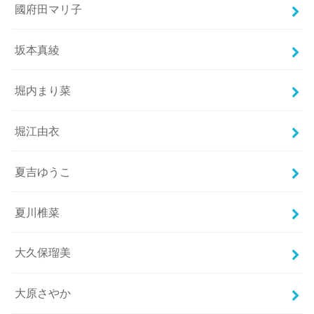
國府田マリ子
坂本真綾
堀内まり菜
堀江由衣
夏吉ゆうこ
夏川椎菜
大久保瑠美
大原さやか