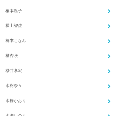
榎本温子
横山智佐
橋本ちなみ
橘杏咲
櫻井孝宏
水樹奈々
水橋かおり
水瀬いのり