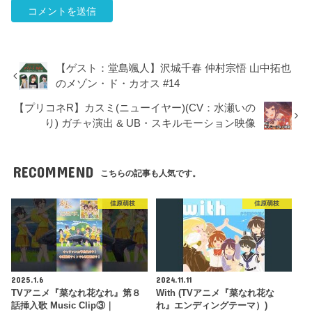
【ゲスト：堂島颯人】沢城千春 仲村宗悟 山中拓也
のメゾン・ド・カオス #14
【プリコネR】カスミ(ニューイヤー)(CV：水瀬いの
り) ガチャ演出 & UB・スキルモーション映像
RECOMMEND
こちらの記事も人気です。
佳原萌枝
佳原萌枝
2025.1.6
2024.11.11
TVアニメ『菜なれ花なれ』第８
With (TVアニメ『菜なれ花な
話挿入歌 Music Clip③｜
れ』エンディングテーマ）)