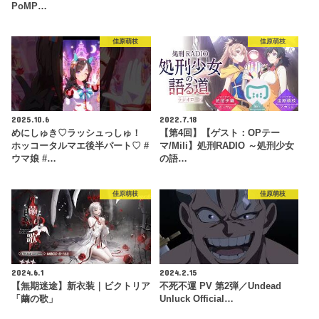
PoMP…
佳原萌枝
佳原萌枝
2025.10.6
2022.7.18
めにしゅき♡ラッシュっしゅ！
【第4回】【ゲスト：OPテー
ホッコータルマエ後半パート♡ #
マ/Mili】処刑RADIO ～処刑少女
ウマ娘 #…
の語…
佳原萌枝
佳原萌枝
2024.6.1
2024.2.15
【無期迷途】新衣装｜ビクトリア
不死不運 PV 第2弾／Undead
「繭の歌」
Unluck Official…