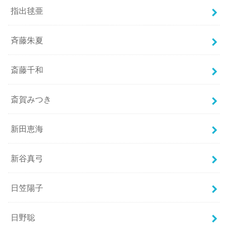
指出毬亜
斉藤朱夏
斎藤千和
斎賀みつき
新田恵海
新谷真弓
日笠陽子
日野聡