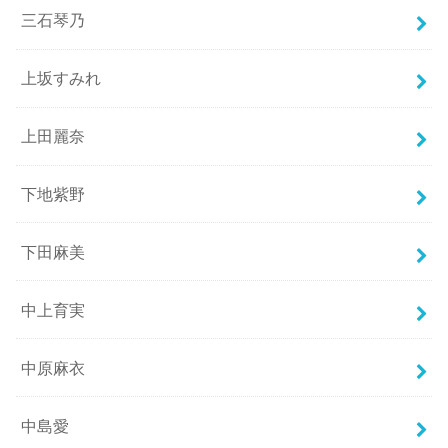
三石琴乃
上坂すみれ
上田麗奈
下地紫野
下田麻美
中上育実
中原麻衣
中島愛