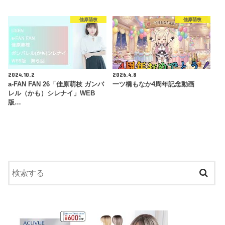
佳原萌枝
佳原萌枝
2024.10.2
2026.4.8
a-FAN FAN 26「佳原萌枝 ガンバ
一ツ橋もなか4周年記念動画
レル（かも）シレナイ」WEB
版…