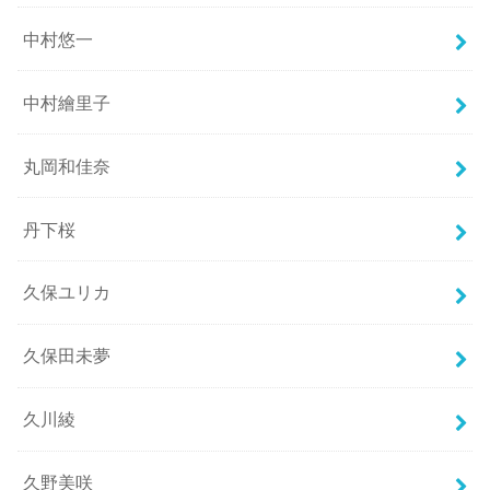
中村悠一
中村繪里子
丸岡和佳奈
丹下桜
久保ユリカ
久保田未夢
久川綾
久野美咲