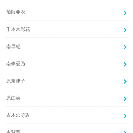
加隈亜衣
千本木彩花
南早紀
南條愛乃
原奈津子
原由実
古木のぞみ
古賀葵