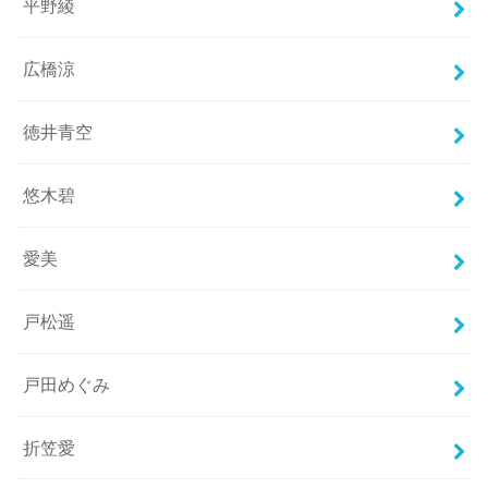
平野綾
広橋涼
徳井青空
悠木碧
愛美
戸松遥
戸田めぐみ
折笠愛