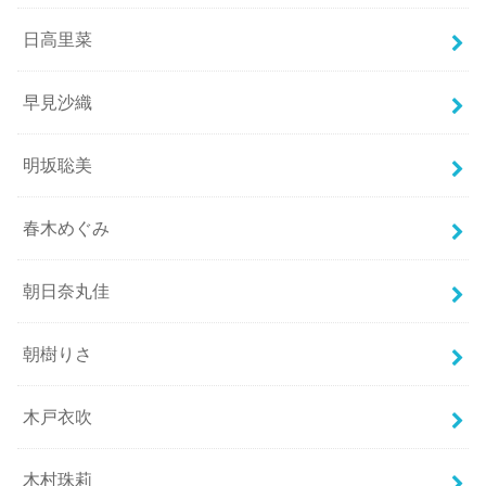
日高里菜
早見沙織
明坂聡美
春木めぐみ
朝日奈丸佳
朝樹りさ
木戸衣吹
木村珠莉