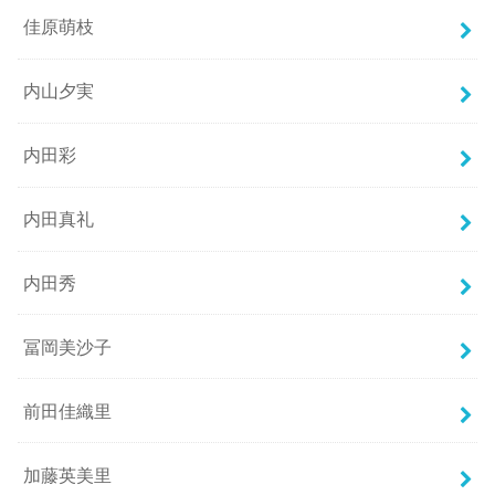
佳原萌枝
内山夕実
内田彩
内田真礼
内田秀
冨岡美沙子
前田佳織里
加藤英美里