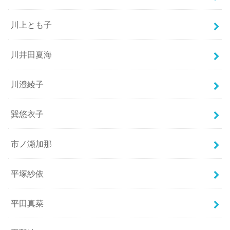
川上とも子
川井田夏海
川澄綾子
巽悠衣子
市ノ瀬加那
平塚紗依
平田真菜