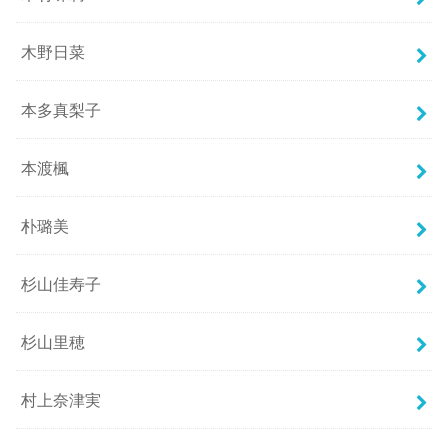
木野日菜
本多真梨子
本渡楓
朴璐美
杉山佳寿子
杉山里穂
村上奈津実