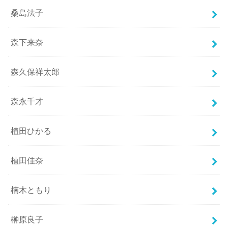
桑島法子
森下来奈
森久保祥太郎
森永千才
植田ひかる
植田佳奈
楠木ともり
榊原良子