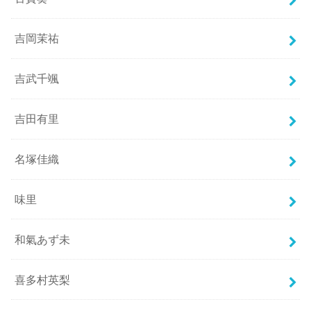
吉岡茉祐
吉武千颯
吉田有里
名塚佳織
味里
和氣あず未
喜多村英梨