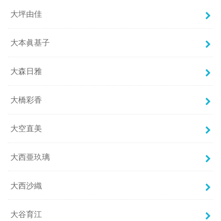
大坪由佳
大本眞基子
大森日雅
大橋彩香
大空直美
大西亜玖璃
大西沙織
大谷育江