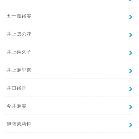
五十嵐裕美
井上ほの花
井上喜久子
井上麻里奈
井口裕香
今井麻美
伊瀬茉莉也