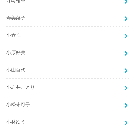
寺崎裕香
寿美菜子
小倉唯
小原好美
小山百代
小岩井ことり
小松未可子
小林ゆう