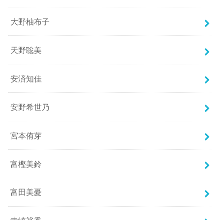
大野柚布子
天野聡美
安済知佳
安野希世乃
宮本侑芽
富樫美鈴
富田美憂