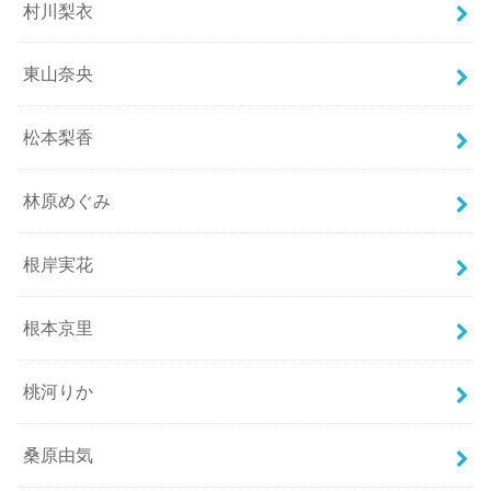
村川梨衣
東山奈央
松本梨香
林原めぐみ
根岸実花
根本京里
桃河りか
桑原由気