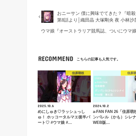
おニーサン 僕に興味でてきた？『暗
第8話より│織田晶 大塚剛央 夜 小林沙
ウマ娘『オーストラリア競馬誌、ついにウマ娘
RECOMMEND
こちらの記事も人気です。
佳原萌枝
佳原
2025.10.6
2024.10.2
めにしゅき♡ラッシュっし
a-FAN FAN 26「佳原萌
ゅ！ ホッコータルマエ後半パ
ンバレル（かも）シレ
ート♡ #ウマ娘 #…
WEB版…