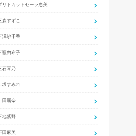
ブリドカットセーラ恵美
三森すずこ
三澤紗千香
三瓶由布子
三石琴乃
上坂すみれ
上田麗奈
下地紫野
下田麻美