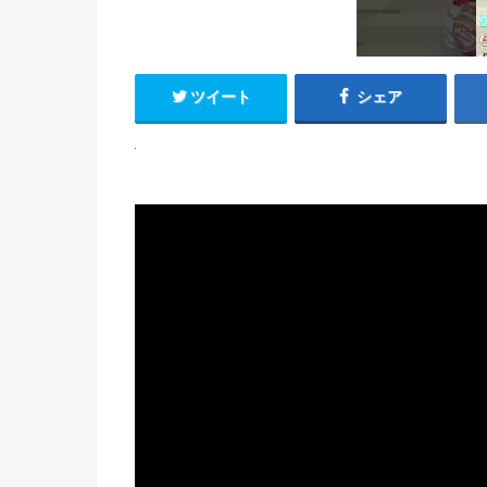
ツイート
シェア