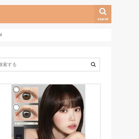
search
d