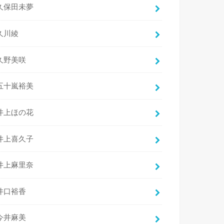
久保田未夢
久川綾
久野美咲
五十嵐裕美
井上ほの花
井上喜久子
井上麻里奈
井口裕香
今井麻美