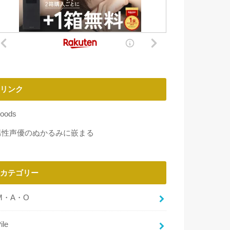
リンク
oods
男性声優のぬかるみに嵌まる
カテゴリー
M・A・O
ile