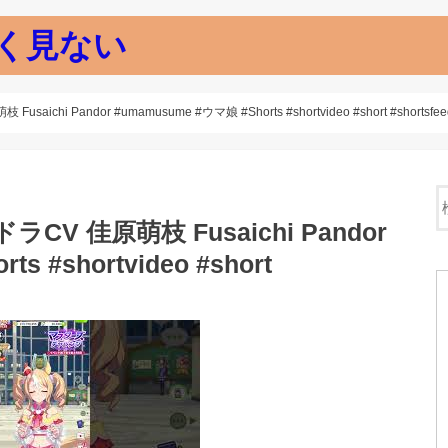
く見ない
i Pandor #umamusume #ウマ娘 #Shorts #shortvideo #short #shortsfee
 佳原萌枝 Fusaichi Pandor
s #shortvideo #short