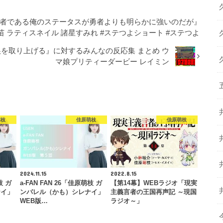
殺者である俺のステータスが勇者よりも明らかに強いのだが』
苗 ラティスネイル 諸星すみれ #ステつよショート #ステつよ
を取り上げる』に対するみんなの反応集 まとめ ウ
マ娘プリティーダービー レイミン
萌枝
佳原萌枝
佳原萌枝
2024.11.15
2022.8.15
枝 ガ
a-FAN FAN 26「佳原萌枝 ガ
【第14幕】WEBラジオ「現実
ナイ」
ンバレル（かも）シレナイ」
主義言者の王国再声記 ～現国
WEB版…
ラジオ～」