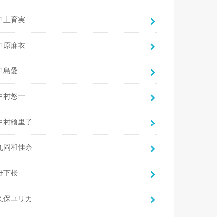
中上育実
中原麻衣
中島愛
中村悠一
中村繪里子
丸岡和佳奈
丹下桜
久保ユリカ