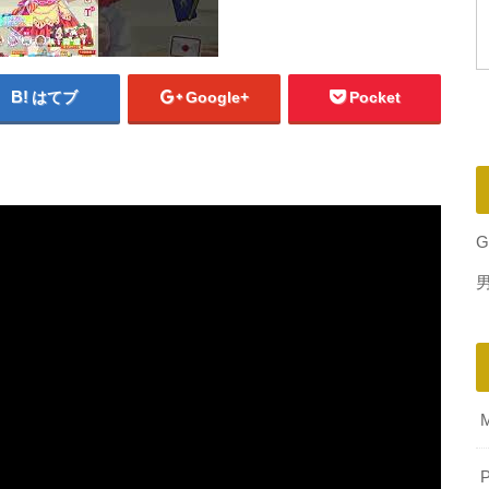
はてブ
Google+
Pocket
G
P