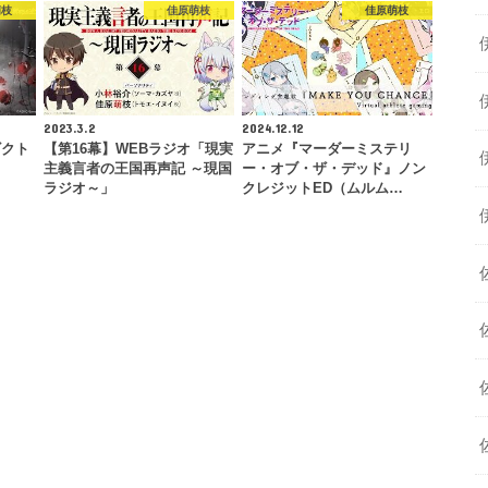
萌枝
佳原萌枝
佳原萌枝
2023.3.2
2024.12.12
ビクト
【第16幕】WEBラジオ「現実
アニメ『マーダーミステリ
主義言者の王国再声記 ～現国
ー・オブ・ザ・デッド』ノン
ラジオ～」
クレジットED（ムルム…