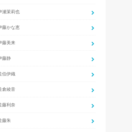
伊瀬茉莉也
伊藤かな恵
伊藤美来
伊藤静
佐伯伊織
佐倉綾音
佐藤利奈
佐藤朱