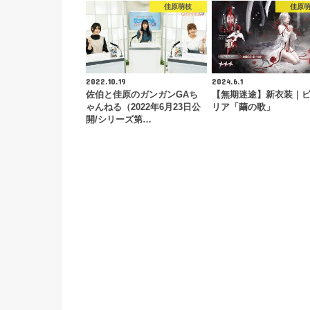
佳原萌枝
佳原
2022.10.19
2024.6.1
佐伯と佳原のガンガンGAち
【無期迷途】新衣装｜
ゃんねる（2022年6月23日公
リア「繭の歌」
開/シリーズ第…