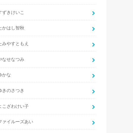
すずきけいこ
たかはし智秋
たみやすともえ
やなせなつみ
ゆかな
ゆきのさつき
よこざわけい子
ファイルーズあい