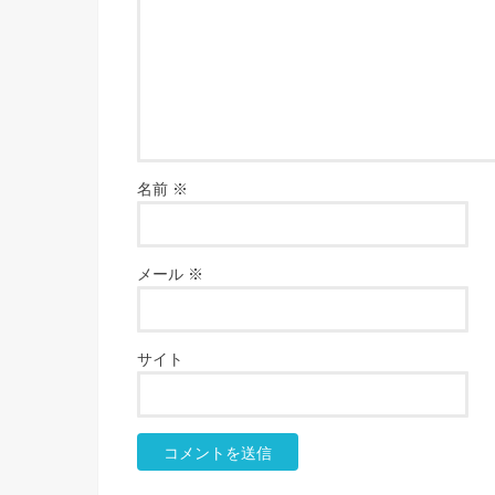
名前
※
メール
※
サイト