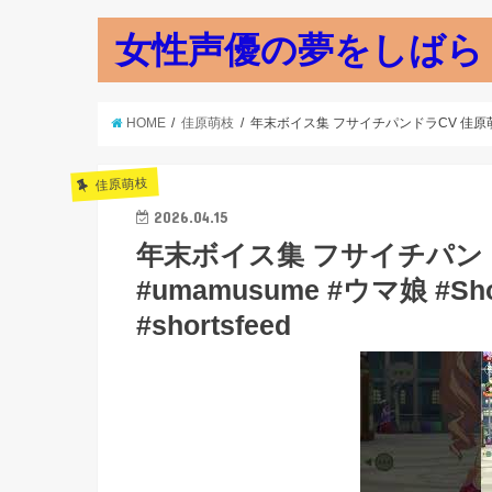
女性声優の夢をしばら
HOME
佳原萌枝
年末ボイス集 フサイチパンドラCV 佳原萌枝 Fusaich
佳原萌枝
2026.04.15
年末ボイス集 フサイチパンドラCV
#umamusume #ウマ娘 #Short
#shortsfeed