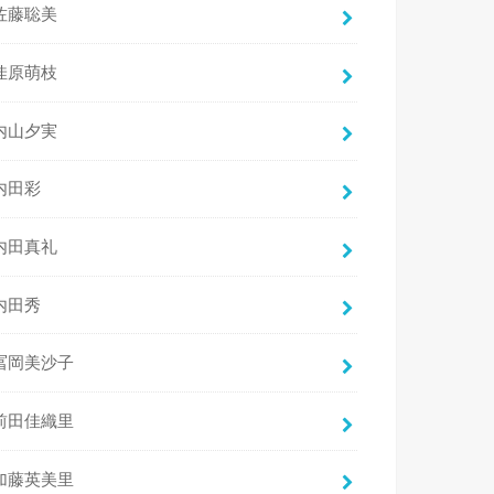
佐藤聡美
佳原萌枝
内山夕実
内田彩
内田真礼
内田秀
冨岡美沙子
前田佳織里
加藤英美里