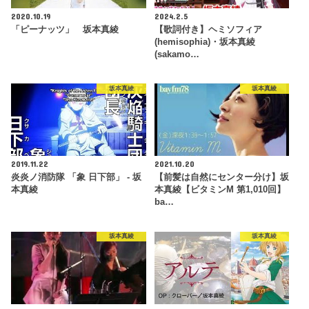
2020.10.19
2024.2.5
「ピーナッツ」 坂本真綾
【歌詞付き】ヘミソフィア
(hemisophia)・坂本真綾
(sakamo…
坂本真綾
坂本真綾
2019.11.22
2021.10.20
炎炎ノ消防隊 「象 日下部」 - 坂
【前髪は自然にセンター分け】坂
本真綾
本真綾【ビタミンM 第1,010回】
ba…
坂本真綾
坂本真綾