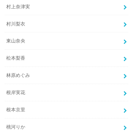
村上奈津実
村川梨衣
東山奈央
松本梨香
林原めぐみ
根岸実花
根本京里
桃河りか