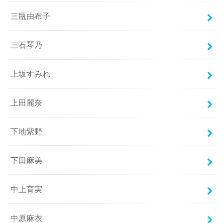
三瓶由布子
三石琴乃
上坂すみれ
上田麗奈
下地紫野
下田麻美
中上育実
中原麻衣