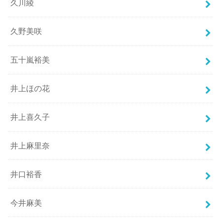
久川綾
久野美咲
五十嵐裕美
井上ほの花
井上喜久子
井上麻里奈
井口裕香
今井麻美