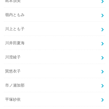
島本須美
嶺内ともみ
川上とも子
川井田夏海
川澄綾子
巽悠衣子
市ノ瀬加那
平塚紗依