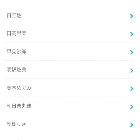
日野聡
日高里菜
早見沙織
明坂聡美
春木めぐみ
朝日奈丸佳
朝樹りさ