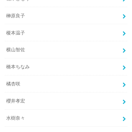
榊原良子
榎本温子
横山智佐
橋本ちなみ
橘杏咲
櫻井孝宏
水樹奈々