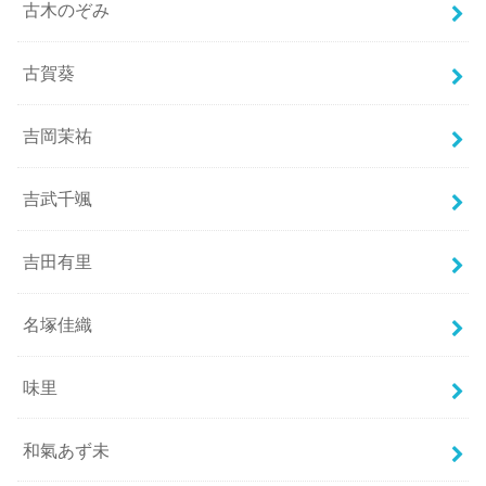
古木のぞみ
古賀葵
吉岡茉祐
吉武千颯
吉田有里
名塚佳織
味里
和氣あず未