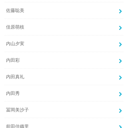
佐藤聡美
佳原萌枝
内山夕実
内田彩
内田真礼
内田秀
冨岡美沙子
前田佳織里