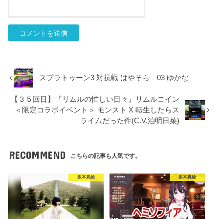
スプラトゥーン3 対抗戦 はやそら 03 ゆかな
【３５回目】『リムルの忙しい日々』リムルコイン
＜限定コラボイベント＞ モンスト X 転生したらス
ライムだった件(C.V.泊明日菜)
RECOMMEND
こちらの記事も人気です。
坂本真綾
坂本真綾