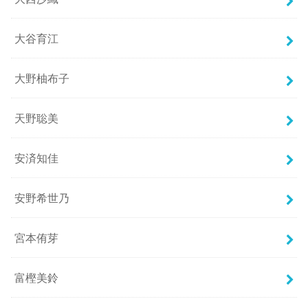
大谷育江
大野柚布子
天野聡美
安済知佳
安野希世乃
宮本侑芽
富樫美鈴