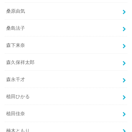
桑原由気
桑島法子
森下来奈
森久保祥太郎
森永千才
植田ひかる
植田佳奈
楠木ともり