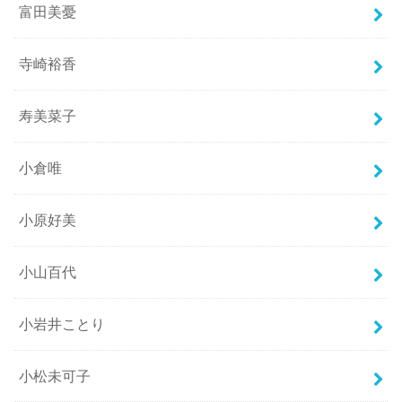
富田美憂
寺崎裕香
寿美菜子
小倉唯
小原好美
小山百代
小岩井ことり
小松未可子