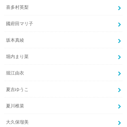
喜多村英梨
國府田マリ子
坂本真綾
堀内まり菜
堀江由衣
夏吉ゆうこ
夏川椎菜
大久保瑠美