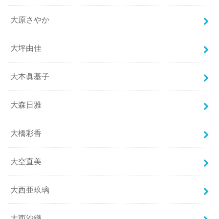
大原さやか
大坪由佳
大本眞基子
大森日雅
大橋彩香
大空直美
大西亜玖璃
大西沙織