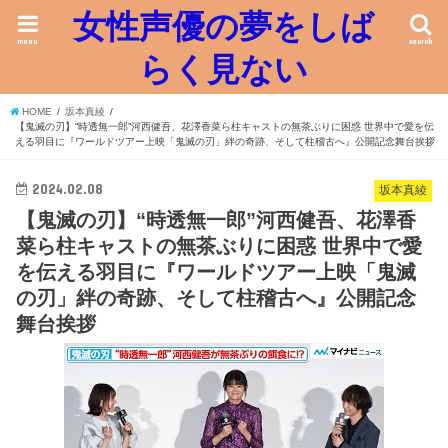
女性声優の夢をしば
menu
search
らく見ない
HOME
坂本真綾
【鬼滅の刃】“時透無一郎”河西健吾、花澤香菜ら柱キャストの無茶ぶりに困惑 世界中で愛を伝
える羽目に『ワールドツアー上映「鬼滅の刃」絆の奇跡、そして柱稽古へ』公開記念舞台挨拶
2024.02.08
坂本真綾
【鬼滅の刃】“時透無一郎”河西健吾、花澤香
菜ら柱キャストの無茶ぶりに困惑 世界中で愛
を伝える羽目に『ワールドツアー上映「鬼滅
の刃」絆の奇跡、そして柱稽古へ』公開記念
舞台挨拶