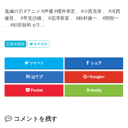
鬼滅の刃 #アニメ #声優 #櫻井孝宏 、#小西克幸 、 #河西
健吾 、 #早見沙織 、 #花澤香菜 、 #鈴村健一、 #関智一
、 #杉田智和 が3 …
坂本真綾
坂本真綾
ツイート
シェア
はてブ
Google+
Pocket
feedly
コメントを残す