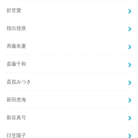
折笠愛
指出毬亜
斉藤朱夏
斎藤千和
斎賀みつき
新田恵海
新谷真弓
日笠陽子