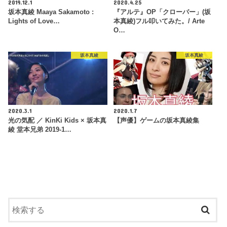
2019.12.1
2020.4.25
坂本真綾 Maaya Sakamoto :
『アルテ』OP「クローバー」(坂
Lights of Love…
本真綾)フル叩いてみた。/ Arte
O…
坂本真綾
坂本真綾
2020.3.1
2020.1.7
光の気配 ／ KinKi Kids × 坂本真
【声優】ゲームの坂本真綾集
綾 堂本兄弟 2019-1…