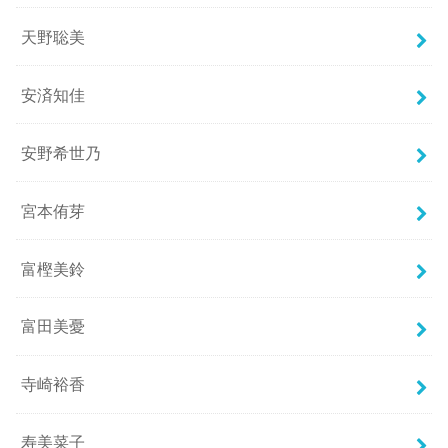
天野聡美
安済知佳
安野希世乃
宮本侑芽
富樫美鈴
富田美憂
寺崎裕香
寿美菜子