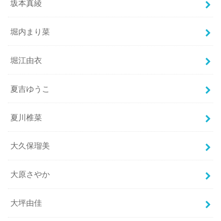
坂本真綾
堀内まり菜
堀江由衣
夏吉ゆうこ
夏川椎菜
大久保瑠美
大原さやか
大坪由佳