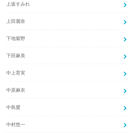
上坂すみれ
上田麗奈
下地紫野
下田麻美
中上育実
中原麻衣
中島愛
中村悠一