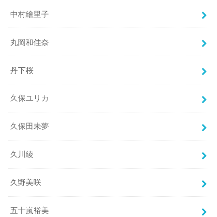
中村繪里子
丸岡和佳奈
丹下桜
久保ユリカ
久保田未夢
久川綾
久野美咲
五十嵐裕美