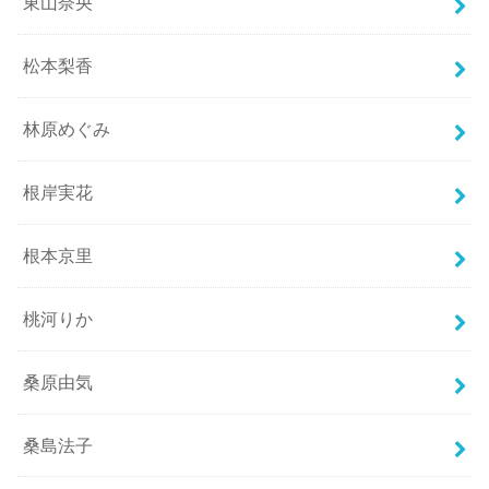
東山奈央
松本梨香
林原めぐみ
根岸実花
根本京里
桃河りか
桑原由気
桑島法子