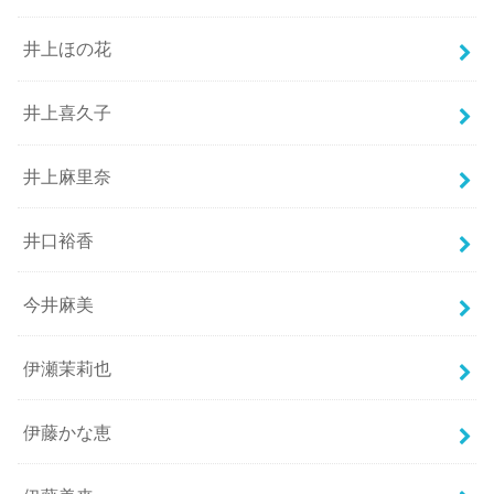
井上ほの花
井上喜久子
井上麻里奈
井口裕香
今井麻美
伊瀬茉莉也
伊藤かな恵