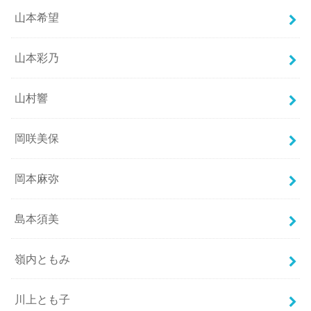
山本希望
山本彩乃
山村響
岡咲美保
岡本麻弥
島本須美
嶺内ともみ
川上とも子