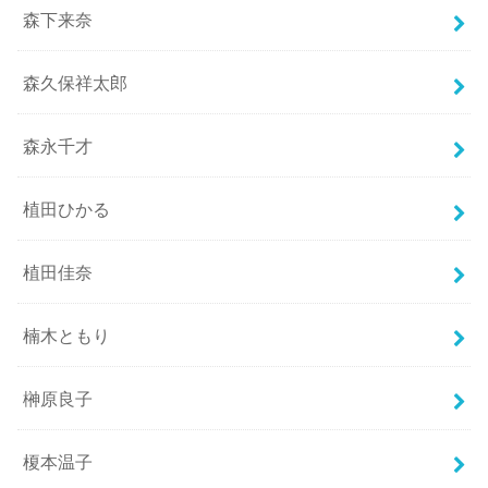
森下来奈
森久保祥太郎
森永千才
植田ひかる
植田佳奈
楠木ともり
榊原良子
榎本温子