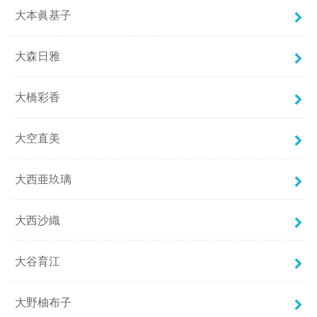
大本眞基子
大森日雅
大橋彩香
大空直美
大西亜玖璃
大西沙織
大谷育江
大野柚布子