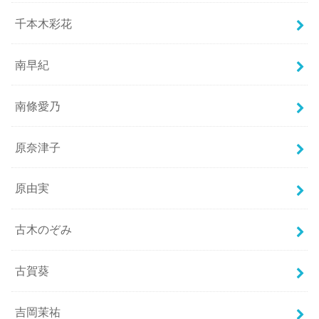
千本木彩花
南早紀
南條愛乃
原奈津子
原由実
古木のぞみ
古賀葵
吉岡茉祐