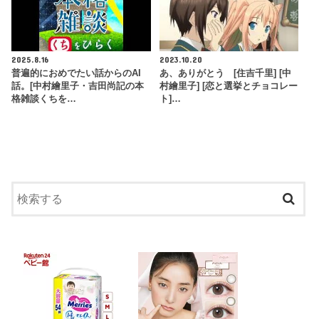
2025.8.16
2023.10.20
普遍的におめでたい話からのAI
あ、ありがとう [住吉千里] [中
話。[中村繪里子・吉田尚記の本
村繪里子] [恋と選挙とチョコレー
格雑談くちを…
ト]…