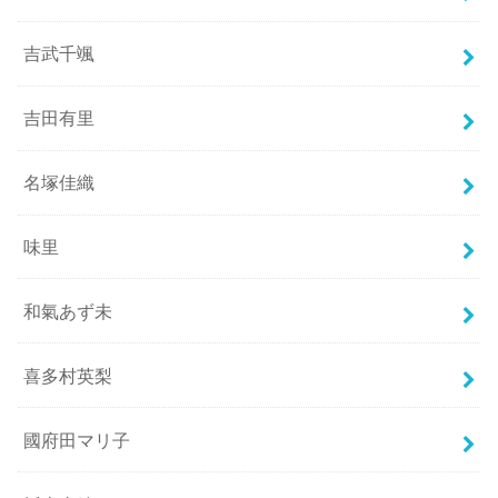
吉武千颯
吉田有里
名塚佳織
味里
和氣あず未
喜多村英梨
國府田マリ子