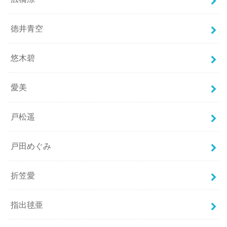
徳井青空
悠木碧
愛美
戸松遥
戸田めぐみ
折笠愛
指出毬亜