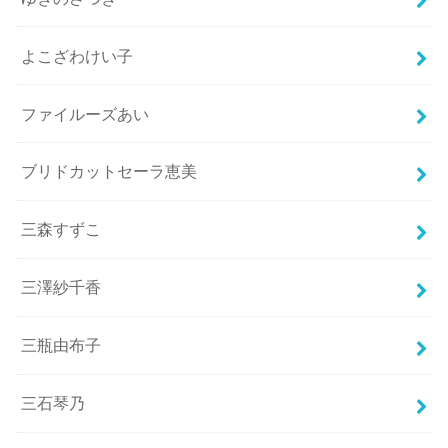
よこざわけい子
ファイルーズあい
ブリドカットセーラ恵美
三森すずこ
三澤紗千香
三瓶由布子
三石琴乃