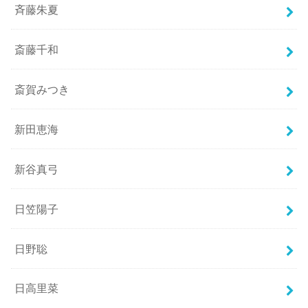
斉藤朱夏
斎藤千和
斎賀みつき
新田恵海
新谷真弓
日笠陽子
日野聡
日高里菜