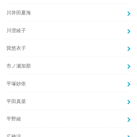
川井田夏海
川澄綾子
巽悠衣子
市ノ瀬加那
平塚紗依
平田真菜
平野綾
広橋涼