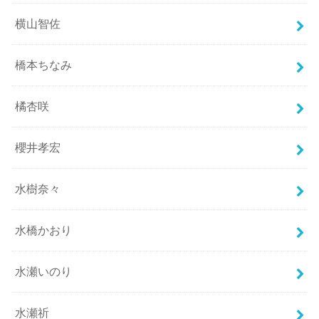
横山智佐
橋本ちなみ
橘杏咲
櫻井孝宏
水樹奈々
水橋かおり
水瀬いのり
水瀬祈