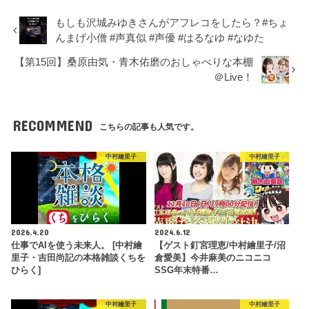
もしも沢城みゆきさんがアフレコをしたら？#ちょ
んまげ小僧 #声真似 #声優 #はるなゆ #なゆた
【第15回】桑原由気・青木佑磨のおしゃべりな本棚
＠Live！
RECOMMEND
こちらの記事も人気です。
中村繪里子
中村繪里子
2026.4.20
2024.6.12
仕事でAIを使う未来人。 [中村繪
【ゲスト釘宮理恵/中村繪里子/沼
里子・吉田尚記の本格雑談くちを
倉愛美】今井麻美のニコニコ
ひらく]
SSG年末特番…
中村繪里子
中村繪里子