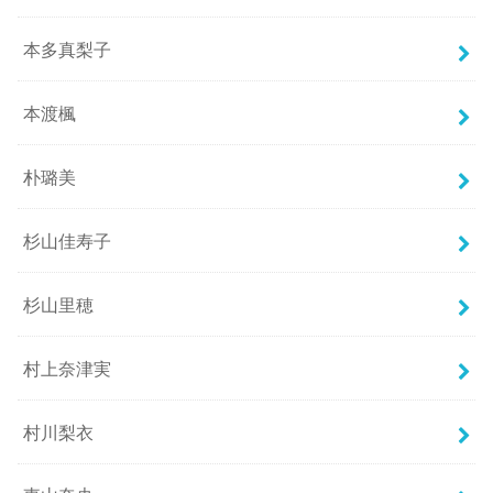
本多真梨子
本渡楓
朴璐美
杉山佳寿子
杉山里穂
村上奈津実
村川梨衣