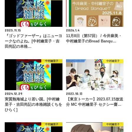
2025.11.15
2026.1.4
『ゴッドファーザー』はニューヨ
11月8日（第57回） / 今井麻美・
ークなのよね。[中村繪里子・吉
中村繪里子のBread Banqu…
田尚記の本格…
中村繪里子
中村繪里子
2024.12.29
2023.10.13
実質熱海城より若い国。[中村繪
【東京トーカー】2023.07.15放送
里子・吉田尚記の本格雑談くちを
分 MC 中村繪里子 セクシー齋…
ひらく]
中村繪里子
中村繪里子