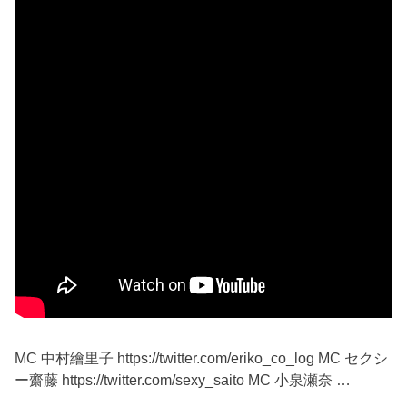
MC 中村繪里子 https://twitter.com/eriko_co_log MC セクシ
ー齋藤 https://twitter.com/sexy_saito MC 小泉瀬奈 …