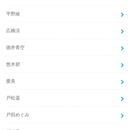
平野綾
広橋涼
徳井青空
悠木碧
愛美
戸松遥
戸田めぐみ