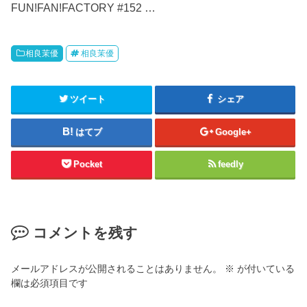
FUN!FAN!FACTORY #152 …
相良茉優
相良茉優
ツイート
シェア
はてブ
Google+
Pocket
feedly
コメントを残す
メールアドレスが公開されることはありません。
※
が付いている
欄は必須項目です