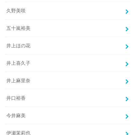
久野美咲
五十嵐裕美
井上ほの花
井上喜久子
井上麻里奈
井口裕香
今井麻美
伊瀬茉莉也