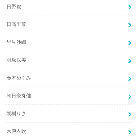
日野聡
日高里菜
早見沙織
明坂聡美
春木めぐみ
朝日奈丸佳
朝樹りさ
木戸衣吹