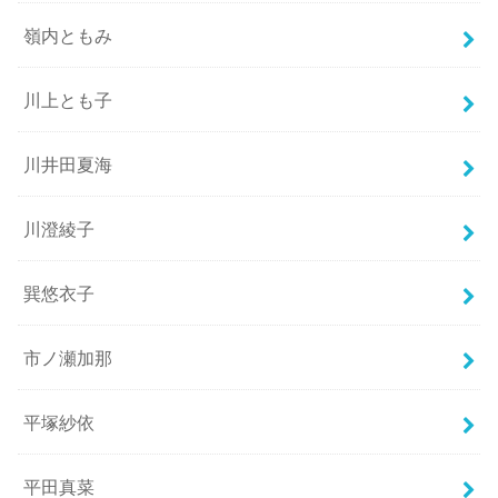
嶺内ともみ
川上とも子
川井田夏海
川澄綾子
巽悠衣子
市ノ瀬加那
平塚紗依
平田真菜