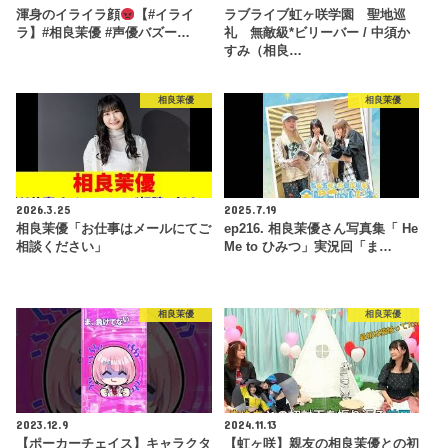
渾身のイライラ顔
【#イライ
ラブライブ虹ヶ咲学園 聖地巡
ラ】#相良茉優 #声優バズー…
礼 無敵級*ビリーバー / 中須か
すみ（相良…
相良茉優
相良茉優
2026.3.25
2025.7.19
相良茉優「お仕事はメールにてご
ep216. 相良茉優さん写真集「 He
相談ください」
Me to ひみつ」実況回「ま…
相良茉優
相良茉優
2023.12.9
2024.11.13
【ポーカーチェイス】キャラクタ
【虹ヶ咲】親友の相良茉優との初