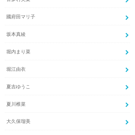
國府田マリ子
坂本真綾
堀内まり菜
堀江由衣
夏吉ゆうこ
夏川椎菜
大久保瑠美