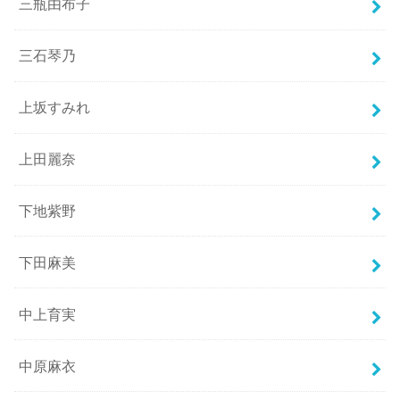
三瓶由布子
三石琴乃
上坂すみれ
上田麗奈
下地紫野
下田麻美
中上育実
中原麻衣