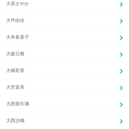
大原さやか
大坪由佳
大本眞基子
大森日雅
大橋彩香
大空直美
大西亜玖璃
大西沙織