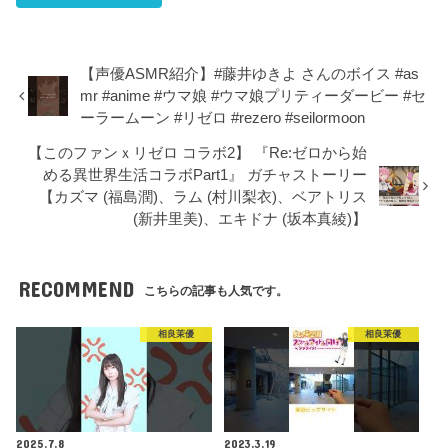
【声優ASMR紹介】#藤井ゆきよ さんのボイス #as
mr #anime #ウマ娘 #ウマ娘プリティーダービー #セ
ーラームーン #リゼロ #rezero #seilormoon
【このファンｘリゼロ コラボ2】 『Re:ゼロから始
める異世界生活コラボPart1』 ガチャストーリー
【カズマ (福島潤)、ラム (村川梨衣)、ベアトリス
(新井里美)、エキドナ (坂本真綾)】
RECOMMEND
こちらの記事も人気です。
相良茉優
相良茉優
2025.7.8
2023.3.19