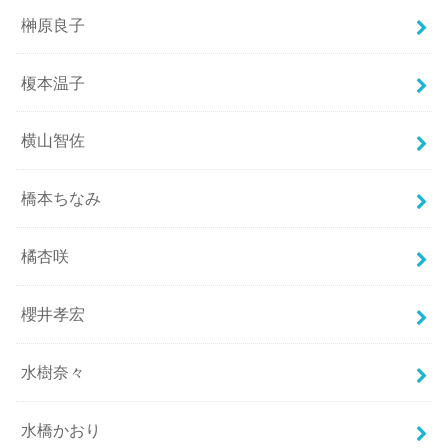
榊原良子
榎本温子
横山智佐
橋本ちなみ
橘杏咲
櫻井孝宏
水樹奈々
水橋かおり