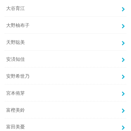
大谷育江
大野柚布子
天野聡美
安済知佳
安野希世乃
宮本侑芽
富樫美鈴
富田美憂