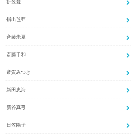
折笠愛
指出毬亜
斉藤朱夏
斎藤千和
斎賀みつき
新田恵海
新谷真弓
日笠陽子