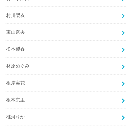
村川梨衣
東山奈央
松本梨香
林原めぐみ
根岸実花
根本京里
桃河りか