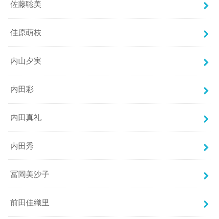
佐藤聡美
佳原萌枝
内山夕実
内田彩
内田真礼
内田秀
冨岡美沙子
前田佳織里