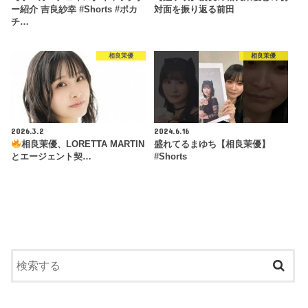
ー紹介 吉良紗幸 #Shorts #ポカ
対面を振り返る前田
チ…
相良茉優
相良茉優
2026.3.2
2024.6.16
相良茉優、LORETTA MARTIN
盛れてるまゆち【相良茉優】
とエージェント契…
#Shorts