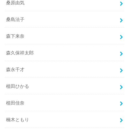
桑原由気
桑島法子
森下来奈
森久保祥太郎
森永千才
植田ひかる
植田佳奈
楠木ともり