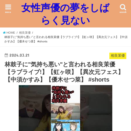
女性声優の夢をしば
menu
search
らく見ない
HOME
相良茉優
林鼓子に"気持ち悪い"と言われる相良茉優【ラブライブ!】【虹ヶ咲】【異次元フェス】【中須
かすみ】【優木せつ菜】 #shorts
2024.03.21
相良茉優
林鼓子に"気持ち悪い"と言われる相良茉優
【ラブライブ!】【虹ヶ咲】【異次元フェス】
【中須かすみ】【優木せつ菜】 #shorts