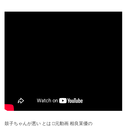
鼓子ちゃんが悪い とは □元動画 相良茉優の