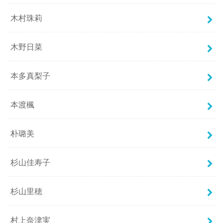
木村珠莉
木野日菜
本多真梨子
本渡楓
朴璐美
杉山佳寿子
杉山里穂
村上奈津実