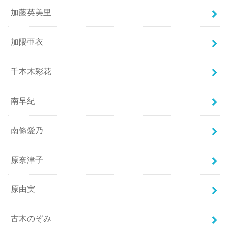
加藤英美里
加隈亜衣
千本木彩花
南早紀
南條愛乃
原奈津子
原由実
古木のぞみ