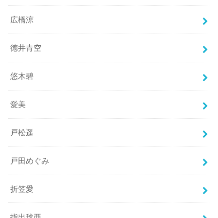
広橋涼
徳井青空
悠木碧
愛美
戸松遥
戸田めぐみ
折笠愛
指出毬亜