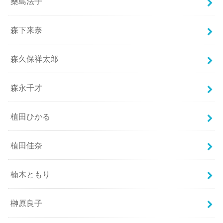
桑島法子
森下来奈
森久保祥太郎
森永千才
植田ひかる
植田佳奈
楠木ともり
榊原良子