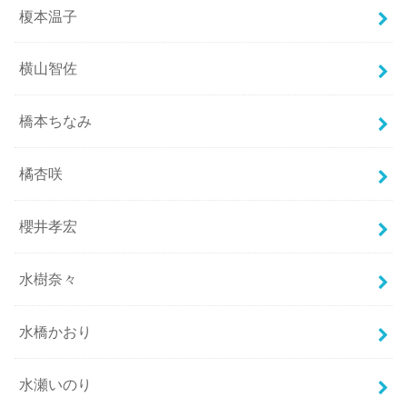
榎本温子
横山智佐
橋本ちなみ
橘杏咲
櫻井孝宏
水樹奈々
水橋かおり
水瀬いのり