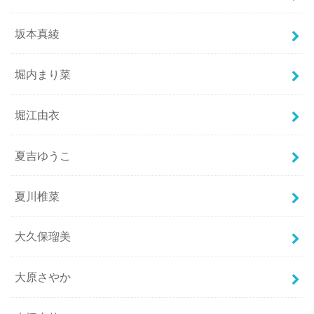
坂本真綾
堀内まり菜
堀江由衣
夏吉ゆうこ
夏川椎菜
大久保瑠美
大原さやか