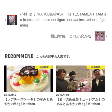
小林 ゆう Yuu KOBAYASHI It's TESTAMENT I AM s
o frustrated I could not figure out #anime #shorts #ga
ming
横山智佐 これが恋かな
RECOMMEND
こちらの記事も人気です。
山本希望
山本希望
2019.10.2
2019.9.20
【レアチーズケーキ】のぞみとあ
【岩下の新生姜ミュージアム】の
やかのMog2 Kitchen
ぞみとあやかのMog2 Kitchen