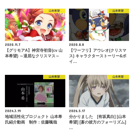
山本希望
山本希望
2020.11.7
2020.8.8
【グリモアA】神宮寺初音(cv 山
【ワーフリ】アウレオ(クリスマ
本希望) ～退屈なクリスマス～
ス) キャラクターストーリー&ボ
イ…
山本希望
山本希望
2024.3.19
2026.5.17
地域活性化プロジェクト 山本希
分かりました [有坂真白] [山本
氏紹介動画 制作：佐藤颯哉
希望] [蒼の彼方のフォーリズム]
…