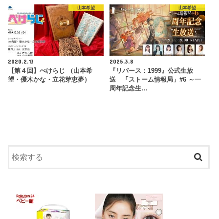
山本希望
山本希望
2020.2.13
2025.3.8
【第４回】ぺけらじ （山本希
『リバース：1999』公式生放
望・優木かな・立花芽恵夢）
送 「ストーム情報局」#6 ～一
周年記念生…