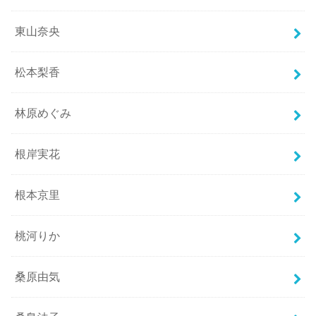
東山奈央
松本梨香
林原めぐみ
根岸実花
根本京里
桃河りか
桑原由気