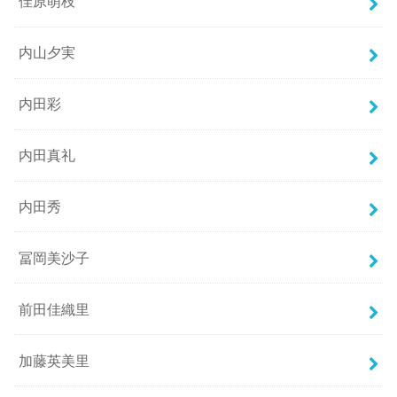
佳原萌枝
内山夕実
内田彩
内田真礼
内田秀
冨岡美沙子
前田佳織里
加藤英美里