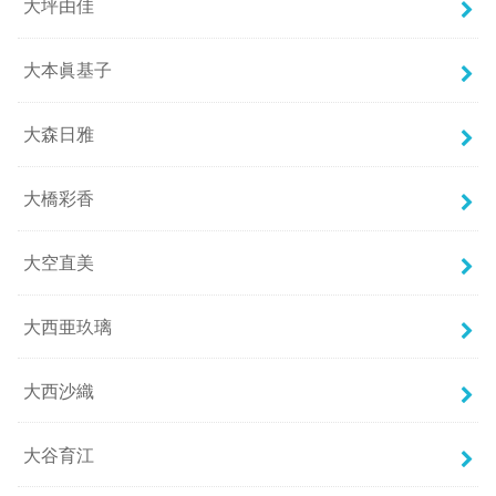
大坪由佳
大本眞基子
大森日雅
大橋彩香
大空直美
大西亜玖璃
大西沙織
大谷育江