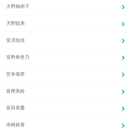
大野柚布子
天野聡美
安済知佳
安野希世乃
宮本侑芽
富樫美鈴
富田美憂
寺崎裕香