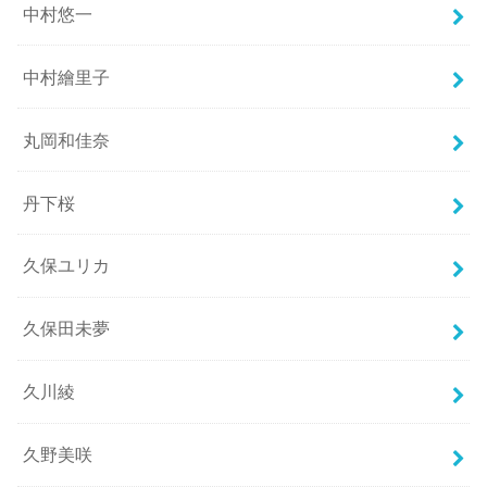
中村悠一
中村繪里子
丸岡和佳奈
丹下桜
久保ユリカ
久保田未夢
久川綾
久野美咲