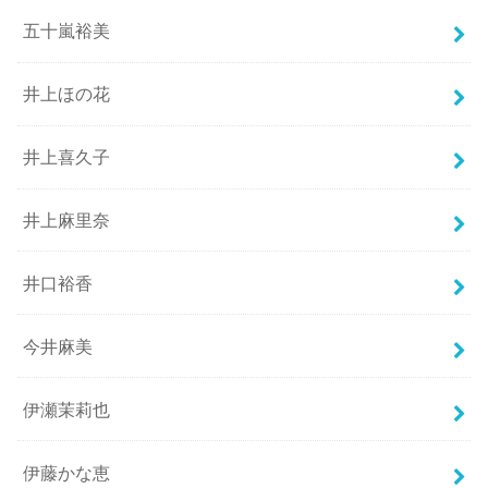
五十嵐裕美
井上ほの花
井上喜久子
井上麻里奈
井口裕香
今井麻美
伊瀬茉莉也
伊藤かな恵