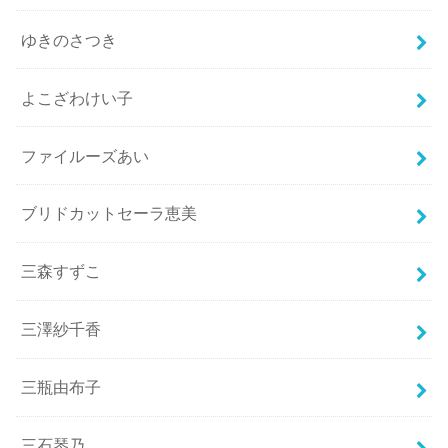
ゆきのさつき
よこざわけい子
ファイルーズあい
ブリドカットセーラ恵美
三森すずこ
三澤紗千香
三瓶由布子
三石琴乃