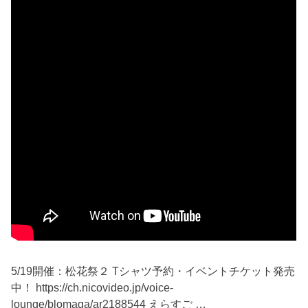
5/19開催：松花祭２ Tシャツ予約・イベントチケット発売
中！ https://ch.nicovideo.jp/voice-
lounge/blomaga/ar2188544 えらすご …