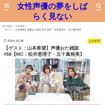
女性声優の夢をしば
menu
search
らく見ない
HOME
山本希望
【ゲスト：山本希望】声優おた雑談 #58【MC：松井恵理子・五十嵐裕美】
2024.05.18
山本希望
【ゲスト：山本希望】声優おた雑談
#58【MC：松井恵理子・五十嵐裕美】