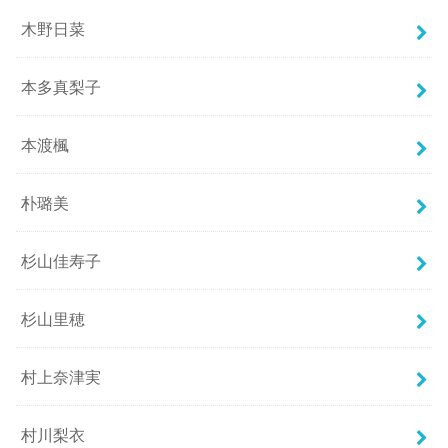
木野日菜
本多真梨子
本渡楓
朴璐美
杉山佳寿子
杉山里穂
村上奈津実
村川梨衣