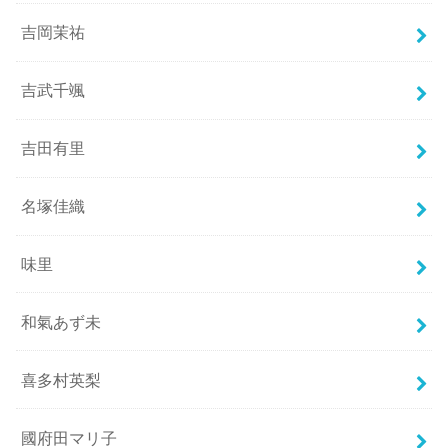
吉岡茉祐
吉武千颯
吉田有里
名塚佳織
味里
和氣あず未
喜多村英梨
國府田マリ子