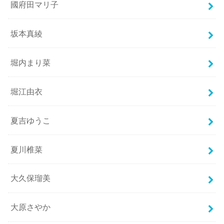
國府田マリ子
坂本真綾
堀内まり菜
堀江由衣
夏吉ゆうこ
夏川椎菜
大久保瑠美
大原さやか