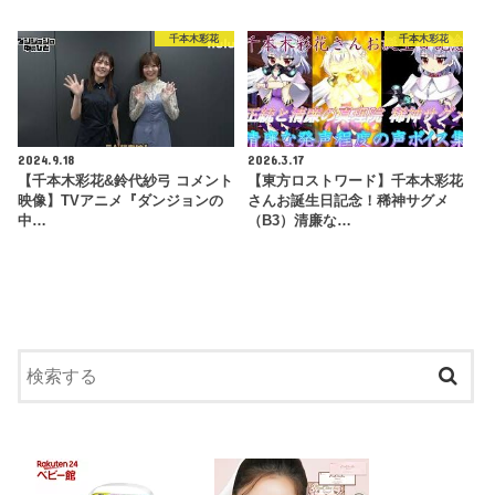
千本木彩花
千本木彩花
2024.9.18
2026.3.17
【千本木彩花&鈴代紗弓 コメント
【東方ロストワード】千本木彩花
映像】TVアニメ『ダンジョンの
さんお誕生日記念！稀神サグメ
中…
（B3）清廉な…