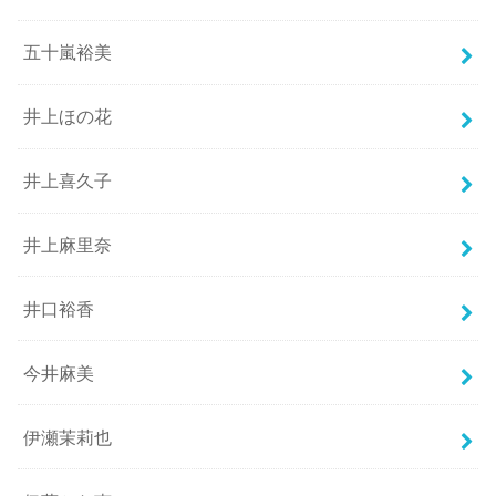
五十嵐裕美
井上ほの花
井上喜久子
井上麻里奈
井口裕香
今井麻美
伊瀬茉莉也