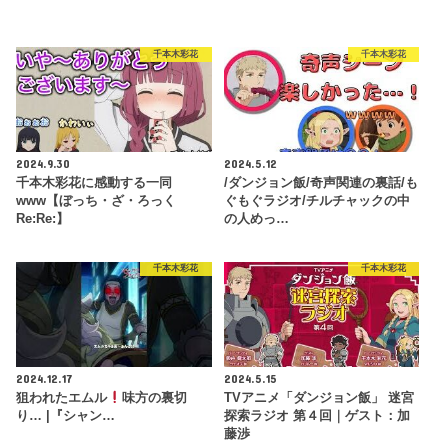
千本木彩花
千本木彩花
2024.9.30
2024.5.12
千本木彩花に感動する一同
/ダンジョン飯/奇声関連の裏話/も
www【ぼっち・ざ・ろっく
ぐもぐラジオ/チルチャックの中
Re:Re:】
の人めっ…
千本木彩花
千本木彩花
2024.12.17
2024.5.15
狙われたエムル
味方の裏切
TVアニメ「ダンジョン飯」 迷宮
り… |『シャン…
探索ラジオ 第４回｜ゲスト：加
藤渉