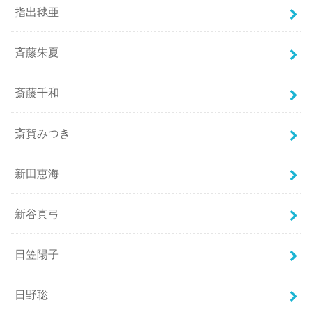
指出毬亜
斉藤朱夏
斎藤千和
斎賀みつき
新田恵海
新谷真弓
日笠陽子
日野聡