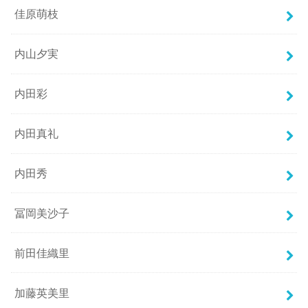
佳原萌枝
内山夕実
内田彩
内田真礼
内田秀
冨岡美沙子
前田佳織里
加藤英美里