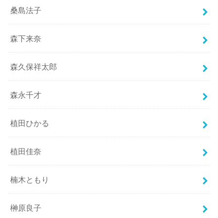
桑島法子
森下来奈
森久保祥太郎
森永千才
植田ひかる
植田佳奈
楠木ともり
榊原良子