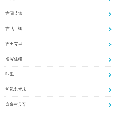
吉岡茉祐
吉武千颯
吉田有里
名塚佳織
味里
和氣あず未
喜多村英梨