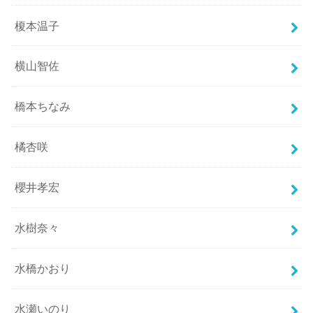
榎本温子
横山智佐
橋本ちなみ
橘杏咲
櫻井孝宏
水樹奈々
水橋かおり
水瀬いのり