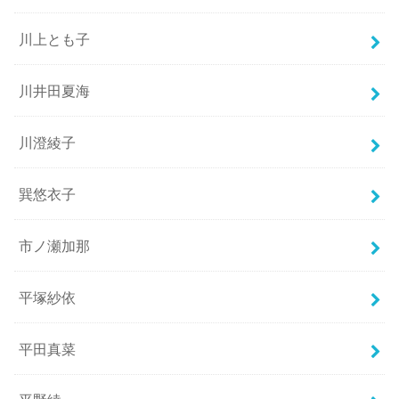
川上とも子
川井田夏海
川澄綾子
巽悠衣子
市ノ瀬加那
平塚紗依
平田真菜