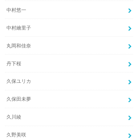
中村悠一
中村繪里子
丸岡和佳奈
丹下桜
久保ユリカ
久保田未夢
久川綾
久野美咲