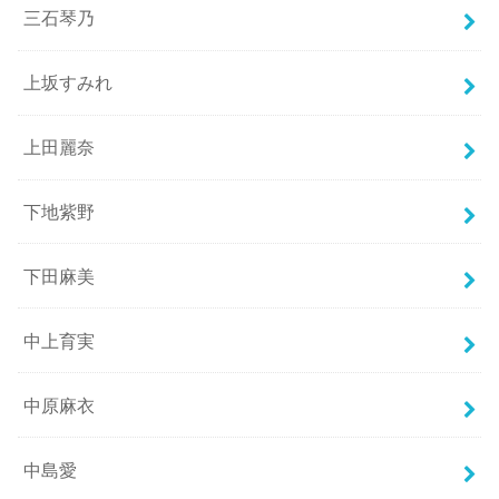
三石琴乃
上坂すみれ
上田麗奈
下地紫野
下田麻美
中上育実
中原麻衣
中島愛