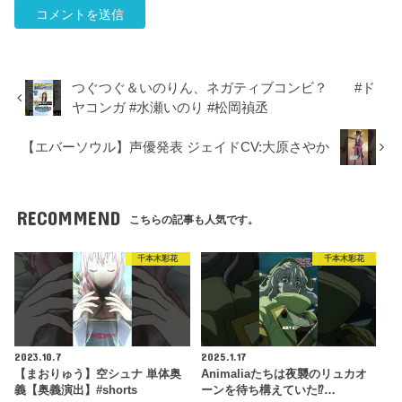
つぐつぐ＆いのりん、ネガティブコンビ？ #ド
ヤコンガ #水瀬いのり #松岡禎丞
【エバーソウル】声優発表 ジェイドCV:大原さやか
RECOMMEND
こちらの記事も人気です。
千本木彩花
千本木彩花
2023.10.7
2025.1.17
【まおりゅう】空シュナ 単体奥
Animaliaたちは夜襲のリュカオ
義【奥義演出】#shorts
ーンを待ち構えていた⁉…