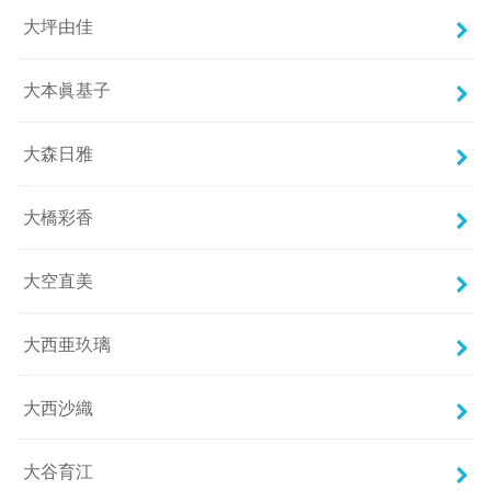
大坪由佳
大本眞基子
大森日雅
大橋彩香
大空直美
大西亜玖璃
大西沙織
大谷育江