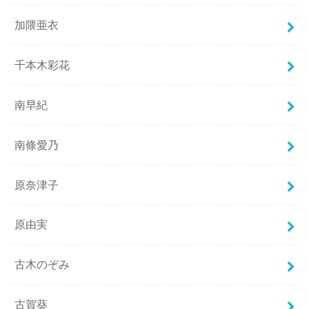
加隈亜衣
千本木彩花
南早紀
南條愛乃
原奈津子
原由実
古木のぞみ
古賀葵