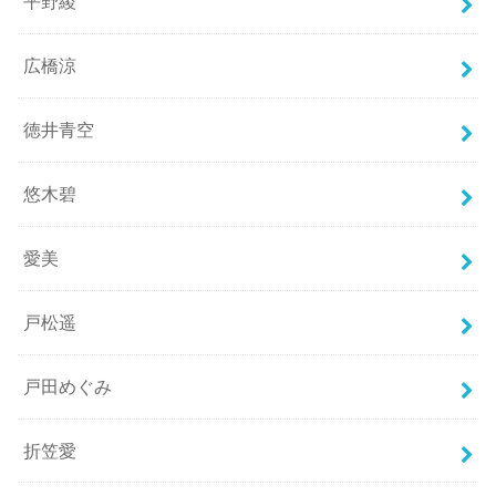
平野綾
広橋涼
徳井青空
悠木碧
愛美
戸松遥
戸田めぐみ
折笠愛