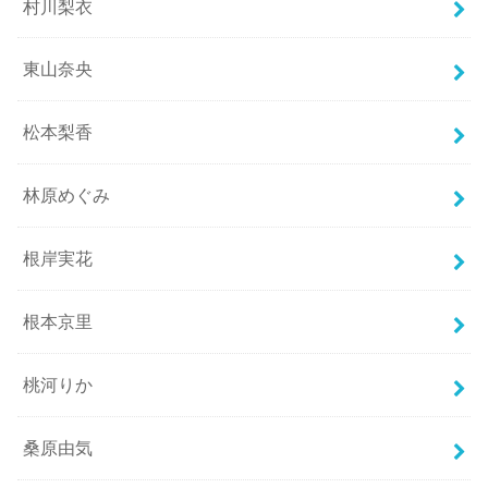
村川梨衣
東山奈央
松本梨香
林原めぐみ
根岸実花
根本京里
桃河りか
桑原由気