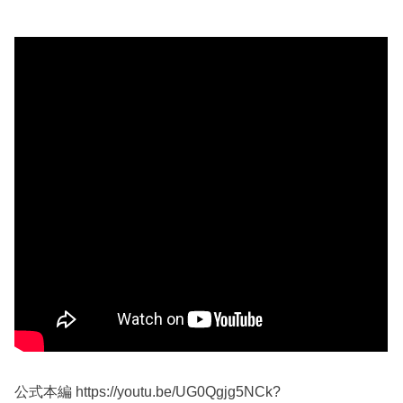
公式本編 https://youtu.be/UG0Qgjg5NCk?