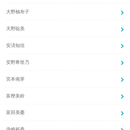
大野柚布子
天野聡美
安済知佳
安野希世乃
宮本侑芽
富樫美鈴
富田美憂
寺崎裕香