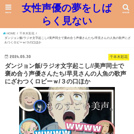
女性声優の夢をしば
menu
search
らく見ない
HOME
千本木彩花
ダンジョン飯/ラジオ文字起こし//美声同士で褒め合う声優さんたち/早見さんの人魚の歌声にざ
わつくロビーｗ/３の口ほか
2024.05.30
千本木彩花
ダンジョン飯/ラジオ文字起こし//美声同士で
褒め合う声優さんたち/早見さんの人魚の歌声
にざわつくロビーｗ/３の口ほか