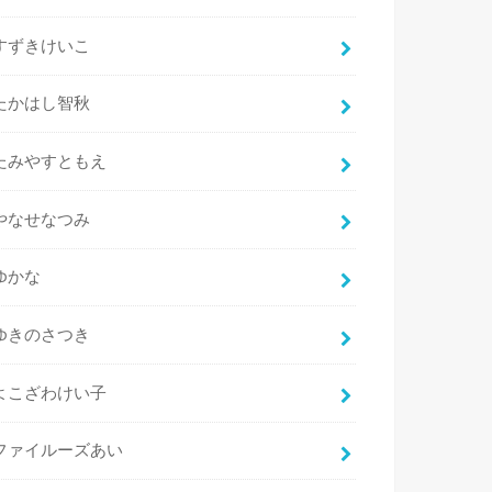
すずきけいこ
たかはし智秋
たみやすともえ
やなせなつみ
ゆかな
ゆきのさつき
よこざわけい子
ファイルーズあい