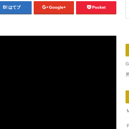
はてブ
Google+
Pocket
G
P