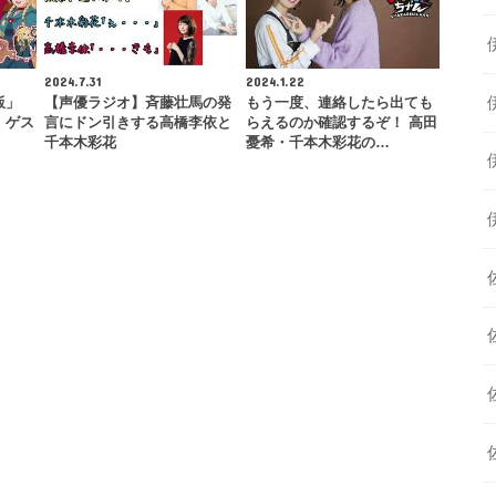
2024.7.31
2024.1.22
飯」
【声優ラジオ】斉藤壮馬の発
もう一度、連絡したら出ても
｜ゲス
言にドン引きする高橋李依と
らえるのか確認するぞ！ 高田
千本木彩花
憂希・千本木彩花の…