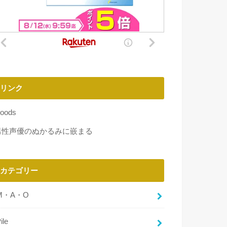
リンク
oods
男性声優のぬかるみに嵌まる
カテゴリー
M・A・O
ile