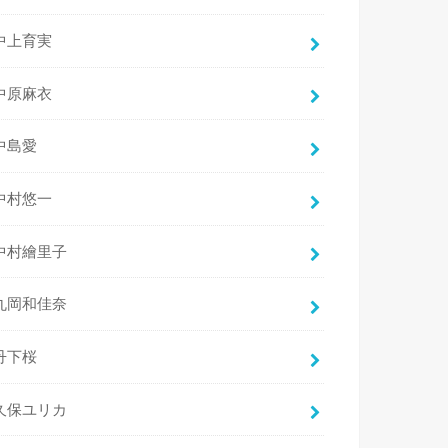
中上育実
中原麻衣
中島愛
中村悠一
中村繪里子
丸岡和佳奈
丹下桜
久保ユリカ