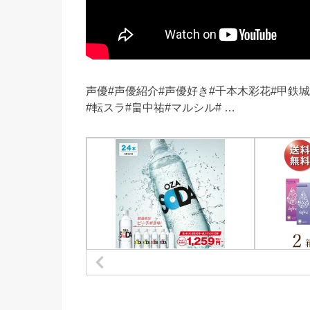
声優#声優紹介#声優好き#千本木彩花#甲鉄
#転スラ#畠中祐#マルシル# …