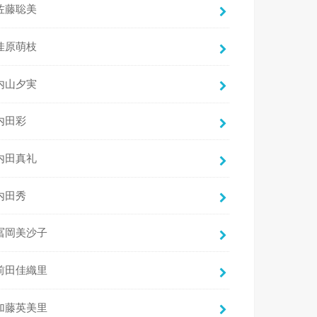
佐藤聡美
佳原萌枝
内山夕実
内田彩
内田真礼
内田秀
冨岡美沙子
前田佳織里
加藤英美里