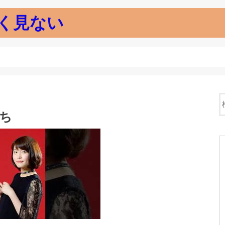
く見ない
立ち