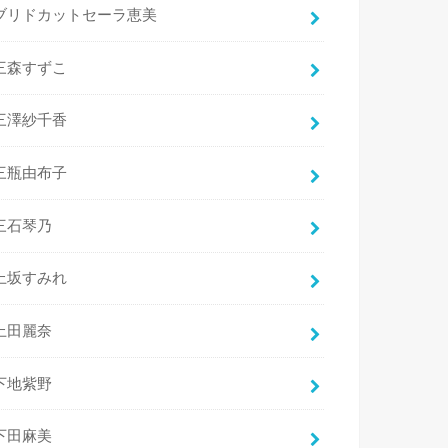
ブリドカットセーラ恵美
三森すずこ
三澤紗千香
三瓶由布子
三石琴乃
上坂すみれ
上田麗奈
下地紫野
下田麻美