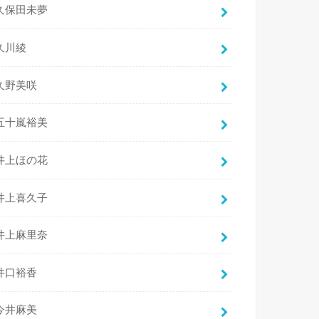
久保田未夢
久川綾
久野美咲
五十嵐裕美
井上ほの花
井上喜久子
井上麻里奈
井口裕香
今井麻美