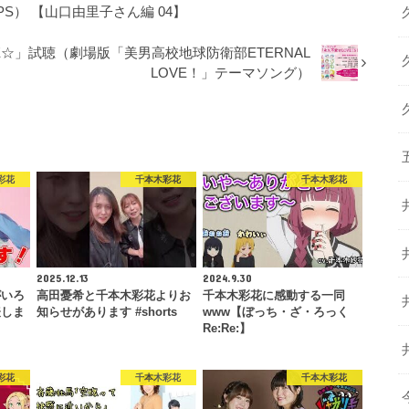
） 【山口由里子さん編 04】
LIFE☆」試聴（劇場版「美男高校地球防衛部ETERNAL
LOVE！」テーマソング）
彩花
千本木彩花
千本木彩花
2025.12.13
2024.9.30
がいろ
高田憂希と千本木彩花よりお
千本木彩花に感動する一同
表しま
知らせがあります #shorts
www【ぼっち・ざ・ろっく
…
Re:Re:】
彩花
千本木彩花
千本木彩花