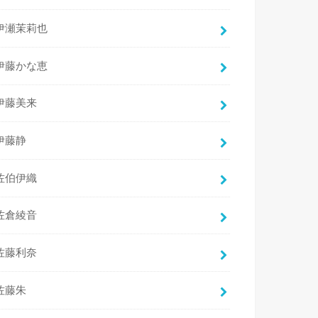
伊瀬茉莉也
伊藤かな恵
伊藤美来
伊藤静
佐伯伊織
佐倉綾音
佐藤利奈
佐藤朱