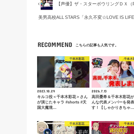
【声優】ザ・スターボウリングＤＸ（PS
美男高校ALL STARS「永久不変☆LOVE IS 
RECOMMEND
こちらの記事も人気です。
千本木彩花
千本木
2023.10.29
2026.7.13
キルコ役＜千本木彩花＞さん
高田憂希＆千本木彩花
が演じたキャラ #shorts #天
んな代表メンバーを発
国大魔境…
す！【しゃかりきちゃ
千本木彩花
千本木