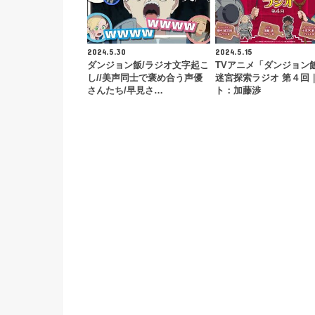
2024.5.30
2024.5.15
ダンジョン飯/ラジオ文字起こ
TVアニメ「ダンジョン
し//美声同士で褒め合う声優
迷宮探索ラジオ 第４回
さんたち/早見さ…
ト：加藤渉