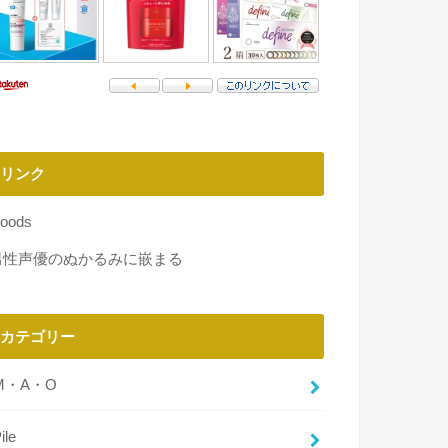
リンク
oods
男性声優のぬかるみに嵌まる
カテゴリー
M・A・O
ile