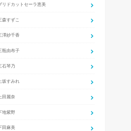
ブリドカットセーラ恵美
三森すずこ
三澤紗千香
三瓶由布子
三石琴乃
上坂すみれ
上田麗奈
下地紫野
下田麻美