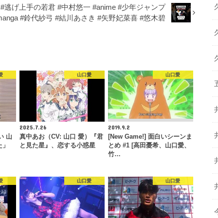
 #逃げ上手の若君 #中村悠一 #anime #少年ジャンプ
manga #鈴代紗弓 #結川あさき #矢野妃菜喜 #悠木碧
愛
山口愛
山口愛
2025.7.26
2019.9.2
い 山
真中あお（CV: 山口 愛）『君
[New Game!] 面白いシーンま
た」
と見た星』、恋する小惑星
とめ #1 [高田憂希、山口愛、
竹…
愛
山口愛
山口愛