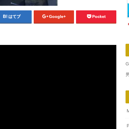
はてブ
Google+
Pocket
G
P