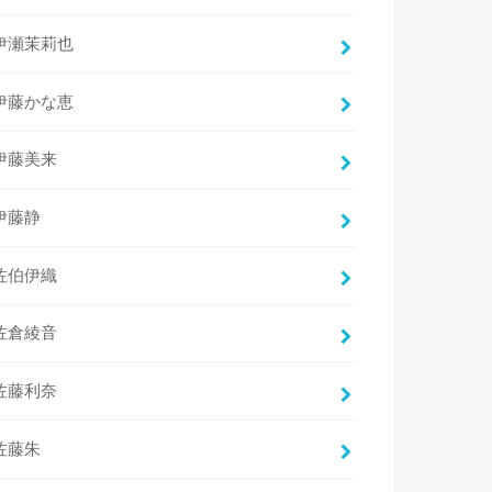
伊瀬茉莉也
伊藤かな恵
伊藤美来
伊藤静
佐伯伊織
佐倉綾音
佐藤利奈
佐藤朱