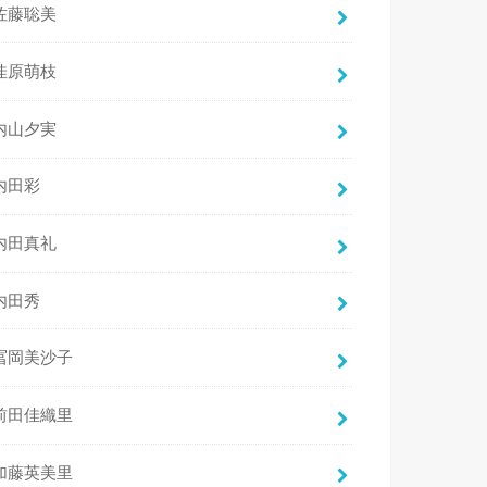
佐藤聡美
佳原萌枝
内山夕実
内田彩
内田真礼
内田秀
冨岡美沙子
前田佳織里
加藤英美里