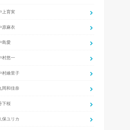
中上育実
中原麻衣
中島愛
中村悠一
中村繪里子
丸岡和佳奈
丹下桜
久保ユリカ