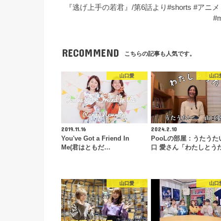
『逃げ上手の若君』/第6話より#shorts #アニメ
#
RECOMMEND
こちらの記事も人気です。
山口愛
山口
2019.11.16
2024.2.10
You've Got a Friend In
PooLの部屋：うたうた
Me(君はともだ…
口 愛さん「わたしとう
山口愛
山口