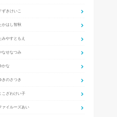
すずきけいこ
たかはし智秋
たみやすともえ
やなせなつみ
ゆかな
ゆきのさつき
よこざわけい子
ファイルーズあい