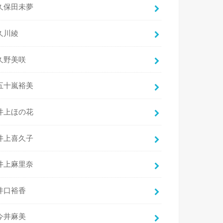
久保田未夢
久川綾
久野美咲
五十嵐裕美
井上ほの花
井上喜久子
井上麻里奈
井口裕香
今井麻美