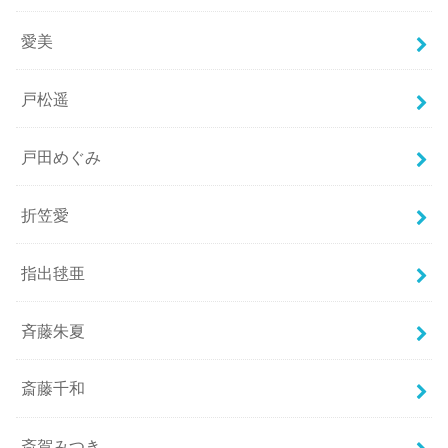
愛美
戸松遥
戸田めぐみ
折笠愛
指出毬亜
斉藤朱夏
斎藤千和
斎賀みつき