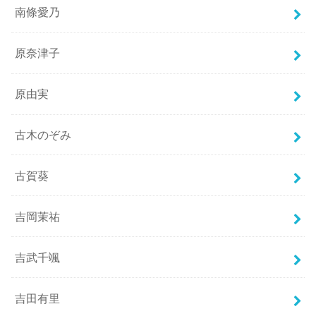
南條愛乃
原奈津子
原由実
古木のぞみ
古賀葵
吉岡茉祐
吉武千颯
吉田有里