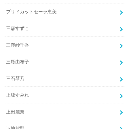
ブリドカットセーラ恵美
三森すずこ
三澤紗千香
三瓶由布子
三石琴乃
上坂すみれ
上田麗奈
下地紫野