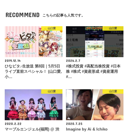
RECOMMEND
こちらの記事も人気です。
山口愛
山口愛
2019.12.14
2026.2.7
ひなビタ♪生放送 第8回｜5月5日
#株式投資 #高配当株投資 #日本
ライブ直前スペシャル！ (山口愛,
株 #株式 #資産形成 #資産運用
小…
#…
山口愛
山口愛
2020.2.22
2020.7.25
マーブルエンジェル(福岡) @ 渋
Imagine by Ai & Ichiko