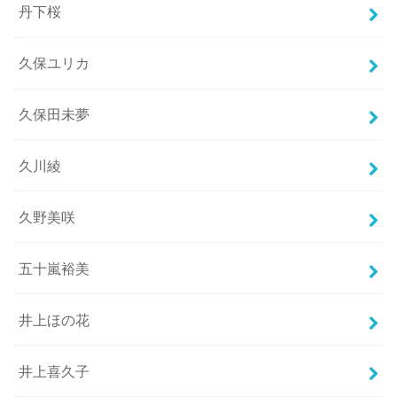
丹下桜
久保ユリカ
久保田未夢
久川綾
久野美咲
五十嵐裕美
井上ほの花
井上喜久子