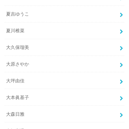
夏吉ゆうこ
夏川椎菜
大久保瑠美
大原さやか
大坪由佳
大本眞基子
大森日雅