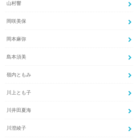
山村響
岡咲美保
岡本麻弥
島本須美
嶺内ともみ
川上とも子
川井田夏海
川澄綾子