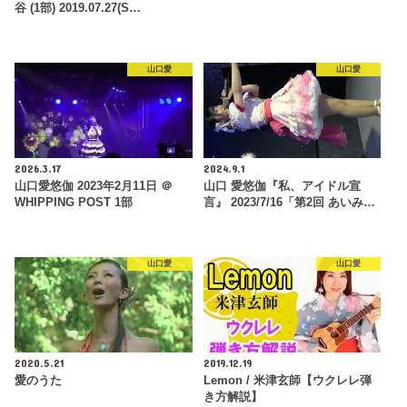
谷 (1部) 2019.07.27(S…
山口愛
山口愛
2026.3.17
2024.9.1
山口愛悠伽 2023年2月11日 ＠
山口 愛悠伽『私、アイドル宣
WHIPPING POST 1部
言』 2023/7/16「第2回 あいみ…
山口愛
山口愛
2020.5.21
2019.12.19
愛のうた
Lemon / 米津玄師【ウクレレ弾
き方解説】