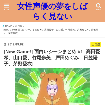
女性声優の夢をしば
menu
search
らく見ない
HOME
山口愛
[New Game!] 面白いシーンまとめ #1 [高田憂希、山口愛、竹尾歩美、戸田めぐみ、日笠陽
子、茅野愛衣]
2019.09.02
山口愛
[New Game!] 面白いシーンまとめ #1 [高田憂
希、山口愛、竹尾歩美、戸田めぐみ、日笠陽
子、茅野愛衣]