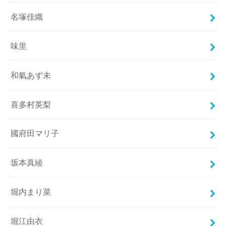
名塚佳織
味里
和氣あず未
喜多村英梨
國府田マリ子
坂本真綾
堀内まり菜
堀江由衣