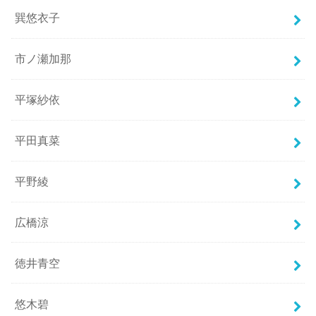
巽悠衣子
市ノ瀬加那
平塚紗依
平田真菜
平野綾
広橋涼
徳井青空
悠木碧