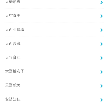
大橋彩香
大空直美
大西亜玖璃
大西沙織
大谷育江
大野柚布子
天野聡美
安済知佳