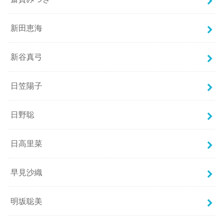
新田恵海
新谷真弓
日笠陽子
日野聡
日高里菜
早見沙織
明坂聡美