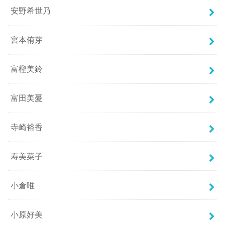
安野希世乃
宮本侑芽
富樫美鈴
富田美憂
寺崎裕香
寿美菜子
小倉唯
小原好美