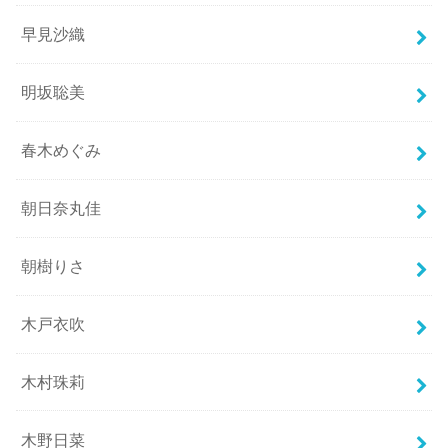
早見沙織
明坂聡美
春木めぐみ
朝日奈丸佳
朝樹りさ
木戸衣吹
木村珠莉
木野日菜