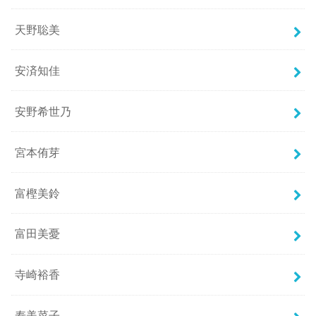
天野聡美
安済知佳
安野希世乃
宮本侑芽
富樫美鈴
富田美憂
寺崎裕香
寿美菜子