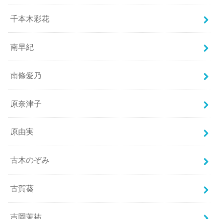
千本木彩花
南早紀
南條愛乃
原奈津子
原由実
古木のぞみ
古賀葵
吉岡茉祐