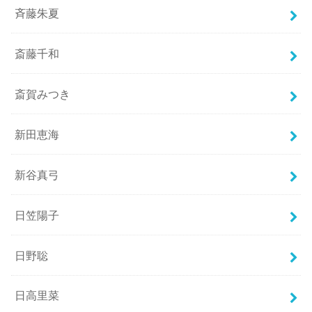
斉藤朱夏
斎藤千和
斎賀みつき
新田恵海
新谷真弓
日笠陽子
日野聡
日高里菜