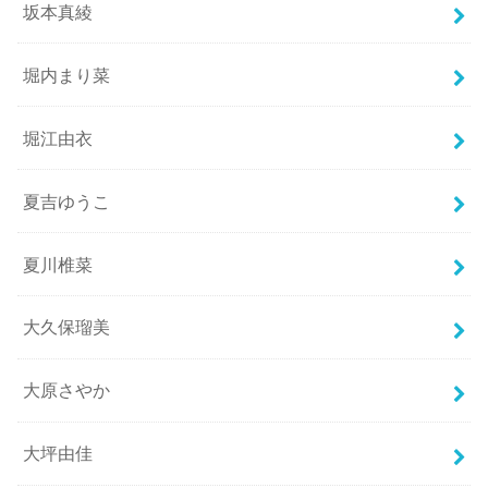
坂本真綾
堀内まり菜
堀江由衣
夏吉ゆうこ
夏川椎菜
大久保瑠美
大原さやか
大坪由佳