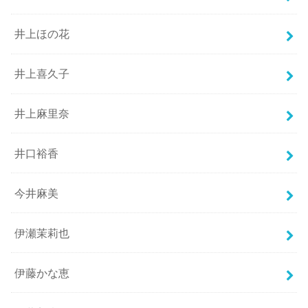
井上ほの花
井上喜久子
井上麻里奈
井口裕香
今井麻美
伊瀬茉莉也
伊藤かな恵