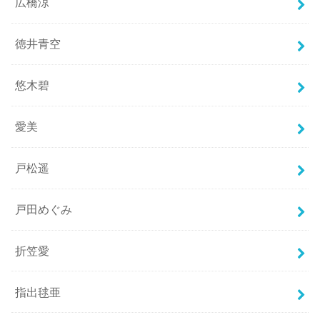
広橋涼
徳井青空
悠木碧
愛美
戸松遥
戸田めぐみ
折笠愛
指出毬亜