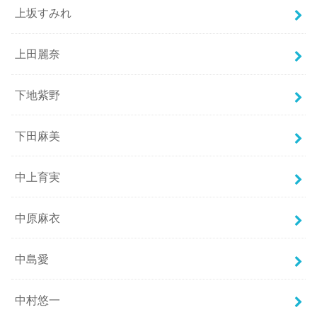
上坂すみれ
上田麗奈
下地紫野
下田麻美
中上育実
中原麻衣
中島愛
中村悠一