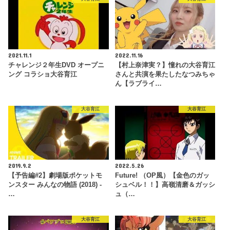
2021.11.1
2022.11.16
チャレンジ２年生DVD オープニ
【村上奈津実？】憧れの大谷育江
ング コラショ大谷育江
さんと共演を果たしたなつみちゃ
ん【ラブライ…
大谷育江
大谷育江
2019.9.2
2022.5.26
【予告編#2】劇場版ポケットモ
Future! （OP風）【金色のガッ
ンスター みんなの物語 (2018) -
シュベル！！】高嶺清磨＆ガッシ
…
ュ（…
大谷育江
大谷育江