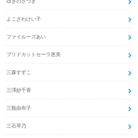
ゆきのさつき
よこざわけい子
ファイルーズあい
ブリドカットセーラ恵美
三森すずこ
三澤紗千香
三瓶由布子
三石琴乃