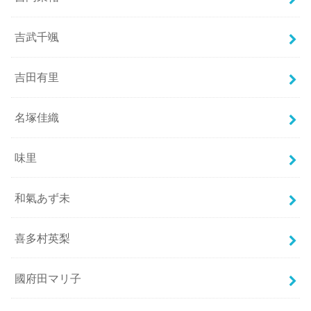
吉武千颯
吉田有里
名塚佳織
味里
和氣あず未
喜多村英梨
國府田マリ子