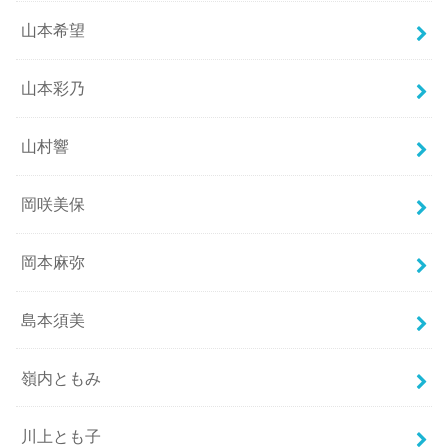
山本希望
山本彩乃
山村響
岡咲美保
岡本麻弥
島本須美
嶺内ともみ
川上とも子