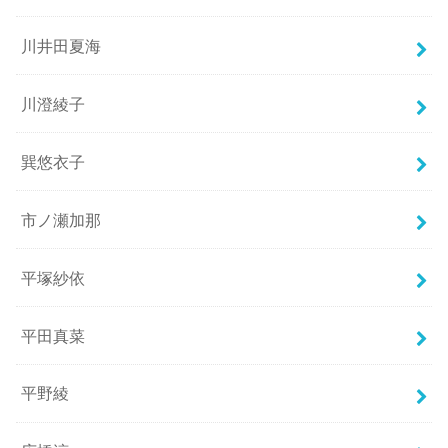
川井田夏海
川澄綾子
巽悠衣子
市ノ瀬加那
平塚紗依
平田真菜
平野綾