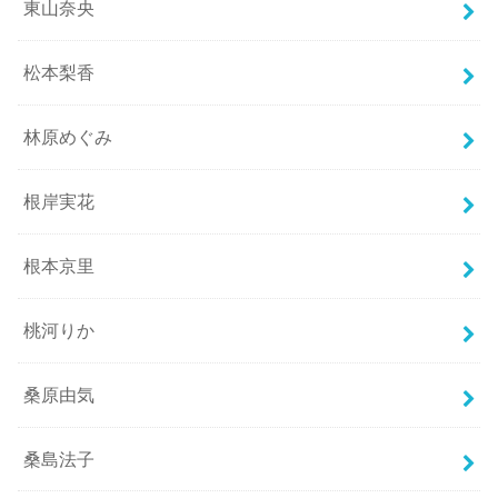
東山奈央
松本梨香
林原めぐみ
根岸実花
根本京里
桃河りか
桑原由気
桑島法子