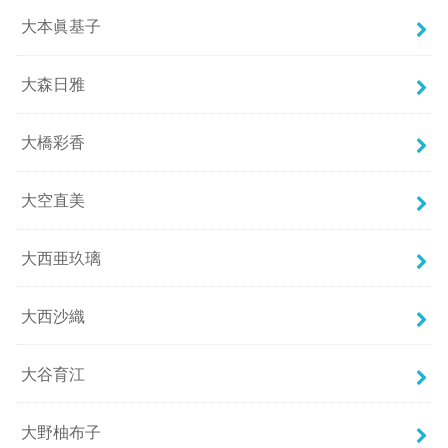
大本眞基子
大森日雅
大橋彩香
大空直美
大西亜玖璃
大西沙織
大谷育江
大野柚布子