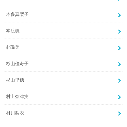
本多真梨子
本渡楓
朴璐美
杉山佳寿子
杉山里穂
村上奈津実
村川梨衣