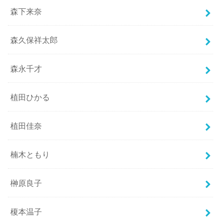
森下来奈
森久保祥太郎
森永千才
植田ひかる
植田佳奈
楠木ともり
榊原良子
榎本温子