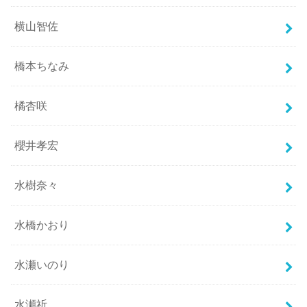
横山智佐
橋本ちなみ
橘杏咲
櫻井孝宏
水樹奈々
水橋かおり
水瀬いのり
水瀬祈