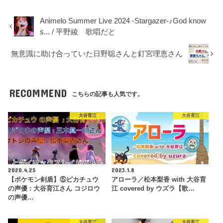
Animelo Summer Live 2024 -Stargazer-♪God know
s... / 平野綾 歌唱だと
無意識に助け合っていた日野聡さんと釘宮理恵さん
RECOMMEND
こちらの記事も人気です。
大谷育江
大谷育江
2020.4.25
2023.1.8
【ポケモン剣盾】⑤ピカチュウ
アローラ／松本梨香 with 大谷育
の声優 : 大谷育江さん コジロウ
江 covered by ウズラ【歌…
の声優…
大谷育江
大谷育江