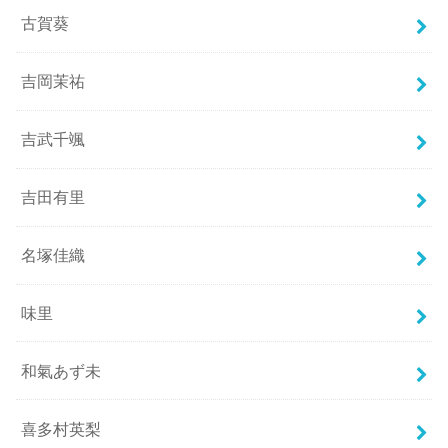
古賀葵
吉岡茉祐
吉武千颯
吉田有里
名塚佳織
味里
和氣あず未
喜多村英梨