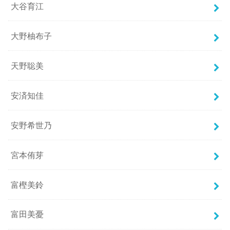
大谷育江
大野柚布子
天野聡美
安済知佳
安野希世乃
宮本侑芽
富樫美鈴
富田美憂