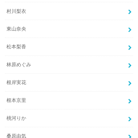
村川梨衣
東山奈央
松本梨香
林原めぐみ
根岸実花
根本京里
桃河りか
桑原由気