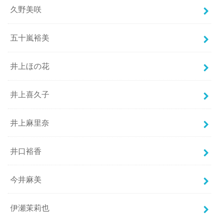
久野美咲
五十嵐裕美
井上ほの花
井上喜久子
井上麻里奈
井口裕香
今井麻美
伊瀬茉莉也