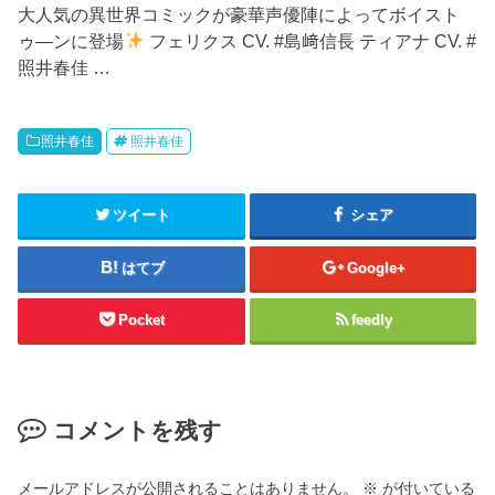
大人気の異世界コミックが豪華声優陣によってボイスト
ゥ―ンに登場
フェリクス CV. #島﨑信長 ティアナ CV. #
照井春佳 …
照井春佳
照井春佳
ツイート
シェア
はてブ
Google+
Pocket
feedly
コメントを残す
メールアドレスが公開されることはありません。
※
が付いている