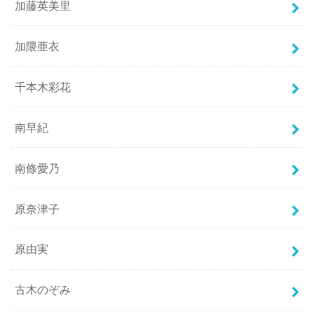
加藤英美里
加隈亜衣
千本木彩花
南早紀
南條愛乃
原奈津子
原由実
古木のぞみ