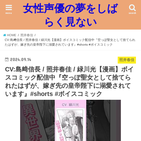
女性声優の夢をしば
menu
search
らく見ない
HOME
照井春佳
CV:島﨑信長 / 照井春佳 / 緑川光【漫画】ボイスコミック配信中『空っぽ聖女として捨てられ
たはずが、嫁ぎ先の皇帝陛下に溺愛されています』#shorts #ボイスコミック
2024.09.14
照井春佳
CV:島﨑信長 / 照井春佳 / 緑川光【漫画】ボイ
スコミック配信中『空っぽ聖女として捨てら
れたはずが、嫁ぎ先の皇帝陛下に溺愛されて
います』#shorts #ボイスコミック