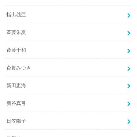
指出毬亜
斉藤朱夏
斎藤千和
斎賀みつき
新田恵海
新谷真弓
日笠陽子