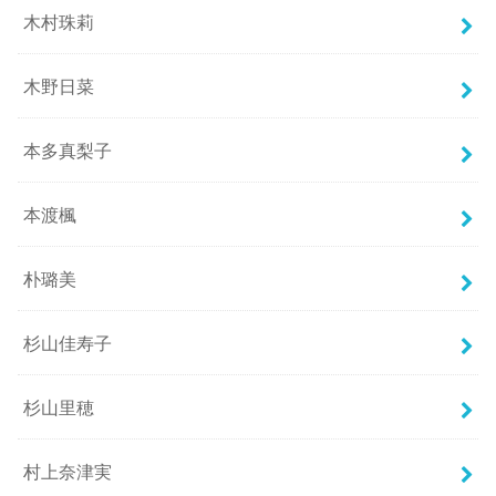
木村珠莉
木野日菜
本多真梨子
本渡楓
朴璐美
杉山佳寿子
杉山里穂
村上奈津実