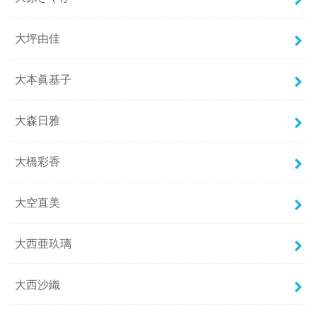
大坪由佳
大本眞基子
大森日雅
大橋彩香
大空直美
大西亜玖璃
大西沙織