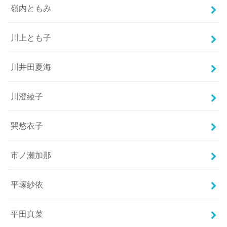
嶺内ともみ
川上とも子
川井田夏海
川澄綾子
巽悠衣子
市ノ瀬加那
平塚紗依
平田真菜