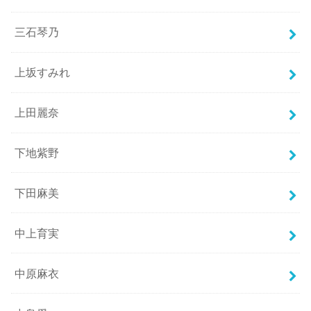
三石琴乃
上坂すみれ
上田麗奈
下地紫野
下田麻美
中上育実
中原麻衣