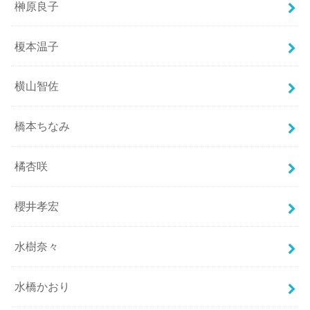
榊原良子
榎本温子
横山智佐
橋本ちなみ
橘杏咲
櫻井孝宏
水樹奈々
水橋かおり