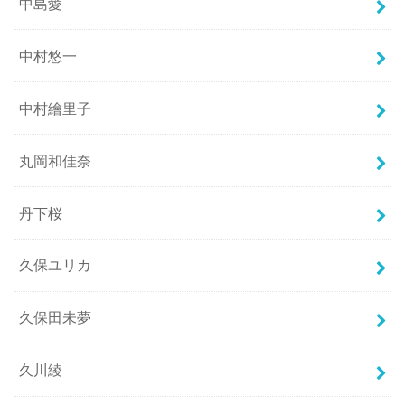
中島愛
中村悠一
中村繪里子
丸岡和佳奈
丹下桜
久保ユリカ
久保田未夢
久川綾