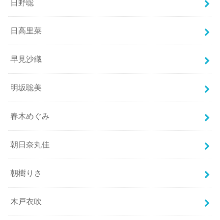
日野聡
日高里菜
早見沙織
明坂聡美
春木めぐみ
朝日奈丸佳
朝樹りさ
木戸衣吹