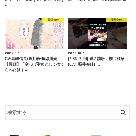
…
照井春佳
照井春佳
2025.8.5
2022.10.7
CV:島﨑信長/照井春佳/緑川光
[2:36~3:24] 愛の讃歌 / 櫻井桃華
【漫画】「空っぽ聖女として捨て
(C.V. 照井春佳) …
られたはず…