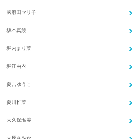
國府田マリ子
坂本真綾
堀内まり菜
堀江由衣
夏吉ゆうこ
夏川椎菜
大久保瑠美
大原さやか