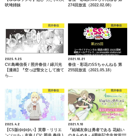
吠埼姉妹
274回放送（2022.02.08）
照井春佳
照井春佳
2025.9.25
2021.10.21
CV:島﨑信長 / 照井春佳 / 緑川光
春佳・彩花のSSちゃんねる 第
【漫画】『空っぽ聖女として捨て
255回放送（2021.05.18）
ら…
照井春佳
照井春佳
2025.4.2
2021.9.10
【CS版ゆゆゆい】芙蓉・リリエ
『結城友奈は勇者である 花結い
ンソール・友奈 ( CV: 照井 春佳 )
のきらめき』4周年記念生放送!!!!