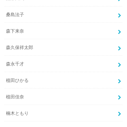
桑島法子
森下来奈
森久保祥太郎
森永千才
植田ひかる
植田佳奈
楠木ともり