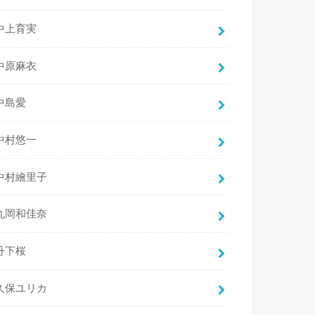
中上育実
中原麻衣
中島愛
中村悠一
中村繪里子
丸岡和佳奈
丹下桜
久保ユリカ