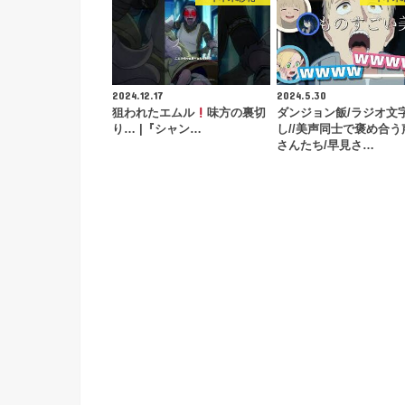
2024.12.17
2024.5.30
狙われたエムル
味方の裏切
ダンジョン飯/ラジオ文
り… |『シャン…
し//美声同士で褒め合う
さんたち/早見さ…