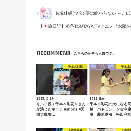
名塚佳織(ウタ) 夢は終わらない ～こ
【
旅日記】渋谷TSUTAYA:TVアニメ『
RECOMMEND
こちらの記事も人気です。
千本木彩花
千本木
2023.10.29
2023.11.6
キルコ役＜千本木彩花＞さん
千本木彩花の犬になる
が演じたキャラ #shorts #天
希 バドミントン古今
国大魔境…
決 藤原夏海 松田利
千本木彩花
千本木