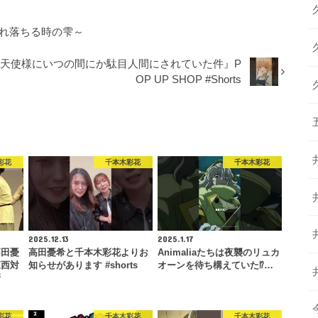
ぼれ落ちる時の雫～
お隣の天使様にいつの間にか駄目人間にされていた件』P
OP UP SHOP #Shorts
彩花
千本木彩花
千本木彩花
2025.12.13
2025.1.17
高田憂
高田憂希と千本木彩花よりお
Animaliaたちは夜襲のリュカ
東西対
知らせがあります #shorts
オーンを待ち構えていた⁉…
冴
彩花
千本木彩花
千本木彩花