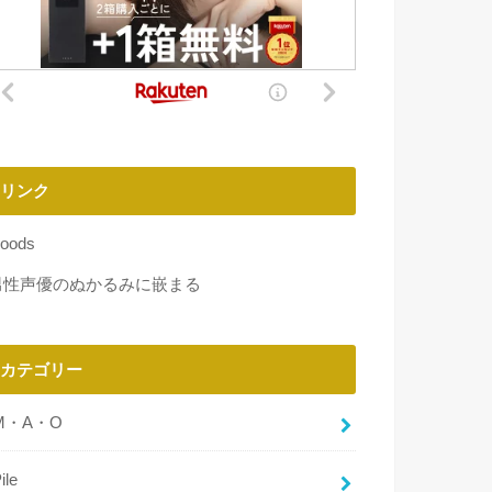
リンク
oods
男性声優のぬかるみに嵌まる
カテゴリー
M・A・O
ile