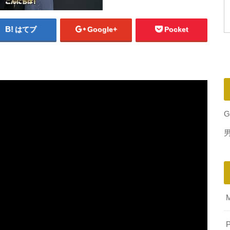
はてブ
Google+
Pocket
G
P