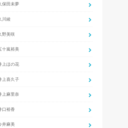
久保田未夢
久川綾
久野美咲
五十嵐裕美
井上ほの花
井上喜久子
井上麻里奈
井口裕香
今井麻美