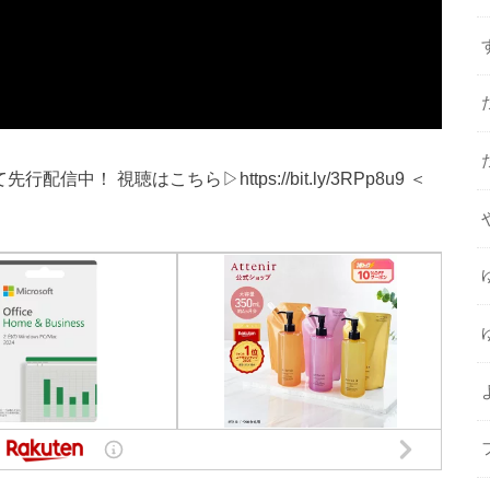
中！ 視聴はこちら▷https://bit.ly/3RPp8u9 ＜