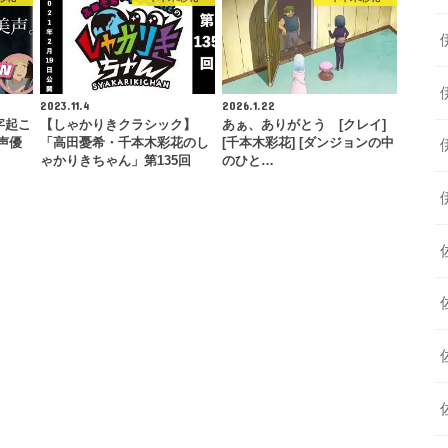
2023.11.4
2026.1.22
字起こ
【しゃかりきクラシック】
あぁ、ありがとう [クレイ]
声優
「高田憂希・千本木彩花のし
[千本木彩花] [ダンジョンの中
ゃかりきちゃん」第135回
のひと…