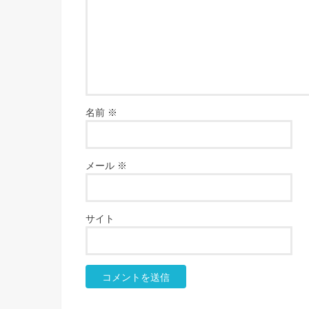
名前
※
メール
※
サイト