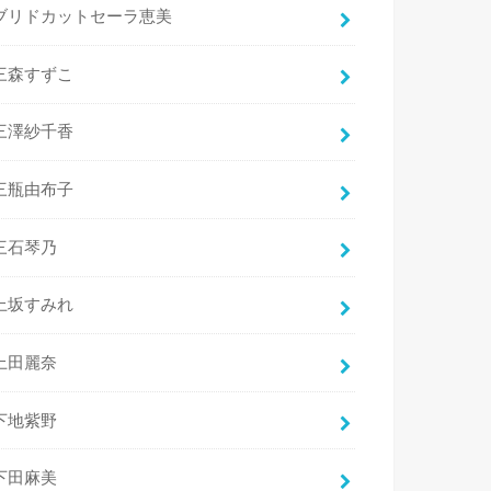
ブリドカットセーラ恵美
三森すずこ
三澤紗千香
三瓶由布子
三石琴乃
上坂すみれ
上田麗奈
下地紫野
下田麻美