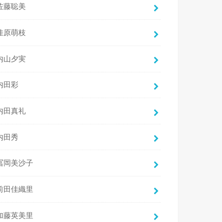
佐藤聡美
佳原萌枝
内山夕実
内田彩
内田真礼
内田秀
冨岡美沙子
前田佳織里
加藤英美里