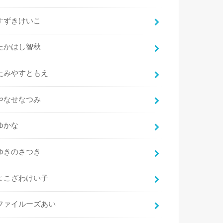
すずきけいこ
たかはし智秋
たみやすともえ
やなせなつみ
ゆかな
ゆきのさつき
よこざわけい子
ファイルーズあい