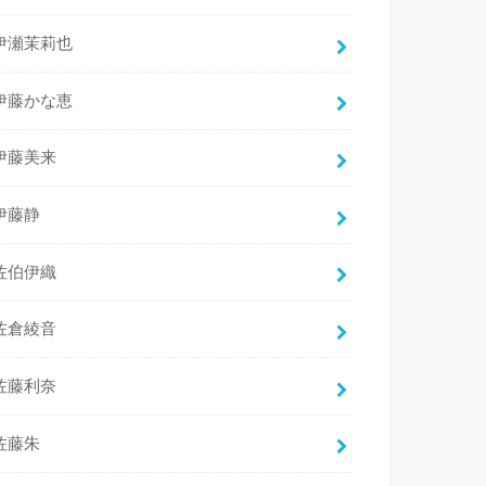
伊瀬茉莉也
伊藤かな恵
伊藤美来
伊藤静
佐伯伊織
佐倉綾音
佐藤利奈
佐藤朱