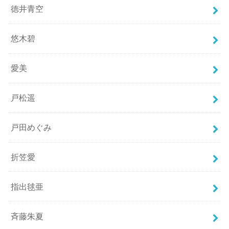
徳井青空
悠木碧
愛美
戸松遥
戸田めぐみ
折笠愛
指出毬亜
斉藤朱夏