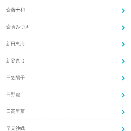
斎藤千和
斎賀みつき
新田恵海
新谷真弓
日笠陽子
日野聡
日高里菜
早見沙織