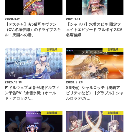
2020.4.21
2021.1.31
【デスチャ】★5猫耳ネヴァン
【シャドバ】水着スピネ 限定フ
（CV.名塚佳織）のドライブスキ
ェイトエピソード フルボイスCV
ル「天国への扉」
名塚佳織…
名塚佳織
名塚佳織
2025.12.19
2020.2.29
◤ドルウェブ◢ 新登場ドルフィ
SSR光）シャルロッテ（奥義ア
ン予告PV『永雪氷織（オール
ビリティなど）【グラブル】シャ
ド・クロック/…
ルロッテCV…
名塚佳織
名塚佳織