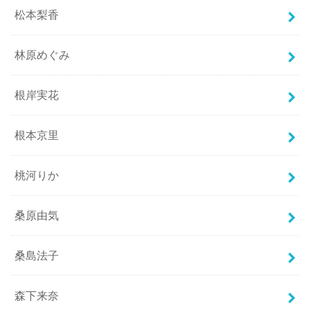
松本梨香
林原めぐみ
根岸実花
根本京里
桃河りか
桑原由気
桑島法子
森下来奈