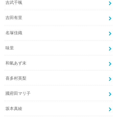
吉武千颯
吉田有里
名塚佳織
味里
和氣あず未
喜多村英梨
國府田マリ子
坂本真綾