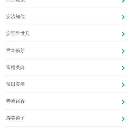
安済知佳
安野希世乃
宮本侑芽
富樫美鈴
富田美憂
寺崎裕香
寿美菜子