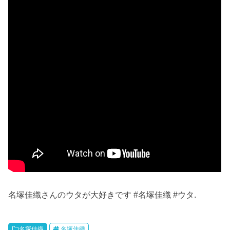
名塚佳織さんのウタが大好きです #名塚佳織 #ウタ.
名塚佳織
名塚佳織