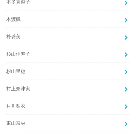
本多真梨子
本渡楓
朴璐美
杉山佳寿子
杉山里穂
村上奈津実
村川梨衣
東山奈央