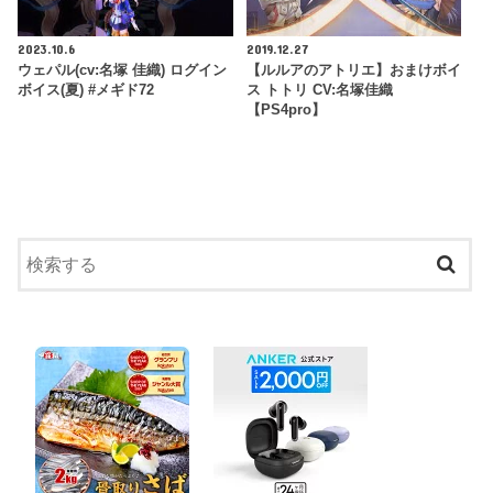
2023.10.6
2019.12.27
ウェパル(cv:名塚 佳織) ログイン
【ルルアのアトリエ】おまけボイ
ボイス(夏) #メギド72
ス トトリ CV:名塚佳織
【PS4pro】