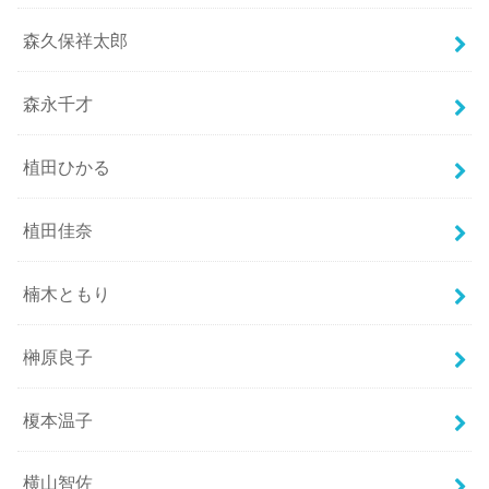
森久保祥太郎
森永千才
植田ひかる
植田佳奈
楠木ともり
榊原良子
榎本温子
横山智佐