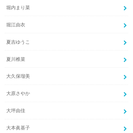
堀内まり菜
堀江由衣
夏吉ゆうこ
夏川椎菜
大久保瑠美
大原さやか
大坪由佳
大本眞基子