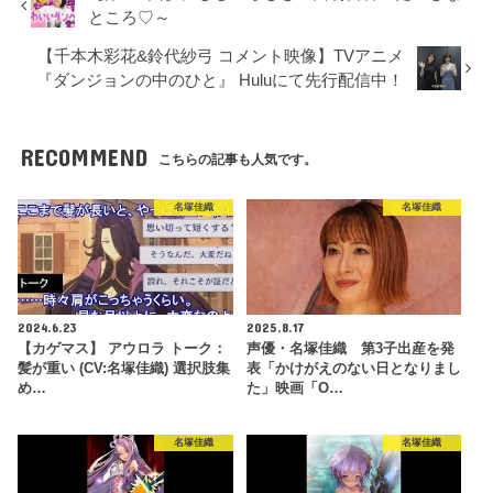
ところ♡～
【千本木彩花&鈴代紗弓 コメント映像】TVアニメ
『ダンジョンの中のひと』 Huluにて先行配信中！
RECOMMEND
こちらの記事も人気です。
名塚佳織
名塚佳織
2024.6.23
2025.8.17
【カゲマス】 アウロラ トーク：
声優・名塚佳織 第3子出産を発
髪が重い (CV:名塚佳織) 選択肢集
表「かけがえのない日となりまし
め…
た」映画「O…
名塚佳織
名塚佳織