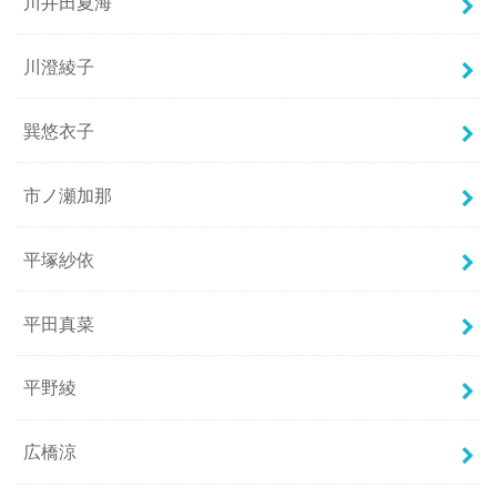
川井田夏海
川澄綾子
巽悠衣子
市ノ瀬加那
平塚紗依
平田真菜
平野綾
広橋涼