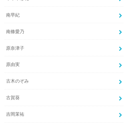
南早紀
南條愛乃
原奈津子
原由実
古木のぞみ
古賀葵
吉岡茉祐