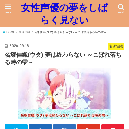
女性声優の夢をしば
menu
search
らく見ない
HOME
名塚佳織
名塚佳織(ウタ) 夢は終わらない ～こぼれ落ちる時の雫～
2024.09.18
名塚佳織
名塚佳織(ウタ) 夢は終わらない ～こぼれ落ち
る時の雫～