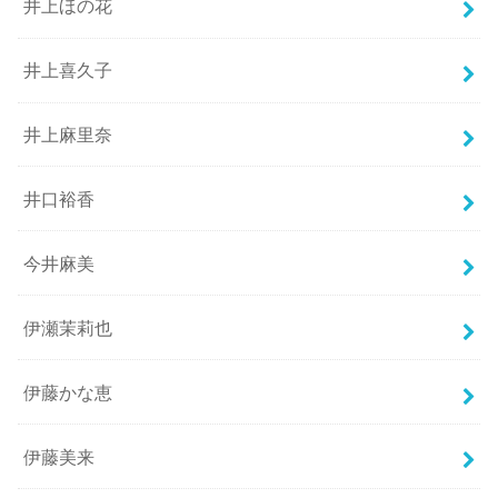
井上ほの花
井上喜久子
井上麻里奈
井口裕香
今井麻美
伊瀬茉莉也
伊藤かな恵
伊藤美来