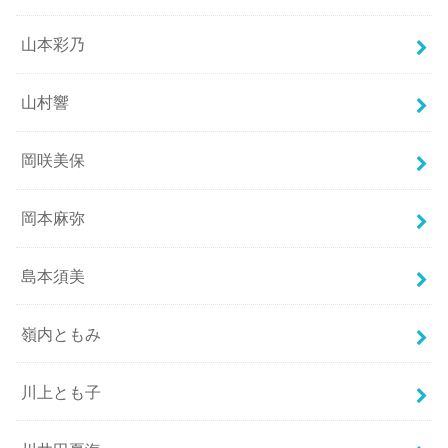
山本彩乃
山村響
岡咲美保
岡本麻弥
島本須美
嶺内ともみ
川上とも子