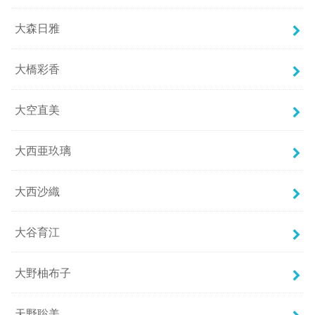
大森日雅
大橋彩香
大空直美
大西亜玖璃
大西沙織
大谷育江
大野柚布子
天野聡美