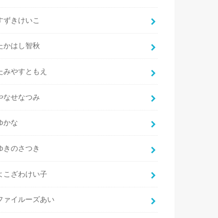
すずきけいこ
たかはし智秋
たみやすともえ
やなせなつみ
ゆかな
ゆきのさつき
よこざわけい子
ファイルーズあい