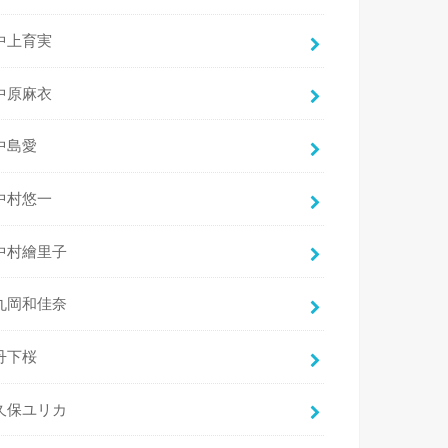
中上育実
中原麻衣
中島愛
中村悠一
中村繪里子
丸岡和佳奈
丹下桜
久保ユリカ