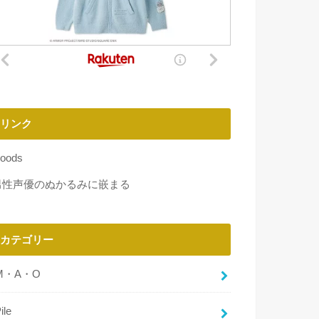
リンク
oods
男性声優のぬかるみに嵌まる
カテゴリー
M・A・O
ile