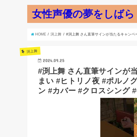
女性声優の夢をしばら
HOME
渕上舞
#渕上舞 さん直筆サインが当たるキャンペ
渕上舞
2024.09.25
#渕上舞 さん直筆サインが
まい #ヒトリノ夜 #ポルノグラ
ン #カバー #クロスシング #Cro