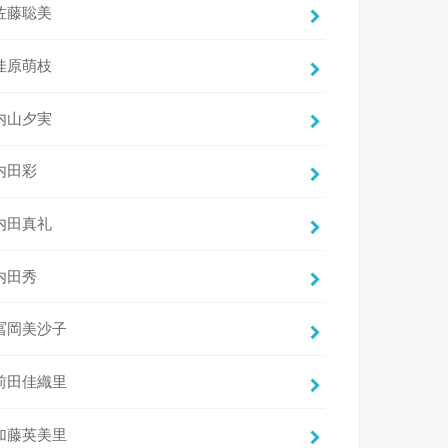
佐藤聡美
佳原萌枝
内山夕実
内田彩
内田真礼
内田秀
冨岡美沙子
前田佳織里
加藤英美里