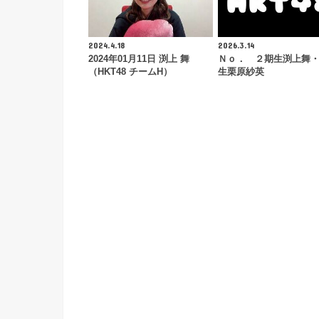
2024.4.18
2026.3.14
2024年01月11日 渕上 舞
Ｎｏ． ２期生渕上舞
（HKT48 チームH）
生栗原紗英