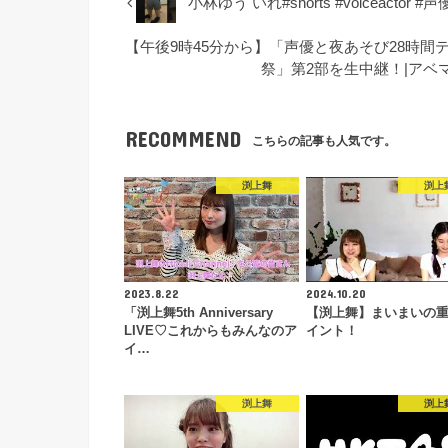
小林ゆう いれ#shorts #voiceactor #声
【午後9時45分から】「声優と夜あそび28時間
祭」第2部を生中継！|アベ
RECOMMEND
こちらの記事も人気です。
渕上舞
渕上
2023.8.22
2024.10.20
「渕上舞5th Anniversary
【渕上舞】まいまいの
LIVE♡これからもみんなのア
イント！
イ…
渕上舞
渕上