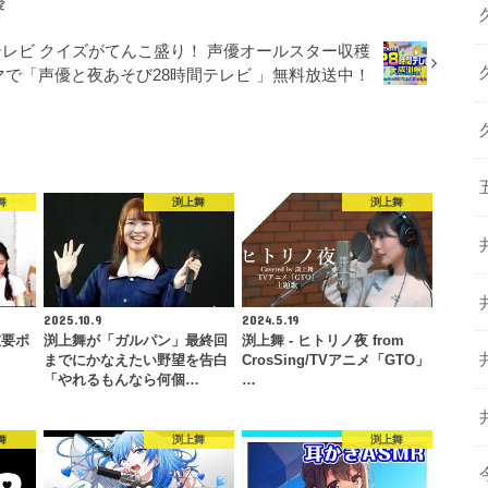
優
テレビ クイズがてんこ盛り！ 声優オールスター収穫
マで「声優と夜あそび28時間テレビ 」無料放送中！
舞
渕上舞
渕上舞
2025.10.9
2024.5.19
重要ポ
渕上舞が「ガルパン」最終回
渕上舞 - ヒトリノ夜 from
までにかなえたい野望を告白
CrosSing/TVアニメ「GTO」
「やれるもんなら何個…
…
舞
渕上舞
渕上舞