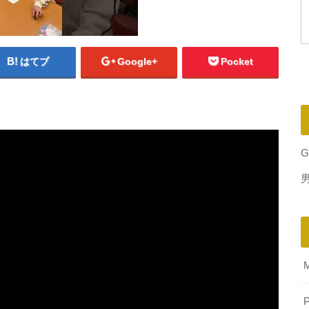
はてブ
Google+
Pocket
G
P