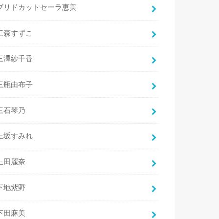
ブリドカットセーラ恵美
三森すずこ
三澤紗千香
三瓶由布子
三石琴乃
上坂すみれ
上田麗奈
下地紫野
下田麻美