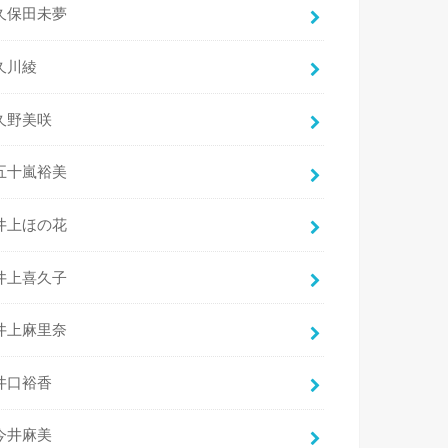
久保田未夢
久川綾
久野美咲
五十嵐裕美
井上ほの花
井上喜久子
井上麻里奈
井口裕香
今井麻美