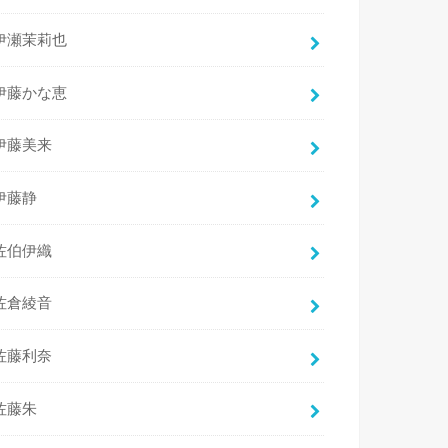
伊瀬茉莉也
伊藤かな恵
伊藤美来
伊藤静
佐伯伊織
佐倉綾音
佐藤利奈
佐藤朱