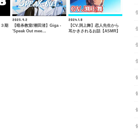
2025.9.2
2024.1.8
・３期
【暗杀教室/潮田渚】Giga -
【CV.渕上舞】恋人先生から
'Speak Out mee…
耳かきされるお話【ASMR】