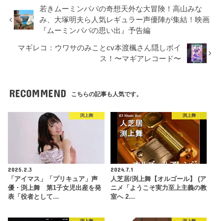
若きムーミンパパの奇想天外な大冒険！高山みな
み、大塚明夫ら人気レギュラー声優陣が集結！映画
『ムーミンパパの思い出』予告編
マギレコ：ウワサのみことcv本渡楓さん隠しボイ
ス！〜マギアレコード〜
RECOMMEND
こちらの記事も人気です。
渕上舞
渕上舞
2025.2.3
2024.7.1
「アイマス」「プリキュア」声
人芝居/渕上舞【オルゴール】 (ア
優・渕上舞 第1子女児出産を発
ニメ「ようこそ実力至上主義の教
表「役者として…
室へ 2…