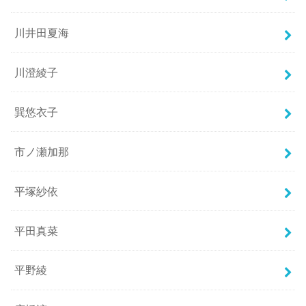
川井田夏海
川澄綾子
巽悠衣子
市ノ瀬加那
平塚紗依
平田真菜
平野綾