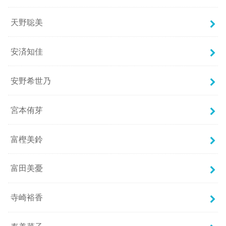
天野聡美
安済知佳
安野希世乃
宮本侑芽
富樫美鈴
富田美憂
寺崎裕香