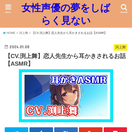
女性声優の夢をしば
menu
search
らく見ない
HOME
渕上舞
【CV.渕上舞】恋人先生から耳かきされるお話【ASMR】
2024.01.08
渕上舞
【CV.渕上舞】恋人先生から耳かきされるお話
【ASMR】