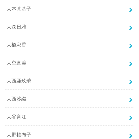
大本眞基子
大森日雅
大橋彩香
大空直美
大西亜玖璃
大西沙織
大谷育江
大野柚布子