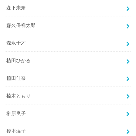
森下来奈
森久保祥太郎
森永千才
植田ひかる
植田佳奈
楠木ともり
榊原良子
榎本温子