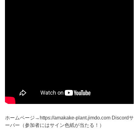
ホームページ→https://amakake-plant.jimdo.com Discordサ
ーバー（参加者にはサイン色紙が当たる！）