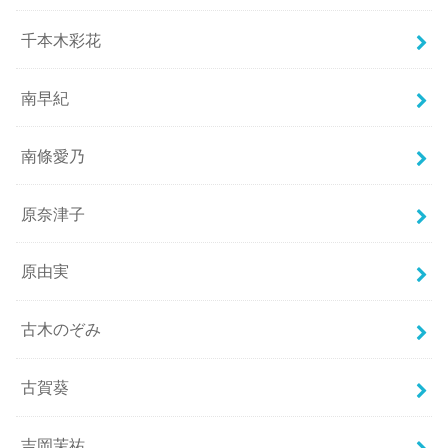
千本木彩花
南早紀
南條愛乃
原奈津子
原由実
古木のぞみ
古賀葵
吉岡茉祐