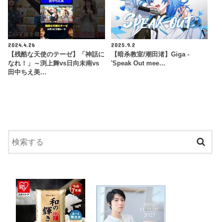
2024.4.26
2025.9.2
【残酷な天使のテーゼ】「神話に
【暗杀教室/潮田渚】Giga -
なれ！」～渕上舞vs日向未南vs
'Speak Out mee…
田中ちえ美…