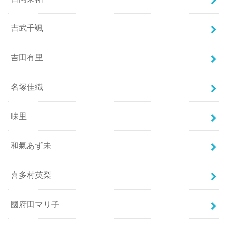
吉武千颯
吉田有里
名塚佳織
味里
和氣あず未
喜多村英梨
國府田マリ子