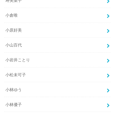
寿美菜子
小倉唯
小原好美
小山百代
小岩井ことり
小松未可子
小林ゆう
小林優子