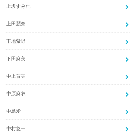
上坂すみれ
上田麗奈
下地紫野
下田麻美
中上育実
中原麻衣
中島愛
中村悠一