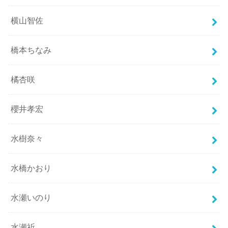
横山智佐
橋本ちなみ
橘杏咲
櫻井孝宏
水樹奈々
水橋かおり
水瀬いのり
水瀬祈