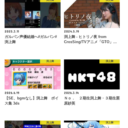
渕上舞
渕上舞
2025.3.11
2024.5.19
ガルパン声優結婚へ#ガルパン#
渕上舞 - ヒトリノ夜 from
渕上舞
CrosSing/TVアニメ「GTO」…
渕上舞
渕上舞
2026.6.19
2026.3.14
【SE、bgmなし】渕上舞 ボイ
Ｎｏ． ２期生渕上舞・３期生栗
ス集 3ds
原紗英
渕上舞
渕上舞