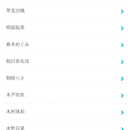
早見沙織
明坂聡美
春木めぐみ
朝日奈丸佳
朝樹りさ
木戸衣吹
木村珠莉
木野日菜