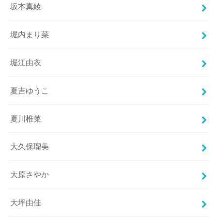
坂本真綾
堀内まり菜
堀江由衣
夏吉ゆうこ
夏川椎菜
大久保瑠美
大原さやか
大坪由佳