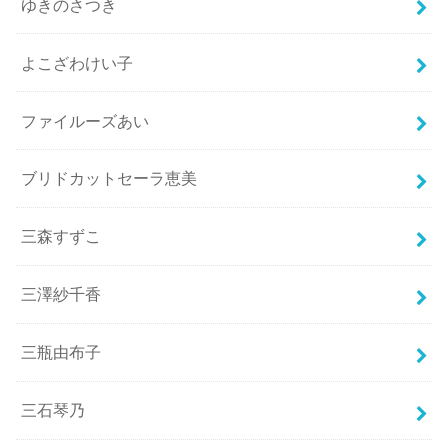
ゆきのさつき
よこざわけい子
ファイルーズあい
ブリドカットセーラ恵美
三森すずこ
三澤紗千香
三瓶由布子
三石琴乃