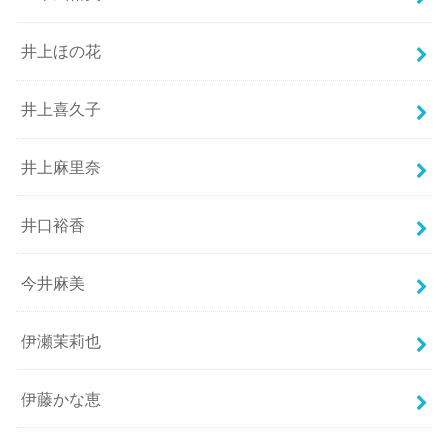
井上ほの花
井上喜久子
井上麻里奈
井口裕香
今井麻美
伊瀬茉莉也
伊藤かな恵