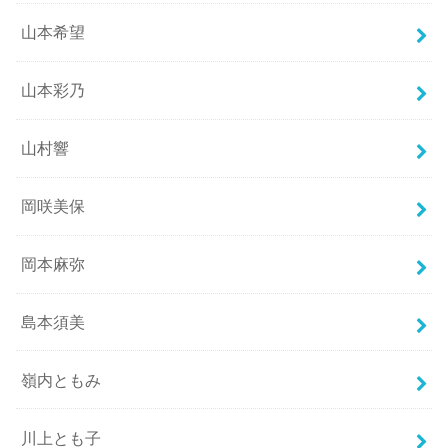
山本希望
山本彩乃
山村響
岡咲美保
岡本麻弥
島本須美
嶺内ともみ
川上とも子