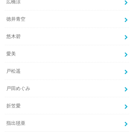
広橋涼
徳井青空
悠木碧
愛美
戸松遥
戸田めぐみ
折笠愛
指出毬亜