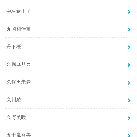
中村繪里子
丸岡和佳奈
丹下桜
久保ユリカ
久保田未夢
久川綾
久野美咲
五十嵐裕美