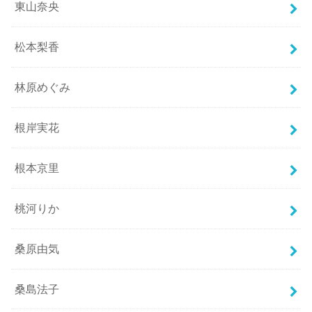
東山奈央
松本梨香
林原めぐみ
根岸実花
根本京里
桃河りか
桑原由気
桑島法子