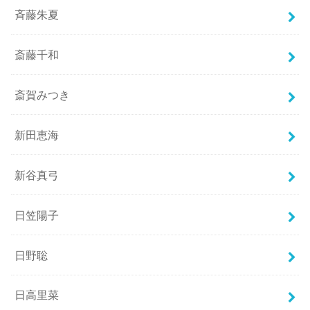
斉藤朱夏
斎藤千和
斎賀みつき
新田恵海
新谷真弓
日笠陽子
日野聡
日高里菜