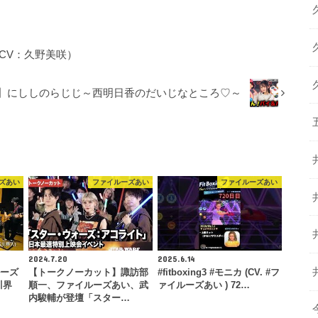
（CV：久野美咲）
回】にししのらじじ～西明日香のだいじなところ♡～
ズあい
ファイルーズあい
ファイルーズあい
2024.7.20
2025.6.14
ルーズ
【トークノーカット】諏訪部
#fitboxing3 #モニカ (CV. #フ
川界
順一、ファイルーズあい、武
ァイルーズあい ) 72…
内駿輔が登壇「スター…