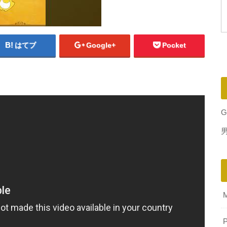
はてブ
Google+
Pocket
G
P