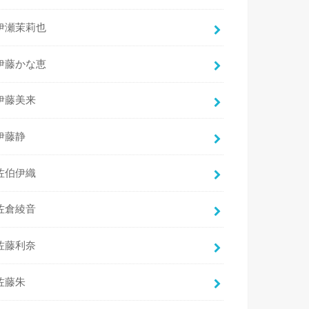
伊瀬茉莉也
伊藤かな恵
伊藤美来
伊藤静
佐伯伊織
佐倉綾音
佐藤利奈
佐藤朱