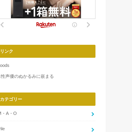
リンク
oods
男性声優のぬかるみに嵌まる
カテゴリー
M・A・O
ile