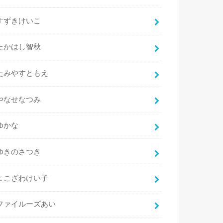
すずきけいこ
たかはし智秋
たみやすともえ
やなせなつみ
ゆかな
ゆきのさつき
よこざわけい子
ファイルーズあい