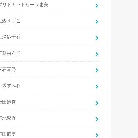
ブリドカットセーラ恵美
三森すずこ
三澤紗千香
三瓶由布子
三石琴乃
上坂すみれ
上田麗奈
下地紫野
下田麻美