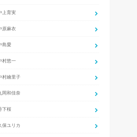
中上育実
中原麻衣
中島愛
中村悠一
中村繪里子
丸岡和佳奈
丹下桜
久保ユリカ