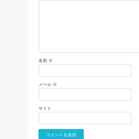
名前
※
メール
※
サイト