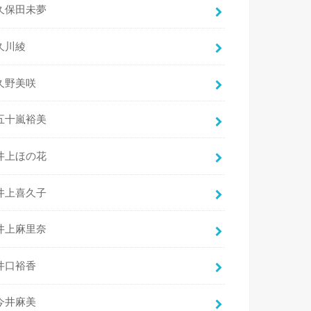
久保田未夢
久川綾
久野美咲
五十嵐裕美
井上ほの花
井上喜久子
井上麻里奈
井口裕香
今井麻美