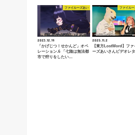
ファイルーズあい
ファイルー
2023.12.19
2025.11.2
「かげじつ！せかんど」オペ
【東方LostWord】フ
レーション.6 「七陰は無法都
ーズあいさんビデオレ
市で狩りをしたい…