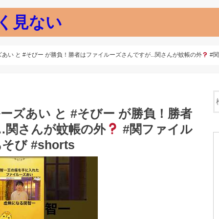
く見ない
ズあい と #そびー が勝負！勝者はファイルーズさんですが...関さんが蚊帳の外
#関
ルーズあい と #そびー が勝負！勝者
…関さんが蚊帳の外
#関ファイル
 #shorts