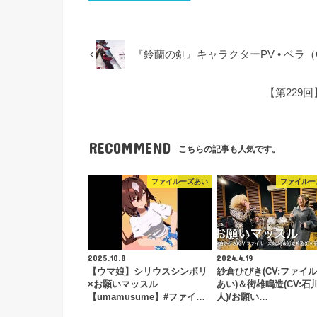
『鈴蘭の剣』キャラクターPV • ベラ
【第229
RECOMMEND
こちらの記事も人気です。
ファイルーズあい
ファイルー
2025.10.8
2024.4.19
【ウマ娘】シリウスシンボリ
紗倉ひびき(CV:ファイ
×お願いマッスル
あい)＆街雄鳴造(CV:石
【umamusume】#ファイ…
人)/お願い…