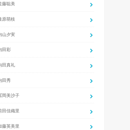
佐藤聡美
佳原萌枝
内山夕実
内田彩
内田真礼
内田秀
冨岡美沙子
前田佳織里
加藤英美里