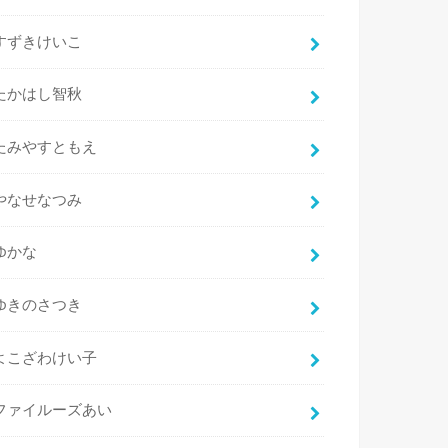
すずきけいこ
たかはし智秋
たみやすともえ
やなせなつみ
ゆかな
ゆきのさつき
よこざわけい子
ファイルーズあい