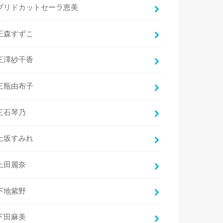
ブリドカットセーラ恵美
三森すずこ
三澤紗千香
三瓶由布子
三石琴乃
上坂すみれ
上田麗奈
下地紫野
下田麻美