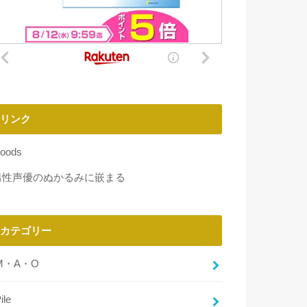
リンク
oods
男性声優のぬかるみに嵌まる
カテゴリー
M・A・O
ile