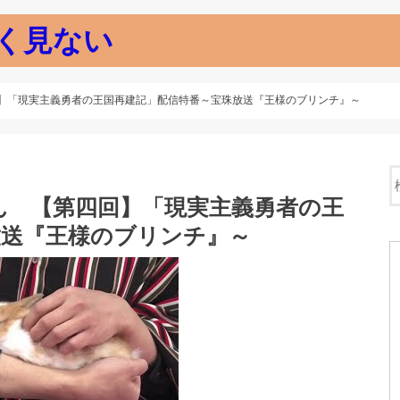
く見ない
】「現実主義勇者の王国再建記」配信特番～宝珠放送『王様のブリンチ』～
ん 【第四回】「現実主義勇者の王
放送『王様のブリンチ』～