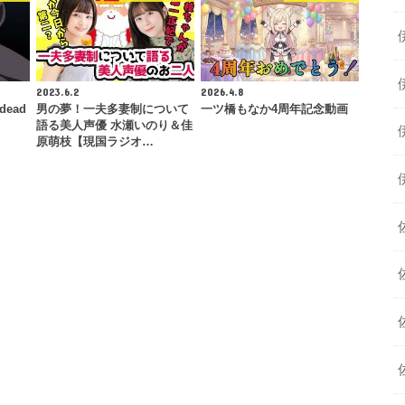
2023.6.2
2026.4.8
dead
男の夢！一夫多妻制について
一ツ橋もなか4周年記念動画
語る美人声優 水瀬いのり＆佳
原萌枝【現国ラジオ…