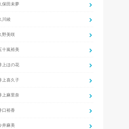
久保田未夢
久川綾
久野美咲
五十嵐裕美
井上ほの花
井上喜久子
井上麻里奈
井口裕香
今井麻美