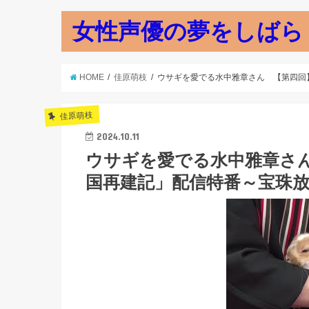
女性声優の夢をしばら
HOME
佳原萌枝
ウサギを愛でる水中雅章さん 【第四回
佳原萌枝
2024.10.11
ウサギを愛でる水中雅章さ
国再建記」配信特番～宝珠