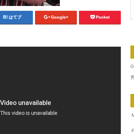
はてブ
Google+
Pocket
G
P