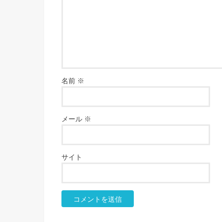
名前
※
メール
※
サイト