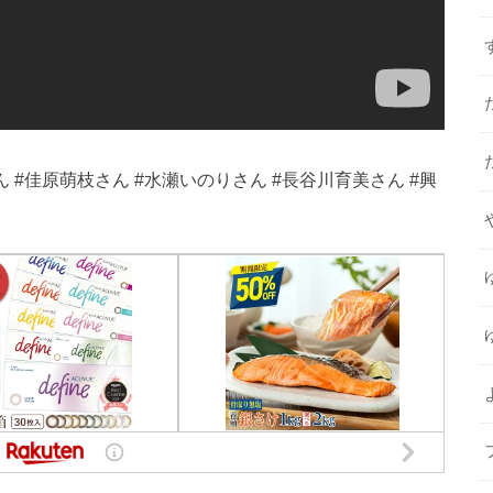
 #佳原萌枝さん #水瀬いのりさん #長谷川育美さん #興