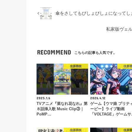
傘をさしてもびしょびしょになってし
私家版ヴェル
RECOMMEND
こちらの記事も人気です。
佳原萌枝
佳原
2025.1.6
2026.4.12
TVアニメ『菜なれ花なれ』第
ゲーム【ウマ娘 プリテ
８話挿入歌 Music Clip③｜
ービー】ライブ動画
PoMP…
「VOLTAGE」ゲームサ
佳原萌枝
佳原