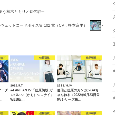
まう楠木ともりと鈴代紗弓
ヴェットコードボイス集 102 電（CV：根本京里）
萌枝
佳原萌枝
佳原萌枝
2026.5.7
2022.10.19
ィーダ
a-FAN FAN 27「佳原萌枝 ガ
佐伯と佳原のガンガンGAち
ンバレル（かも）シレナイ」
ゃんねる（2022年6月23日公
…
WEB版…
開/シリーズ第…
萌枝
佳原萌枝
佳原萌枝