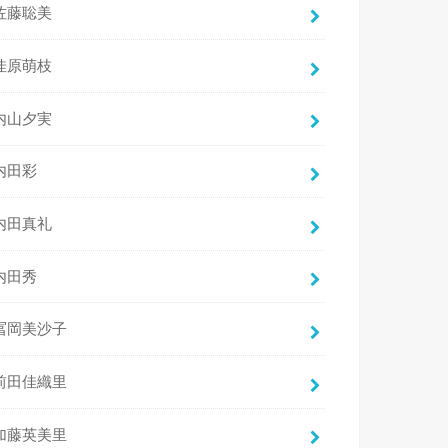
佐藤聡美
佳原萌枝
内山夕実
内田彩
内田真礼
内田秀
冨岡美沙子
前田佳織里
加藤英美里