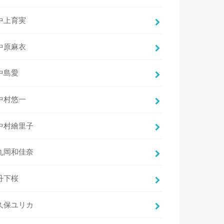
中上育実
中原麻衣
中島愛
中村悠一
中村繪里子
丸岡和佳奈
丹下桜
久保ユリカ