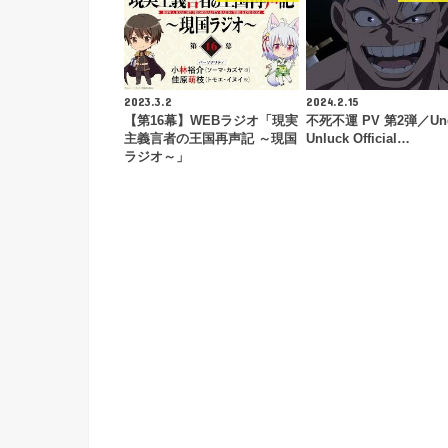
2023.3.2
2024.2.15
【第16幕】WEBラジオ「現実
不死不運 PV 第2弾／Un
主義言者の王国再声記 ～現国
Unluck Official…
ラジオ～」