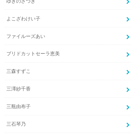
ゆきのさつき
よこざわけい子
ファイルーズあい
ブリドカットセーラ恵美
三森すずこ
三澤紗千香
三瓶由布子
三石琴乃