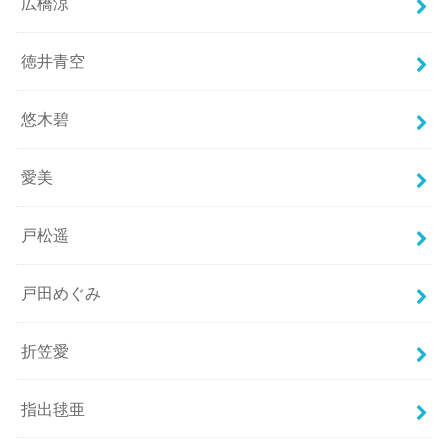
広橋涼
徳井青空
悠木碧
愛美
戸松遥
戸田めぐみ
折笠愛
指出毬亜