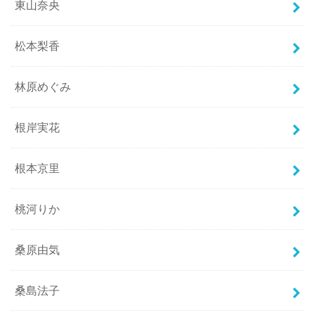
東山奈央
松本梨香
林原めぐみ
根岸実花
根本京里
桃河りか
桑原由気
桑島法子