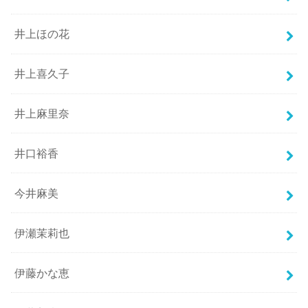
井上ほの花
井上喜久子
井上麻里奈
井口裕香
今井麻美
伊瀬茉莉也
伊藤かな恵