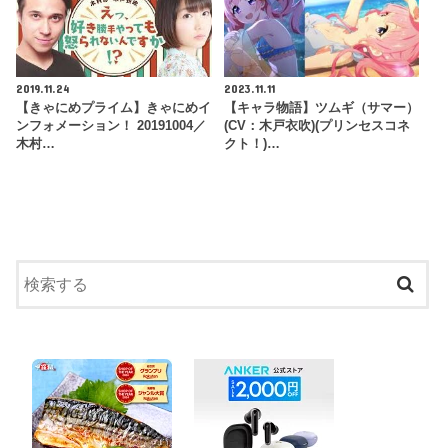
2019.11.24
2023.11.11
【きゃにめプライム】きゃにめイ
【キャラ物語】ツムギ（サマー）
ンフォメーション！ 20191004／
(CV：木戸衣吹)(プリンセスコネ
木村…
クト！)…