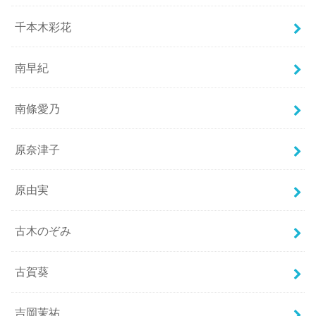
千本木彩花
南早紀
南條愛乃
原奈津子
原由実
古木のぞみ
古賀葵
吉岡茉祐