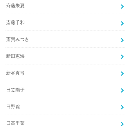
斉藤朱夏
斎藤千和
斎賀みつき
新田恵海
新谷真弓
日笠陽子
日野聡
日高里菜