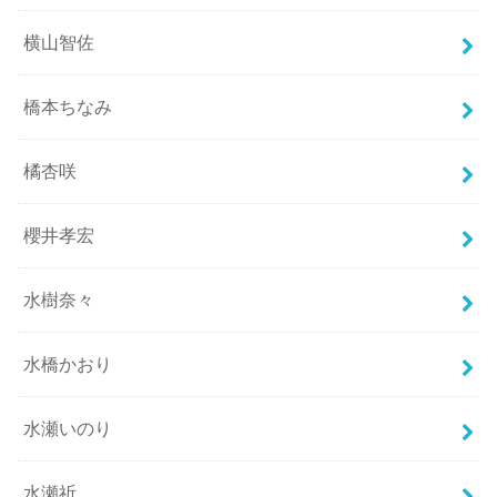
横山智佐
橋本ちなみ
橘杏咲
櫻井孝宏
水樹奈々
水橋かおり
水瀬いのり
水瀬祈