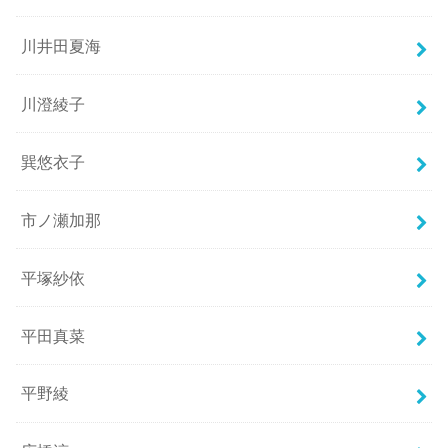
川井田夏海
川澄綾子
巽悠衣子
市ノ瀬加那
平塚紗依
平田真菜
平野綾