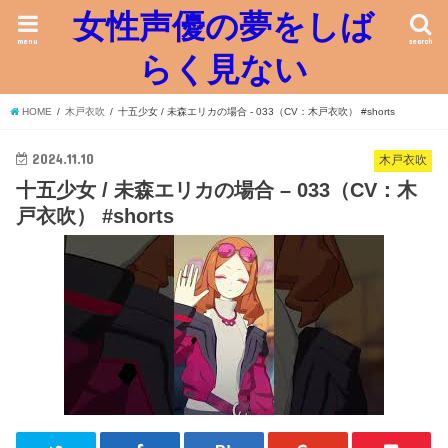
女性声優の夢をしば
menu
search
らく見ない
HOME
木戸衣吹
十五少女 / 未森エリカの場合 - 033（CV：木戸衣吹） #shorts
2024.11.10
木戸衣吹
十五少女 / 未森エリカの場合 – 033（CV：木
戸衣吹） #shorts