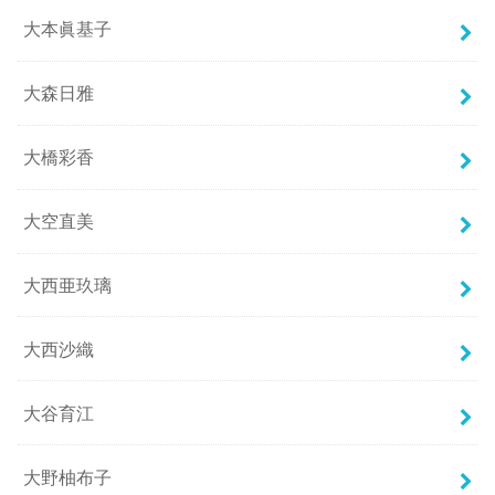
大本眞基子
大森日雅
大橋彩香
大空直美
大西亜玖璃
大西沙織
大谷育江
大野柚布子