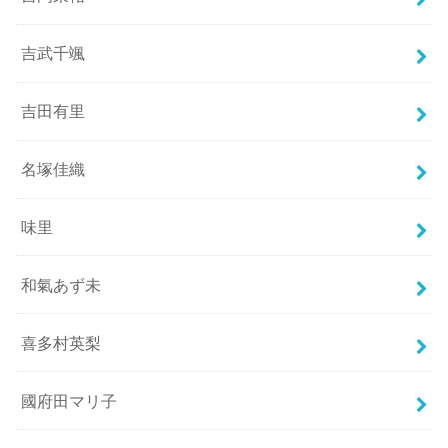
吉武千颯
吉田有里
名塚佳織
味里
和氣あず未
喜多村英梨
國府田マリ子