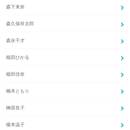
森下来奈
森久保祥太郎
森永千才
植田ひかる
植田佳奈
楠木ともり
榊原良子
榎本温子