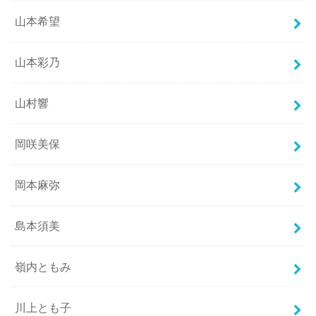
山本希望
山本彩乃
山村響
岡咲美保
岡本麻弥
島本須美
嶺内ともみ
川上とも子