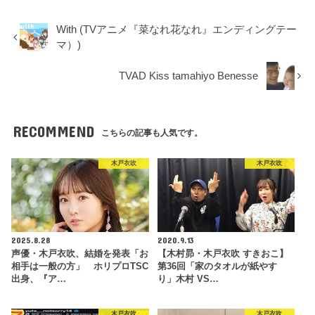
With (TVアニメ『菜なれ花なれ』エンディングテー
マ）)
TVAD Kiss tamahiyo Benesse
RECOMMEND
こちらの記事も人気です。
木戸衣吹
木戸衣吹
2025.8.28
2020.9.13
声優・木戸衣吹、結婚を発表「お
【木村昴・木戸衣吹 すきおこ】
相手は一般の方」 ホリプロTSC
第36回「家のタオルが紙やす
出身、『ア…
り」木村 VS…
木戸衣吹
木戸衣吹