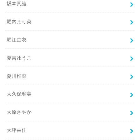
坂本真綾
堀内まり菜
堀江由衣
夏吉ゆうこ
夏川椎菜
大久保瑠美
大原さやか
大坪由佳