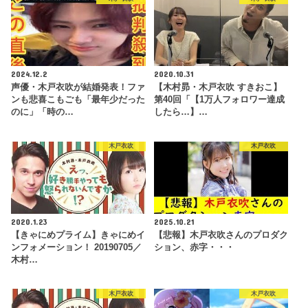
2024.12.2
2020.10.31
声優・木戸衣吹が結婚発表！ファ
【木村昴・木戸衣吹 すきおこ】
ンも悲喜こもごも「最年少だった
第40回「【1万人フォロワー達成
のに」「時の…
したら…】…
木戸衣吹
木戸衣吹
2020.1.23
2025.10.21
【きゃにめプライム】きゃにめイ
【悲報】木戸衣吹さんのプロダク
ンフォメーション！ 20190705／
ション、赤字・・・
木村…
木戸衣吹
木戸衣吹