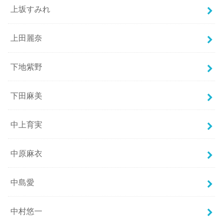
上坂すみれ
上田麗奈
下地紫野
下田麻美
中上育実
中原麻衣
中島愛
中村悠一