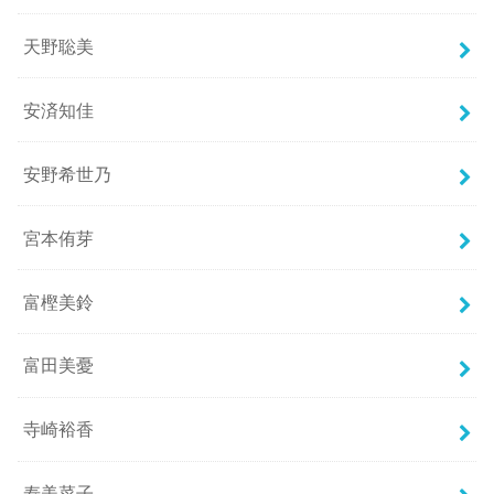
天野聡美
安済知佳
安野希世乃
宮本侑芽
富樫美鈴
富田美憂
寺崎裕香
寿美菜子