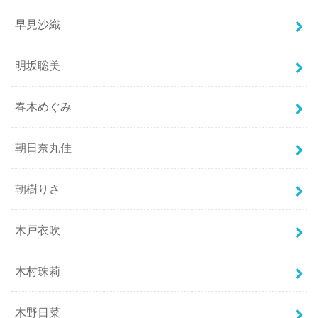
早見沙織
明坂聡美
春木めぐみ
朝日奈丸佳
朝樹りさ
木戸衣吹
木村珠莉
木野日菜