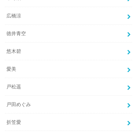
広橋涼
徳井青空
悠木碧
愛美
戸松遥
戸田めぐみ
折笠愛