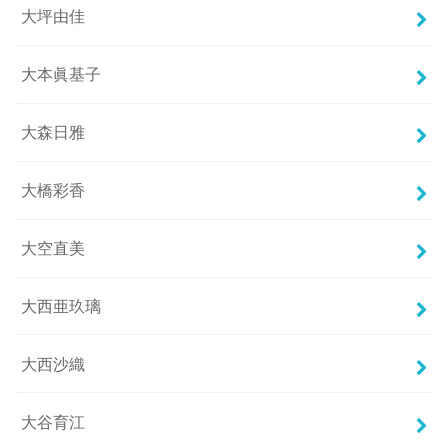
大坪由佳
大本眞基子
大森日雅
大橋彩香
大空直美
大西亜玖璃
大西沙織
大谷育江