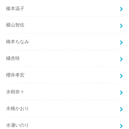
榎本温子
横山智佐
橋本ちなみ
橘杏咲
櫻井孝宏
水樹奈々
水橋かおり
水瀬いのり