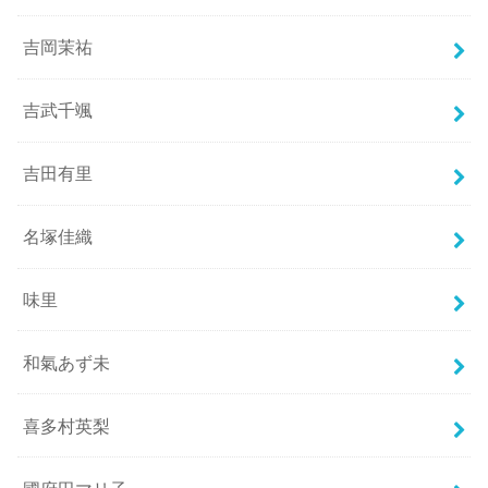
吉岡茉祐
吉武千颯
吉田有里
名塚佳織
味里
和氣あず未
喜多村英梨