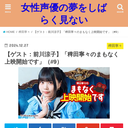
女性声優の夢をしば
menu
search
らく見ない
HOME
稗田寧々
【ゲスト：前川涼子】「稗田寧々のまもなく上映開始です」（#9）
2024.12.27
稗田寧々
【ゲスト：前川涼子】「稗田寧々のまもなく
上映開始です」（#9）