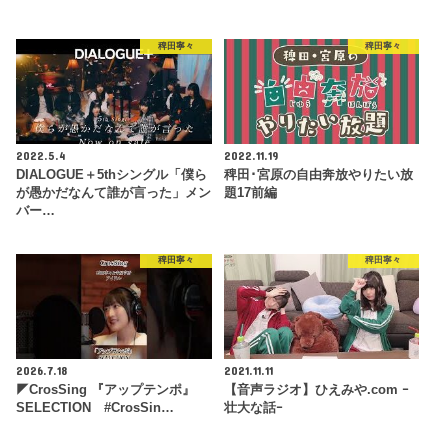
稗田寧々
稗田寧々
2022.5.4
2022.11.19
DIALOGUE＋5thシングル「僕ら
稗田･宮原の自由奔放やりたい放
が愚かだなんて誰が言った」メン
題17前編
バー…
稗田寧々
稗田寧々
2026.7.18
2021.11.11
◤CrosSing 『アップテンポ』
【音声ラジオ】ひえみや.com ｰ
SELECTION #CrosSin…
壮大な話ｰ