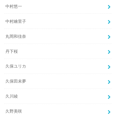
中村悠一
中村繪里子
丸岡和佳奈
丹下桜
久保ユリカ
久保田未夢
久川綾
久野美咲