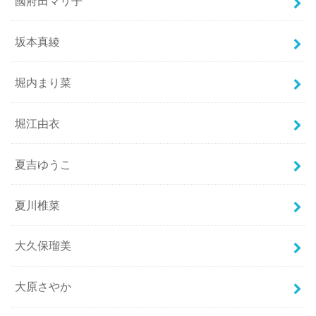
國府田マリ子
坂本真綾
堀内まり菜
堀江由衣
夏吉ゆうこ
夏川椎菜
大久保瑠美
大原さやか