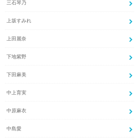
三石琴乃
上坂すみれ
上田麗奈
下地紫野
下田麻美
中上育実
中原麻衣
中島愛