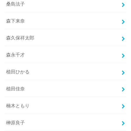
桑島法子
森下来奈
森久保祥太郎
森永千才
植田ひかる
植田佳奈
楠木ともり
榊原良子