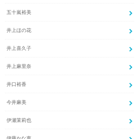
五十嵐裕美
井上ほの花
井上喜久子
井上麻里奈
井口裕香
今井麻美
伊瀬茉莉也
伊藤かな恵