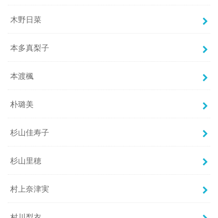
木野日菜
本多真梨子
本渡楓
朴璐美
杉山佳寿子
杉山里穂
村上奈津実
村川梨衣