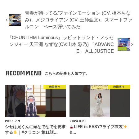
青春が待ってる/ファインモーション (CV. 橋本ちな
み)、メジロライアン (CV. 土師亜文)、スマートファ
ルコン ベース弾いてみた
『CHUNITHM Luminous』ラビットランド・メッセ
ンジャー 天王洲 なずな(CV:山本 彩乃) 「ADVANC
E」 ALL JUSTICE
RECOMMEND
こちらの記事も人気です。
稗田寧々
稗田寧々
2025.7.9
2024.8.20
シセは兄くんに頭なでなでを要求
LIFE is EASY?ライブ衣装
する
｜#クラコン 第11話…
&…