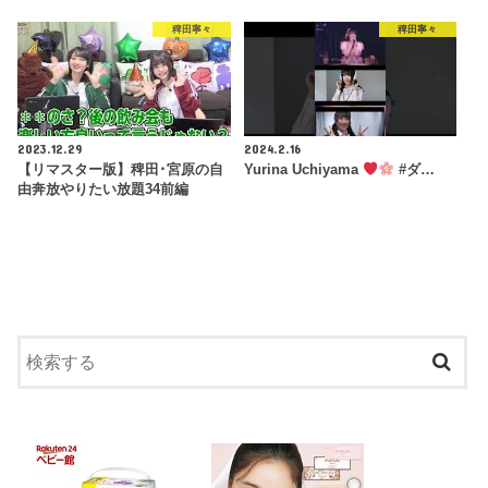
稗田寧々
稗田寧々
2023.12.29
2024.2.16
【リマスター版】稗田･宮原の自
Yurina Uchiyama
#ダ…
由奔放やりたい放題34前編