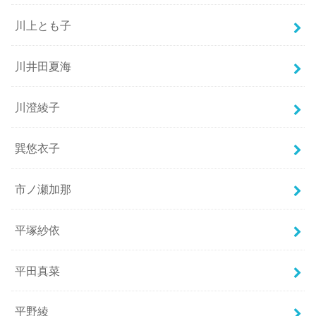
川上とも子
川井田夏海
川澄綾子
巽悠衣子
市ノ瀬加那
平塚紗依
平田真菜
平野綾