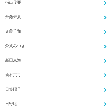
指出毬亜
斉藤朱夏
斎藤千和
斎賀みつき
新田恵海
新谷真弓
日笠陽子
日野聡