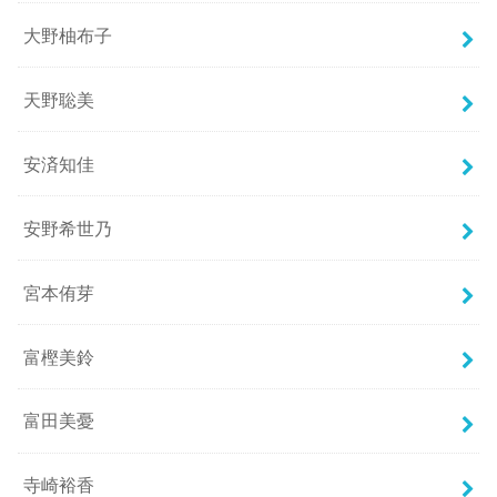
大野柚布子
天野聡美
安済知佳
安野希世乃
宮本侑芽
富樫美鈴
富田美憂
寺崎裕香