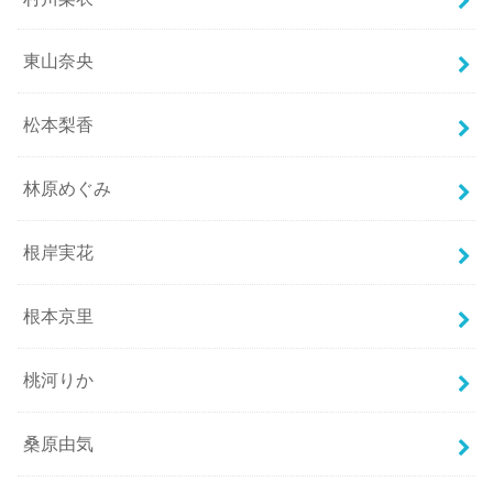
東山奈央
松本梨香
林原めぐみ
根岸実花
根本京里
桃河りか
桑原由気