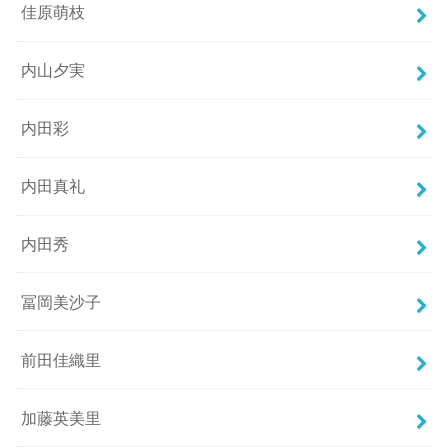
佳原萌枝
内山夕実
内田彩
内田真礼
内田秀
冨岡美沙子
前田佳織里
加藤英美里