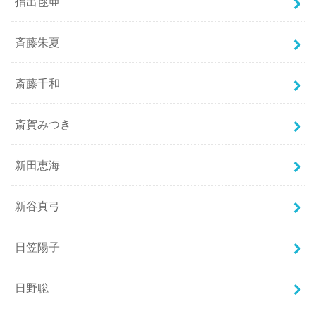
指出毬亜
斉藤朱夏
斎藤千和
斎賀みつき
新田恵海
新谷真弓
日笠陽子
日野聡