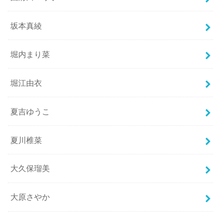
坂本真綾
堀内まり菜
堀江由衣
夏吉ゆうこ
夏川椎菜
大久保瑠美
大原さやか