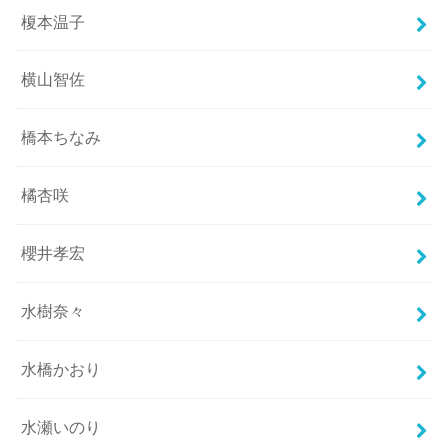
榎本温子
横山智佐
橋本ちなみ
橘杏咲
櫻井孝宏
水樹奈々
水橋かおり
水瀬いのり