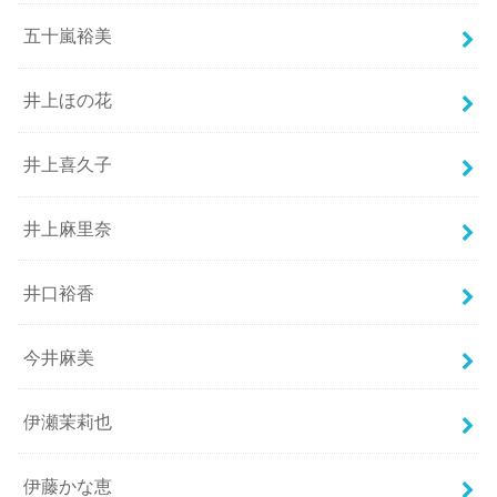
五十嵐裕美
井上ほの花
井上喜久子
井上麻里奈
井口裕香
今井麻美
伊瀬茉莉也
伊藤かな恵