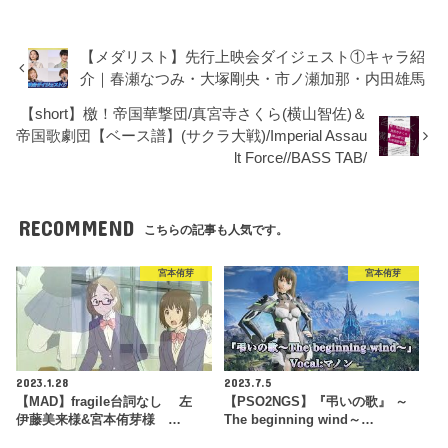
【メダリスト】先行上映会ダイジェスト①キャラ紹
介｜春瀬なつみ・大塚剛央・市ノ瀬加那・内田雄馬
【short】檄！帝国華撃団/真宮寺さくら(横山智佐)＆
帝国歌劇団【ベース譜】(サクラ大戦)/Imperial Assau
lt Force//BASS TAB/
RECOMMEND
こちらの記事も人気です。
宮本侑芽
宮本侑芽
2023.1.28
2023.7.5
【MAD】fragile台詞なし 左
【PSO2NGS】『弔いの歌』 ～
伊藤美来様&宮本侑芽様 …
The beginning wind～…