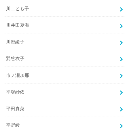
川上とも子
川井田夏海
川澄綾子
巽悠衣子
市ノ瀬加那
平塚紗依
平田真菜
平野綾