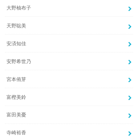
大野柚布子
天野聡美
安済知佳
安野希世乃
宮本侑芽
富樫美鈴
富田美憂
寺崎裕香