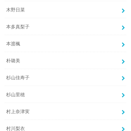
木野日菜
本多真梨子
本渡楓
朴璐美
杉山佳寿子
杉山里穂
村上奈津実
村川梨衣