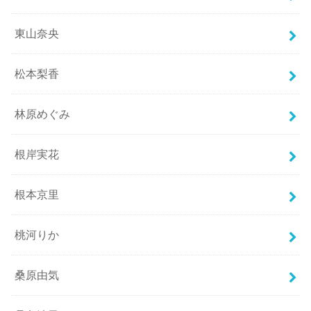
東山奈央
松本梨香
林原めぐみ
根岸実花
根本京里
桃河りか
桑原由気