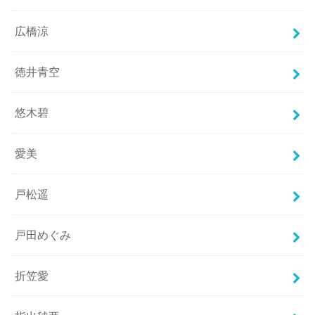
広橋涼
徳井青空
悠木碧
愛美
戸松遥
戸田めぐみ
折笠愛