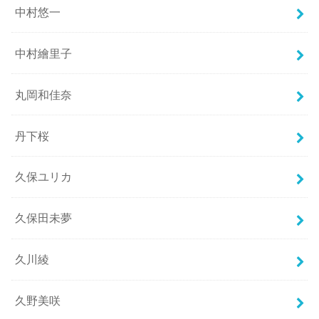
中村悠一
中村繪里子
丸岡和佳奈
丹下桜
久保ユリカ
久保田未夢
久川綾
久野美咲