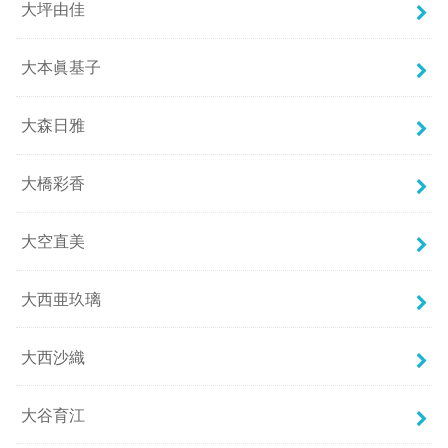
大坪由佳
大本眞基子
大森日雅
大橋彩香
大空直美
大西亜玖璃
大西沙織
大谷育江