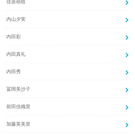
佳原萌枝
内山夕実
内田彩
内田真礼
内田秀
冨岡美沙子
前田佳織里
加藤英美里