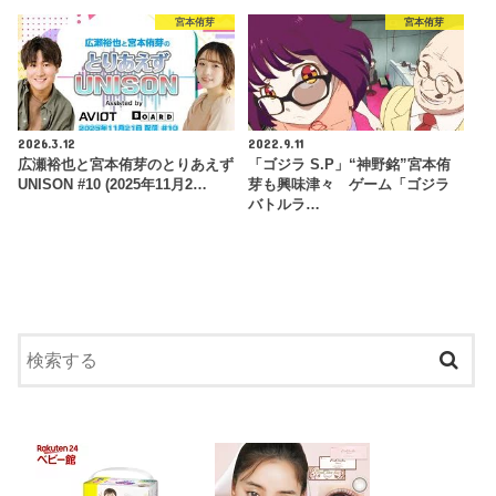
宮本侑芽
宮本侑芽
2026.3.12
2022.9.11
広瀬裕也と宮本侑芽のとりあえず
「ゴジラ S.P」“神野銘”宮本侑
UNISON #10 (2025年11月2…
芽も興味津々 ゲーム「ゴジラ
バトルラ…