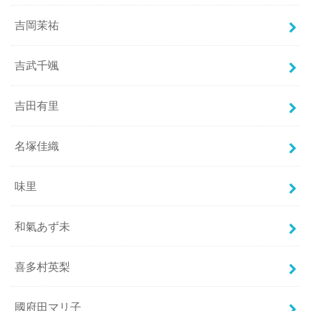
吉岡茉祐
吉武千颯
吉田有里
名塚佳織
味里
和氣あず未
喜多村英梨
國府田マリ子