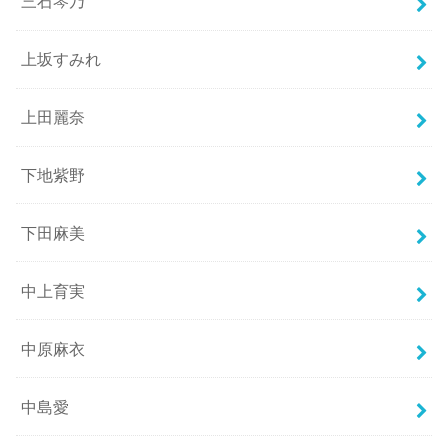
三石琴乃
上坂すみれ
上田麗奈
下地紫野
下田麻美
中上育実
中原麻衣
中島愛