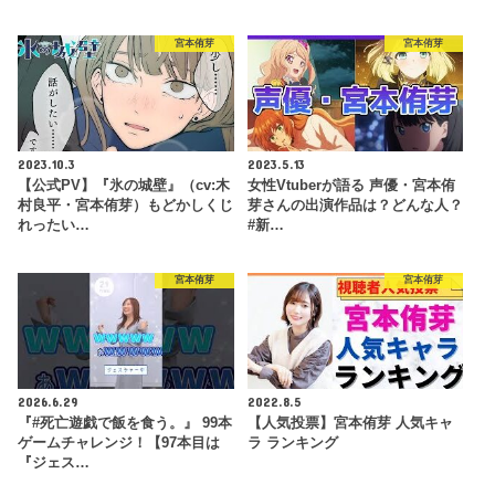
宮本侑芽
宮本侑芽
2023.10.3
2023.5.13
【公式PV】『氷の城壁』（cv:木
女性Vtuberが語る 声優・宮本侑
村良平・宮本侑芽）もどかしくじ
芽さんの出演作品は？どんな人？
れったい…
#新…
宮本侑芽
宮本侑芽
2026.6.29
2022.8.5
『#死亡遊戯で飯を食う。』 99本
【人気投票】宮本侑芽 人気キャ
ゲームチャレンジ！【97本目は
ラ ランキング
『ジェス…