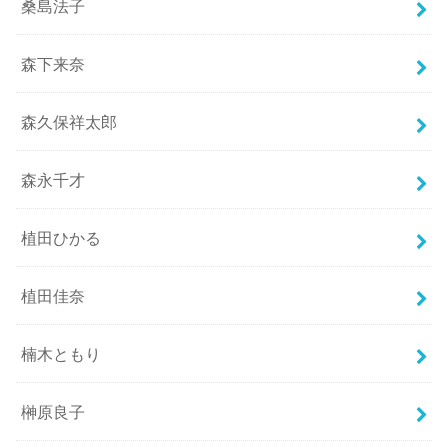
桑島法子
森下来奈
森久保祥太郎
森永千才
植田ひかる
植田佳奈
楠木ともり
榊原良子