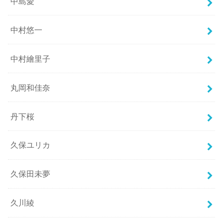
中島愛
中村悠一
中村繪里子
丸岡和佳奈
丹下桜
久保ユリカ
久保田未夢
久川綾