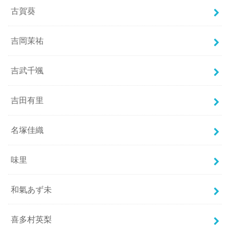
古賀葵
吉岡茉祐
吉武千颯
吉田有里
名塚佳織
味里
和氣あず未
喜多村英梨