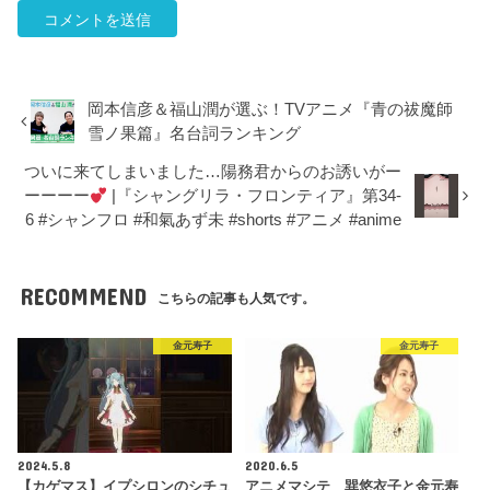
岡本信彦＆福山潤が選ぶ！TVアニメ『青の祓魔師
雪ノ果篇』名台詞ランキング
ついに来てしまいました…陽務君からのお誘いがー
ーーーー
|『シャングリラ・フロンティア』第34-
6 #シャンフロ #和氣あず未 #shorts #アニメ #anime
RECOMMEND
こちらの記事も人気です。
金元寿子
金元寿子
2024.5.8
2020.6.5
【カゲマス】イプシロンのシチュ
アニメマシテ 巽悠衣子と金元寿