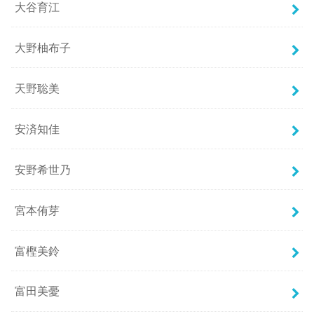
大谷育江
大野柚布子
天野聡美
安済知佳
安野希世乃
宮本侑芽
富樫美鈴
富田美憂