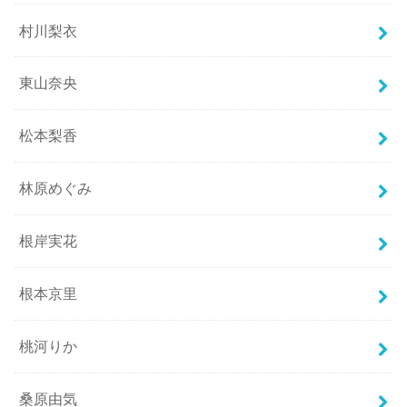
村川梨衣
東山奈央
松本梨香
林原めぐみ
根岸実花
根本京里
桃河りか
桑原由気