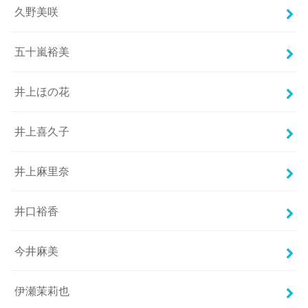
久野美咲
五十嵐裕美
井上ほの花
井上喜久子
井上麻里奈
井口裕香
今井麻美
伊瀬茉莉也