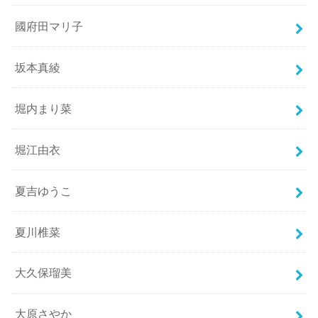
國府田マリ子
坂本真綾
堀内まり菜
堀江由衣
夏吉ゆうこ
夏川椎菜
大久保瑠美
大原さやか