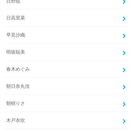
日野聡
日高里菜
早見沙織
明坂聡美
春木めぐみ
朝日奈丸佳
朝樹りさ
木戸衣吹