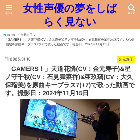
女性声優の夢をしば
menu
search
らく見ない
HOME
金元寿子
「GAMERS！」天道花憐(CV：金元寿子)&星ノ守千秋(CV：石見舞菜香)&亜玖璃(CV：大久保
瑠美)を原曲キープラス7(+7)で歌った動画です。撮影日：2024年11月15日
2025.01.10
金元寿子
「GAMERS！」天道花憐(CV：金元寿子)&星
ノ守千秋(CV：石見舞菜香)&亜玖璃(CV：大久
保瑠美)を原曲キープラス7(+7)で歌った動画で
す。撮影日：2024年11月15日