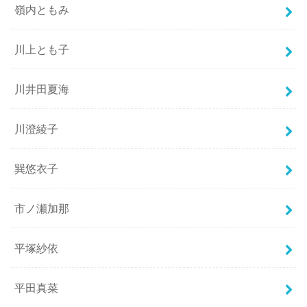
嶺内ともみ
川上とも子
川井田夏海
川澄綾子
巽悠衣子
市ノ瀬加那
平塚紗依
平田真菜