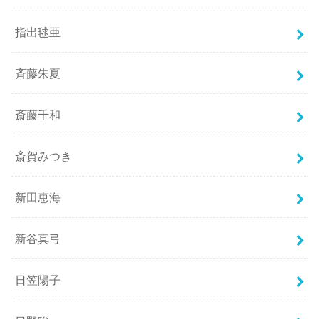
指出毬亜
斉藤朱夏
斎藤千和
斎賀みつき
新田恵海
新谷真弓
日笠陽子