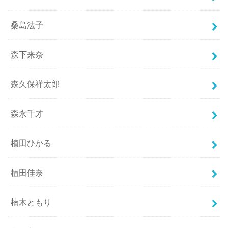
桑島法子
森下来奈
森久保祥太郎
森永千才
植田ひかる
植田佳奈
楠木ともり