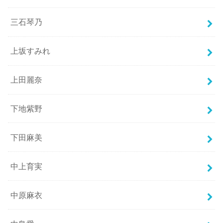
三石琴乃
上坂すみれ
上田麗奈
下地紫野
下田麻美
中上育実
中原麻衣