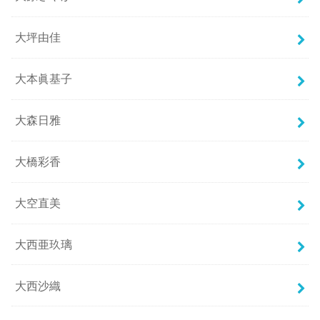
大坪由佳
大本眞基子
大森日雅
大橋彩香
大空直美
大西亜玖璃
大西沙織