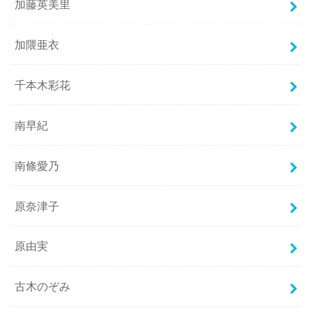
加藤英美里
加隈亜衣
千本木彩花
南早紀
南條愛乃
原奈津子
原由実
古木のぞみ