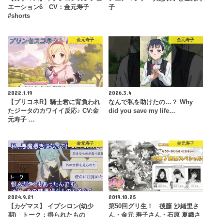
エーション6 CV：金元寿子
子
#shorts
金元寿子
金元寿子
2022.1.19
2026.3.4
【プリコネR】騎士君に背負われ
なんで私を助けたの…？ Why
たジータのカワイイ反応♪ CV:金
did you save my life…
元寿子 …
金元寿子
金元寿子
2024.9.21
2019.10.25
【カゲマス】 イプシロン(幼少
第50回グリ生！ 後藤 沙緒里さ
期) トーク：得られたもの
ん・金元 寿子さん・石原 夏織さ