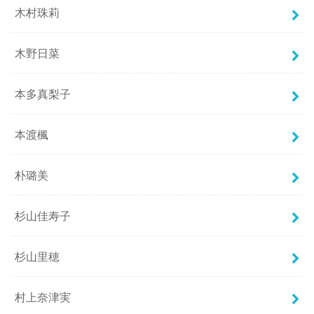
木村珠莉
木野日菜
本多真梨子
本渡楓
朴璐美
杉山佳寿子
杉山里穂
村上奈津実