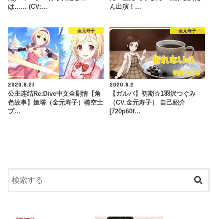
は…… (CV:…
ん出演！…
金元寿子
金元寿子
2020.8.23
2020.8.2
公主连结Re:Dive中文全剧情【角
【ガルパ】初期☆1羽沢つぐみ
色故事】姬塔（金元寿子）骑空士
（CV.金元寿子） 自己紹介
プ…
[720p60f…