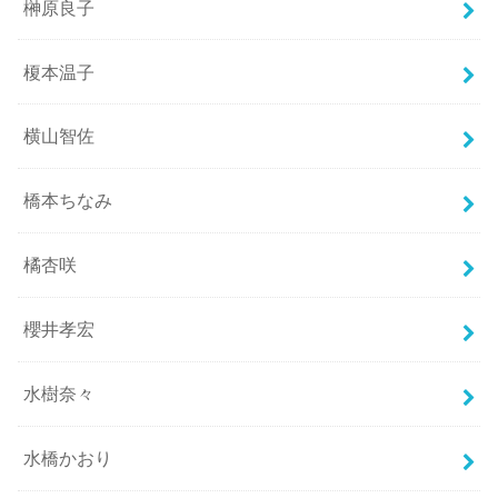
榊原良子
榎本温子
横山智佐
橋本ちなみ
橘杏咲
櫻井孝宏
水樹奈々
水橋かおり