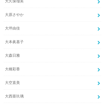
大久保瑠美
大原さやか
大坪由佳
大本眞基子
大森日雅
大橋彩香
大空直美
大西亜玖璃