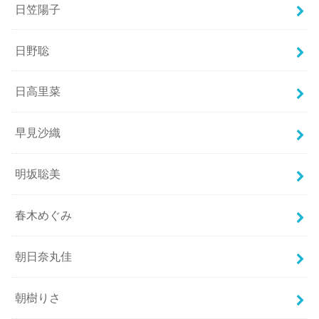
日笠陽子
日野聡
日高里菜
早見沙織
明坂聡美
春木めぐみ
朝日奈丸佳
朝樹りさ