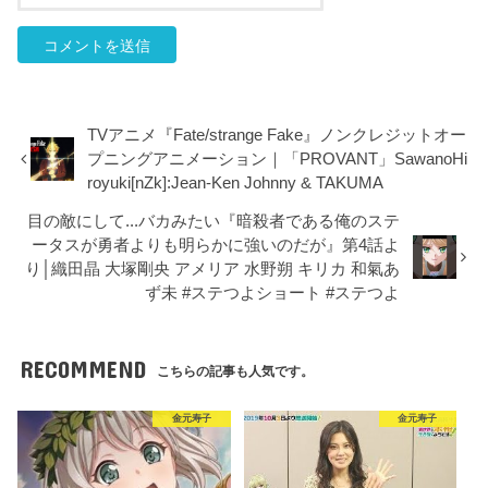
TVアニメ『Fate/strange Fake』ノンクレジットオー
プニングアニメーション｜「PROVANT」SawanoHi
royuki[nZk]:Jean-Ken Johnny & TAKUMA
目の敵にして...バカみたい『暗殺者である俺のステ
ータスが勇者よりも明らかに強いのだが』第4話よ
り│織田晶 大塚剛央 アメリア 水野朔 キリカ 和氣あ
ず未 #ステつよショート #ステつよ
RECOMMEND
こちらの記事も人気です。
金元寿子
金元寿子