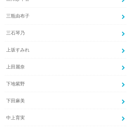
三瓶由布子
三石琴乃
上坂すみれ
上田麗奈
下地紫野
下田麻美
中上育実