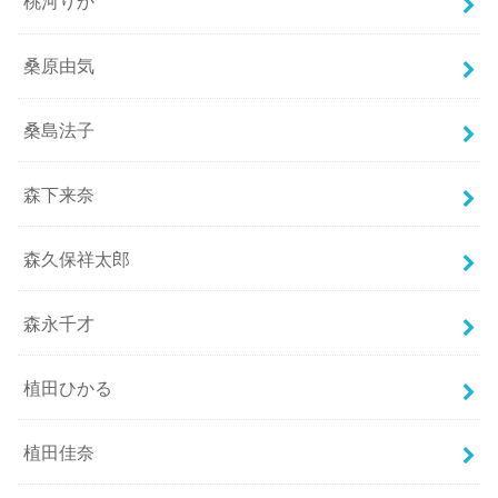
桃河りか
桑原由気
桑島法子
森下来奈
森久保祥太郎
森永千才
植田ひかる
植田佳奈