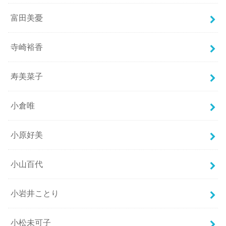
富田美憂
寺崎裕香
寿美菜子
小倉唯
小原好美
小山百代
小岩井ことり
小松未可子