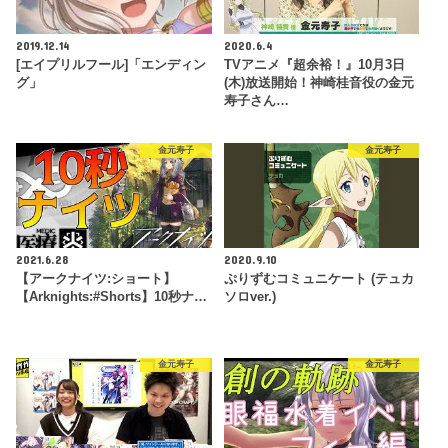
2019.12.14
2020.6.4
[エイプリルフール]「エンディン
TVアニメ『超余裕！』10月3日
グ」
(木)放送開始！神崎桂音役の金元
寿子さん…
金元寿子
金元寿子
2021.6.28
2020.9.10
【アークナイツ:ショート】
ぷりずむコミュニケート (テュカ
【Arknights:#Shorts】10秒ナ…
ソロver.)
金元寿子
金元寿子