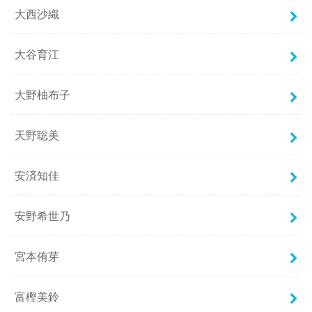
大西沙織
大谷育江
大野柚布子
天野聡美
安済知佳
安野希世乃
宮本侑芽
富樫美鈴