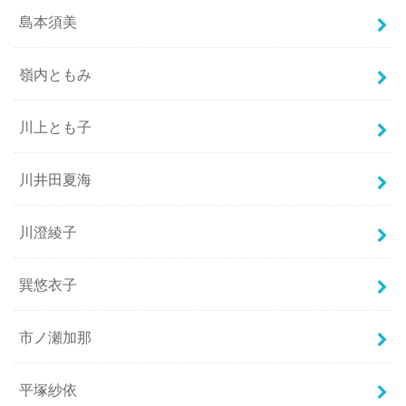
島本須美
嶺内ともみ
川上とも子
川井田夏海
川澄綾子
巽悠衣子
市ノ瀬加那
平塚紗依