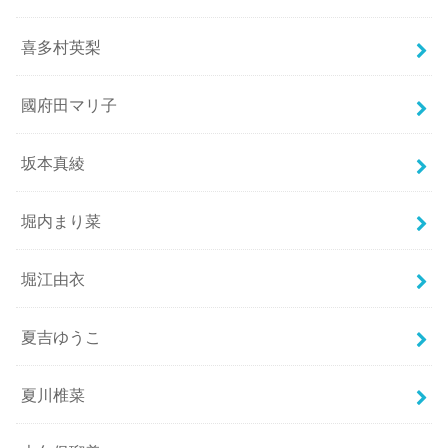
喜多村英梨
國府田マリ子
坂本真綾
堀内まり菜
堀江由衣
夏吉ゆうこ
夏川椎菜