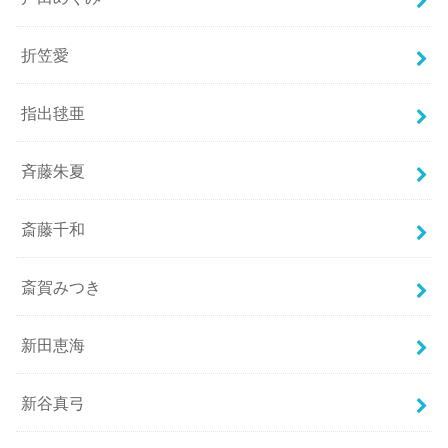
折笠愛
指出毬亜
斉藤朱夏
斎藤千和
斎賀みつき
新田恵海
新谷真弓