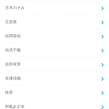
古木のぞみ
古賀葵
吉岡茉祐
吉武千颯
吉田有里
名塚佳織
味里
和氣あず未