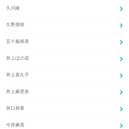
久川綾
久野美咲
五十嵐裕美
井上ほの花
井上喜久子
井上麻里奈
井口裕香
今井麻美