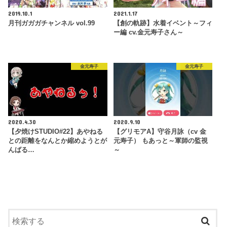
2019.10.1
2021.1.17
月刊ガガガチャンネル vol.99
【創の軌跡】水着イベント～フィ
ー編 cv.金元寿子さん～
金元寿子
金元寿子
2020.4.30
2020.9.10
【夕焼けSTUDIO#22】あやねる
【グリモアA】守谷月詠（cv 金
との距離をなんとか縮めようとが
元寿子） もあっと～軍師の監視
んばる…
～