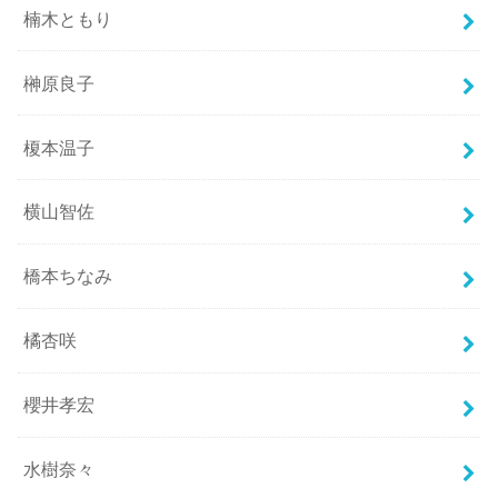
楠木ともり
榊原良子
榎本温子
横山智佐
橋本ちなみ
橘杏咲
櫻井孝宏
水樹奈々