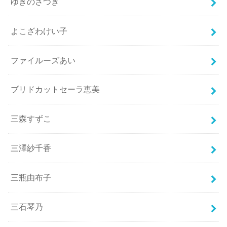
ゆきのさつき
よこざわけい子
ファイルーズあい
ブリドカットセーラ恵美
三森すずこ
三澤紗千香
三瓶由布子
三石琴乃