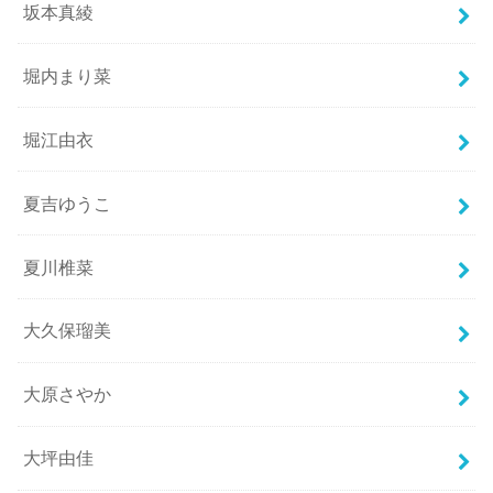
坂本真綾
堀内まり菜
堀江由衣
夏吉ゆうこ
夏川椎菜
大久保瑠美
大原さやか
大坪由佳