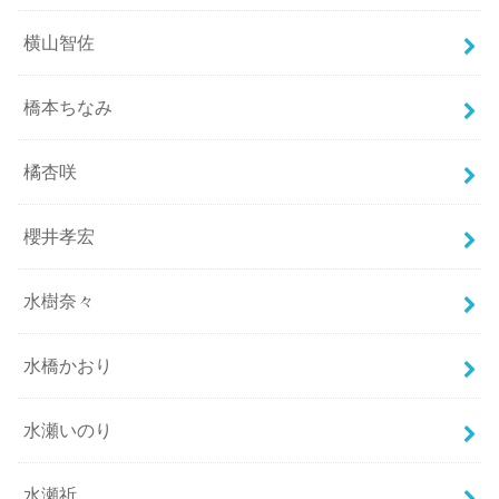
横山智佐
橋本ちなみ
橘杏咲
櫻井孝宏
水樹奈々
水橋かおり
水瀬いのり
水瀬祈