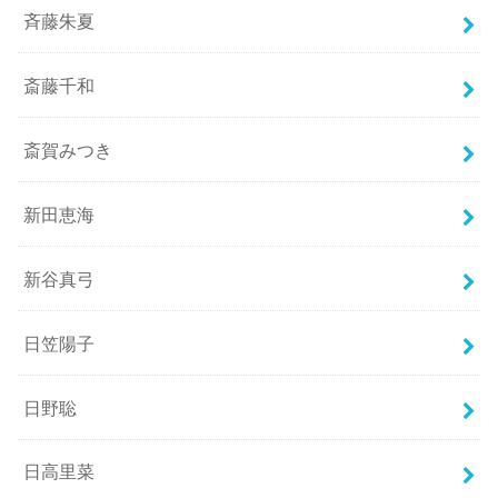
斉藤朱夏
斎藤千和
斎賀みつき
新田恵海
新谷真弓
日笠陽子
日野聡
日高里菜