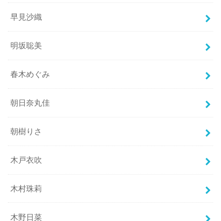
早見沙織
明坂聡美
春木めぐみ
朝日奈丸佳
朝樹りさ
木戸衣吹
木村珠莉
木野日菜