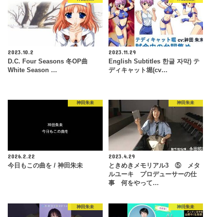
2023.10.2
2023.11.29
D.C. Four Seasons 冬OP曲
English Subtitles 한글 자막) テ
White Season …
ディキャット堀(cv…
神田朱未
神田朱未
2026.2.22
2023.4.29
今日もこの曲を / 神田朱未
ときめきメモリアル3 ⑤ メタ
ルユーキ プロデューサーの仕
事 何をやって…
神田朱未
神田朱未