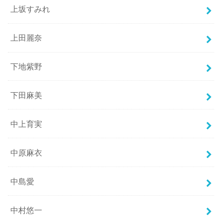
上坂すみれ
上田麗奈
下地紫野
下田麻美
中上育実
中原麻衣
中島愛
中村悠一