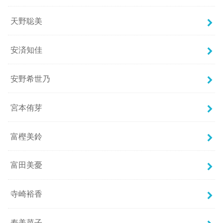
天野聡美
安済知佳
安野希世乃
宮本侑芽
富樫美鈴
富田美憂
寺崎裕香
寿美菜子