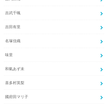
吉武千颯
吉田有里
名塚佳織
味里
和氣あず未
喜多村英梨
國府田マリ子