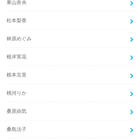
東山奈央
松本梨香
林原めぐみ
根岸実花
根本京里
桃河りか
桑原由気
桑島法子