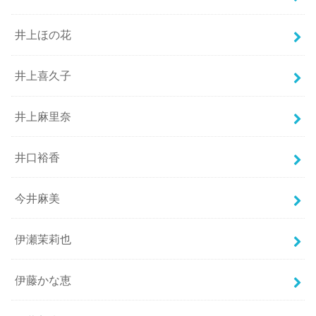
井上ほの花
井上喜久子
井上麻里奈
井口裕香
今井麻美
伊瀬茉莉也
伊藤かな恵