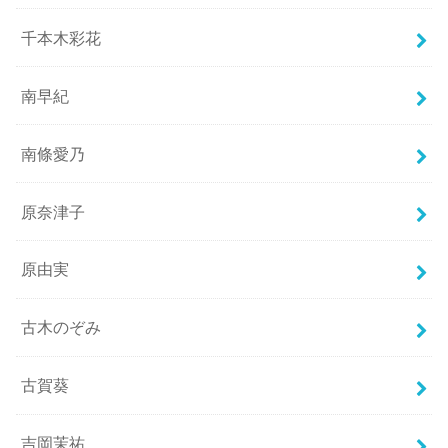
千本木彩花
南早紀
南條愛乃
原奈津子
原由実
古木のぞみ
古賀葵
吉岡茉祐