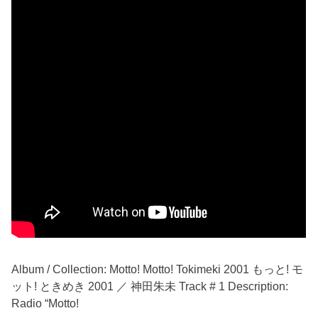
Album / Collection: Motto! Motto! Tokimeki 2001 もっと! モ
ット! ときめき 2001 ／ 神田朱未 Track # 1 Description:
Radio “Motto!