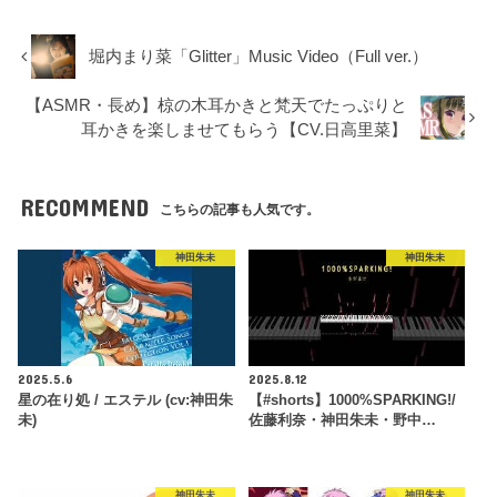
堀内まり菜「Glitter」Music Video（Full ver.）
【ASMR・長め】椋の木耳かきと梵天でたっぷりと
耳かきを楽しませてもらう【CV.日高里菜】
RECOMMEND
こちらの記事も人気です。
神田朱未
神田朱未
2025.5.6
2025.8.12
星の在り処 / エステル (cv:神田朱
【#shorts】1000%SPARKING!/
未)
佐藤利奈・神田朱未・野中…
神田朱未
神田朱未