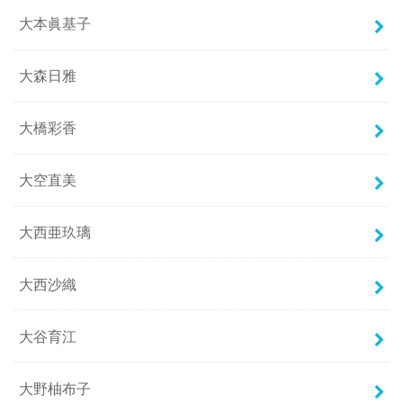
大本眞基子
大森日雅
大橋彩香
大空直美
大西亜玖璃
大西沙織
大谷育江
大野柚布子