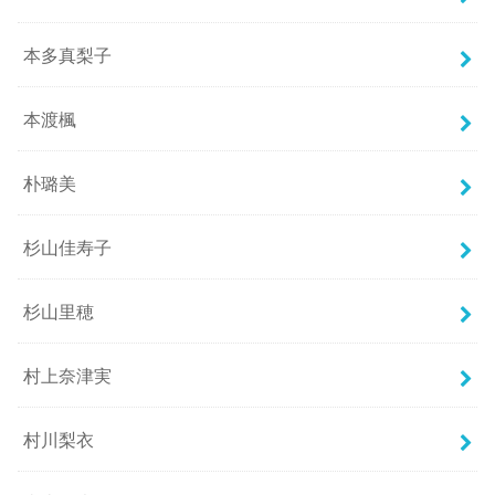
本多真梨子
本渡楓
朴璐美
杉山佳寿子
杉山里穂
村上奈津実
村川梨衣