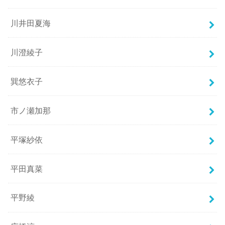
川井田夏海
川澄綾子
巽悠衣子
市ノ瀬加那
平塚紗依
平田真菜
平野綾