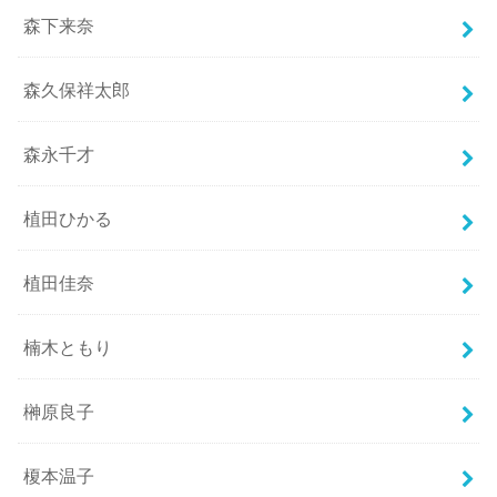
森下来奈
森久保祥太郎
森永千才
植田ひかる
植田佳奈
楠木ともり
榊原良子
榎本温子