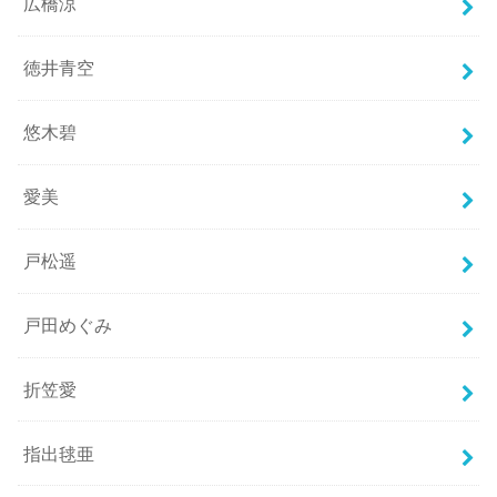
広橋涼
徳井青空
悠木碧
愛美
戸松遥
戸田めぐみ
折笠愛
指出毬亜