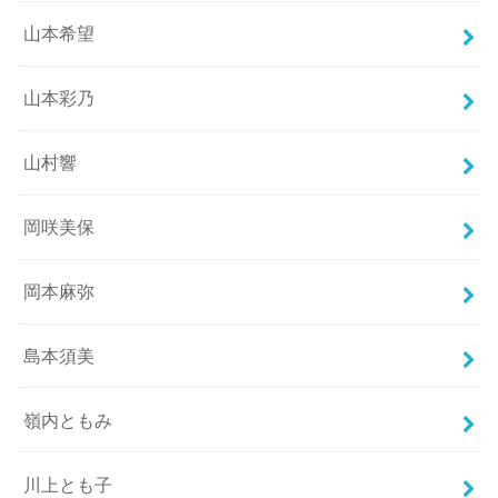
山本希望
山本彩乃
山村響
岡咲美保
岡本麻弥
島本須美
嶺内ともみ
川上とも子