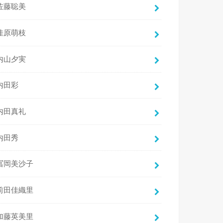
佐藤聡美
佳原萌枝
内山夕実
内田彩
内田真礼
内田秀
冨岡美沙子
前田佳織里
加藤英美里