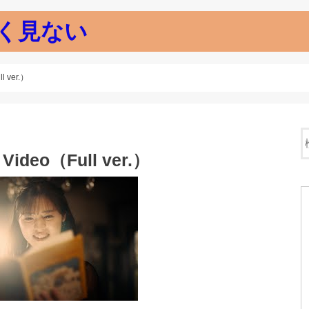
く見ない
 ver.）
ideo（Full ver.）