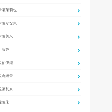
伊瀬茉莉也
伊藤かな恵
伊藤美来
伊藤静
佐伯伊織
佐倉綾音
佐藤利奈
佐藤朱