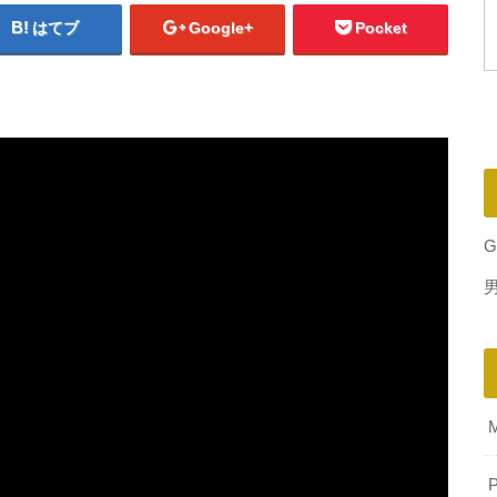
はてブ
Google+
Pocket
G
P