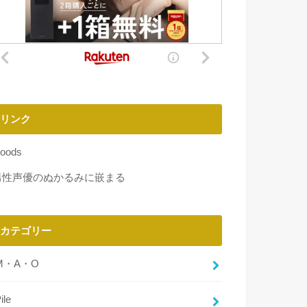
リンク
oods
男性声優のぬかるみに嵌まる
カテゴリー
M・A・O
ile