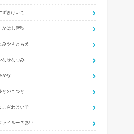
すずきけいこ
たかはし智秋
たみやすともえ
やなせなつみ
ゆかな
ゆきのさつき
よこざわけい子
ファイルーズあい