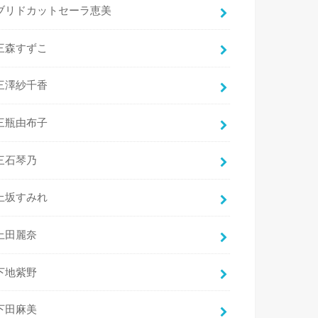
ブリドカットセーラ恵美
三森すずこ
三澤紗千香
三瓶由布子
三石琴乃
上坂すみれ
上田麗奈
下地紫野
下田麻美