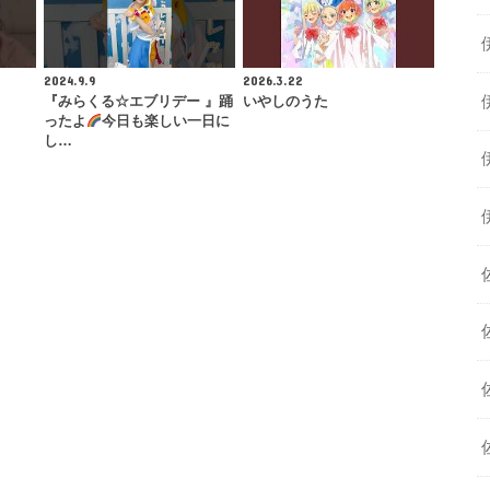
2024.9.9
2026.3.22
『みらくる☆エブリデー 』踊
いやしのうた
ったよ
今日も楽しい一日に
し…