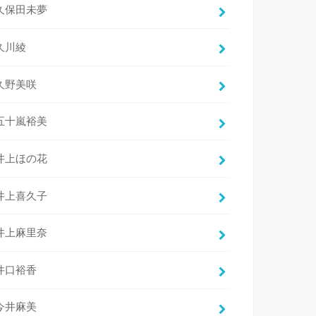
久保田未夢
久川綾
久野美咲
五十嵐裕美
井上ほの花
井上喜久子
井上麻里奈
井口裕香
今井麻美