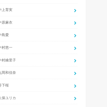
中上育実
中原麻衣
中島愛
中村悠一
中村繪里子
丸岡和佳奈
丹下桜
久保ユリカ