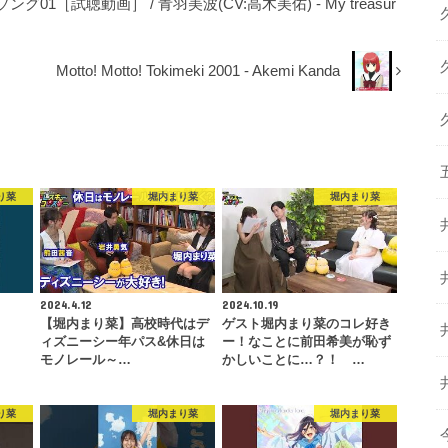
［試聴動画］ / 青羽美波(CV:高木美佑) - My treasur
Motto! Motto! Tokimeki 2001 - Akemi Kanda
り菜
堀内まり菜
堀内まり菜
2024.4.12
2024.10.19
【堀内まり菜】高校時代はデ
ゲスト堀内まり菜のコレ好き
ィズニーシー年パス&休日は
ー！なことに前田希美が恥ず
モノレール～…
かしいことに…？！ …
り菜
堀内まり菜
堀内まり菜