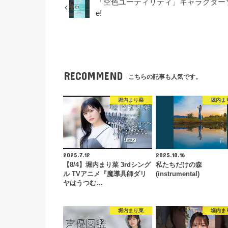
「空色ユーティリティ」キャラクターソング01
e!
RECOMMEND
こちらの記事も人気です。
堀内まり菜
堀内ま
2025.7.12
2025.10.16
【8/4】堀内まり菜 3rdシング
私たちだけの森
ル TVアニメ『魔導具師ダリ
(instrumental)
ヤはうつむ…
堀内まり菜
堀内ま