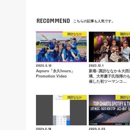
RECOMMEND
こちらの記事も人気です。
諏訪ななか
諏訪な
2025.5.12
2023.12.1
Aqours「永久hours」
新着- 諏訪ななか＆大西
Promotion Video
璃、大嵜慶子氏指揮の
催した初ツーマンコ…
諏訪ななか
諏訪な
2024.2.18
2025.2.25