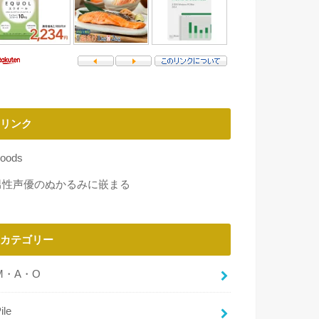
リンク
oods
男性声優のぬかるみに嵌まる
カテゴリー
M・A・O
ile