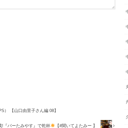
） 【山口由里子さん編 08】
成!『バーたみやす』で乾杯
【#聞いてよたみー 】