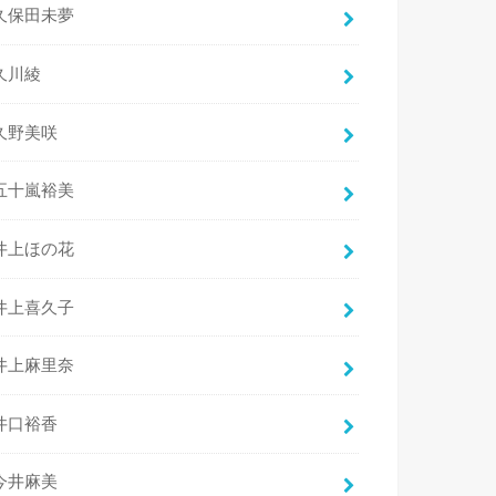
久保田未夢
久川綾
久野美咲
五十嵐裕美
井上ほの花
井上喜久子
井上麻里奈
井口裕香
今井麻美