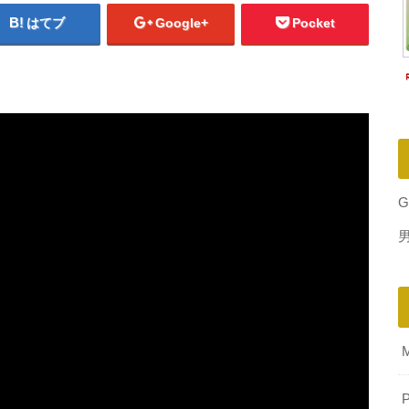
はてブ
Google+
Pocket
G
P