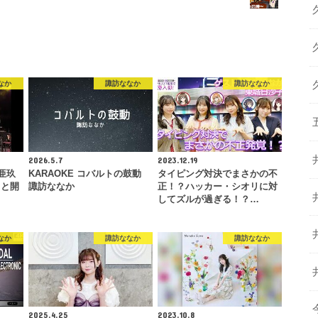
なか
諏訪ななか
諏訪ななか
2026.5.7
2023.12.19
亜玖
KARAOKE コバルトの鼓動
タイピング対決でまさかの不
もと開
諏訪ななか
正！？ハッカー・シオリに対
してズルが過ぎる！？…
なか
諏訪ななか
諏訪ななか
2025.4.25
2023.10.8