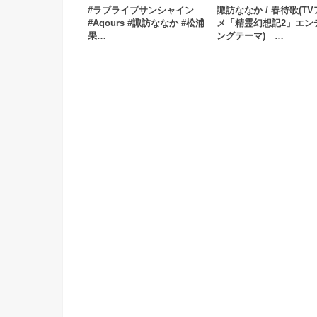
#ラブライブサンシャイン
諏訪ななか / 春待歌(T
#Aqours #諏訪ななか #松浦
メ「精霊幻想記2」エン
果…
ングテーマ) …