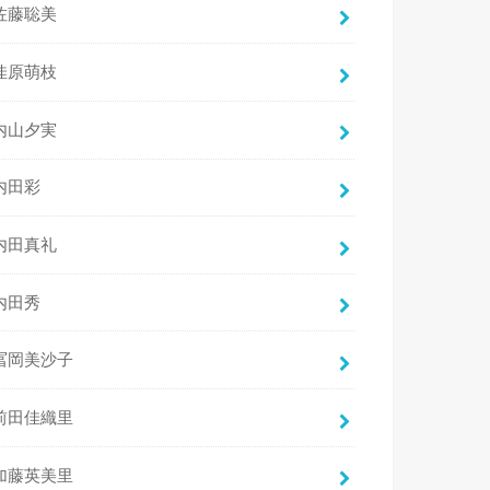
佐藤聡美
佳原萌枝
内山夕実
内田彩
内田真礼
内田秀
冨岡美沙子
前田佳織里
加藤英美里