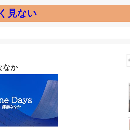
く見ない
訪ななか