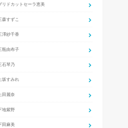
ブリドカットセーラ恵美
三森すずこ
三澤紗千香
三瓶由布子
三石琴乃
上坂すみれ
上田麗奈
下地紫野
下田麻美