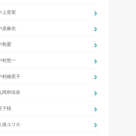
中上育実
中原麻衣
中島愛
中村悠一
中村繪里子
丸岡和佳奈
丹下桜
久保ユリカ