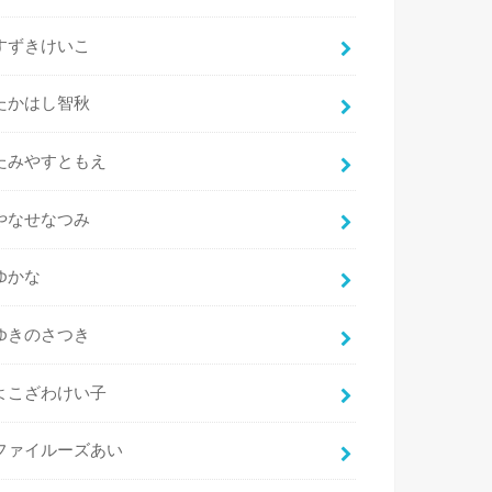
すずきけいこ
たかはし智秋
たみやすともえ
やなせなつみ
ゆかな
ゆきのさつき
よこざわけい子
ファイルーズあい