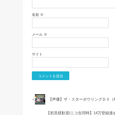
名前
※
メール
※
サイト
【声優】ザ・スターボウリングＤＸ（PS
【初見様歓迎/ニコ生同時】14万登録達