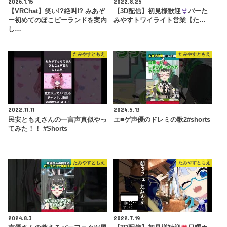
2026.1.15
2022.8.25
【VRChat】笑い!?絶叫!? みあぞ
【3D配信】初見様歓迎
バーた
ー初めてのぽこピーランドを案内
みやすトワイライト営業【た…
し…
たみやすともえ
たみやすともえ
2022.11.11
2024.5.13
民安ともえさんの一言声真似やっ
エ■ゲ声優のドレミの歌2#shorts
てみた！！ #Shorts
たみやすともえ
たみやすともえ
2024.8.3
2022.7.19