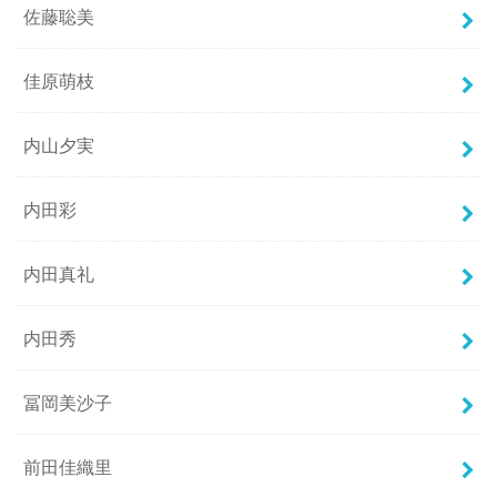
佐藤聡美
佳原萌枝
内山夕実
内田彩
内田真礼
内田秀
冨岡美沙子
前田佳織里