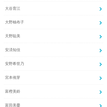
大谷育江
大野柚布子
天野聡美
安済知佳
安野希世乃
宮本侑芽
富樫美鈴
富田美憂