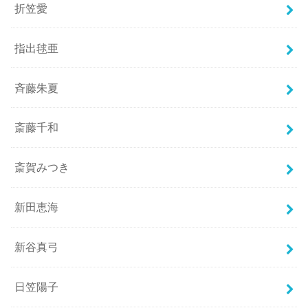
折笠愛
指出毬亜
斉藤朱夏
斎藤千和
斎賀みつき
新田恵海
新谷真弓
日笠陽子