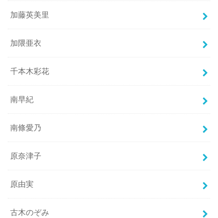
加藤英美里
加隈亜衣
千本木彩花
南早紀
南條愛乃
原奈津子
原由実
古木のぞみ