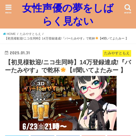
女性声優の夢をしば
menu
search
らく見ない
HOME
たみやすともえ
【初見様歓迎/ニコ生同時】14万登録達成!『バーたみやす』で乾杯
【#聞いてよたみー 】
2025.01.31
たみやすともえ
【初見様歓迎/ニコ生同時】14万登録達成!『バ
ーたみやす』で乾杯
【#聞いてよたみー 】