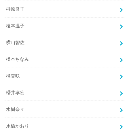
榊原良子
榎本温子
横山智佐
橋本ちなみ
橘杏咲
櫻井孝宏
水樹奈々
水橋かおり