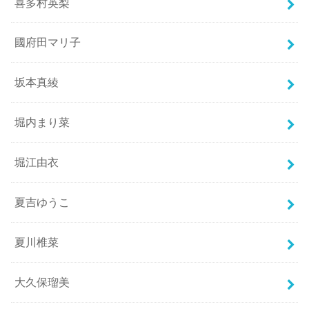
喜多村英梨
國府田マリ子
坂本真綾
堀内まり菜
堀江由衣
夏吉ゆうこ
夏川椎菜
大久保瑠美