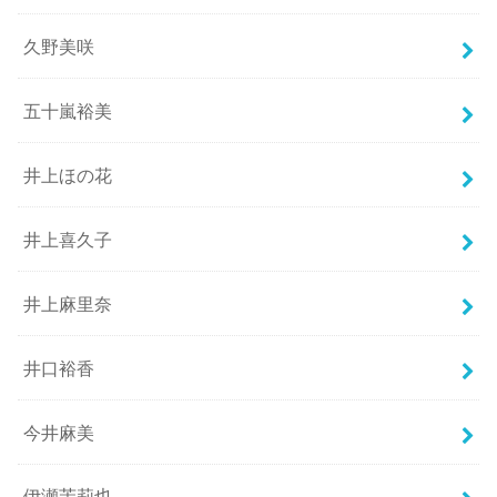
久野美咲
五十嵐裕美
井上ほの花
井上喜久子
井上麻里奈
井口裕香
今井麻美
伊瀬茉莉也