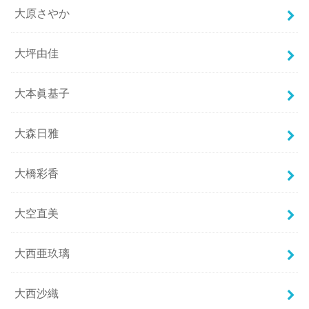
大原さやか
大坪由佳
大本眞基子
大森日雅
大橋彩香
大空直美
大西亜玖璃
大西沙織