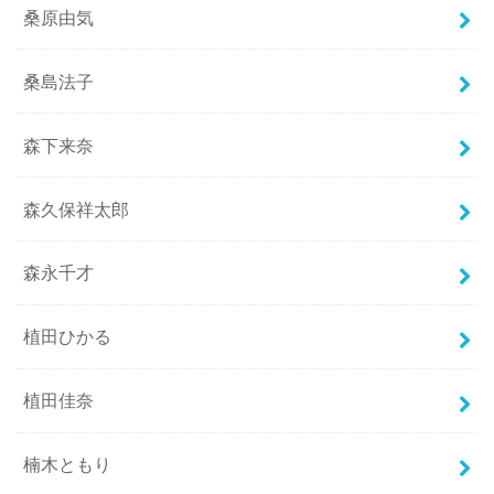
桑原由気
桑島法子
森下来奈
森久保祥太郎
森永千才
植田ひかる
植田佳奈
楠木ともり