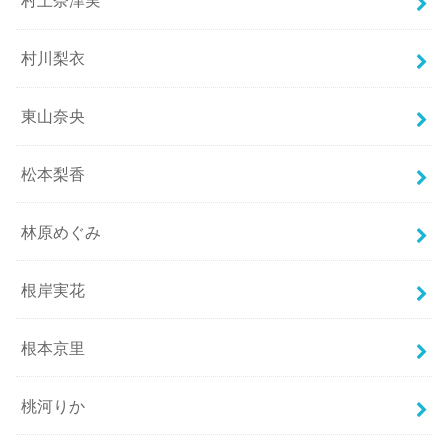
村上奈津実
村川梨衣
東山奈央
松本梨香
林原めぐみ
根岸実花
根本京里
桃河りか