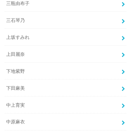
三瓶由布子
三石琴乃
上坂すみれ
上田麗奈
下地紫野
下田麻美
中上育実
中原麻衣