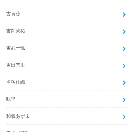
古賀葵
吉岡茉祐
吉武千颯
吉田有里
名塚佳織
味里
和氣あず未