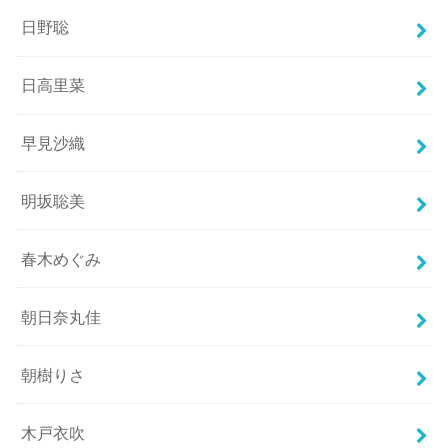
日野聡
日高里菜
早見沙織
明坂聡美
春木めぐみ
朝日奈丸佳
朝樹りさ
木戸衣吹