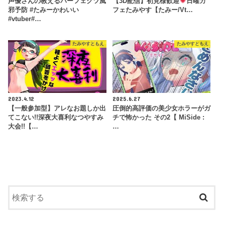
声優さんの教えるパーフェクツ風
【3D配信】初見様歓迎
日曜カ
邪予防 #たみーかわいい
フェたみやす【たみー/Vt…
#vtuber#…
たみやすともえ
たみやすともえ
2023.4.12
2025.6.27
【一般参加型】アレなお題しか出
圧倒的高評価の美少女ホラーがガ
てこない!!深夜大喜利なつやすみ
チで怖かった その2【 MiSide :
大会!!【…
…