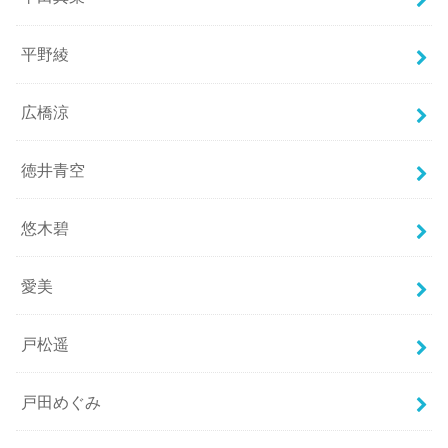
平野綾
広橋涼
徳井青空
悠木碧
愛美
戸松遥
戸田めぐみ