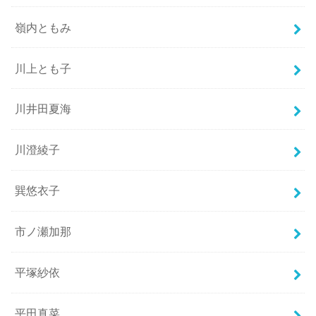
嶺内ともみ
川上とも子
川井田夏海
川澄綾子
巽悠衣子
市ノ瀬加那
平塚紗依
平田真菜