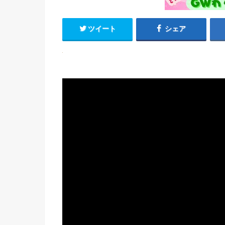
ツイート
シェア