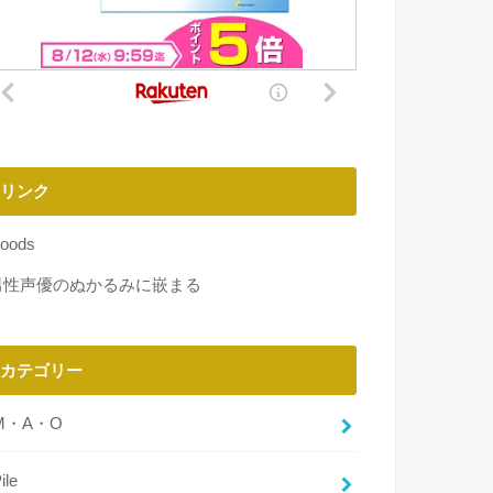
リンク
oods
男性声優のぬかるみに嵌まる
カテゴリー
M・A・O
ile