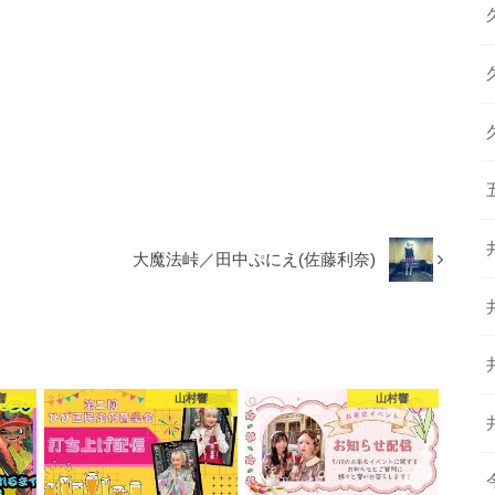
大魔法峠／田中ぷにえ(佐藤利奈)
響
山村響
山村響