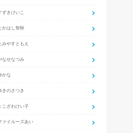
すずきけいこ
たかはし智秋
たみやすともえ
やなせなつみ
ゆかな
ゆきのさつき
よこざわけい子
ファイルーズあい