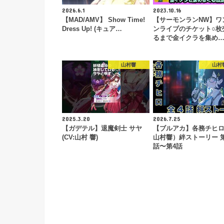
2026.6.1
2023.10.16
【MAD/AMV】 Show Time!
【サーモンランNW】ワ
Dress Up! (キュア…
ンライブのチケット○枚
るまで金イクラを集め
山村響
山村
2025.3.20
2026.7.25
【ガデテル】退魔剣士 サヤ
【ブルアカ】各務チヒロ（
(CV:山村 響)
山村響）絆ストーリー 
話〜第4話