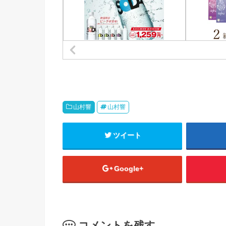
山村響
山村響
ツイート
Google+
コメントを残す