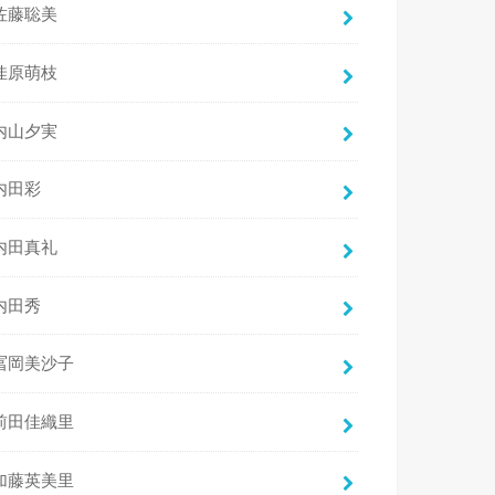
佐藤聡美
佳原萌枝
内山夕実
内田彩
内田真礼
内田秀
冨岡美沙子
前田佳織里
加藤英美里