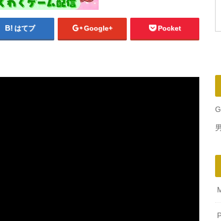
はてブ
Google+
Pocket
G
P