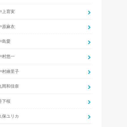
中上育実
中原麻衣
中島愛
中村悠一
中村繪里子
丸岡和佳奈
丹下桜
久保ユリカ