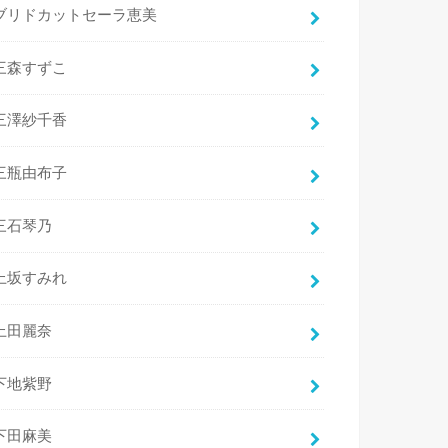
ブリドカットセーラ恵美
三森すずこ
三澤紗千香
三瓶由布子
三石琴乃
上坂すみれ
上田麗奈
下地紫野
下田麻美