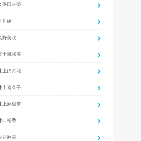
久保田未夢
久川綾
久野美咲
五十嵐裕美
井上ほの花
井上喜久子
井上麻里奈
井口裕香
今井麻美