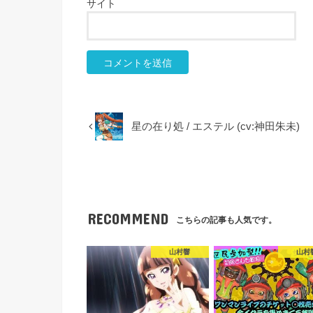
サイト
星の在り処 / エステル (cv:神田朱未)
RECOMMEND
こちらの記事も人気です。
山村響
山村