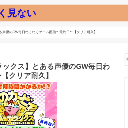
く見ない
る声優のGW毎日わくわくゲーム配信〜最終日〜【クリア耐久】
ラックス】とある声優のGW毎日わ
〜【クリア耐久】