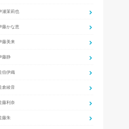
伊瀬茉莉也
伊藤かな恵
伊藤美来
伊藤静
佐伯伊織
佐倉綾音
佐藤利奈
佐藤朱