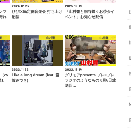
2024.12.23
2025.12.19
ンマ
ひび区民定例音楽会 打ち上げ
「山村響と桐谷蝶々お茶会イ
売れ
配信
ベント」お知らせ配信
…
響
山村響
山村響
2022.11.22
2022.12.19
cv.
Like a long dream (feat. 斎
グリモアpresents ブレ×ブレ
第1
賀みつき)
ラジオのようなもの 8月6日放
送回…