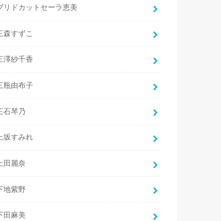
ブリドカットセーラ恵美
三森すずこ
三澤紗千香
三瓶由布子
三石琴乃
上坂すみれ
上田麗奈
下地紫野
下田麻美