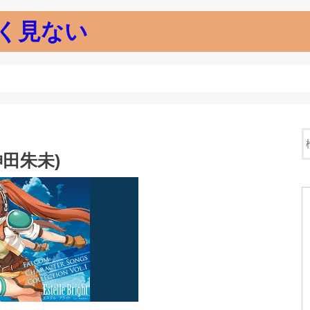
く見ない
神田朱未)