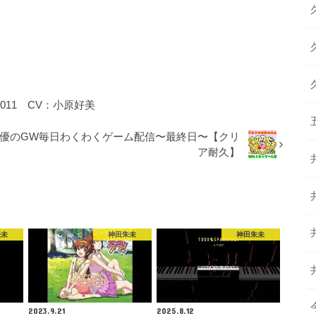
011 CV：小原好美
優のGW毎日わくわくゲーム配信〜最終日〜【クリ
ア耐久】
朱未
神田朱未
神田朱未
2023.9.21
2025.8.12