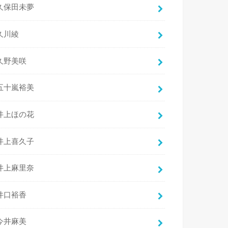
久保田未夢
久川綾
久野美咲
五十嵐裕美
井上ほの花
井上喜久子
井上麻里奈
井口裕香
今井麻美