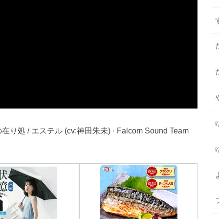
n 星の在り処 / エステル (cv:神田朱未) · Falcom Sound Team