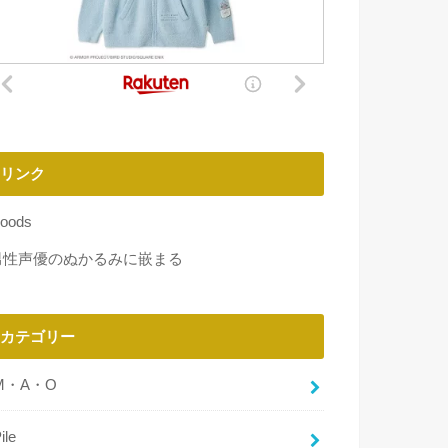
リンク
oods
男性声優のぬかるみに嵌まる
カテゴリー
M・A・O
ile