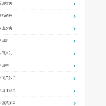
佐藤聡美
佳原萌枝
内山夕実
内田彩
内田真礼
内田秀
冨岡美沙子
前田佳織里
加藤英美里