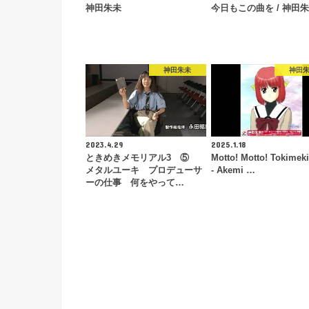
神田朱未
今日もこの曲を / 神田
神田朱未
神田
2023.4.29
2025.1.18
ときめきメモリアル3 ⑤
Motto! Motto! Tokimeki
メタルユーキ プロデューサ
- Akemi …
ーの仕事 何をやって…