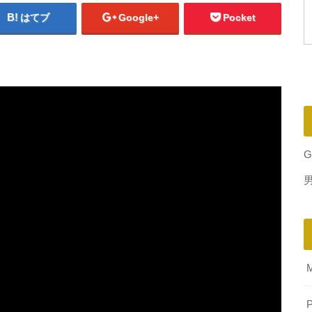
はてブ
Google+
Pocket
G
P