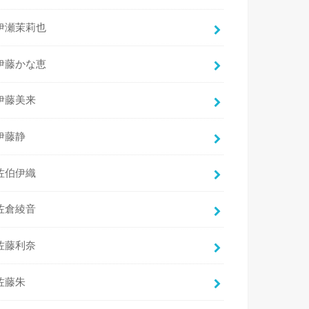
伊瀬茉莉也
伊藤かな恵
伊藤美来
伊藤静
佐伯伊織
佐倉綾音
佐藤利奈
佐藤朱