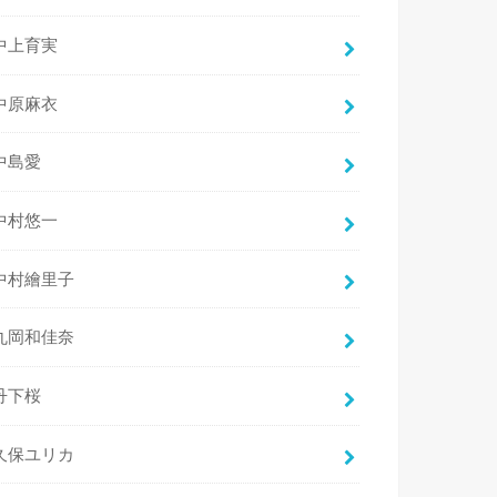
中上育実
中原麻衣
中島愛
中村悠一
中村繪里子
丸岡和佳奈
丹下桜
久保ユリカ