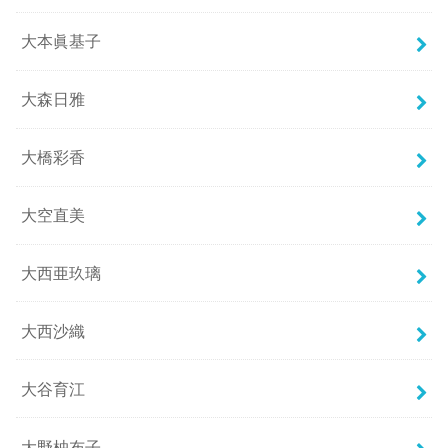
大本眞基子
大森日雅
大橋彩香
大空直美
大西亜玖璃
大西沙織
大谷育江
大野柚布子