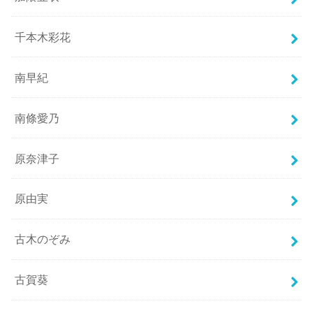
千本木彩花
南早紀
南條愛乃
原奈津子
原由実
古木のぞみ
古賀葵