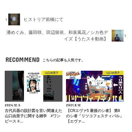
ヒストリア前橋にて
潘めぐみ、藤田咲、田辺留依、和泉風花／シカ色デ
イズ【うたスキ動画】
RECOMMEND
こちらの記事も人気です。
山口由里子
山口由里子
2024.12.5
2021.8.12
古代兵器の設計図を言い間違えた
【CRエヴァ5 最後のシ者】 第8
山口由里子に関する雑学 #ワン
のシ者「リツコフェスティバル」
ピース #…
【エヴァ…