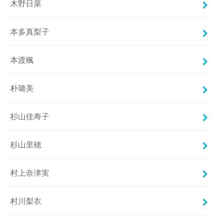
木野日菜
本多真梨子
本渡楓
朴璐美
杉山佳寿子
杉山里穂
村上奈津実
村川梨衣