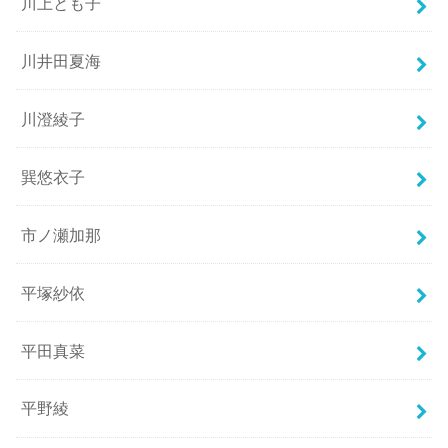
川上とも子
川井田夏海
川澄綾子
巽悠衣子
市ノ瀬加那
平塚紗依
平田真菜
平野綾