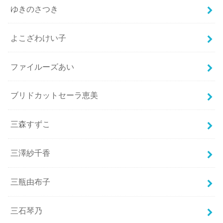
ゆきのさつき
よこざわけい子
ファイルーズあい
ブリドカットセーラ恵美
三森すずこ
三澤紗千香
三瓶由布子
三石琴乃