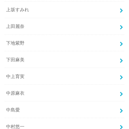
上坂すみれ
上田麗奈
下地紫野
下田麻美
中上育実
中原麻衣
中島愛
中村悠一