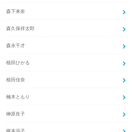
森下来奈
森久保祥太郎
森永千才
植田ひかる
植田佳奈
楠木ともり
榊原良子
榎本温子