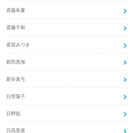
斉藤朱夏
斎藤千和
斎賀みつき
新田恵海
新谷真弓
日笠陽子
日野聡
日高里菜