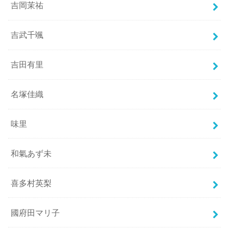
吉岡茉祐
吉武千颯
吉田有里
名塚佳織
味里
和氣あず未
喜多村英梨
國府田マリ子