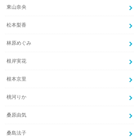
東山奈央
松本梨香
林原めぐみ
根岸実花
根本京里
桃河りか
桑原由気
桑島法子