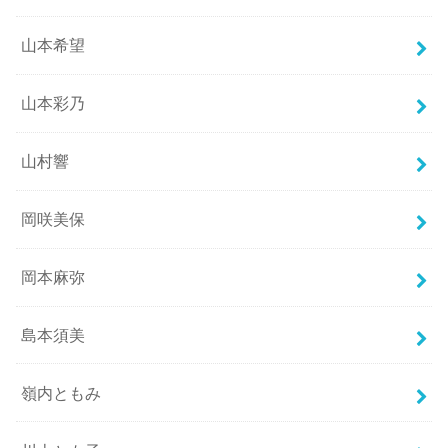
山本希望
山本彩乃
山村響
岡咲美保
岡本麻弥
島本須美
嶺内ともみ