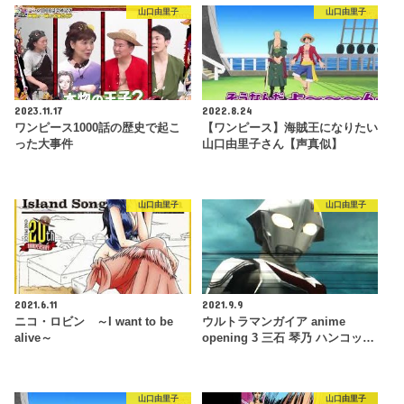
山口由里子
山口由里子
2023.11.17
2022.8.24
ワンピース1000話の歴史で起こ
【ワンピース】海賊王になりたい
った大事件
山口由里子さん【声真似】
山口由里子
山口由里子
2021.6.11
2021.9.9
ニコ・ロビン ～I want to be
ウルトラマンガイア anime
alive～
opening 3 三石 琴乃 ハンコッ…
山口由里子
山口由里子