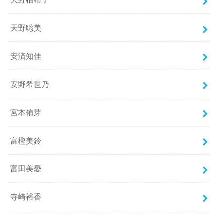
天野聡美
安済知佳
安野希世乃
宮本侑芽
富樫美鈴
富田美憂
寺崎裕香