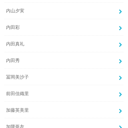
内山夕実
内田彩
内田真礼
内田秀
冨岡美沙子
前田佳織里
加藤英美里
加隈亜衣