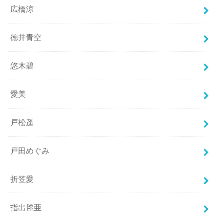
広橋涼
徳井青空
悠木碧
愛美
戸松遥
戸田めぐみ
折笠愛
指出毬亜