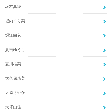
坂本真綾
堀内まり菜
堀江由衣
夏吉ゆうこ
夏川椎菜
大久保瑠美
大原さやか
大坪由佳