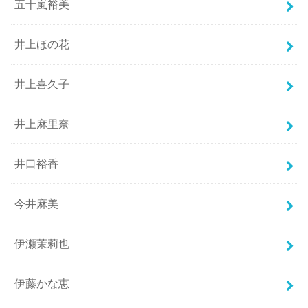
五十嵐裕美
井上ほの花
井上喜久子
井上麻里奈
井口裕香
今井麻美
伊瀬茉莉也
伊藤かな恵