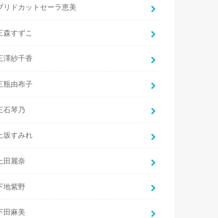
ブリドカットセーラ恵美
三森すずこ
三澤紗千香
三瓶由布子
三石琴乃
上坂すみれ
上田麗奈
下地紫野
下田麻美