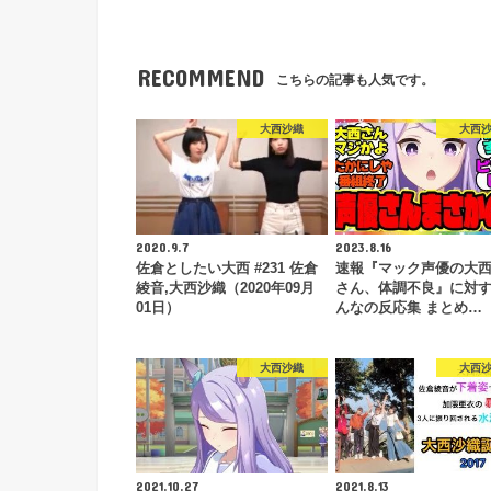
RECOMMEND
こちらの記事も人気です。
大西沙織
大西
2020.9.7
2023.8.16
佐倉としたい大西 #231 佐倉
速報『マック声優の大
綾音,大西沙織（2020年09月
さん、体調不良』に対
01日）
んなの反応集 まとめ…
大西沙織
大西
2021.10.27
2021.8.13