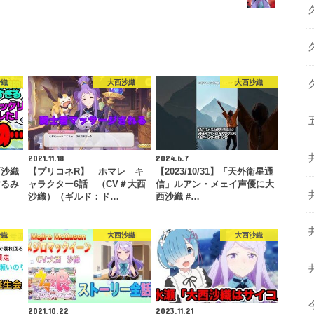
沙織
大西沙織
大西沙織
2021.11.18
2024.6.7
西沙織
【プリコネR】 ホマレ キ
【2023/10/31】「天外衛星通
するみ
ャラクター6話 （CV＃大西
信」ルアン・メェイ声優に大
沙織）（ギルド：ド…
西沙織 #…
沙織
大西沙織
大西沙織
2021.10.22
2023.11.21