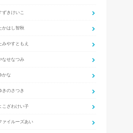
すずきけいこ
たかはし智秋
たみやすともえ
やなせなつみ
ゆかな
ゆきのさつき
よこざわけい子
ファイルーズあい