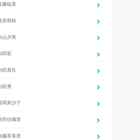
佐藤聡美
佳原萌枝
内山夕実
内田彩
内田真礼
内田秀
冨岡美沙子
前田佳織里
加藤英美里