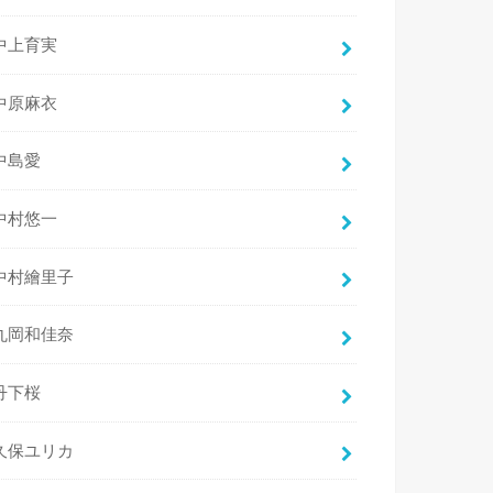
中上育実
中原麻衣
中島愛
中村悠一
中村繪里子
丸岡和佳奈
丹下桜
久保ユリカ