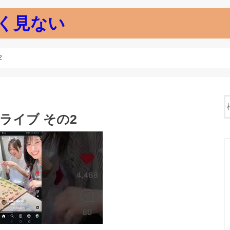
く見ない
2
タライブ その2