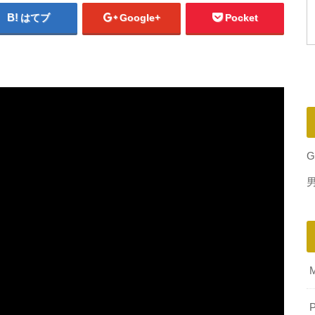
はてブ
Google+
Pocket
G
P