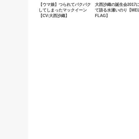
【ウマ娘】つられてパクパク
大西沙織の誕生会2017
してしまったマックイーン
て語る水瀬いのり【MEL
【CV:大西沙織】
FLAG】