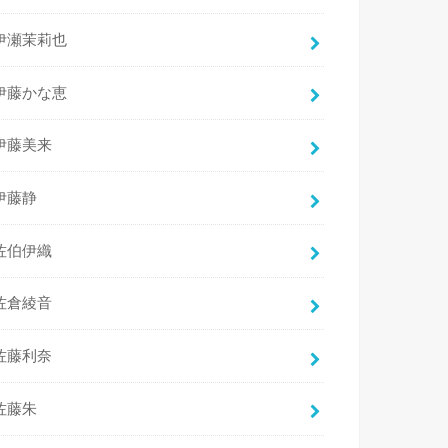
伊瀬茉莉也
伊藤かな恵
伊藤美来
伊藤静
佐伯伊織
佐倉綾音
佐藤利奈
佐藤朱