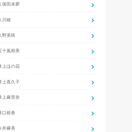
久保田未夢
久川綾
久野美咲
五十嵐裕美
井上ほの花
井上喜久子
井上麻里奈
井口裕香
今井麻美