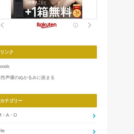
リンク
oods
男性声優のぬかるみに嵌まる
カテゴリー
M・A・O
ile