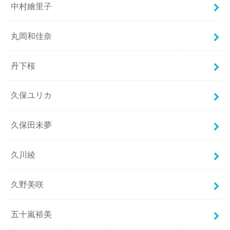
中村繪里子
丸岡和佳奈
丹下桜
久保ユリカ
久保田未夢
久川綾
久野美咲
五十嵐裕美