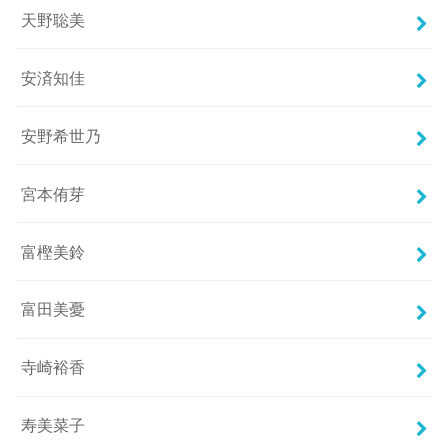
天野聡美
安済知佳
安野希世乃
宮本侑芽
富樫美鈴
富田美憂
寺崎裕香
寿美菜子