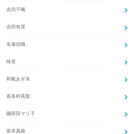
吉武千颯
吉田有里
名塚佳織
味里
和氣あず未
喜多村英梨
國府田マリ子
坂本真綾