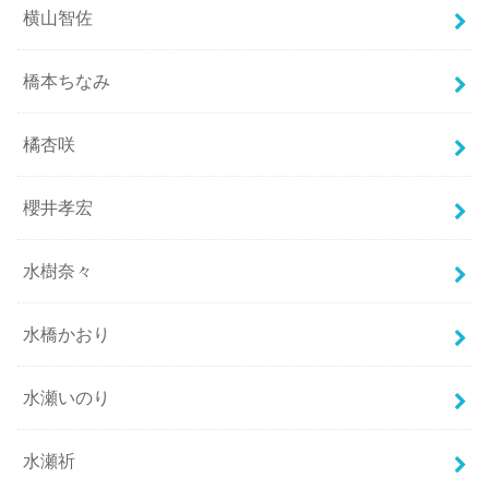
横山智佐
橋本ちなみ
橘杏咲
櫻井孝宏
水樹奈々
水橋かおり
水瀬いのり
水瀬祈