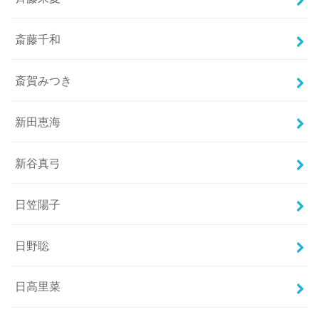
斎藤千和
斎賀みつき
新田恵海
新谷真弓
日笠陽子
日野聡
日高里菜