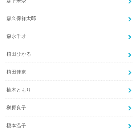
森下来奈
森久保祥太郎
森永千才
植田ひかる
植田佳奈
楠木ともり
榊原良子
榎本温子