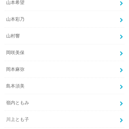
山本希望
山本彩乃
山村響
岡咲美保
岡本麻弥
島本須美
嶺内ともみ
川上とも子