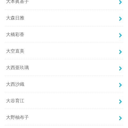
大本眞基子
大森日雅
大橋彩香
大空直美
大西亜玖璃
大西沙織
大谷育江
大野柚布子