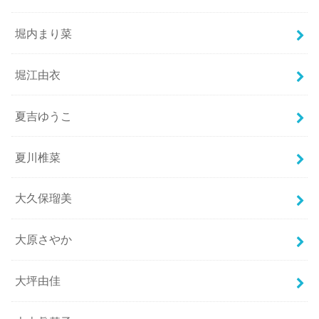
堀内まり菜
堀江由衣
夏吉ゆうこ
夏川椎菜
大久保瑠美
大原さやか
大坪由佳