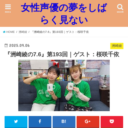
女性声優の夢をしば
menu
search
らく見ない
HOME
洲崎綾
『洲崎綾の7.6』第193回｜ゲスト：桜咲千依
2025.09.06
洲崎綾
『洲崎綾の7.6』第193回｜ゲスト：桜咲千依