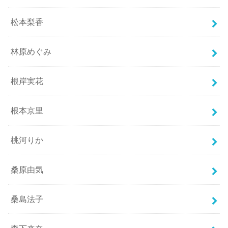
松本梨香
林原めぐみ
根岸実花
根本京里
桃河りか
桑原由気
桑島法子