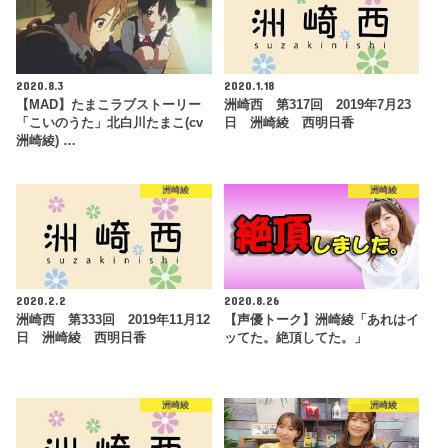
2020.8.3
2020.1.18
【MAD】たまこラブストーリー
洲崎西 第317回 2019年7月23
「こいのうた」北白川たまこ(cv
日 洲崎綾 西明日香
洲崎綾) …
洲崎綾
洲崎綾
2020.2.2
2020.8.26
洲崎西 第333回 2019年11月12
【声優トーク】洲崎綾「あれはイ
日 洲崎綾 西明日香
ッてた。絶頂してた。」
洲崎綾
洲崎綾