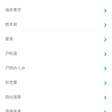
徳井青空
悠木碧
愛美
戸松遥
戸田めぐみ
折笠愛
指出毬亜
斉藤朱夏