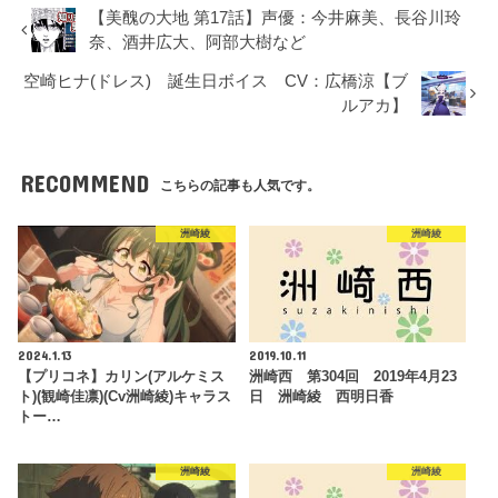
【美醜の大地 第17話】声優：今井麻美、長谷川玲
奈、酒井広大、阿部大樹など
空崎ヒナ(ドレス) 誕生日ボイス CV：広橋涼【ブ
ルアカ】
RECOMMEND
こちらの記事も人気です。
洲崎綾
洲崎綾
2024.1.13
2019.10.11
【プリコネ】カリン(アルケミス
洲崎西 第304回 2019年4月23
ト)(観崎佳凛)(Cv洲崎綾)キャラス
日 洲崎綾 西明日香
トー…
洲崎綾
洲崎綾