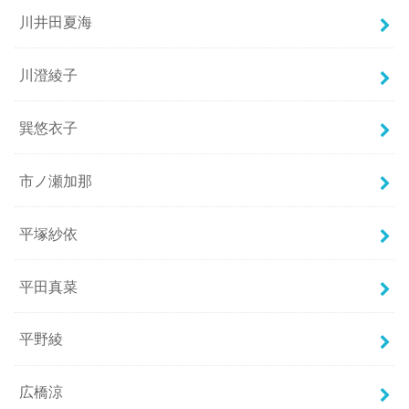
川井田夏海
川澄綾子
巽悠衣子
市ノ瀬加那
平塚紗依
平田真菜
平野綾
広橋涼