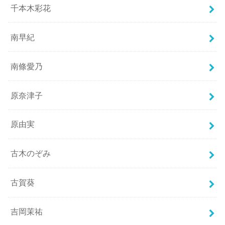
千本木彩花
南早紀
南條愛乃
原奈津子
原由実
古木のぞみ
古賀葵
吉岡茉祐