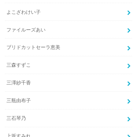
よこざわけい子
ファイルーズあい
ブリドカットセーラ恵美
三森すずこ
三澤紗千香
三瓶由布子
三石琴乃
上坂すみれ