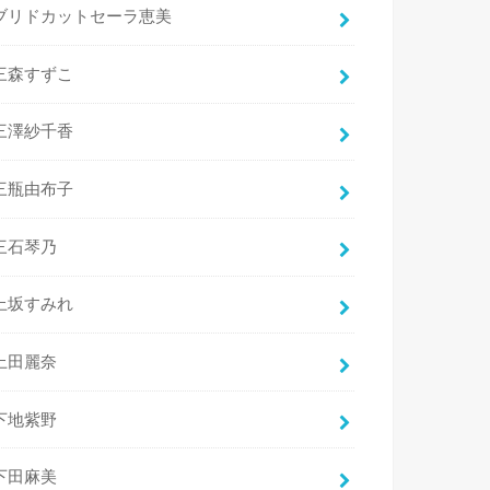
ブリドカットセーラ恵美
三森すずこ
三澤紗千香
三瓶由布子
三石琴乃
上坂すみれ
上田麗奈
下地紫野
下田麻美