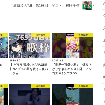
『洲崎綾の7.6』第193回｜ゲスト：桜咲千依
麻美
今井麻美
今井麻美
2026.2.3
2025.4.2
ce
【 ゲリラ 歌枠 / KARAOKE
『世界一可愛い私』で盛り上
】765プロの曲を歌う～夜バ
がりすぎるキャスト陣＋ミン
ージョ…
ゴス #ミンゴスSS…
麻美
今井麻美
今井麻美