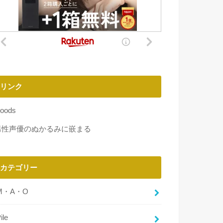
リンク
oods
男性声優のぬかるみに嵌まる
カテゴリー
M・A・O
ile