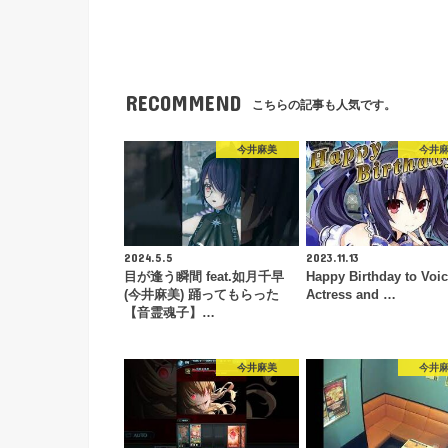
RECOMMEND
こちらの記事も人気です。
今井麻美
今井
2024.5.5
2023.11.13
目が逢う瞬間 feat.如月千早
Happy Birthday to Voi
(今井麻美) 踊ってもらった
Actress and …
【音霊魂子】…
今井麻美
今井