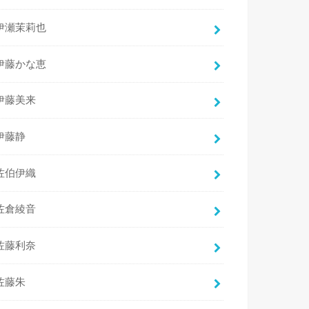
伊瀬茉莉也
伊藤かな恵
伊藤美来
伊藤静
佐伯伊織
佐倉綾音
佐藤利奈
佐藤朱