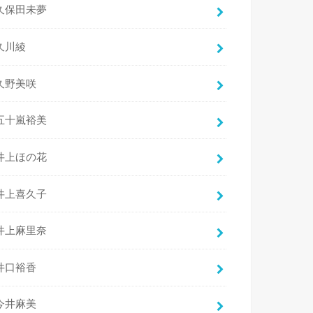
久保田未夢
久川綾
久野美咲
五十嵐裕美
井上ほの花
井上喜久子
井上麻里奈
井口裕香
今井麻美