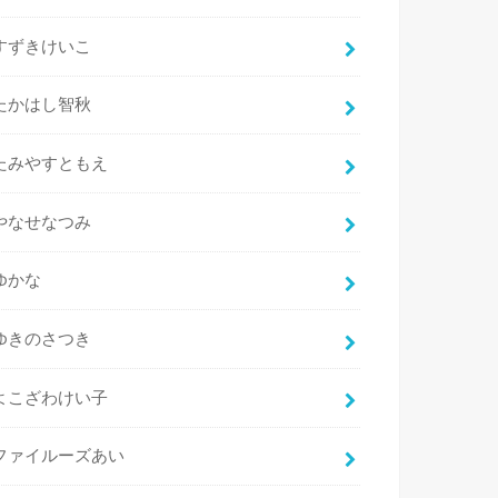
すずきけいこ
たかはし智秋
たみやすともえ
やなせなつみ
ゆかな
ゆきのさつき
よこざわけい子
ファイルーズあい