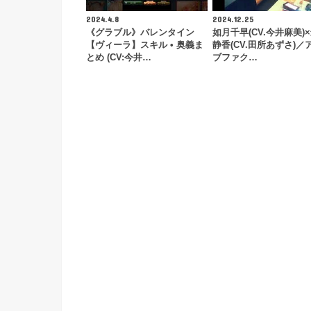
2024.4.8
2024.12.25
《グラブル》バレンタイン
如月千早(CV.今井麻美)
【ヴィーラ】スキル • 奥義ま
静香(CV.田所あずさ)／
とめ (CV:今井…
ブファク…