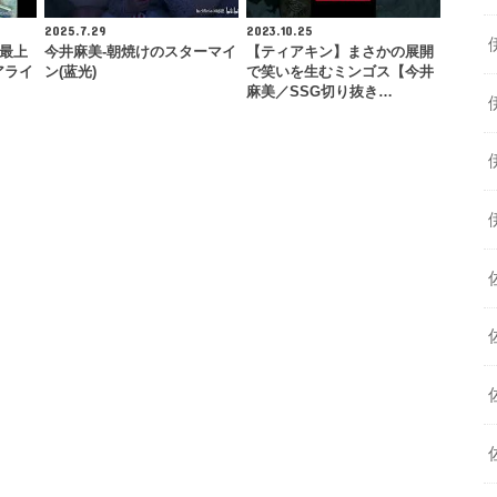
2025.7.29
2023.10.25
×最上
今井麻美-朝焼けのスターマイ
【ティアキン】まさかの展開
アライ
ン(蓝光)
で笑いを生むミンゴス【今井
麻美／SSG切り抜き…