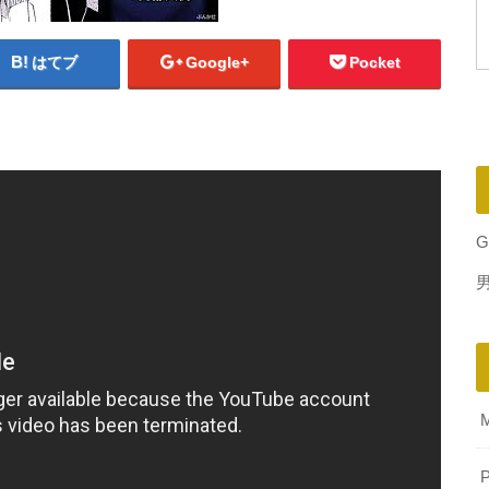
はてブ
Google+
Pocket
G
P