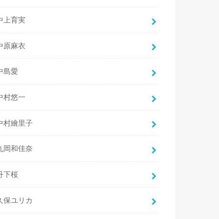
中上育実
中原麻衣
中島愛
中村悠一
中村繪里子
丸岡和佳奈
丹下桜
久保ユリカ