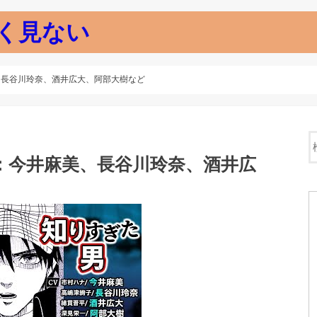
く見ない
、長谷川玲奈、酒井広大、阿部大樹など
優：今井麻美、長谷川玲奈、酒井広