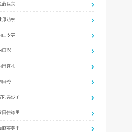
佐藤聡美
佳原萌枝
内山夕実
内田彩
内田真礼
内田秀
冨岡美沙子
前田佳織里
加藤英美里