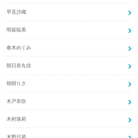
早見沙織
明坂聡美
春木めぐみ
朝日奈丸佳
朝樹りさ
木戸衣吹
木村珠莉
木野日菜