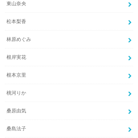
東山奈央
松本梨香
林原めぐみ
根岸実花
根本京里
桃河りか
桑原由気
桑島法子