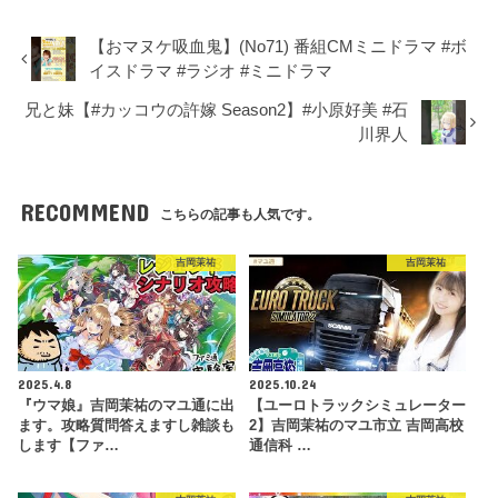
【おマヌケ吸血鬼】(No71) 番組CMミニドラマ #ボ
イスドラマ #ラジオ #ミニドラマ
兄と妹【#カッコウの許嫁 Season2】#小原好美 #石
川界人
RECOMMEND
こちらの記事も人気です。
吉岡茉祐
吉岡茉祐
2025.4.8
2025.10.24
『ウマ娘』吉岡茉祐のマユ通に出
【ユーロトラックシミュレーター
ます。攻略質問答えますし雑談も
2】吉岡茉祐のマユ市立 吉岡高校
します【ファ…
通信科 …