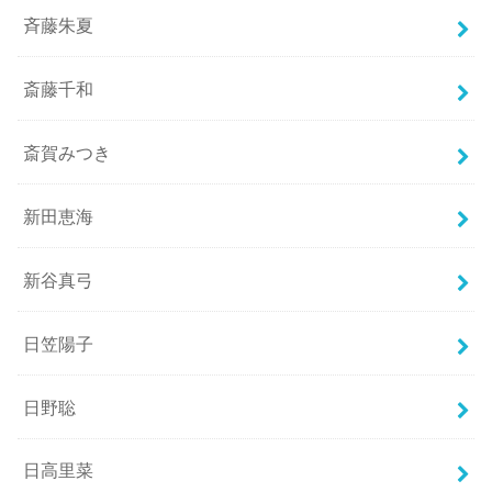
斉藤朱夏
斎藤千和
斎賀みつき
新田恵海
新谷真弓
日笠陽子
日野聡
日高里菜