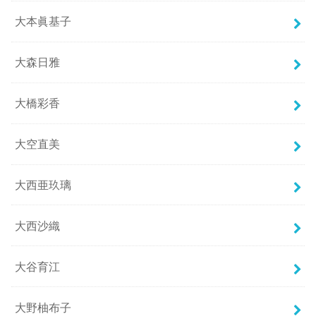
大本眞基子
大森日雅
大橋彩香
大空直美
大西亜玖璃
大西沙織
大谷育江
大野柚布子