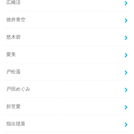
広橋涼
徳井青空
悠木碧
愛美
戸松遥
戸田めぐみ
折笠愛
指出毬亜