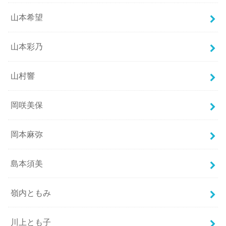
山本希望
山本彩乃
山村響
岡咲美保
岡本麻弥
島本須美
嶺内ともみ
川上とも子