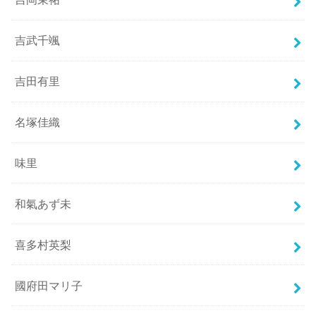
吉武千颯
吉田有里
名塚佳織
味里
和氣あず未
喜多村英梨
國府田マリ子