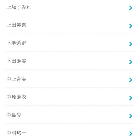
上坂すみれ
上田麗奈
下地紫野
下田麻美
中上育実
中原麻衣
中島愛
中村悠一