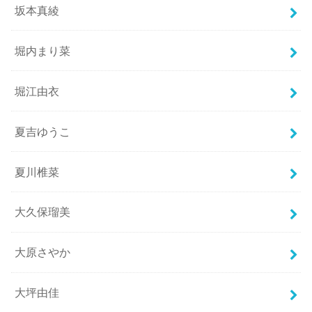
坂本真綾
堀内まり菜
堀江由衣
夏吉ゆうこ
夏川椎菜
大久保瑠美
大原さやか
大坪由佳