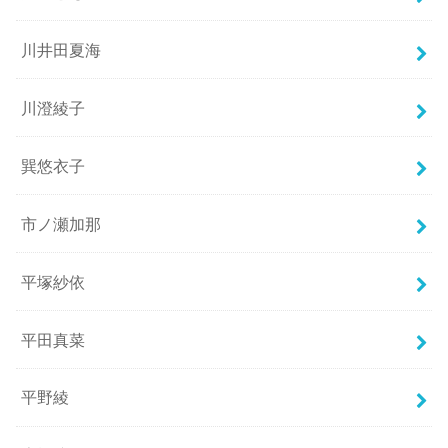
川井田夏海
川澄綾子
巽悠衣子
市ノ瀬加那
平塚紗依
平田真菜
平野綾