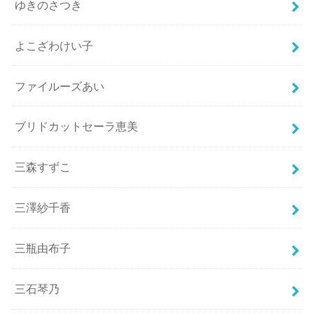
ゆきのさつき
よこざわけい子
ファイルーズあい
ブリドカットセーラ恵美
三森すずこ
三澤紗千香
三瓶由布子
三石琴乃