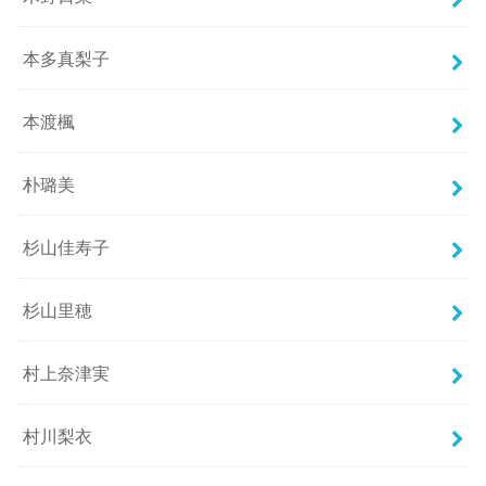
本多真梨子
本渡楓
朴璐美
杉山佳寿子
杉山里穂
村上奈津実
村川梨衣