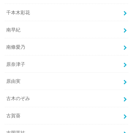
千本木彩花
南早紀
南條愛乃
原奈津子
原由実
古木のぞみ
古賀葵
吉岡茉祐