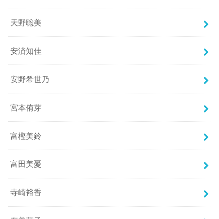
天野聡美
安済知佳
安野希世乃
宮本侑芽
富樫美鈴
富田美憂
寺崎裕香