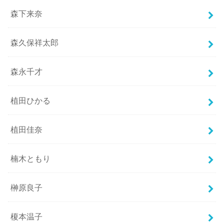
森下来奈
森久保祥太郎
森永千才
植田ひかる
植田佳奈
楠木ともり
榊原良子
榎本温子