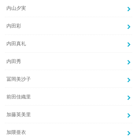
内山夕実
内田彩
内田真礼
内田秀
冨岡美沙子
前田佳織里
加藤英美里
加隈亜衣