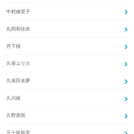
中村繪里子
丸岡和佳奈
丹下桜
久保ユリカ
久保田未夢
久川綾
久野美咲
五十嵐裕美