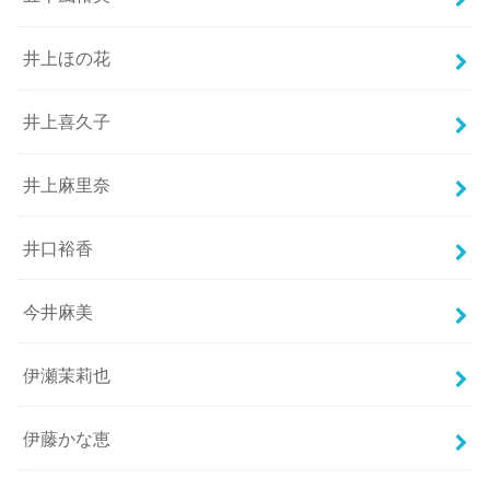
井上ほの花
井上喜久子
井上麻里奈
井口裕香
今井麻美
伊瀬茉莉也
伊藤かな恵