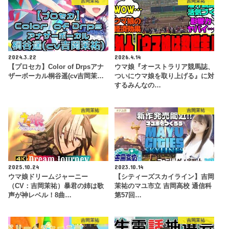
吉岡茉祐
吉岡茉祐
2024.3.22
2026.4.14
【プロセカ】Color of Drpsアナ
ウマ娘『オーストラリア競馬誌、
ザーボーカル桐谷遥(cv吉岡茉…
ついにウマ娘を取り上げる』に対
するみんなの…
吉岡茉祐
吉岡茉祐
2025.10.24
2023.10.14
ウマ娘ドリームジャーニー
【シティーズスカイライン】吉岡
（CV：吉岡茉祐）暴君の姉は歌
茉祐のマユ市立 吉岡高校 通信科
声が神レベル！8曲…
第57回…
吉岡茉祐
吉岡茉祐