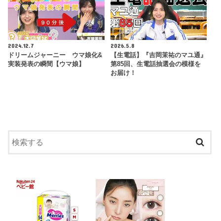
2024.12.7
2026.5.8
ドリームジャーニー ウマ娘化&
【生電話】『吉岡茉祐のマユ通』
実装発表の瞬間【ウマ娘】
第85回、生電話抽選会の模様を
お届け！