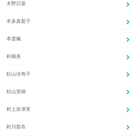
木野日菜
本多真梨子
本渡楓
朴璐美
杉山佳寿子
杉山里穂
村上奈津実
村川梨衣