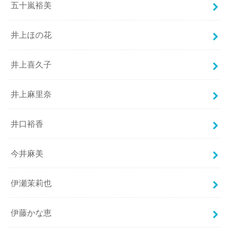
五十嵐裕美
井上ほの花
井上喜久子
井上麻里奈
井口裕香
今井麻美
伊瀬茉莉也
伊藤かな恵