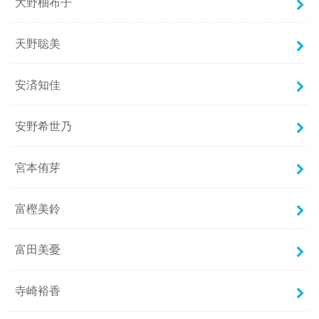
大野柚布子
天野聡美
安済知佳
安野希世乃
宮本侑芽
富樫美鈴
富田美憂
寺崎裕香