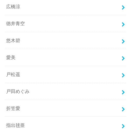
広橋涼
徳井青空
悠木碧
愛美
戸松遥
戸田めぐみ
折笠愛
指出毬亜