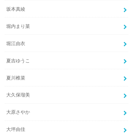
坂本真綾
堀内まり菜
堀江由衣
夏吉ゆうこ
夏川椎菜
大久保瑠美
大原さやか
大坪由佳