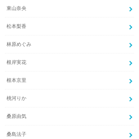
東山奈央
松本梨香
林原めぐみ
根岸実花
根本京里
桃河りか
桑原由気
桑島法子