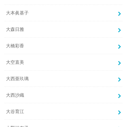
大本眞基子
大森日雅
大橋彩香
大空直美
大西亜玖璃
大西沙織
大谷育江