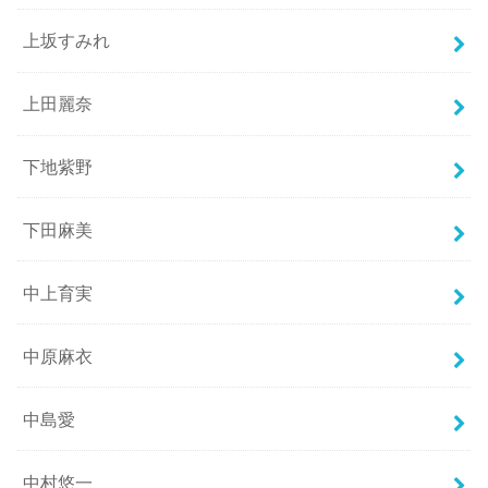
上坂すみれ
上田麗奈
下地紫野
下田麻美
中上育実
中原麻衣
中島愛
中村悠一