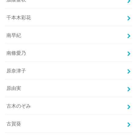
千本木彩花
南早紀
南條愛乃
原奈津子
原由実
古木のぞみ
古賀葵