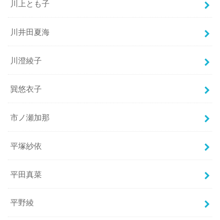
川上とも子
川井田夏海
川澄綾子
巽悠衣子
市ノ瀬加那
平塚紗依
平田真菜
平野綾