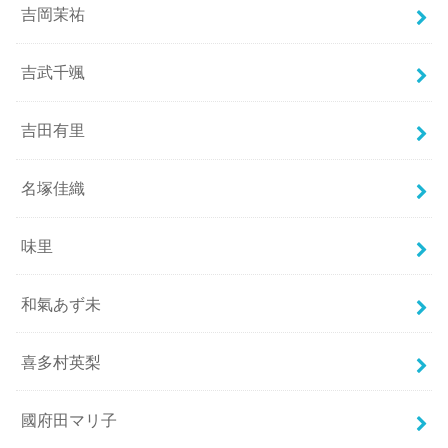
吉岡茉祐
吉武千颯
吉田有里
名塚佳織
味里
和氣あず未
喜多村英梨
國府田マリ子