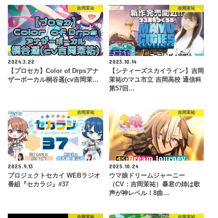
吉岡茉祐
吉岡茉祐
2024.3.22
2023.10.14
【プロセカ】Color of Drpsアナ
【シティーズスカイライン】吉岡
ザーボーカル桐谷遥(cv吉岡茉…
茉祐のマユ市立 吉岡高校 通信科
第57回…
吉岡茉祐
吉岡茉祐
2025.9.13
2025.10.24
プロジェクトセカイ WEBラジオ
ウマ娘ドリームジャーニー
番組『セカラジ』#37
（CV：吉岡茉祐）暴君の姉は歌
声が神レベル！8曲…
吉岡茉祐
吉岡茉祐