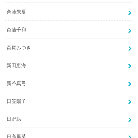
斉藤朱夏
斎藤千和
斎賀みつき
新田恵海
新谷真弓
日笠陽子
日野聡
日高里菜