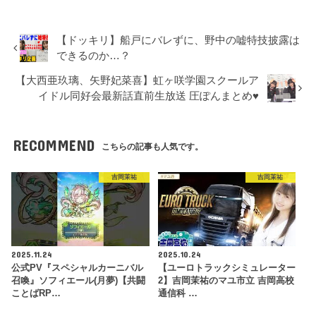
【ドッキリ】船戸にバレずに、野中の嘘特技披露は
できるのか…？
【大西亜玖璃、矢野妃菜喜】虹ヶ咲学園スクールア
イドル同好会最新話直前生放送 圧ぽんまとめ♥︎
RECOMMEND
こちらの記事も人気です。
吉岡茉祐
吉岡茉祐
2025.11.24
2025.10.24
公式PV『スペシャルカーニバル
【ユーロトラックシミュレーター
召喚』ソフィエール(月夢)【共闘
2】吉岡茉祐のマユ市立 吉岡高校
ことばRP…
通信科 …