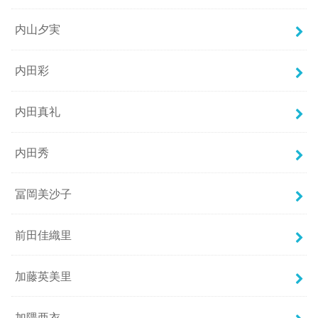
内山夕実
内田彩
内田真礼
内田秀
冨岡美沙子
前田佳織里
加藤英美里
加隈亜衣