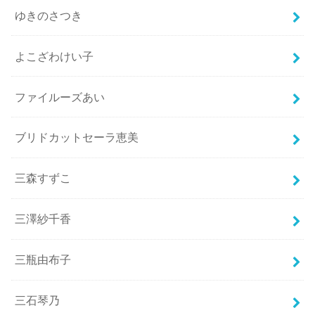
ゆきのさつき
よこざわけい子
ファイルーズあい
ブリドカットセーラ恵美
三森すずこ
三澤紗千香
三瓶由布子
三石琴乃