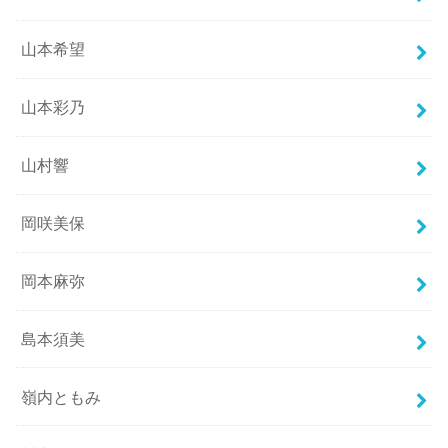
山本希望
山本彩乃
山村響
岡咲美保
岡本麻弥
島本須美
嶺内ともみ