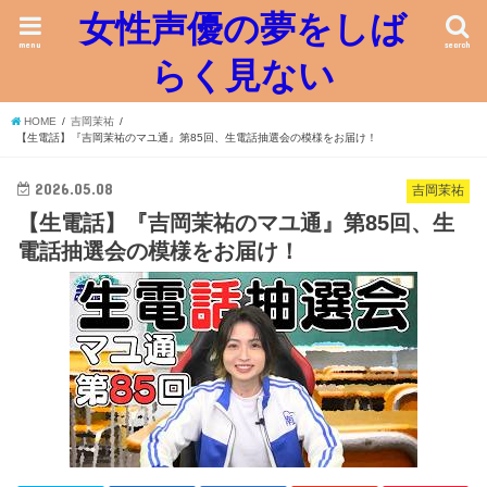
女性声優の夢をしば
menu
search
らく見ない
HOME
吉岡茉祐
【生電話】『吉岡茉祐のマユ通』第85回、生電話抽選会の模様をお届け！
2026.05.08
吉岡茉祐
【生電話】『吉岡茉祐のマユ通』第85回、生
電話抽選会の模様をお届け！