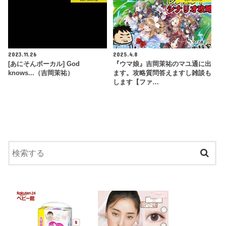
2023.11.26
2025.4.8
[あにそんボーカル] God
『ウマ娘』吉岡茉祐のマユ通に出
knows...（吉岡茉祐）
ます。攻略質問答えますし雑談も
します【ファ…