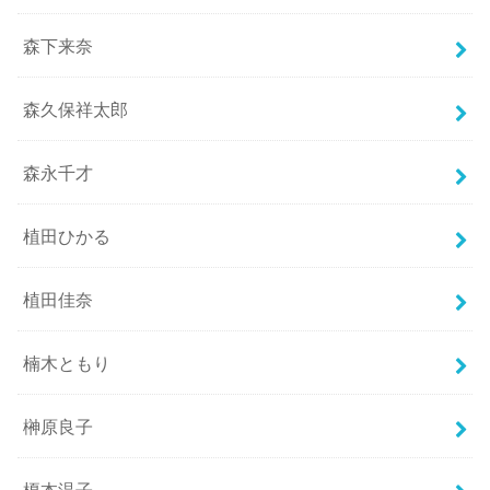
森下来奈
森久保祥太郎
森永千才
植田ひかる
植田佳奈
楠木ともり
榊原良子
榎本温子