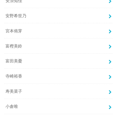
安済知佳
安野希世乃
宮本侑芽
富樫美鈴
富田美憂
寺崎裕香
寿美菜子
小倉唯