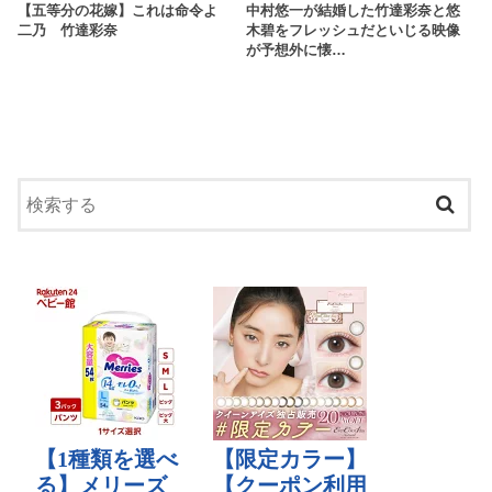
【五等分の花嫁】これは命令よ
中村悠一が結婚した竹達彩奈と悠
二乃 竹達彩奈
木碧をフレッシュだといじる映像
が予想外に懐…