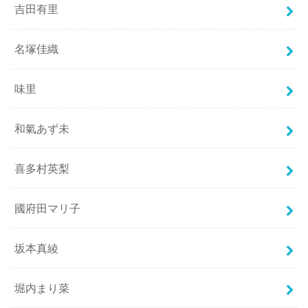
吉田有里
名塚佳織
味里
和氣あず未
喜多村英梨
國府田マリ子
坂本真綾
堀内まり菜