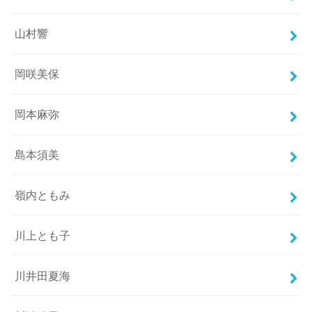
山村響
岡咲美保
岡本麻弥
島本須美
嶺内ともみ
川上とも子
川井田夏海