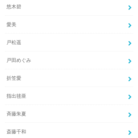
悠木碧
愛美
戸松遥
戸田めぐみ
折笠愛
指出毬亜
斉藤朱夏
斎藤千和