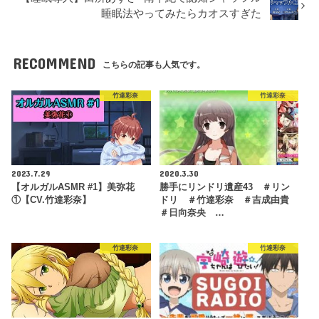
睡眠法やってみたらカオスすぎた
RECOMMEND
こちらの記事も人気です。
竹達彩奈
竹達彩奈
2023.7.29
2020.3.30
【オルガルASMR #1】美弥花
勝手にリンドリ遺産43 ＃リン
①【CV.竹達彩奈】
ドリ ＃竹達彩奈 ＃吉成由貴
＃日向奈央 …
竹達彩奈
竹達彩奈