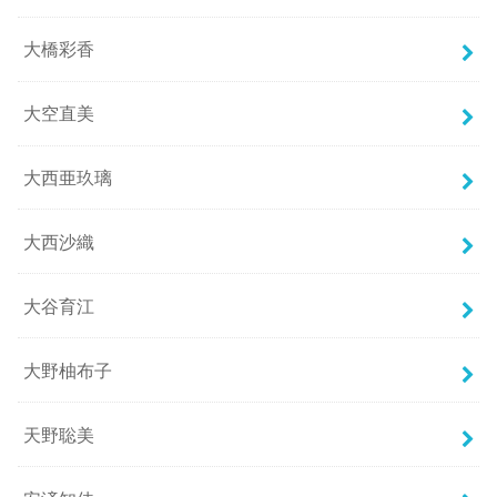
大橋彩香
大空直美
大西亜玖璃
大西沙織
大谷育江
大野柚布子
天野聡美