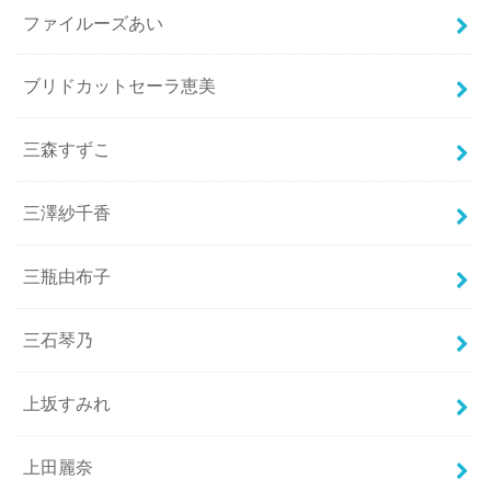
ファイルーズあい
ブリドカットセーラ恵美
三森すずこ
三澤紗千香
三瓶由布子
三石琴乃
上坂すみれ
上田麗奈