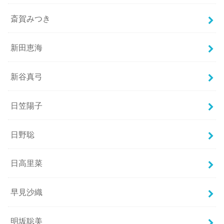
斎賀みつき
新田恵海
新谷真弓
日笠陽子
日野聡
日高里菜
早見沙織
明坂聡美