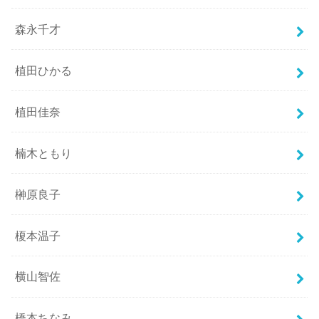
森永千才
植田ひかる
植田佳奈
楠木ともり
榊原良子
榎本温子
横山智佐
橋本ちなみ