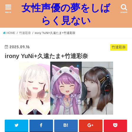
女性声優の夢をしば
menu
search
らく見ない
HOME
竹達彩奈
irony YuNi+久遠たま+竹達彩奈
2025.09.16
竹達彩奈
irony YuNi+久遠たま+竹達彩奈