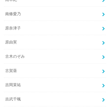
南條愛乃
原奈津子
原由実
古木のぞみ
古賀葵
吉岡茉祐
吉武千颯