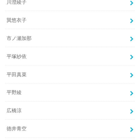
川澄綾子
巽悠衣子
市ノ瀬加那
平塚紗依
平田真菜
平野綾
広橋涼
徳井青空