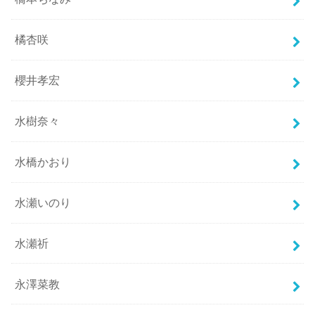
橘杏咲
櫻井孝宏
水樹奈々
水橋かおり
水瀬いのり
水瀬祈
永澤菜教