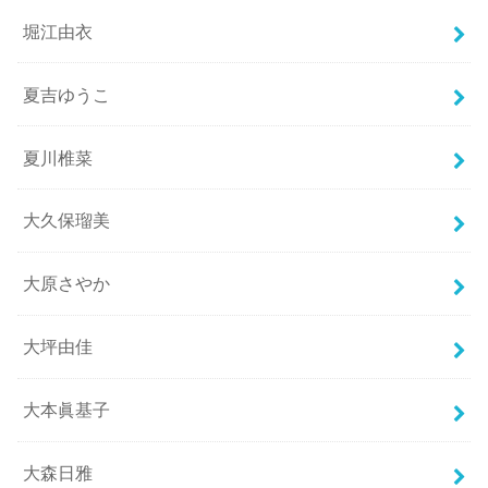
堀江由衣
夏吉ゆうこ
夏川椎菜
大久保瑠美
大原さやか
大坪由佳
大本眞基子
大森日雅