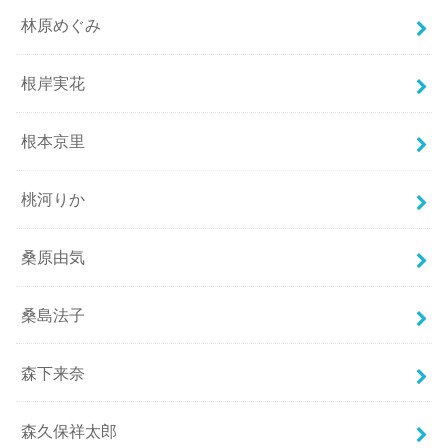
林原めぐみ
根岸実花
根本京里
桃河りか
桑原由気
桑島法子
森下来奈
森久保祥太郎