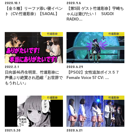
2020.10.1
2020.9.6
【全５種】リーファ添い寝イベン
【第5回 ゲスト竹達彩奈】宇崎ち
ト（CV:竹達彩奈）【SAOAL】
ゃんは遊びたい！ SUGOI
RADIO…
竹達彩奈
竹達彩奈
2022.2.1
2020.6.29
日向坂46丹生明里、竹達彩奈に
【PSO2】女性追加ボイス５７
声優ぶり絶賛され恐縮「お世辞で
Female Voice 57 CV: …
もうれしい」
竹達彩奈
竹達彩奈
2021.5.30
2020.6.21