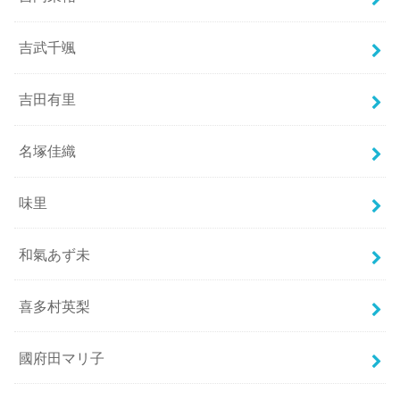
吉武千颯
吉田有里
名塚佳織
味里
和氣あず未
喜多村英梨
國府田マリ子