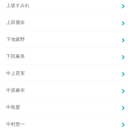
上坂すみれ
上田麗奈
下地紫野
下田麻美
中上育実
中原麻衣
中島愛
中村悠一