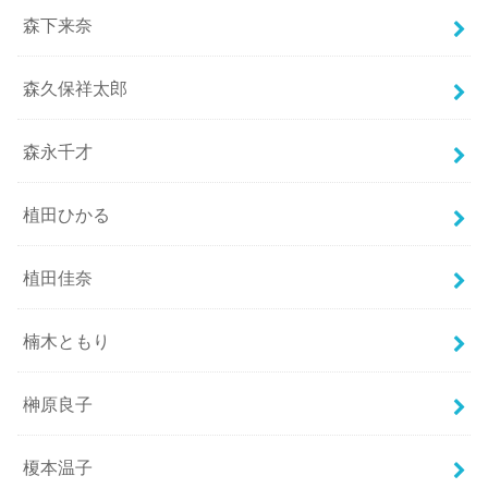
森下来奈
森久保祥太郎
森永千才
植田ひかる
植田佳奈
楠木ともり
榊原良子
榎本温子