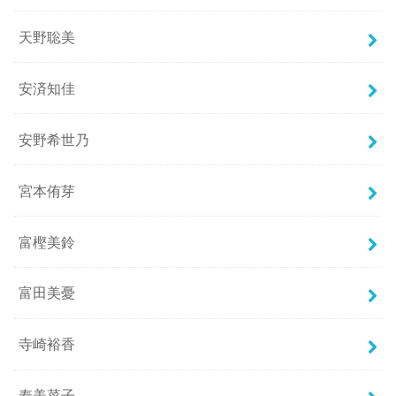
天野聡美
安済知佳
安野希世乃
宮本侑芽
富樫美鈴
富田美憂
寺崎裕香
寿美菜子