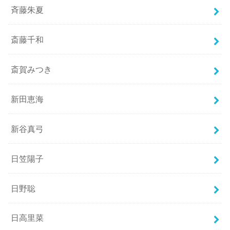
斉藤朱夏
斎藤千和
斎賀みつき
新田恵海
新谷真弓
日笠陽子
日野聡
日高里菜