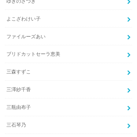
ゆきのさつき
よこざわけい子
ファイルーズあい
ブリドカットセーラ恵美
三森すずこ
三澤紗千香
三瓶由布子
三石琴乃