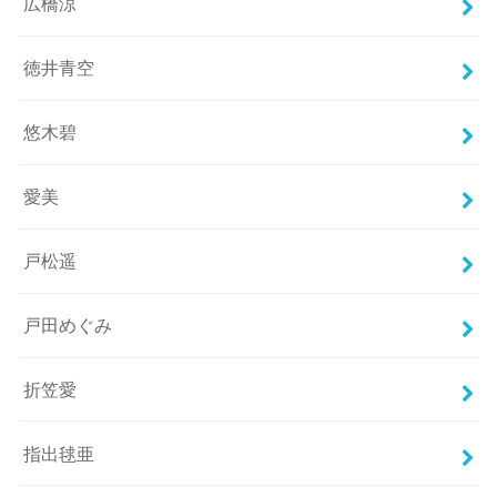
広橋涼
徳井青空
悠木碧
愛美
戸松遥
戸田めぐみ
折笠愛
指出毬亜