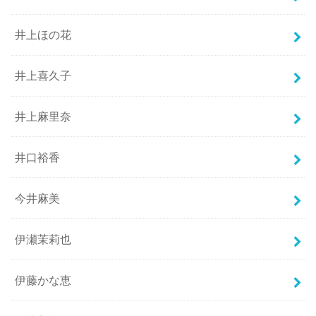
井上ほの花
井上喜久子
井上麻里奈
井口裕香
今井麻美
伊瀬茉莉也
伊藤かな恵