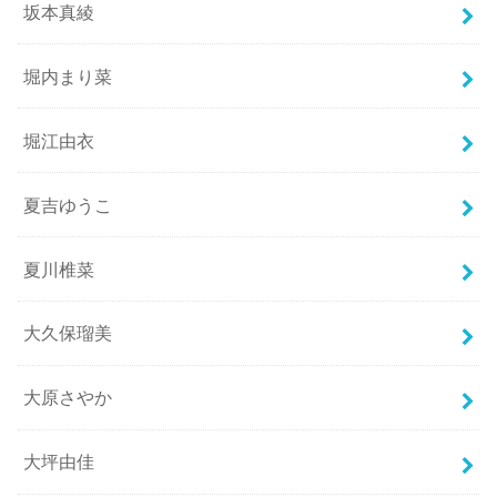
坂本真綾
堀内まり菜
堀江由衣
夏吉ゆうこ
夏川椎菜
大久保瑠美
大原さやか
大坪由佳