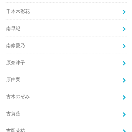
千本木彩花
南早紀
南條愛乃
原奈津子
原由実
古木のぞみ
古賀葵
吉岡茉祐