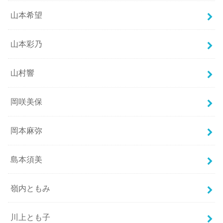
山本希望
山本彩乃
山村響
岡咲美保
岡本麻弥
島本須美
嶺内ともみ
川上とも子