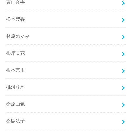
東山奈央
松本梨香
林原めぐみ
根岸実花
根本京里
桃河りか
桑原由気
桑島法子