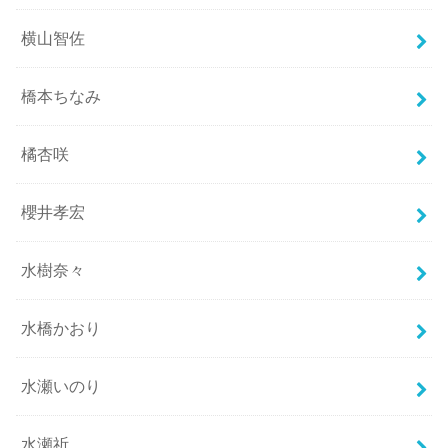
横山智佐
橋本ちなみ
橘杏咲
櫻井孝宏
水樹奈々
水橋かおり
水瀬いのり
水瀬祈