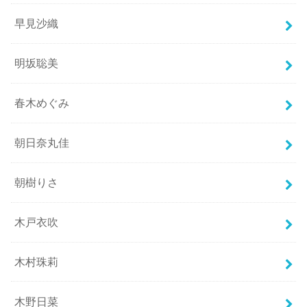
早見沙織
明坂聡美
春木めぐみ
朝日奈丸佳
朝樹りさ
木戸衣吹
木村珠莉
木野日菜