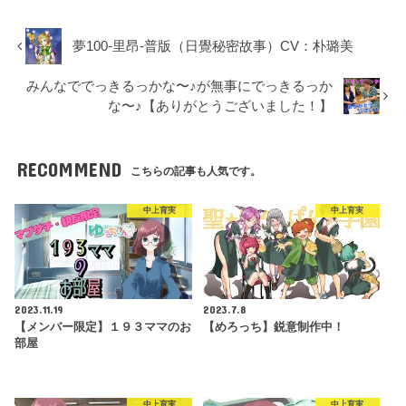
夢100-里昂-普版（日覺秘密故事）CV：朴璐美
みんなででっきるっかな〜♪が無事にでっきるっか
な〜♪【ありがとうございました！】
RECOMMEND
こちらの記事も人気です。
中上育実
中上育実
2023.11.19
2023.7.8
【メンバー限定】１９３ママのお
【めろっち】鋭意制作中！
部屋
中上育実
中上育実