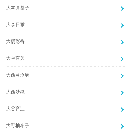
大本眞基子
大森日雅
大橋彩香
大空直美
大西亜玖璃
大西沙織
大谷育江
大野柚布子