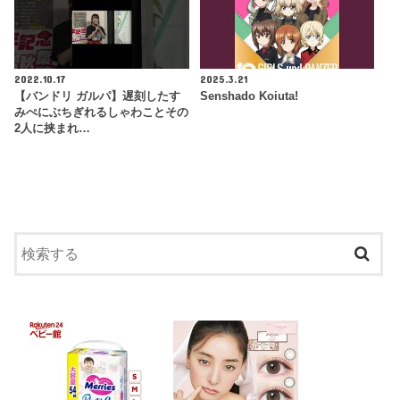
2022.10.17
2025.3.21
【バンドリ ガルパ】遅刻したす
Senshado Koiuta!
みぺにぶちぎれるしゃわことその
2人に挟まれ…