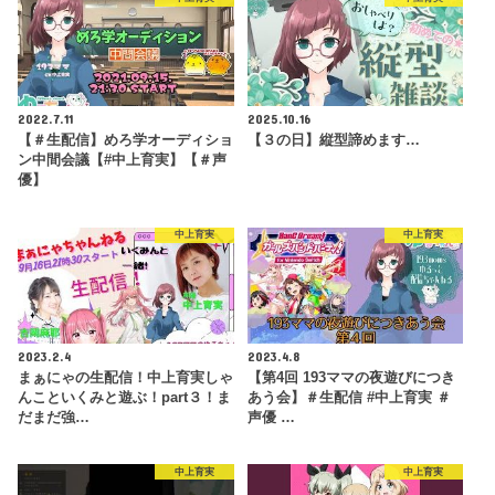
2022.7.11
2025.10.16
【＃生配信】めろ学オーディショ
【３の日】縦型諦めます…
ン中間会議【#中上育実】【＃声
優】
中上育実
中上育実
2023.2.4
2023.4.8
まぁにゃの生配信！中上育実しゃ
【第4回 193ママの夜遊びにつき
んこといくみと遊ぶ！part３！ま
あう会】＃生配信 #中上育実 ＃
だまだ強…
声優 …
中上育実
中上育実