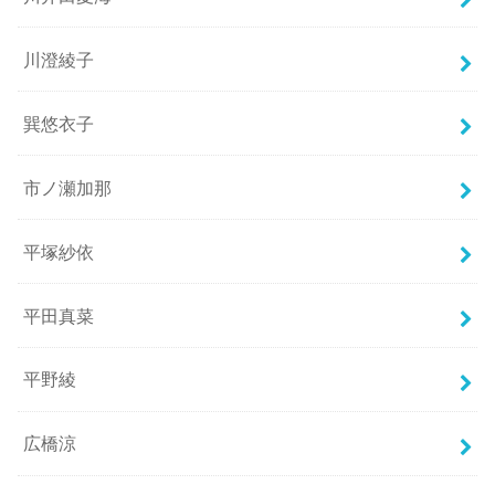
川澄綾子
巽悠衣子
市ノ瀬加那
平塚紗依
平田真菜
平野綾
広橋涼