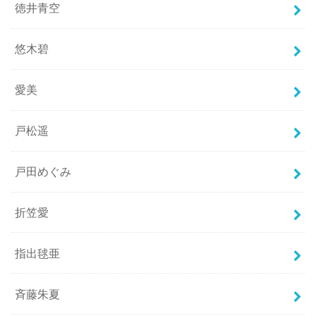
徳井青空
悠木碧
愛美
戸松遥
戸田めぐみ
折笠愛
指出毬亜
斉藤朱夏