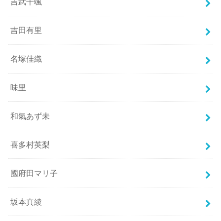
吉武千颯
吉田有里
名塚佳織
味里
和氣あず未
喜多村英梨
國府田マリ子
坂本真綾