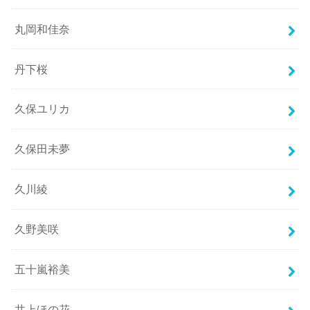
丸岡和佳奈
丹下桜
久保ユリカ
久保田未夢
久川綾
久野美咲
五十嵐裕美
井上ほの花