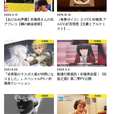
2020.2.17
2019.12.15
【あけおめ声優】朴璐美さんの生
（食事ボイス）エドCV.朴璐美:ア
アフレコ【鋼の錬金術師】
ルCV.釘宮理恵【文豪とアルケミ
スト】…
朴璐美
朴璐美
2021.8.20
2020.5.2
『未実装のラスボス達が仲間にな
動漫行業資訊！朴璐美加盟！《狂
りました。』スペシャルPV／朴
徒之淵》第二季PV公開
璐美ナレーション
朴璐美
朴璐美