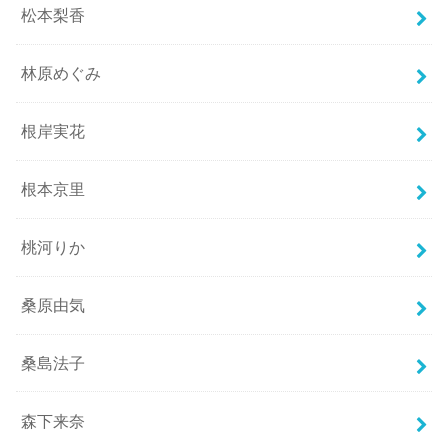
松本梨香
林原めぐみ
根岸実花
根本京里
桃河りか
桑原由気
桑島法子
森下来奈