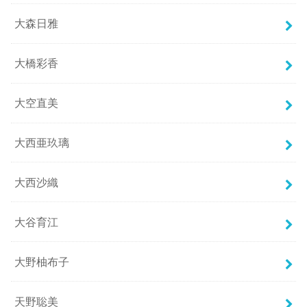
大森日雅
大橋彩香
大空直美
大西亜玖璃
大西沙織
大谷育江
大野柚布子
天野聡美