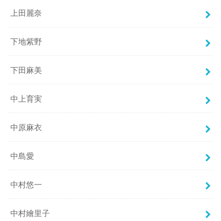
上田麗奈
下地紫野
下田麻美
中上育実
中原麻衣
中島愛
中村悠一
中村繪里子