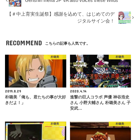
Genshin Ineffa JP VA also voices these Wifus
【＃中上育実生誕祭】感謝を込めて、はじめてのデ
ジタルサイン会！
RECOMMEND
こちらの記事も人気です。
朴璐美
朴璐美
2019.8.29
2020.4.14
朴璐美「俺も、君たちの事が大好
進撃の巨人コラボ 声優 神谷浩史
きだよ！」
さん 小野大輔さん 朴璐美さん 子
安武…
朴璐美
朴璐美