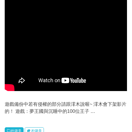
遊戲備份中若有侵權的部分請跟澪木說喔~ 澪木會下架影片
的！ 遊戲：夢王國與沉睡中的100位王子 …
朴璐美
朴璐美