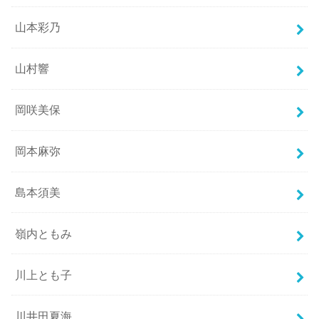
山本彩乃
山村響
岡咲美保
岡本麻弥
島本須美
嶺内ともみ
川上とも子
川井田夏海