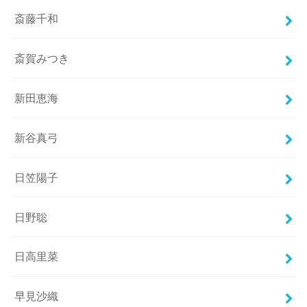
斎藤千和
斎賀みつき
新田恵海
新谷真弓
日笠陽子
日野聡
日高里菜
早見沙織