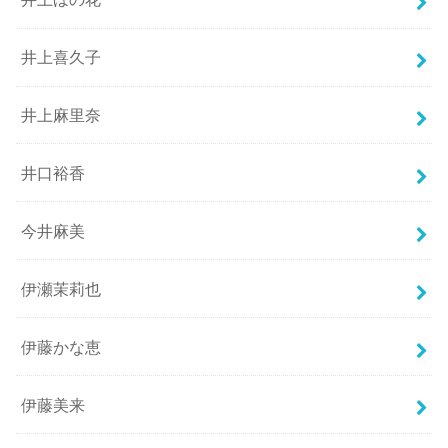
井上喜久子
井上麻里奈
井口裕香
今井麻美
伊瀬茉莉也
伊藤かな恵
伊藤美来