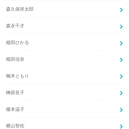
森久保祥太郎
森永千才
植田ひかる
植田佳奈
楠木ともり
榊原良子
榎本温子
横山智佐