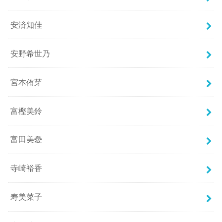
安済知佳
安野希世乃
宮本侑芽
富樫美鈴
富田美憂
寺崎裕香
寿美菜子