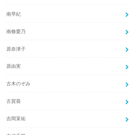
南早紀
南條愛乃
原奈津子
原由実
古木のぞみ
古賀葵
吉岡茉祐