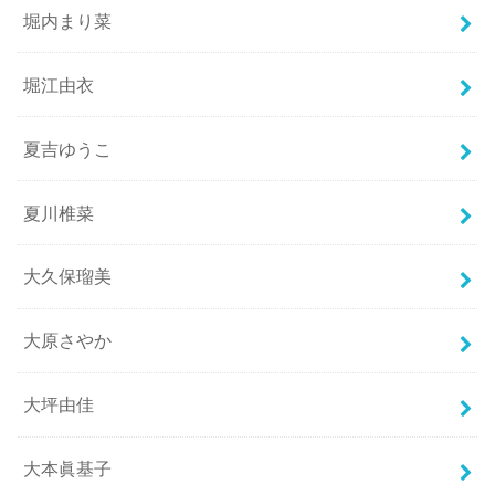
堀内まり菜
堀江由衣
夏吉ゆうこ
夏川椎菜
大久保瑠美
大原さやか
大坪由佳
大本眞基子