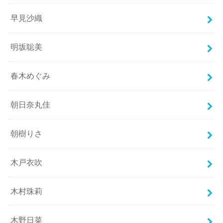
早見沙織
明坂聡美
春木めぐみ
朝日奈丸佳
朝樹りさ
木戸衣吹
木村珠莉
木野日菜