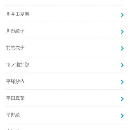
川井田夏海
川澄綾子
巽悠衣子
市ノ瀬加那
平塚紗依
平田真菜
平野綾