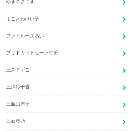
ゆきのさつき
よこざわけい子
ファイルーズあい
ブリドカットセーラ恵美
三森すずこ
三澤紗千香
三瓶由布子
三石琴乃