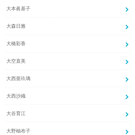
大本眞基子
大森日雅
大橋彩香
大空直美
大西亜玖璃
大西沙織
大谷育江
大野柚布子