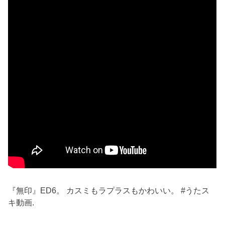
『無印』ED6。 カスミもラプラスもかわいい。 #うたス
キ動画.