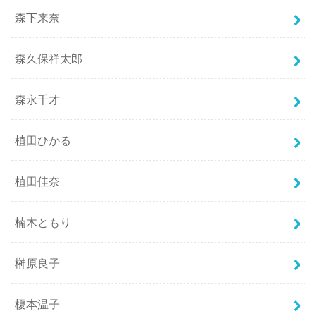
森下来奈
森久保祥太郎
森永千才
植田ひかる
植田佳奈
楠木ともり
榊原良子
榎本温子