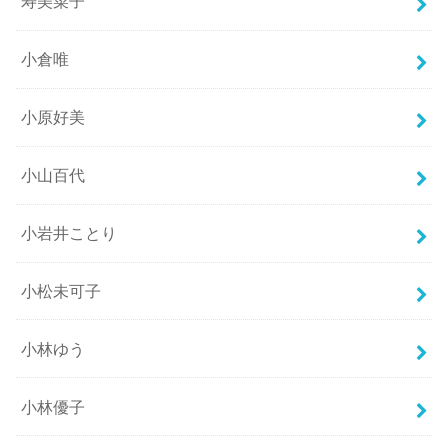
寿美菜子
小倉唯
小原好美
小山百代
小岩井ことり
小松未可子
小林ゆう
小林優子