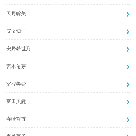
天野聡美
安済知佳
安野希世乃
宮本侑芽
富樫美鈴
富田美憂
寺崎裕香