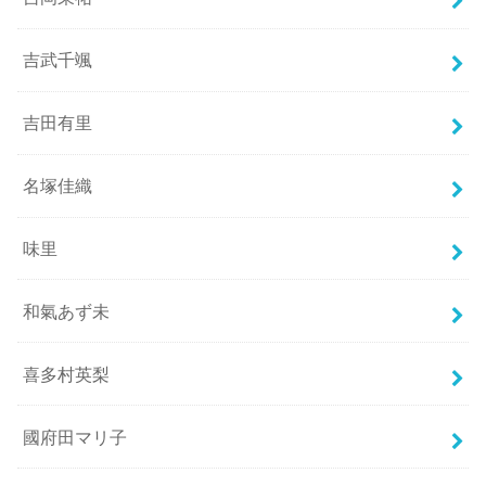
吉武千颯
吉田有里
名塚佳織
味里
和氣あず未
喜多村英梨
國府田マリ子