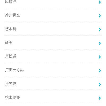
広橋涼
徳井青空
悠木碧
愛美
戸松遥
戸田めぐみ
折笠愛
指出毬亜