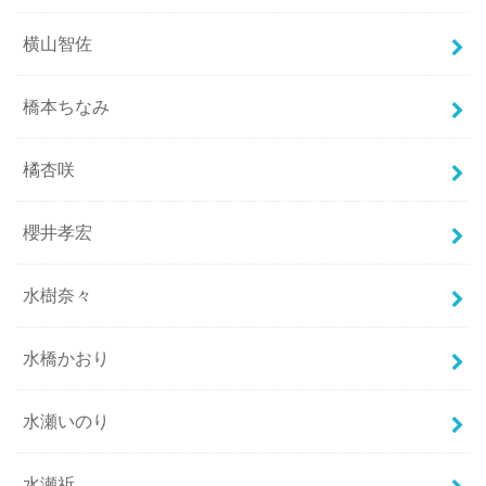
横山智佐
橋本ちなみ
橘杏咲
櫻井孝宏
水樹奈々
水橋かおり
水瀬いのり
水瀬祈