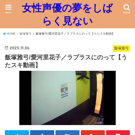
女性声優の夢をしば
menu
search
らく見ない
HOME
飯塚雅弓
飯塚雅弓/愛河里花子／ラプラスにのって【うたスキ動画】
2025.11.06
飯塚雅弓
飯塚雅弓/愛河里花子／ラプラスにのって【う
たスキ動画】