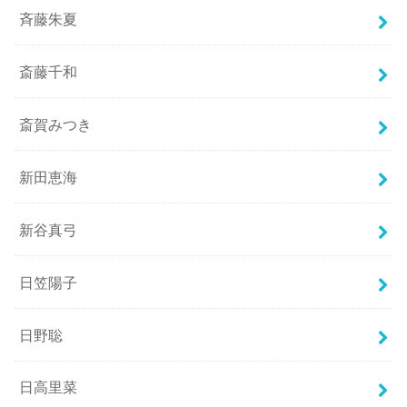
斉藤朱夏
斎藤千和
斎賀みつき
新田恵海
新谷真弓
日笠陽子
日野聡
日高里菜