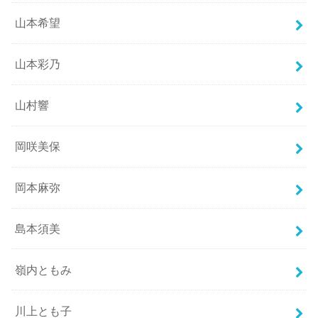
山本希望
山本彩乃
山村響
岡咲美保
岡本麻弥
島本須美
嶺内ともみ
川上とも子