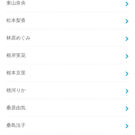
東山奈央
松本梨香
林原めぐみ
根岸実花
根本京里
桃河りか
桑原由気
桑島法子