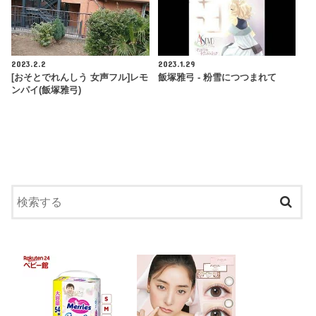
2023.2.2
2023.1.29
[おそとでれんしう 女声フル]レモ
飯塚雅弓 - 粉雪につつまれて
ンパイ(飯塚雅弓)