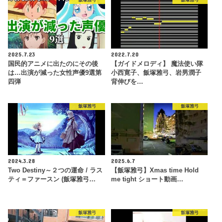
飯塚雅弓
飯塚雅弓
2025.7.23
2022.7.20
国民的アニメに出たのにその後
【ガイドメロディ】 魔法使い隊
は…出演が減った女性声優9選第
小西寛子、飯塚雅弓、岩男潤子
四弾
背伸びを…
飯塚雅弓
飯塚雅弓
2024.3.28
2025.6.7
Two Destiny～２つの運命 / ラス
【飯塚雅弓】Xmas time Hold
ティ＝ファースン (飯塚雅弓…
me tight ショート動画…
飯塚雅弓
飯塚雅弓