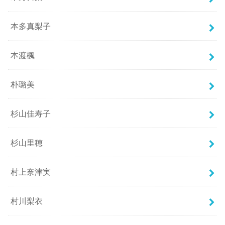
本多真梨子
本渡楓
朴璐美
杉山佳寿子
杉山里穂
村上奈津実
村川梨衣