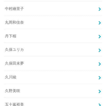
中村繪里子
丸岡和佳奈
丹下桜
久保ユリカ
久保田未夢
久川綾
久野美咲
五十嵐裕美