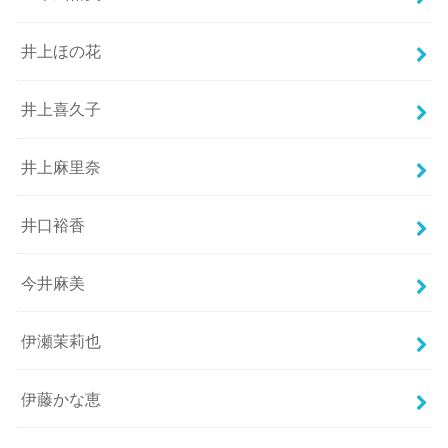
井上ほの花
井上喜久子
井上麻里奈
井口裕香
今井麻美
伊瀬茉莉也
伊藤かな恵