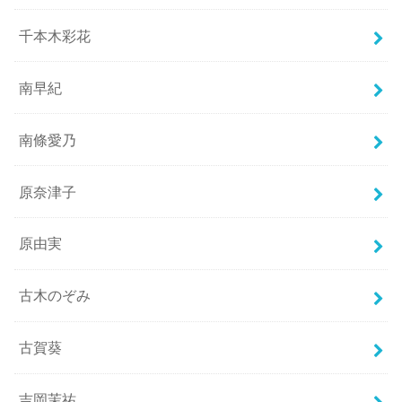
千本木彩花
南早紀
南條愛乃
原奈津子
原由実
古木のぞみ
古賀葵
吉岡茉祐