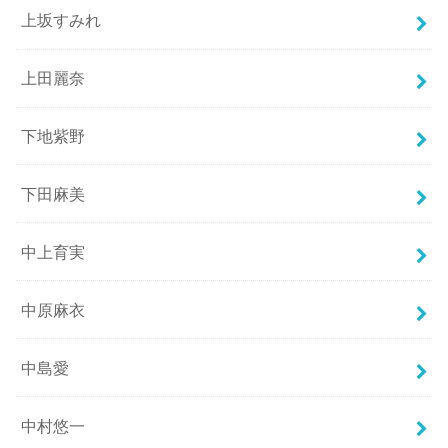
上坂すみれ
上田麗奈
下地紫野
下田麻美
中上育実
中原麻衣
中島愛
中村悠一