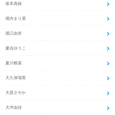
坂本真綾
堀内まり菜
堀江由衣
夏吉ゆうこ
夏川椎菜
大久保瑠美
大原さやか
大坪由佳