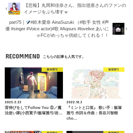
【悲報】丸岡和佳奈さん、指出毬亜さんのファンの
イメージをぶち壊すｗ
part75｜
#鈴木愛奈 AinaSuzuki （#歌手 女性 #声
優 #singer #Voice actor)#歌 #Aqours #lovelive あいに
ゃFCがめっちゃ供給してくれる！！
RECOMMEND
こちらの記事も人気です。
飯塚雅弓
飯塚雅弓
2025.2.23
2022.10.3
背伸びをしてFollow You ⑤／魔
『ミントと口笛』 歌い手：飯塚
法使い隊(小西寛子/飯塚雅弓/岩…
雅弓 作詞＆作曲：長谷川智樹
cho…