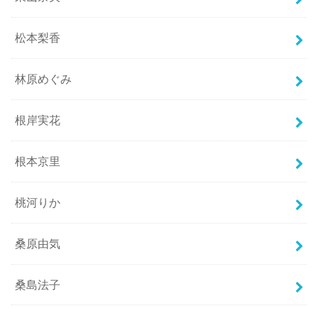
松本梨香
林原めぐみ
根岸実花
根本京里
桃河りか
桑原由気
桑島法子