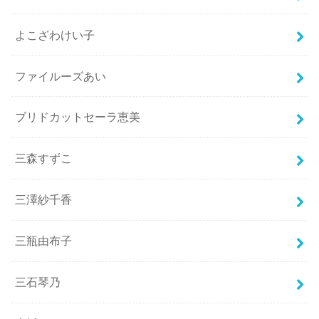
よこざわけい子
ファイルーズあい
ブリドカットセーラ恵美
三森すずこ
三澤紗千香
三瓶由布子
三石琴乃