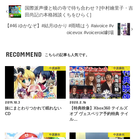
国際派声優と暁の寺で待ち合わせ？[中村繪里子・吉
田尚記の本格雑談くちをひらく]
【#46 ゆかなぞ】#結月ゆかり #雨晴はう #aivoice #v
oicevox #voiceroid劇場
RECOMMEND
こちらの記事も人気です。
中原麻衣
中原麻衣
2019.10.3
2020.2.16
妹にまとわりつかれて眠れない
【特典映像】Xbox360 テイルズ
CD
オブ ヴェスペリア予約特典 テイ
ル…
中原麻衣
中原麻衣