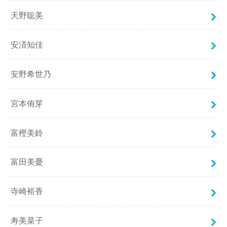
天野聡美
安済知佳
安野希世乃
宮本侑芽
富樫美鈴
富田美憂
寺崎裕香
寿美菜子