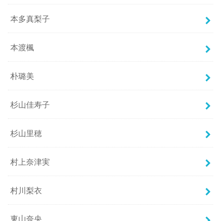
本多真梨子
本渡楓
朴璐美
杉山佳寿子
杉山里穂
村上奈津実
村川梨衣
東山奈央