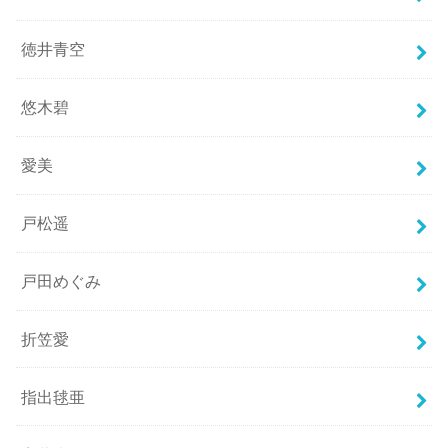
徳井青空
悠木碧
愛美
戸松遥
戸田めぐみ
折笠愛
指出毬亜