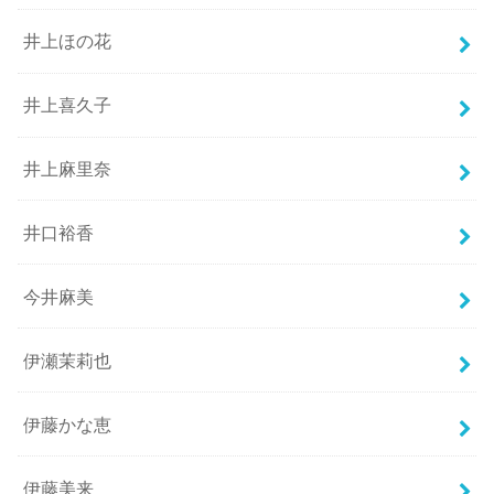
井上ほの花
井上喜久子
井上麻里奈
井口裕香
今井麻美
伊瀬茉莉也
伊藤かな恵
伊藤美来