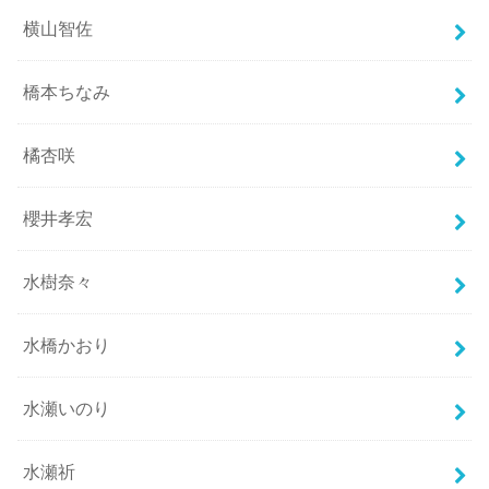
横山智佐
橋本ちなみ
橘杏咲
櫻井孝宏
水樹奈々
水橋かおり
水瀬いのり
水瀬祈