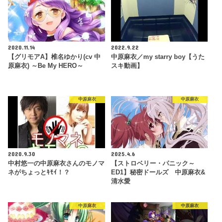
2020.11.14
2022.9.22
【グリモアA】椎名ゆかり(cv 中
中原麻衣／my starry boy【うた
原麻衣) ～Be My HERO～
スキ動画】
中原麻衣
中原麻衣
2020.9.30
2025.4.6
中村悠一の中原麻衣さんのモノマ
【ストロベリー・パニック～
ネがちょっとｷﾓｲ！？
ED1】秘密ドールズ 中原麻衣&
清水愛
中原麻衣
中原麻衣