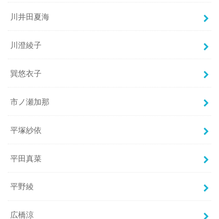
川井田夏海
川澄綾子
巽悠衣子
市ノ瀬加那
平塚紗依
平田真菜
平野綾
広橋涼