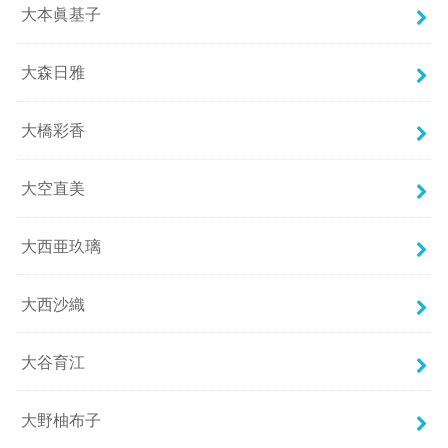
大本眞基子
大森日雅
大橋彩香
大空直美
大西亜玖璃
大西沙織
大谷育江
大野柚布子