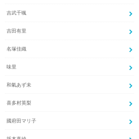
吉武千颯
吉田有里
名塚佳織
味里
和氣あず未
喜多村英梨
國府田マリ子
坂本真綾