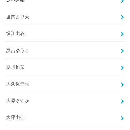
堀内まり菜
堀江由衣
夏吉ゆうこ
夏川椎菜
大久保瑠美
大原さやか
大坪由佳