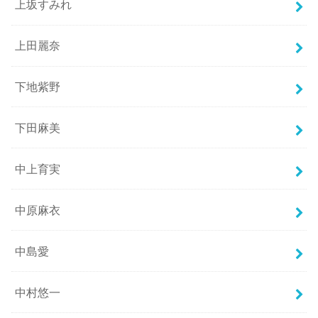
上坂すみれ
上田麗奈
下地紫野
下田麻美
中上育実
中原麻衣
中島愛
中村悠一