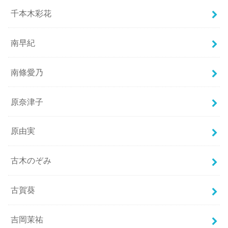
千本木彩花
南早紀
南條愛乃
原奈津子
原由実
古木のぞみ
古賀葵
吉岡茉祐