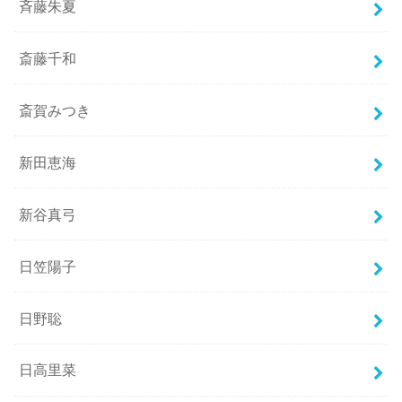
斉藤朱夏
斎藤千和
斎賀みつき
新田恵海
新谷真弓
日笠陽子
日野聡
日高里菜