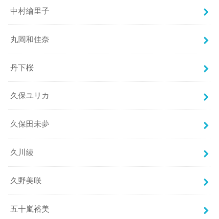
中村繪里子
丸岡和佳奈
丹下桜
久保ユリカ
久保田未夢
久川綾
久野美咲
五十嵐裕美