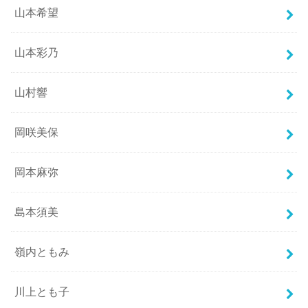
山本希望
山本彩乃
山村響
岡咲美保
岡本麻弥
島本須美
嶺内ともみ
川上とも子