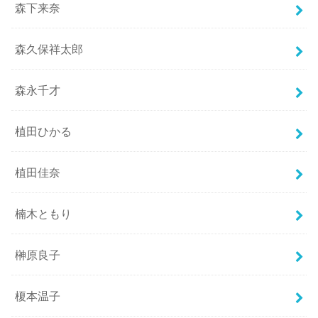
森下来奈
森久保祥太郎
森永千才
植田ひかる
植田佳奈
楠木ともり
榊原良子
榎本温子