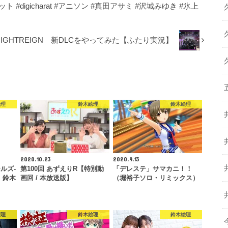
ット #digicharat #アニソン #真田アサミ #沢城みゆき #氷上
 NIGHTREIGN 新DLCをやってみた【ふたり実況】
絵理
鈴木絵理
鈴木絵理
2020.10.23
2020.9.13
ルズ-
第100回 あずえりR【特別動
「デレステ」サマカニ！！
：鈴木
画回 / 本放送版】
（堀裕子ソロ・リミックス）
絵理
鈴木絵理
鈴木絵理