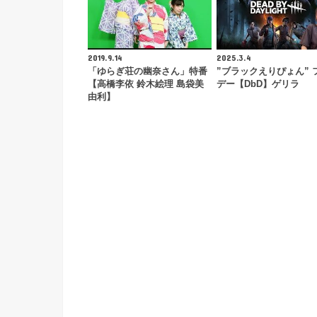
2019.9.14
2025.3.4
「ゆらぎ荘の幽奈さん」特番
”ブラックえりぴょん” 
【高橋李依 鈴木絵理 島袋美
デー【DbD】ゲリラ
由利】