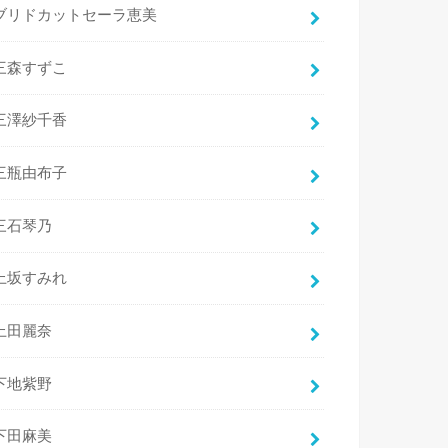
ブリドカットセーラ恵美
三森すずこ
三澤紗千香
三瓶由布子
三石琴乃
上坂すみれ
上田麗奈
下地紫野
下田麻美