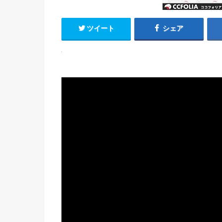
ツイート
シェア