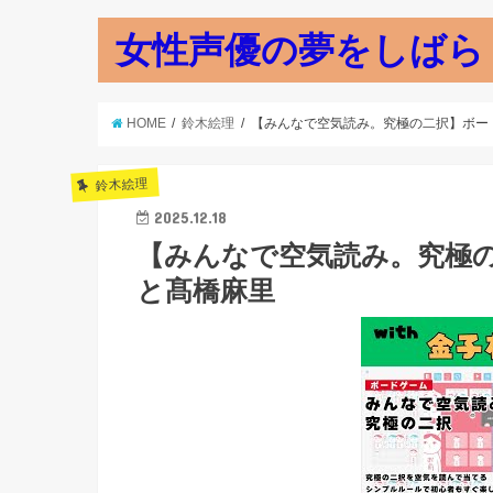
女性声優の夢をしばら
HOME
鈴木絵理
【みんなで空気読み。究極の二択】ボードゲ
鈴木絵理
2025.12.18
【みんなで空気読み。究極の二
と髙橋麻里