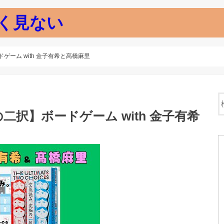
く見ない
ーム with 金子有希と髙橋麻里
択】ボードゲーム with 金子有希