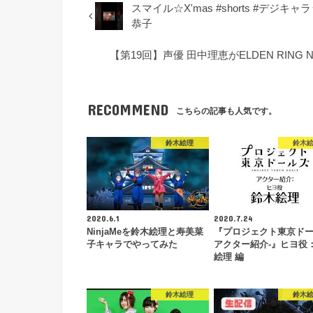
スマイル☆X'mas #shorts #デジキャラ
恭子
【第19回】声優 田中理恵がELDEN RING
RECOMMEND
こちらの記事も人気です。
鈴木絵理
鈴木
2020.6.1
2020.7.24
NinjaMeを鈴木絵理と寿美菜
『プロジェクト東京ドー
子キャラでやってみた
アクター紹介-』ヒヨ役
絵理 編
鈴木絵理
鈴木