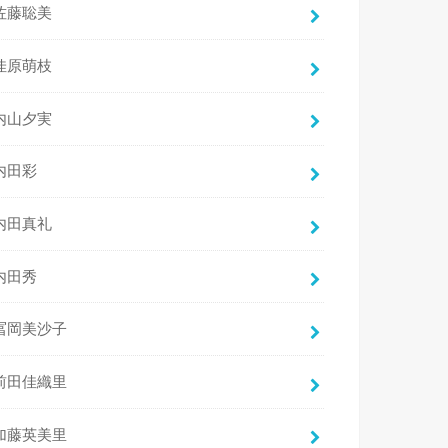
佐藤聡美
佳原萌枝
内山夕実
内田彩
内田真礼
内田秀
冨岡美沙子
前田佳織里
加藤英美里