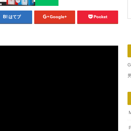
はてブ
Google+
Pocket
G
P