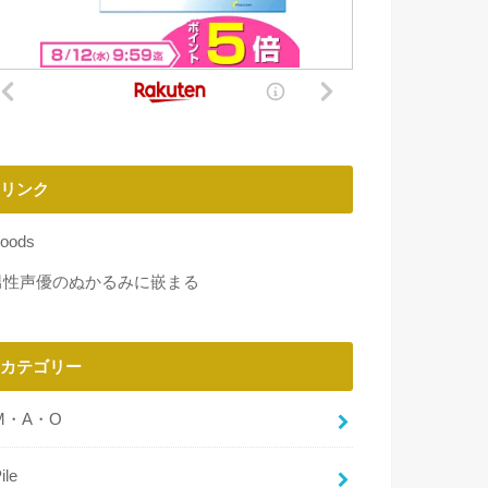
リンク
oods
男性声優のぬかるみに嵌まる
カテゴリー
M・A・O
ile