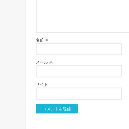
名前
※
メール
※
サイト