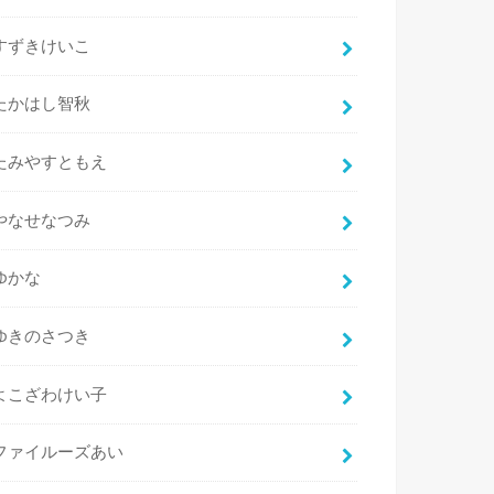
すずきけいこ
たかはし智秋
たみやすともえ
やなせなつみ
ゆかな
ゆきのさつき
よこざわけい子
ファイルーズあい