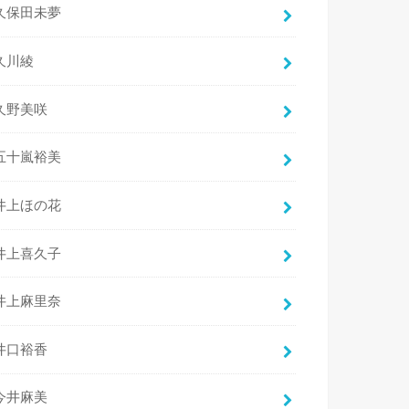
久保田未夢
久川綾
久野美咲
五十嵐裕美
井上ほの花
井上喜久子
井上麻里奈
井口裕香
今井麻美