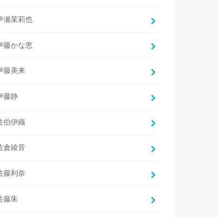
伊瀬茉莉也
伊藤かな恵
伊藤美来
伊藤静
佐伯伊織
佐倉綾音
佐藤利奈
佐藤朱