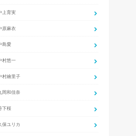
中上育実
中原麻衣
中島愛
中村悠一
中村繪里子
丸岡和佳奈
丹下桜
久保ユリカ