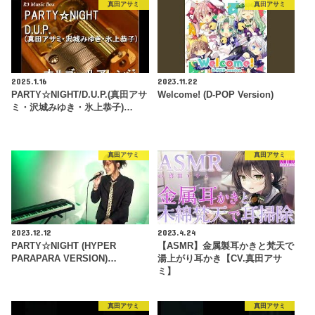
真田アサミ
真田アサミ
2025.1.16
2023.11.22
PARTY☆NIGHT/D.U.P.(真田アサ
Welcome! (D-POP Version)
ミ・沢城みゆき・氷上恭子)…
真田アサミ
真田アサミ
2023.12.12
2023.4.24
PARTY☆NIGHT (HYPER
【ASMR】金属製耳かきと梵天で
PARAPARA VERSION)…
湯上がり耳かき【CV.真田アサ
ミ】
真田アサミ
真田アサミ