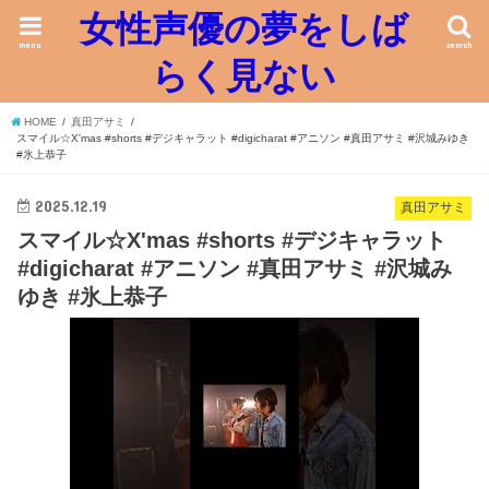
女性声優の夢をしば
menu
search
らく見ない
HOME
真田アサミ
スマイル☆X'mas #shorts #デジキャラット #digicharat #アニソン #真田アサミ #沢城みゆき
#氷上恭子
2025.12.19
真田アサミ
スマイル☆X'mas #shorts #デジキャラット
#digicharat #アニソン #真田アサミ #沢城み
ゆき #氷上恭子