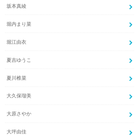
坂本真綾
堀内まり菜
堀江由衣
夏吉ゆうこ
夏川椎菜
大久保瑠美
大原さやか
大坪由佳