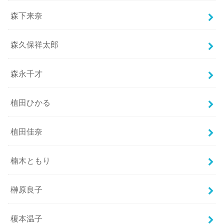
森下来奈
森久保祥太郎
森永千才
植田ひかる
植田佳奈
楠木ともり
榊原良子
榎本温子