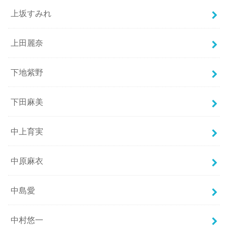
上坂すみれ
上田麗奈
下地紫野
下田麻美
中上育実
中原麻衣
中島愛
中村悠一