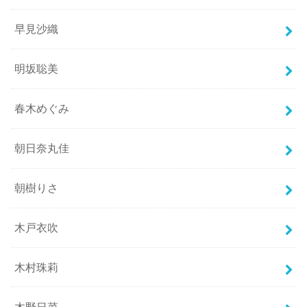
早見沙織
明坂聡美
春木めぐみ
朝日奈丸佳
朝樹りさ
木戸衣吹
木村珠莉
木野日菜