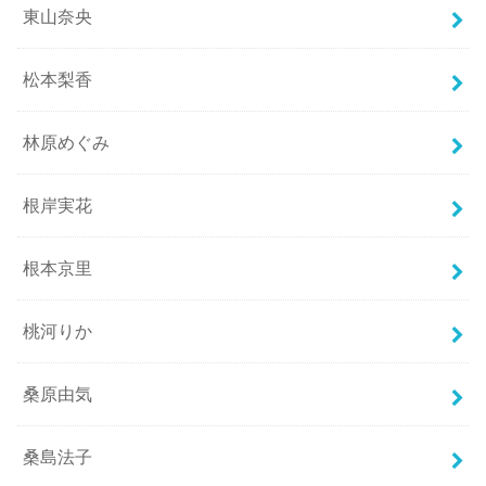
東山奈央
松本梨香
林原めぐみ
根岸実花
根本京里
桃河りか
桑原由気
桑島法子