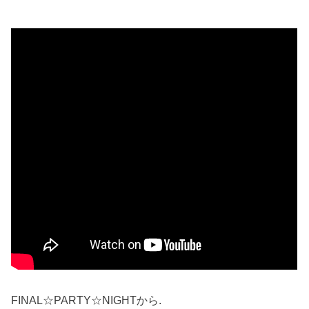
FINAL☆PARTY☆NIGHTから.