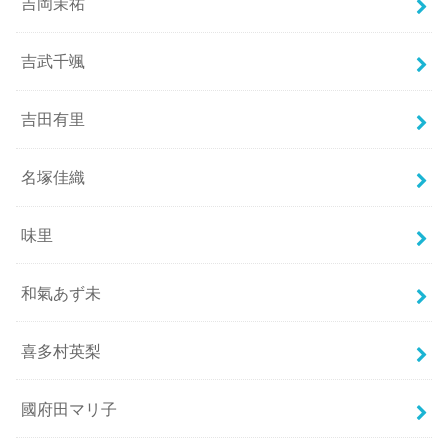
吉岡茉祐
吉武千颯
吉田有里
名塚佳織
味里
和氣あず未
喜多村英梨
國府田マリ子