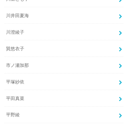
川井田夏海
川澄綾子
巽悠衣子
市ノ瀬加那
平塚紗依
平田真菜
平野綾