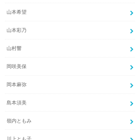
山本希望
山本彩乃
山村響
岡咲美保
岡本麻弥
島本須美
嶺内ともみ
川上とも子