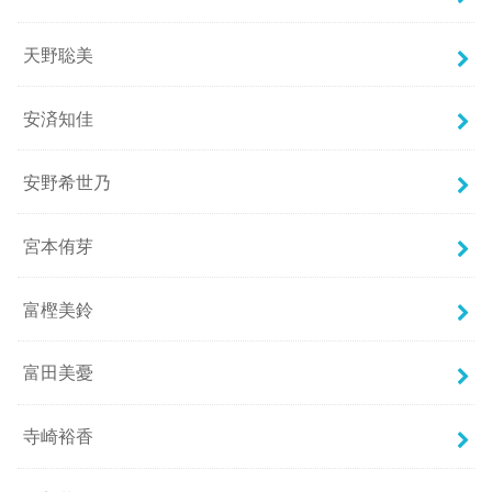
天野聡美
安済知佳
安野希世乃
宮本侑芽
富樫美鈴
富田美憂
寺崎裕香