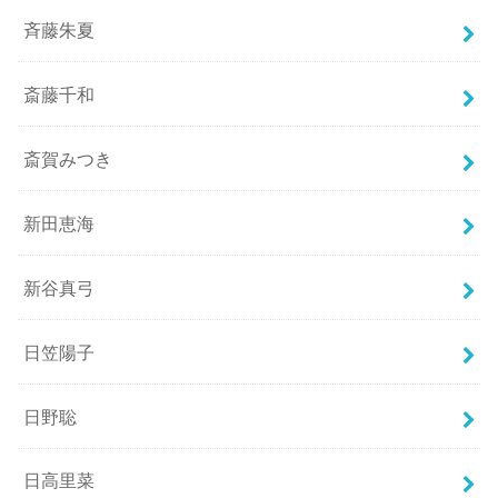
斉藤朱夏
斎藤千和
斎賀みつき
新田恵海
新谷真弓
日笠陽子
日野聡
日高里菜