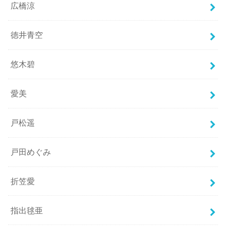
広橋涼
徳井青空
悠木碧
愛美
戸松遥
戸田めぐみ
折笠愛
指出毬亜