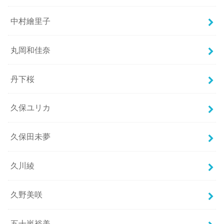
中村繪里子
丸岡和佳奈
丹下桜
久保ユリカ
久保田未夢
久川綾
久野美咲
五十嵐裕美