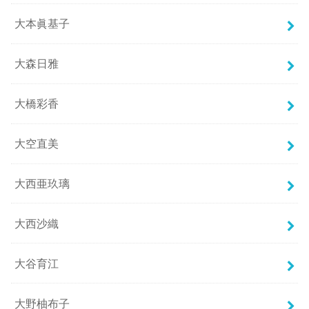
大本眞基子
大森日雅
大橋彩香
大空直美
大西亜玖璃
大西沙織
大谷育江
大野柚布子