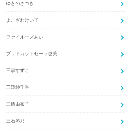
ゆきのさつき
よこざわけい子
ファイルーズあい
ブリドカットセーラ恵美
三森すずこ
三澤紗千香
三瓶由布子
三石琴乃