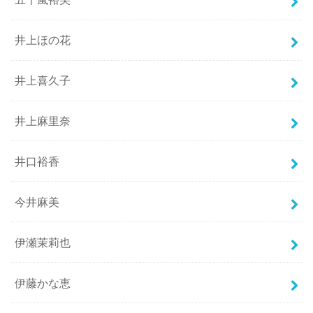
井上ほの花
井上喜久子
井上麻里奈
井口裕香
今井麻美
伊瀬茉莉也
伊藤かな恵