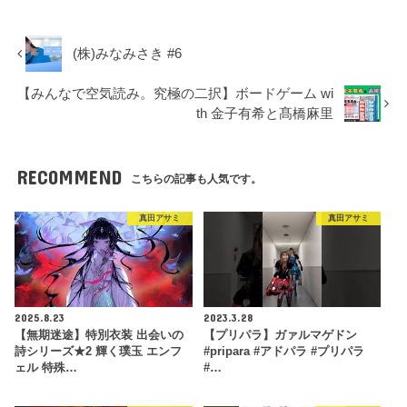
(株)みなみさき #6
【みんなで空気読み。究極の二択】ボードゲーム wi
th 金子有希と髙橋麻里
RECOMMEND
こちらの記事も人気です。
真田アサミ
真田アサミ
2025.8.23
2023.3.28
【無期迷途】特別衣装 出会いの
【プリパラ】ガァルマゲドン
詩シリーズ★2 輝く璞玉 エンフ
#pripara #アドパラ #プリパラ
ェル 特殊…
#…