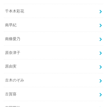
千本木彩花
南早紀
南條愛乃
原奈津子
原由実
古木のぞみ
古賀葵