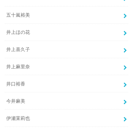
五十嵐裕美
井上ほの花
井上喜久子
井上麻里奈
井口裕香
今井麻美
伊瀬茉莉也