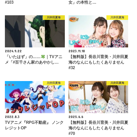
#103
女」の本性と…
川井田夏海
川井田夏海
2024.9.22
2023.11.18
「いたはず」の……
｜TVアニ
【無料版】長谷川育美・川井田夏
メ「#百千さん家のあやかし…
海のなんにもしたくありません
#32
川井田夏海
川井田夏海
2022.8.3
2025.6.6
TVアニメ『RPG不動産』 ノンク
【無料版】長谷川育美・川井田夏
レジットOP
海のなんにもしたくありません
#70