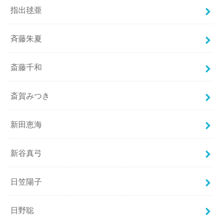
指出毬亜
斉藤朱夏
斎藤千和
斎賀みつき
新田恵海
新谷真弓
日笠陽子
日野聡