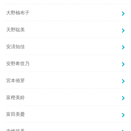
大野柚布子
天野聡美
安済知佳
安野希世乃
宮本侑芽
富樫美鈴
富田美憂