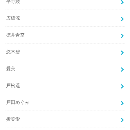
平野綾
広橋涼
徳井青空
悠木碧
愛美
戸松遥
戸田めぐみ
折笠愛