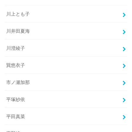
川上とも子
川井田夏海
川澄綾子
巽悠衣子
市ノ瀬加那
平塚紗依
平田真菜