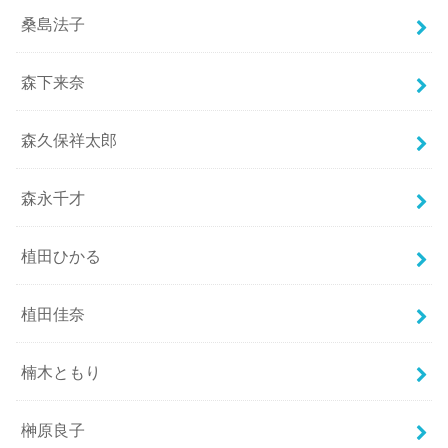
桑島法子
森下来奈
森久保祥太郎
森永千才
植田ひかる
植田佳奈
楠木ともり
榊原良子