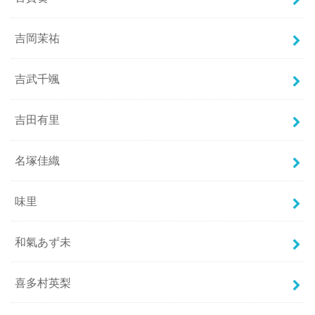
吉岡茉祐
吉武千颯
吉田有里
名塚佳織
味里
和氣あず未
喜多村英梨