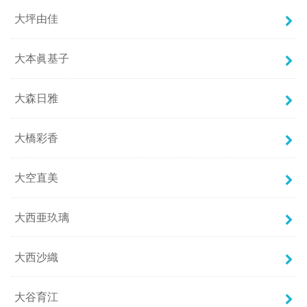
大坪由佳
大本眞基子
大森日雅
大橋彩香
大空直美
大西亜玖璃
大西沙織
大谷育江