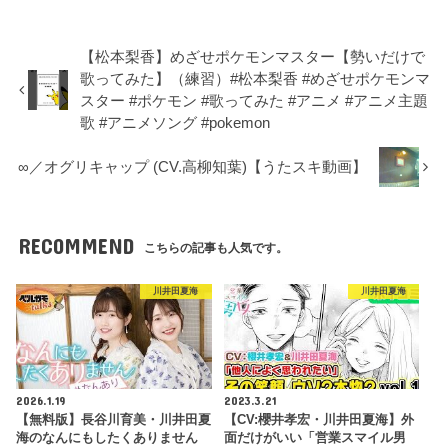
【松本梨香】めざせポケモンマスター【勢いだけで
歌ってみた】（練習）#松本梨香 #めざせポケモンマ
スター #ポケモン #歌ってみた #アニメ #アニメ主題
歌 #アニメソング #pokemon
∞／オグリキャップ (CV.高柳知葉)【うたスキ動画】
RECOMMEND
こちらの記事も人気です。
川井田夏海
川井田夏海
2026.1.19
2023.3.21
【無料版】長谷川育美・川井田夏
【CV:櫻井孝宏・川井田夏海】外
海のなんにもしたくありません
面だけがいい「営業スマイル男