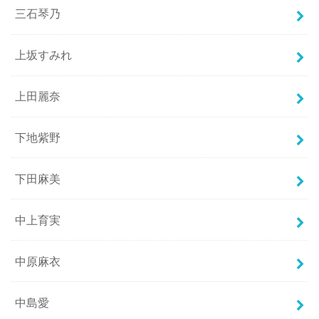
三石琴乃
上坂すみれ
上田麗奈
下地紫野
下田麻美
中上育実
中原麻衣
中島愛