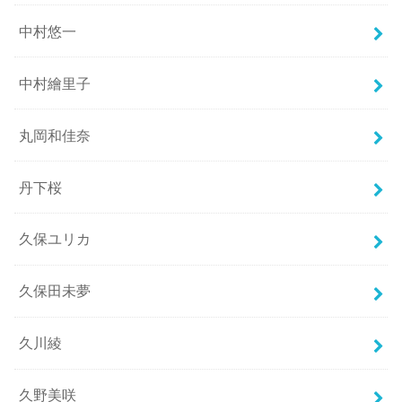
中村悠一
中村繪里子
丸岡和佳奈
丹下桜
久保ユリカ
久保田未夢
久川綾
久野美咲