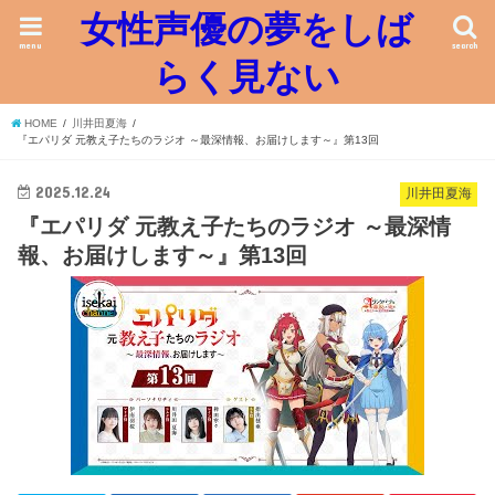
女性声優の夢をしば
menu
search
らく見ない
HOME
川井田夏海
『エパリダ 元教え子たちのラジオ ～最深情報、お届けします～』第13回
2025.12.24
川井田夏海
『エパリダ 元教え子たちのラジオ ～最深情
報、お届けします～』第13回