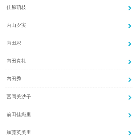
佳原萌枝
内山夕実
内田彩
内田真礼
内田秀
冨岡美沙子
前田佳織里
加藤英美里