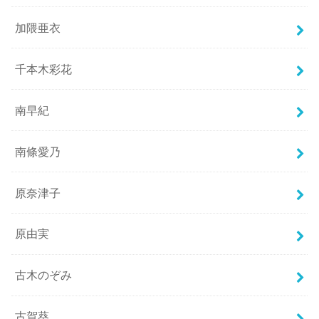
加隈亜衣
千本木彩花
南早紀
南條愛乃
原奈津子
原由実
古木のぞみ
古賀葵