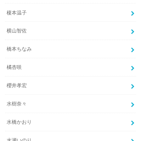
榎本温子
横山智佐
橋本ちなみ
橘杏咲
櫻井孝宏
水樹奈々
水橋かおり
水瀬いのり