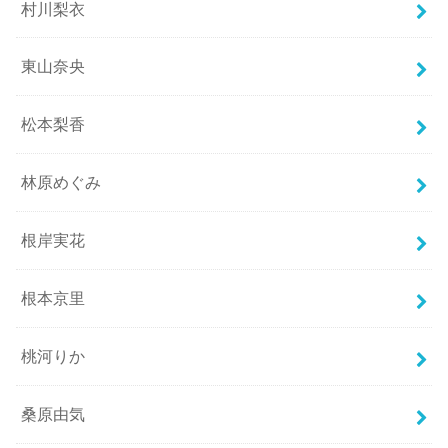
村川梨衣
東山奈央
松本梨香
林原めぐみ
根岸実花
根本京里
桃河りか
桑原由気