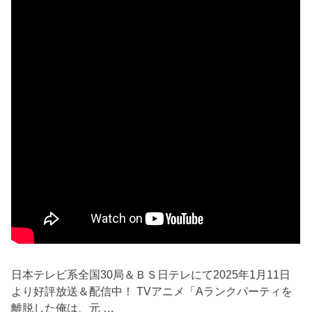
日本テレビ系全国30局＆ＢＳ日テレにて2025年1月11日
より好評放送＆配信中！ TVアニメ「Aランクパーティを
離脱した俺は、元 …