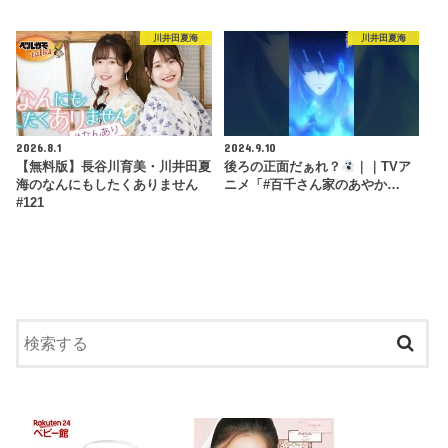
川井田夏海
川井田夏海
2026.8.1
2024.9.10
【無料版】長谷川育美・川井田夏
後ろの正面だぁれ？
｜｜TVア
海のなんにもしたくありません
ニメ「#百千さん家のあやか…
#121