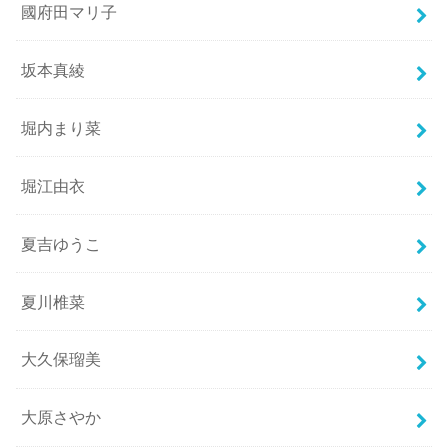
國府田マリ子
坂本真綾
堀内まり菜
堀江由衣
夏吉ゆうこ
夏川椎菜
大久保瑠美
大原さやか