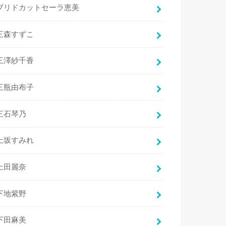
ブリドカットセーラ恵美
三森すずこ
三澤紗千香
三瓶由布子
三石琴乃
上坂すみれ
上田麗奈
下地紫野
下田麻美