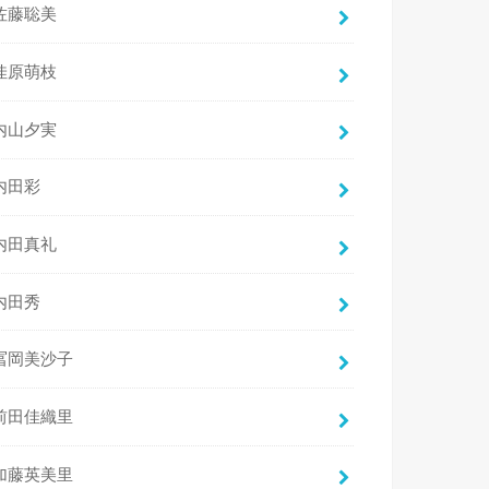
佐藤聡美
佳原萌枝
内山夕実
内田彩
内田真礼
内田秀
冨岡美沙子
前田佳織里
加藤英美里