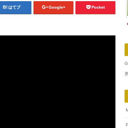
はてブ
Google+
Pocket
G
P