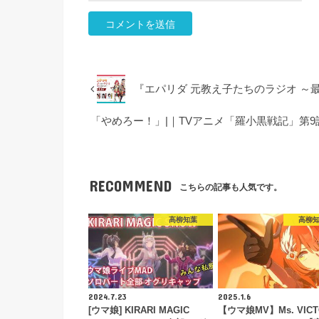
『エパリダ 元教え子たちのラジオ ～
「やめろー！」|｜TVアニメ「羅小黒戦記」第9話 
RECOMMEND
こちらの記事も人気です。
高柳知葉
高柳
2024.7.23
2025.1.6
[ウマ娘] KIRARI MAGIC
【ウマ娘MV】Ms. VICT