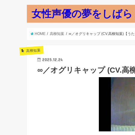
女性声優の夢をしばら
HOME
高柳知葉
∞／オグリキャップ (CV.高柳知葉)【う
高柳知葉
2025.12.24
∞／オグリキャップ (CV.