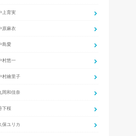
中上育実
中原麻衣
中島愛
中村悠一
中村繪里子
丸岡和佳奈
丹下桜
久保ユリカ