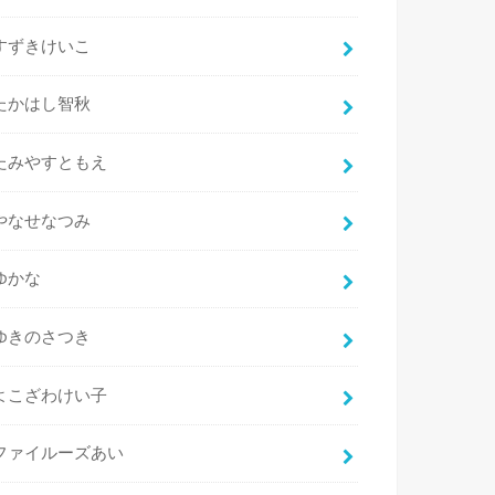
すずきけいこ
たかはし智秋
たみやすともえ
やなせなつみ
ゆかな
ゆきのさつき
よこざわけい子
ファイルーズあい