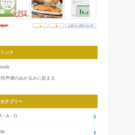
リンク
oods
男性声優のぬかるみに嵌まる
カテゴリー
M・A・O
ile