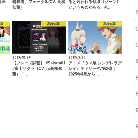
高画
暗殺者、フェータル(CV. 高柳
ると云われる領域《ゾーン》
知葉)
というものがある」#…
知葉
高柳知葉
高柳知葉
2024.12.29
2025.3.20
【フレーズ試聴】 #Sakura01
アニメ『ウマ娘 シンデレラグ
#富士サクラ（CV：#高柳知
レイ』ティザーPV第2弾｜
葉）「…
2025年4月から…