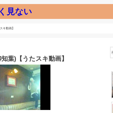
く見ない
たスキ動画】
高柳知葉)【うたスキ動画】