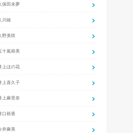
久保田未夢
久川綾
久野美咲
五十嵐裕美
井上ほの花
井上喜久子
井上麻里奈
井口裕香
今井麻美