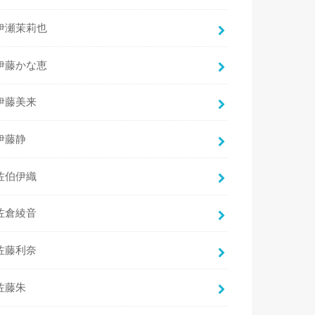
伊瀬茉莉也
伊藤かな恵
伊藤美来
伊藤静
佐伯伊織
佐倉綾音
佐藤利奈
佐藤朱