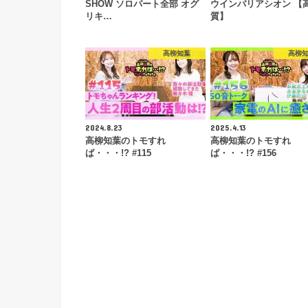
SHOW ソロパート全部 オグ
ウインバリアシオン 【
リキ…
質】
高柳知葉
高柳
2024.8.23
2025.4.13
高柳知葉のトモすれ
高柳知葉のトモすれ
ば・・・!? #115
ば・・・!? #156