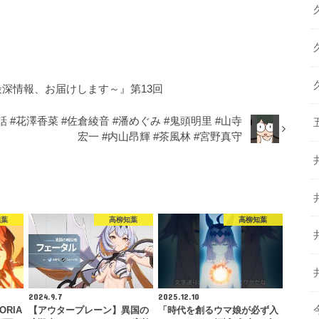
最深情報、お届けします～』第13回
#花澤香菜 #佐倉綾音 #潘めぐみ #鬼頭明里 #山寺
宏一 #内山昂輝 #茶風林 #宮野真守
知葉
高柳知葉
高柳知葉
2024.9.7
2025.12.10
ORIA
【アウタープレーン】異国の
「時代を創るウマ娘が必ず入