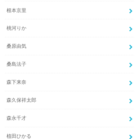
根本京里
桃河りか
桑原由気
桑島法子
森下来奈
森久保祥太郎
森永千才
植田ひかる