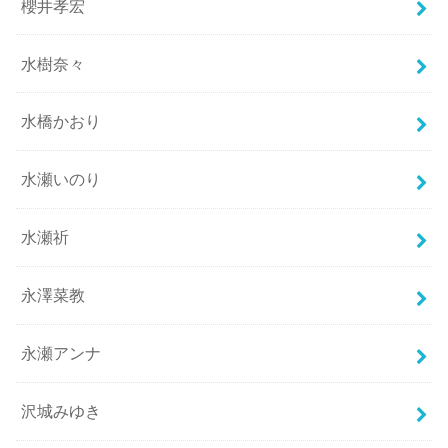
櫻井孝宏
水樹奈々
水橋かおり
水瀬いのり
水瀬祈
永澤菜教
永瀬アンナ
沢城みゆき