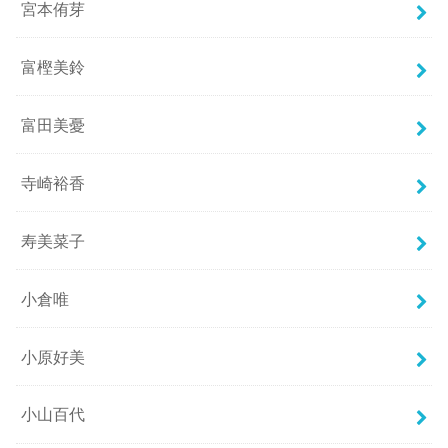
宮本侑芽
富樫美鈴
富田美憂
寺崎裕香
寿美菜子
小倉唯
小原好美
小山百代