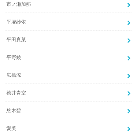
市ノ瀬加那
平塚紗依
平田真菜
平野綾
広橋涼
徳井青空
悠木碧
愛美