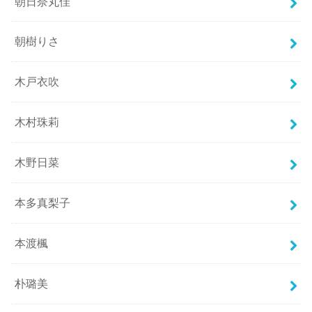
朝日奈丸佳
朝樹りさ
木戸衣吹
木村珠莉
木野日菜
本多真梨子
本渡楓
朴璐美