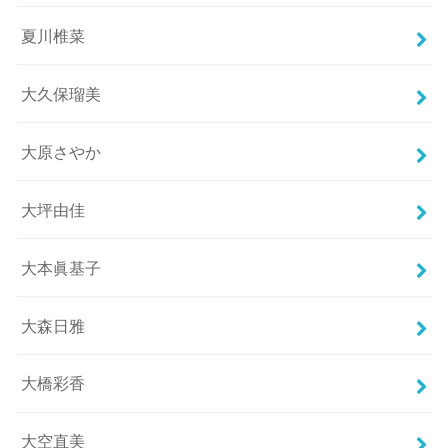
夏川椎菜
大久保瑠美
大原さやか
大坪由佳
大本眞基子
大森日雅
大橋彩香
大空直美