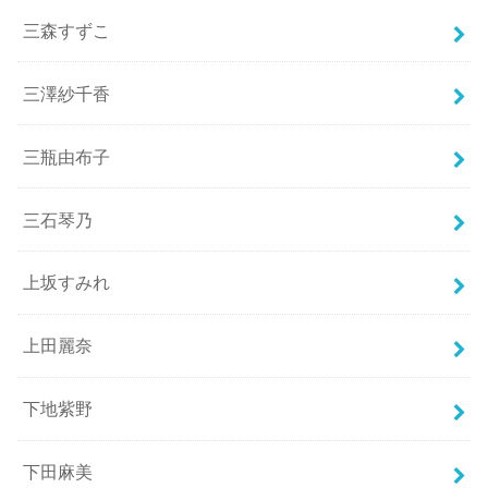
三森すずこ
三澤紗千香
三瓶由布子
三石琴乃
上坂すみれ
上田麗奈
下地紫野
下田麻美