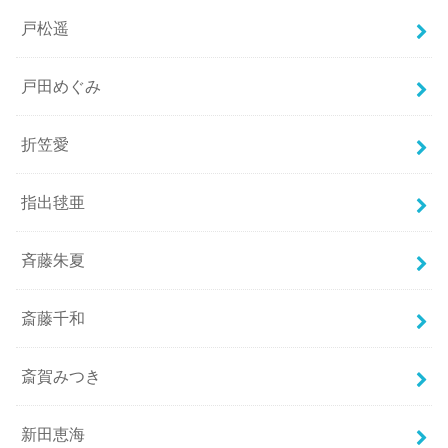
戸松遥
戸田めぐみ
折笠愛
指出毬亜
斉藤朱夏
斎藤千和
斎賀みつき
新田恵海