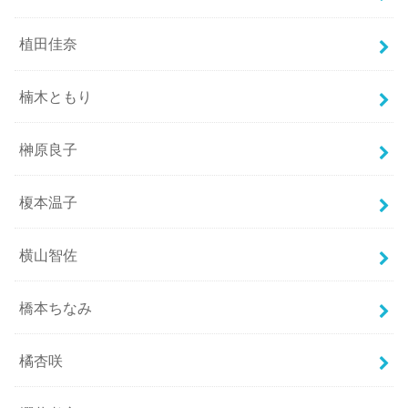
植田佳奈
楠木ともり
榊原良子
榎本温子
横山智佐
橋本ちなみ
橘杏咲