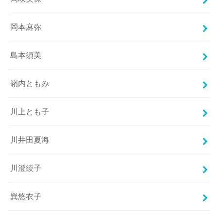
岡本麻弥
島本須美
嶺内ともみ
川上とも子
川井田夏海
川澄綾子
巽悠衣子