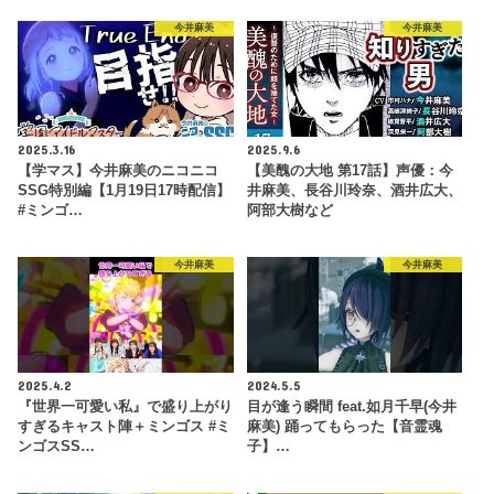
今井麻美
今井麻美
2025.3.16
2025.9.6
【学マス】今井麻美のニコニコ
【美醜の大地 第17話】声優：今
SSG特別編【1月19日17時配信】
井麻美、長谷川玲奈、酒井広大、
#ミンゴ…
阿部大樹など
今井麻美
今井麻美
2025.4.2
2024.5.5
『世界一可愛い私』で盛り上がり
目が逢う瞬間 feat.如月千早(今井
すぎるキャスト陣＋ミンゴス #ミ
麻美) 踊ってもらった【音霊魂
ンゴスSS…
子】…