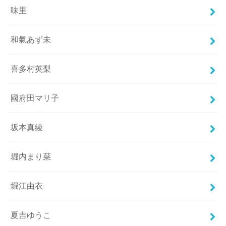
味里
和氣あず未
喜多村英梨
國府田マリ子
坂本真綾
堀内まり菜
堀江由衣
夏吉ゆうこ