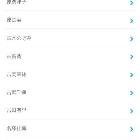
原奈津子
原由実
古木のぞみ
古賀葵
吉岡茉祐
吉武千颯
吉田有里
名塚佳織