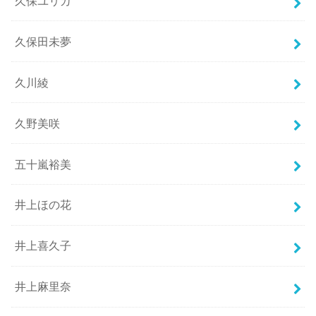
久保ユリカ
久保田未夢
久川綾
久野美咲
五十嵐裕美
井上ほの花
井上喜久子
井上麻里奈