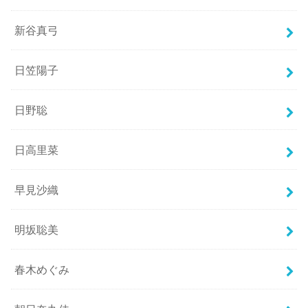
新谷真弓
日笠陽子
日野聡
日高里菜
早見沙織
明坂聡美
春木めぐみ