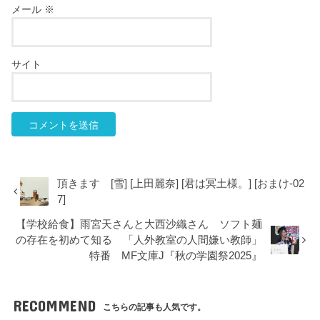
メール
※
サイト
頂きます [雪] [上田麗奈] [君は冥土様。] [おまけ-02
7]
【学校給食】雨宮天さんと大西沙織さん ソフト麺
の存在を初めて知る 「人外教室の人間嫌い教師」
特番 MF文庫J『秋の学園祭2025』
RECOMMEND
こちらの記事も人気です。