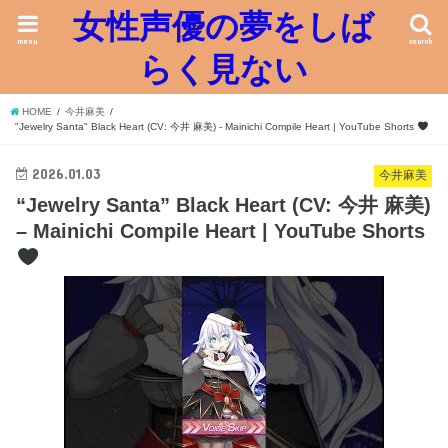
女性声優の夢をしば
menu
search
らく見ない
HOME
今井麻美
"Jewelry Santa" Black Heart (CV: 今井 麻美) - Mainichi Compile Heart | YouTube Shorts
2026.01.03
今井麻美
“Jewelry Santa” Black Heart (CV: 今井 麻美)
– Mainichi Compile Heart | YouTube Shorts