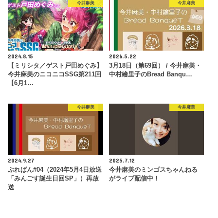
今井麻美
今井麻美
2024.8.15
2026.5.22
【ミリシタ／ゲスト戸田めぐみ】
3月18日（第69回） / 今井麻美・
今井麻美のニコニコSSG第211回
中村繪里子のBread Banqu…
【6月1…
今井麻美
今井麻美
2024.9.27
2025.7.12
ぶればん#04（2024年5月4日放送
今井麻美のミンゴスちゃんねる
「みんごす誕生日回SP」）再放
がライブ配信中！
送