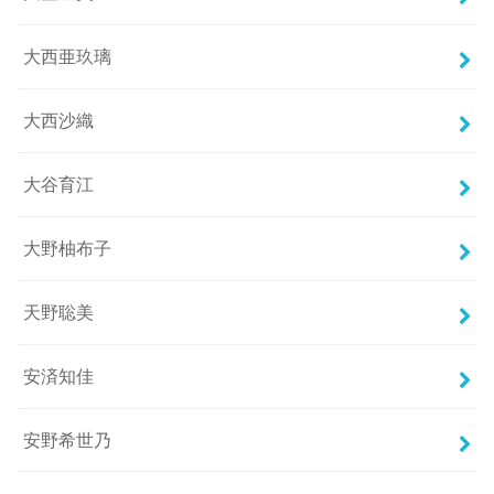
大西亜玖璃
大西沙織
大谷育江
大野柚布子
天野聡美
安済知佳
安野希世乃