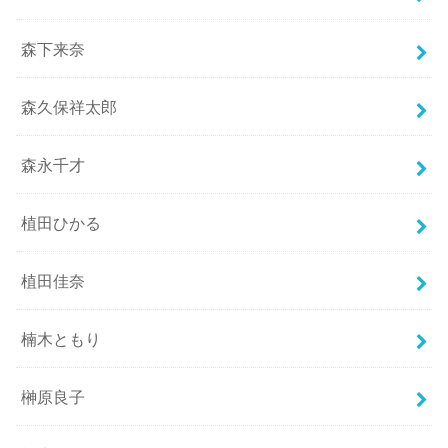
森下来奈
森久保祥太郎
森永千才
植田ひかる
植田佳奈
楠木ともり
榊原良子