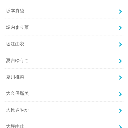
坂本真綾
堀内まり菜
堀江由衣
夏吉ゆうこ
夏川椎菜
大久保瑠美
大原さやか
大坪由佳