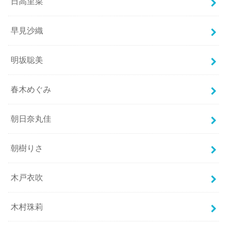
日高里菜
早見沙織
明坂聡美
春木めぐみ
朝日奈丸佳
朝樹りさ
木戸衣吹
木村珠莉