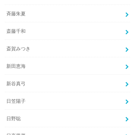
斉藤朱夏
斎藤千和
斎賀みつき
新田恵海
新谷真弓
日笠陽子
日野聡