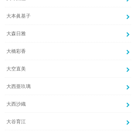
大本眞基子
大森日雅
大橋彩香
大空直美
大西亜玖璃
大西沙織
大谷育江