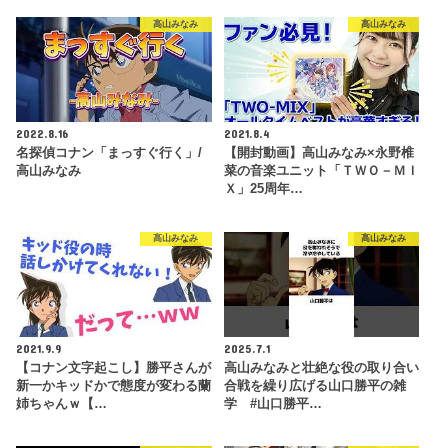
高山みなみ
高山みなみ
2022.8.16
2021.8.4
名探偵コナン「まっすぐ行く」/
【開封動画】高山みなみ×永野椎
高山みなみ
菜の音楽ユニット「ＴＷＯ－ＭＩ
Ｘ」25周年…
高山みなみ
高山みなみ
2021.9.9
2025.7.1
【コナン文字起こし】勝平さんが
高山みなみと壮絶な役の取り合い
新一かキッドかで態度が変わる蘭
合戦を繰り広げる山口勝平の雑
姉ちゃんｗ【…
学 #山口勝平…