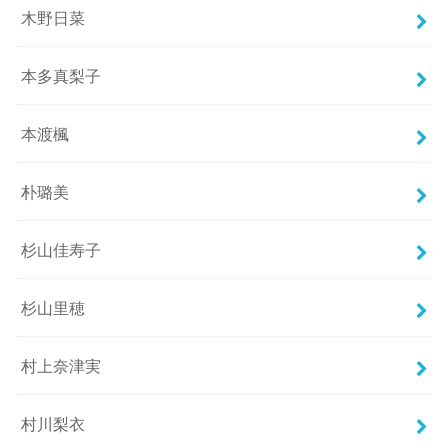
木野日菜
本多真梨子
本渡楓
朴璐美
杉山佳寿子
杉山里穂
村上奈津実
村川梨衣