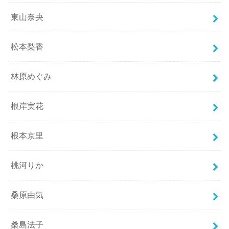
東山奈央
松本梨香
林原めぐみ
根岸実花
根本京里
桃河りか
桑原由気
桑島法子