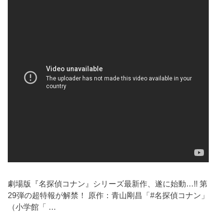
劇場版『名探偵コナン』シリーズ最新作、遂に始動…!! 第
29弾の超特報が解禁！ 原作：青山剛昌「#名探偵コナン」
（小学館「 …