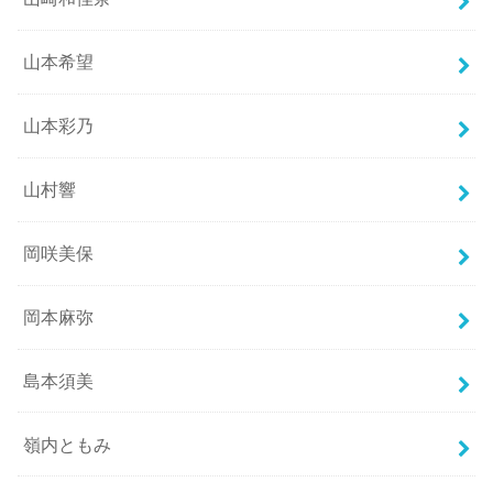
山本希望
山本彩乃
山村響
岡咲美保
岡本麻弥
島本須美
嶺内ともみ