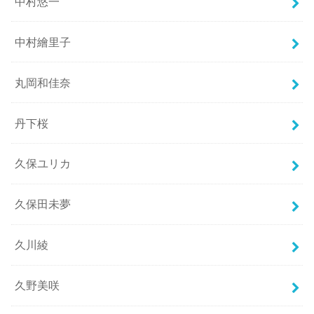
中村悠一
中村繪里子
丸岡和佳奈
丹下桜
久保ユリカ
久保田未夢
久川綾
久野美咲