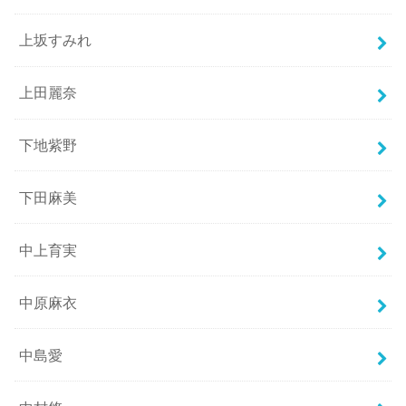
上坂すみれ
上田麗奈
下地紫野
下田麻美
中上育実
中原麻衣
中島愛