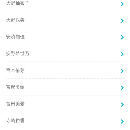
大野柚布子
天野聡美
安済知佳
安野希世乃
宮本侑芽
富樫美鈴
富田美憂
寺崎裕香