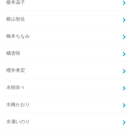
榎本温子
横山智佐
橋本ちなみ
橘杏咲
櫻井孝宏
水樹奈々
水橋かおり
水瀬いのり