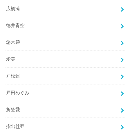
広橋涼
徳井青空
悠木碧
愛美
戸松遥
戸田めぐみ
折笠愛
指出毬亜