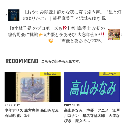
【おやすみ朗読】静かな夜に寄り添う声。『星と灯
のゆりかご』｜能登麻美子 × 沢城みゆき 風
【#小林千晃 のプロポーズも
】#川島零士 が初の
総合司会に挑戦
#声優と夜あそび 大忘年会SP
｜『声優と夜あそび2025』
RECOMMEND
こちらの記事も人気です。
高山みなみ
高山みなみ
2022.2.23
2021.12.19
少年アリス 緒方恵美 高山みなみ
高山みなみ 声優 アニメ 江戸
石田彰 他 3/6
川コナン 猪名寺乱太郎 天道な
びき 魔女の…