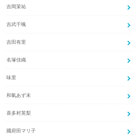
吉岡茉祐
吉武千颯
吉田有里
名塚佳織
味里
和氣あず未
喜多村英梨
國府田マリ子