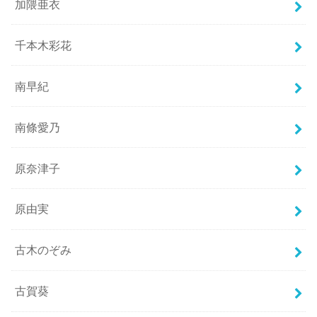
加隈亜衣
千本木彩花
南早紀
南條愛乃
原奈津子
原由実
古木のぞみ
古賀葵