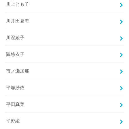
川上とも子
川井田夏海
川澄綾子
巽悠衣子
市ノ瀬加那
平塚紗依
平田真菜
平野綾