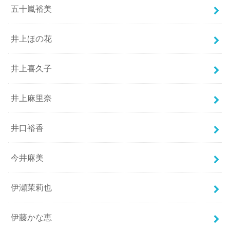
五十嵐裕美
井上ほの花
井上喜久子
井上麻里奈
井口裕香
今井麻美
伊瀬茉莉也
伊藤かな恵