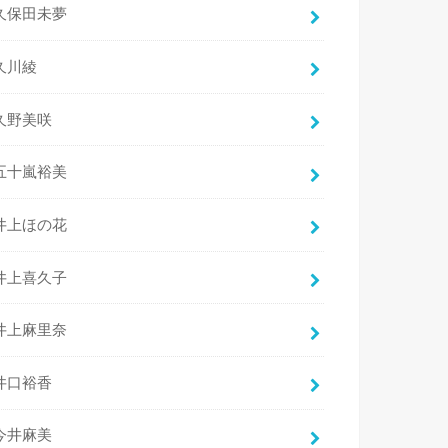
久保田未夢
久川綾
久野美咲
五十嵐裕美
井上ほの花
井上喜久子
井上麻里奈
井口裕香
今井麻美