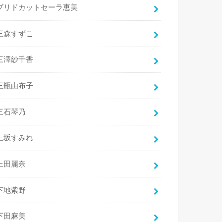
ブリドカットセーラ恵美
三森すずこ
三澤紗千香
三瓶由布子
三石琴乃
上坂すみれ
上田麗奈
下地紫野
下田麻美