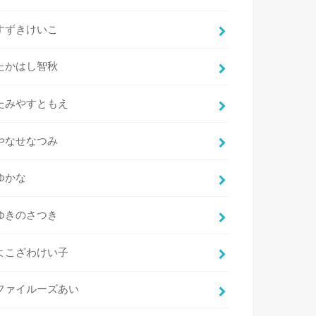
すずきけいこ
たかはし智秋
たみやすともえ
やなせなつみ
ゆかな
ゆきのさつき
よこざわけい子
ファイルーズあい