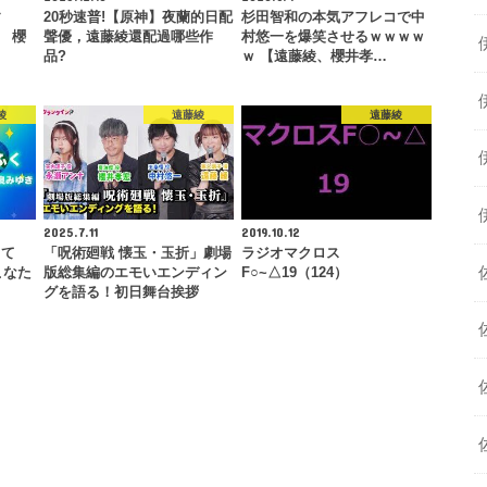
す
20秒速普!【原神】夜蘭的日配
杉田智和の本気アフレコで中
 櫻
聲優，遠藤綾還配過哪些作
村悠一を爆笑させるｗｗｗｗ
…
品?
ｗ 【遠藤綾、櫻井孝…
綾
遠藤綾
遠藤綾
2025.7.11
2019.10.12
って
「呪術廻戦 懐玉・玉折」劇場
ラジオマクロス
こなた
版総集編のエモいエンディン
F○~△19（124）
グを語る！初⽇舞台挨拶