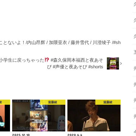
よ！/内山昂辉 / 加隈亚衣 / 藤井雪代 / 川澄绫子 /#sh
が小学生に戻っちゃった
#森久保岡本福西と夜あそ
び #声優と夜あそび #shorts
綾
遠藤綾
遠藤綾
2025.12.10
2020.6.4