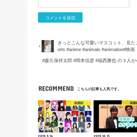
きっとこんな可愛いマスコット、見たことない
orts #anime #animals #animation#映画
#森久保祥太郎 #岡本信彦 #福西勝也 の３人
RECOMMEND
こちらの記事も人気です。
遠藤綾
遠藤
2019.9.14
2019.10.13