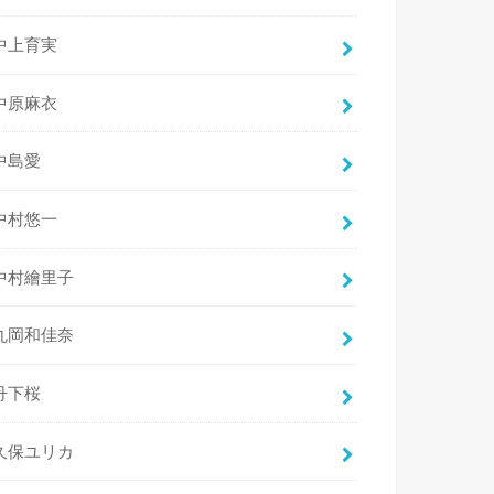
中上育実
中原麻衣
中島愛
中村悠一
中村繪里子
丸岡和佳奈
丹下桜
久保ユリカ