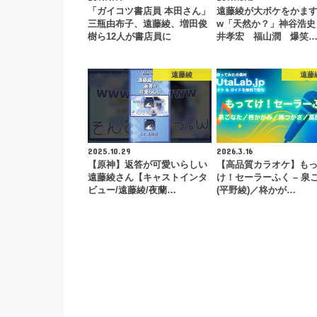
「ガイコツ書店員 本田さん」
遠藤綾が大ボケをかま
三瓶由布子、遠藤綾、増田俊
w「天然か？」神谷浩史
樹ら12人が書店員に
井孝宏 福山潤 爆笑
遠藤綾
遠藤
2025.10.29
2026.3.16
【原神】返答が可愛いらしい
【高品質カラオケ】も
遠藤綾さん【キャストインタ
け！セーラーふく – 泉
ビュー/遠藤綾/夜蘭…
(平野綾)／柊かが…