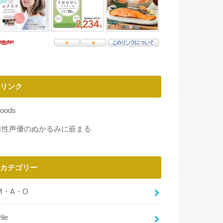
リンク
oods
男性声優のぬかるみに嵌まる
カテゴリー
M・A・O
ile