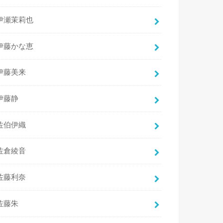
伊瀬茉莉也
伊藤かな恵
伊藤美来
伊藤静
佐伯伊織
佐倉綾音
佐藤利奈
佐藤朱