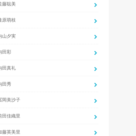
佐藤聡美
佳原萌枝
内山夕実
内田彩
内田真礼
内田秀
冨岡美沙子
前田佳織里
加藤英美里