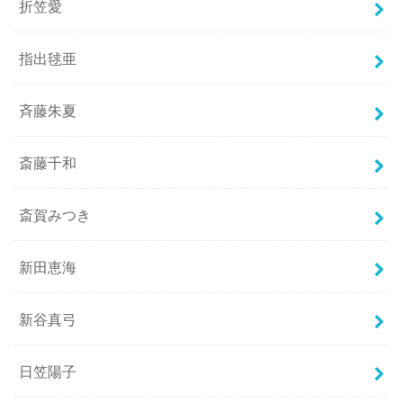
折笠愛
指出毬亜
斉藤朱夏
斎藤千和
斎賀みつき
新田恵海
新谷真弓
日笠陽子