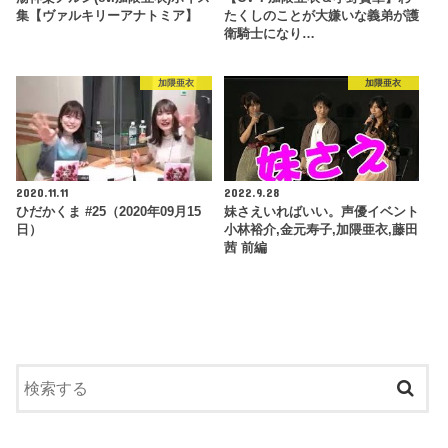
集【ヴァルキリーアナトミア】
たくしのことが大嫌いな義弟が護
衛騎士になり…
加隈亜衣
加隈亜衣
2020.11.11
2022.9.28
ひだかくま #25（2020年09月15
妹さえいればいい。声優イベント
日）
小林裕介,金元寿子,加隈亜衣,藤田
茜 前編