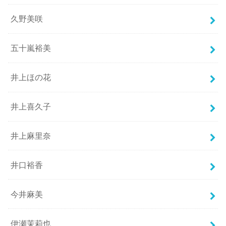
久野美咲
五十嵐裕美
井上ほの花
井上喜久子
井上麻里奈
井口裕香
今井麻美
伊瀬茉莉也