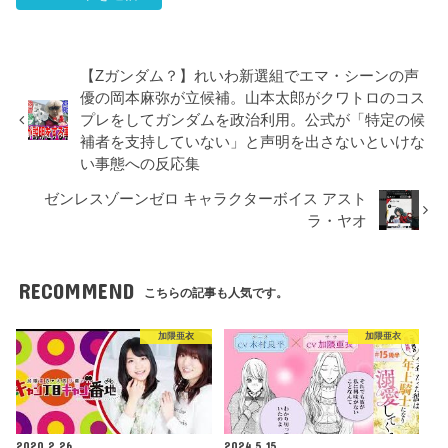
【Zガンダム？】れいわ新選組でエマ・シーンの声
優の岡本麻弥が立候補。山本太郎がクワトロのコス
プレをしてガンダムを政治利用。公式が「特定の候
補者を支持していない」と声明を出さないといけな
い事態への反応集
ゼンレスゾーンゼロ キャラクターボイス アスト
ラ・ヤオ
RECOMMEND
こちらの記事も人気です。
加隈亜衣
加隈亜衣
2020.2.26
2024.5.15