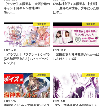
【ラジオ】加隈亜衣・大西沙織の
CV:木村良平 / 加隈亜衣 【漫画】
キャン丁目キャン番地208
『二度目の異世界、少年だった彼
Nicon…
は年…
加隈亜衣
加隈亜衣
2025.4.12
2020.10.2
【グラブル】『フアン＝シンダラ
「加隈亜衣と種﨑敦美のちかっぱ
(CV.加隈亜衣さん)』ハッピーバ
しんけん！」#37
レンタイ…
加隈亜衣
加隈亜衣
2020.1.15
2025.7.10
湯神楽ノルン(cv.加隈亜衣)ボイス
【CV：加隈亜衣＆小野賢章】わ