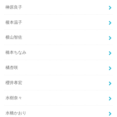
榊原良子
榎本温子
横山智佐
橋本ちなみ
橘杏咲
櫻井孝宏
水樹奈々
水橋かおり