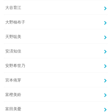
大谷育江
大野柚布子
天野聡美
安済知佳
安野希世乃
宮本侑芽
富樫美鈴
富田美憂