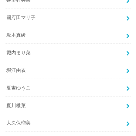
國府田マリ子
坂本真綾
堀内まり菜
堀江由衣
夏吉ゆうこ
夏川椎菜
大久保瑠美