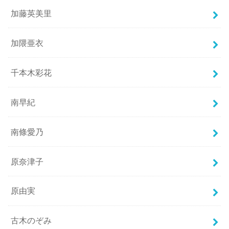
加藤英美里
加隈亜衣
千本木彩花
南早紀
南條愛乃
原奈津子
原由実
古木のぞみ