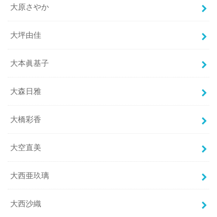
大原さやか
大坪由佳
大本眞基子
大森日雅
大橋彩香
大空直美
大西亜玖璃
大西沙織