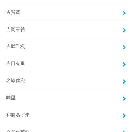
古賀葵
吉岡茉祐
吉武千颯
吉田有里
名塚佳織
味里
和氣あず未
喜多村英梨