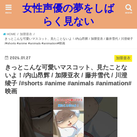
女性声優の夢をしば
menu
search
らく見ない
HOME
加隈亜衣
きっとこんな可愛いマスコット、見たことないよ！/内山昂辉 / 加隈亚衣 / 藤井雪代 / 川澄绫子
/#shorts #anime #animals #animation#映画
2026.01.27
加隈亜衣
きっとこんな可愛いマスコット、見たことな
いよ！/内山昂辉 / 加隈亚衣 / 藤井雪代 / 川澄
绫子 /#shorts #anime #animals #animation#
映画