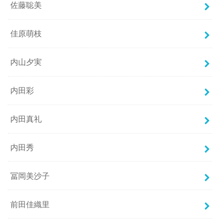
佐藤聡美
佳原萌枝
内山夕実
内田彩
内田真礼
内田秀
冨岡美沙子
前田佳織里