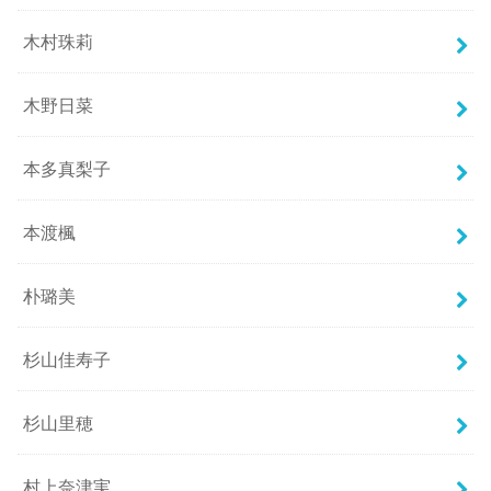
木村珠莉
木野日菜
本多真梨子
本渡楓
朴璐美
杉山佳寿子
杉山里穂
村上奈津実