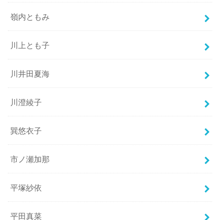
嶺内ともみ
川上とも子
川井田夏海
川澄綾子
巽悠衣子
市ノ瀬加那
平塚紗依
平田真菜