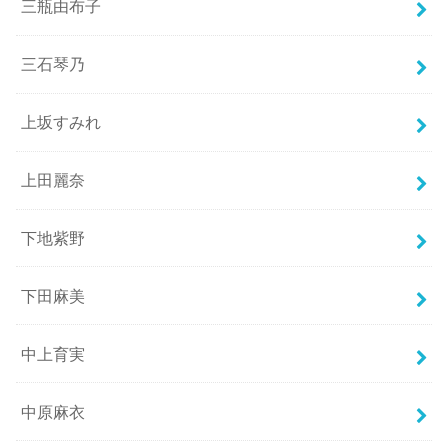
三瓶由布子
三石琴乃
上坂すみれ
上田麗奈
下地紫野
下田麻美
中上育実
中原麻衣