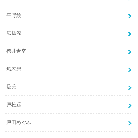
平野綾
広橋涼
徳井青空
悠木碧
愛美
戸松遥
戸田めぐみ