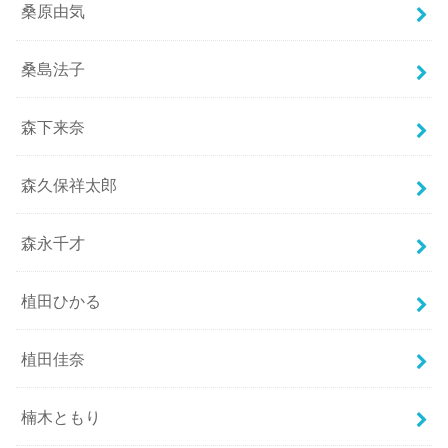
桑原由気
桑島法子
森下来奈
森久保祥太郎
森永千才
植田ひかる
植田佳奈
楠木ともり