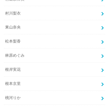
村川梨衣
東山奈央
松本梨香
林原めぐみ
根岸実花
根本京里
桃河りか