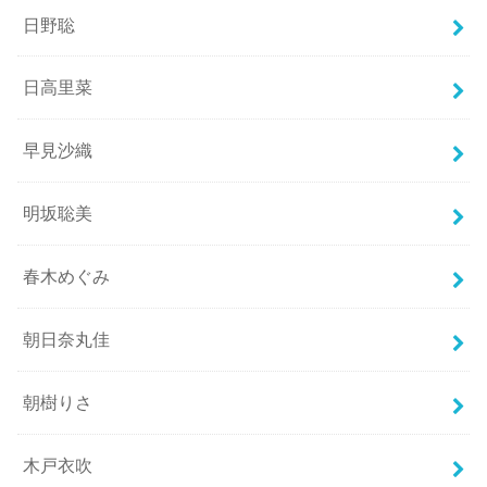
日野聡
日高里菜
早見沙織
明坂聡美
春木めぐみ
朝日奈丸佳
朝樹りさ
木戸衣吹