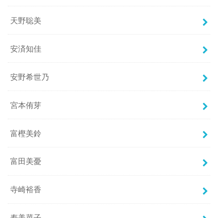
天野聡美
安済知佳
安野希世乃
宮本侑芽
富樫美鈴
富田美憂
寺崎裕香
寿美菜子