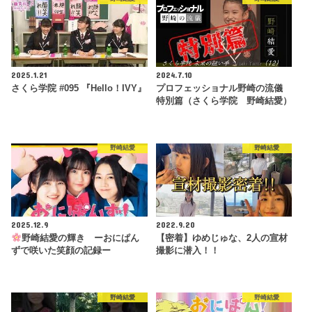
2025.1.21
2024.7.10
さくら学院 #095 『Hello！IVY』
プロフェッショナル野崎の流儀
特別篇（さくら学院 野崎結愛）
野崎結愛
野崎結愛
2025.12.9
2022.9.20
野崎結愛の輝き ーおにぱん
【密着】ゆめじゅな、2人の宣材
ずで咲いた笑顔の記録ー
撮影に潜入！！
野崎結愛
野崎結愛