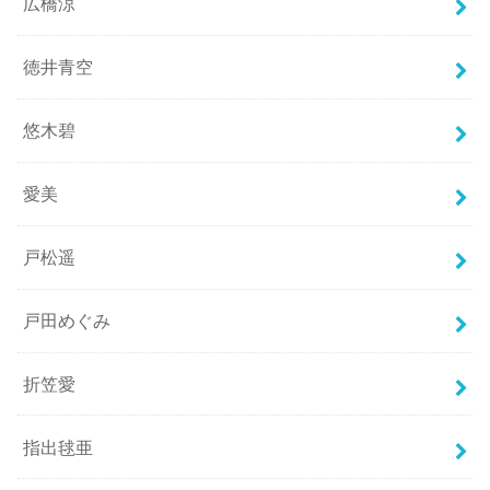
広橋涼
徳井青空
悠木碧
愛美
戸松遥
戸田めぐみ
折笠愛
指出毬亜