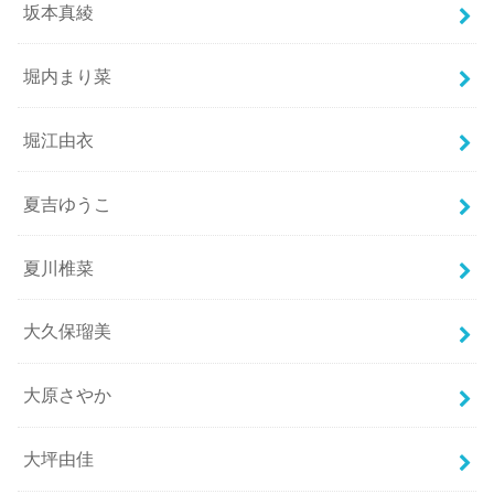
坂本真綾
堀内まり菜
堀江由衣
夏吉ゆうこ
夏川椎菜
大久保瑠美
大原さやか
大坪由佳