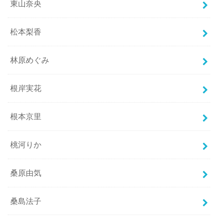
東山奈央
松本梨香
林原めぐみ
根岸実花
根本京里
桃河りか
桑原由気
桑島法子