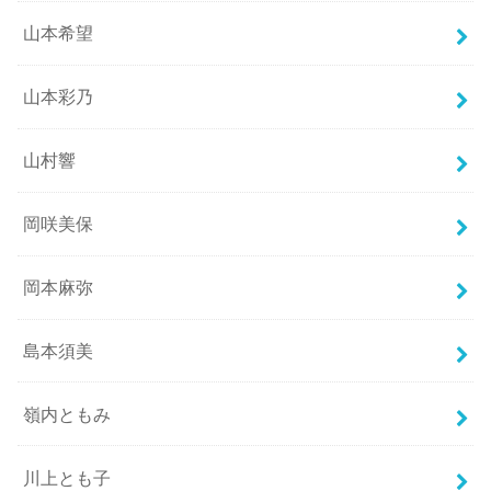
山本希望
山本彩乃
山村響
岡咲美保
岡本麻弥
島本須美
嶺内ともみ
川上とも子