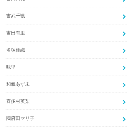
吉武千颯
吉田有里
名塚佳織
味里
和氣あず未
喜多村英梨
國府田マリ子