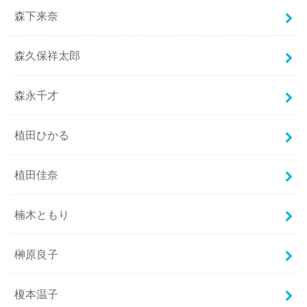
森下来奈
森久保祥太郎
森永千才
植田ひかる
植田佳奈
楠木ともり
榊原良子
榎本温子