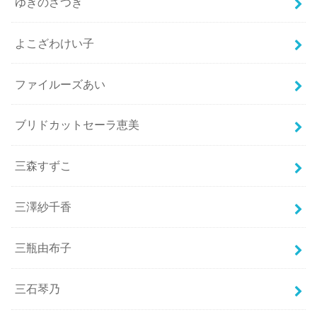
ゆきのさつき
よこざわけい子
ファイルーズあい
ブリドカットセーラ恵美
三森すずこ
三澤紗千香
三瓶由布子
三石琴乃