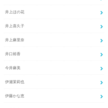
井上ほの花
井上喜久子
井上麻里奈
井口裕香
今井麻美
伊瀬茉莉也
伊藤かな恵