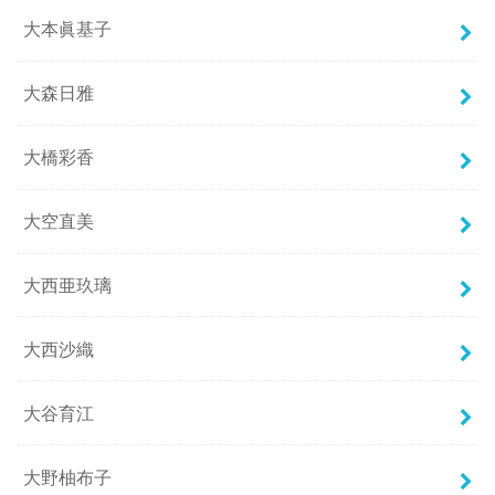
大本眞基子
大森日雅
大橋彩香
大空直美
大西亜玖璃
大西沙織
大谷育江
大野柚布子