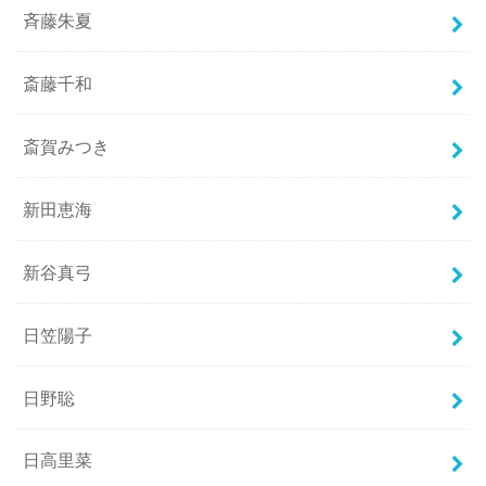
斉藤朱夏
斎藤千和
斎賀みつき
新田恵海
新谷真弓
日笠陽子
日野聡
日高里菜