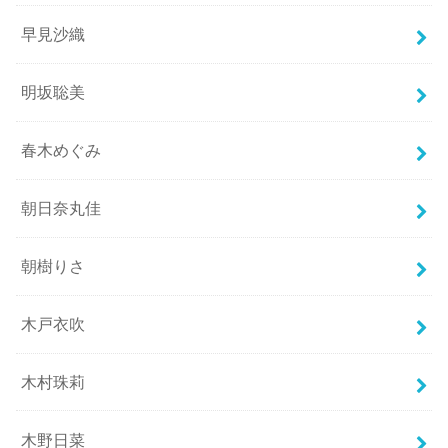
早見沙織
明坂聡美
春木めぐみ
朝日奈丸佳
朝樹りさ
木戸衣吹
木村珠莉
木野日菜