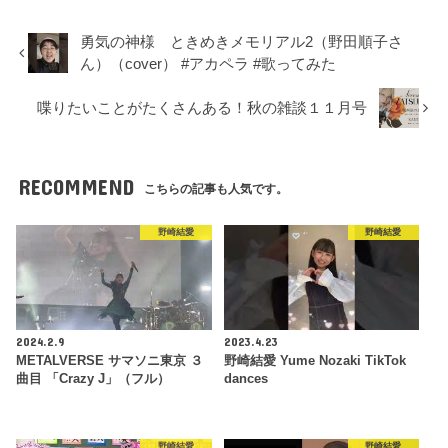
勇気の神様 ときめきメモリアル2（野田順子さ
ん）（cover） #アカペラ #歌ってみた
喋りたいことがたくさんある！秋の雑談１１月号
RECOMMEND
こちらの記事も人気です。
野崎結愛
野崎結愛
2024.2.9
2023.4.23
METALVERSE サマソニ東京 ３
野崎結愛 Yume Nozaki TikTok
曲目 「Crazy J」（フル）
dances
野崎結愛
野崎結愛