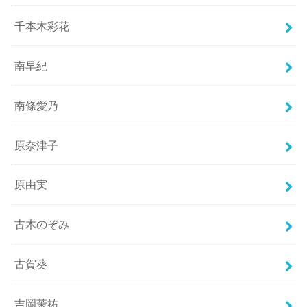
千本木彩花
南早紀
南條愛乃
原奈津子
原由実
古木のぞみ
古賀葵
吉岡茉祐