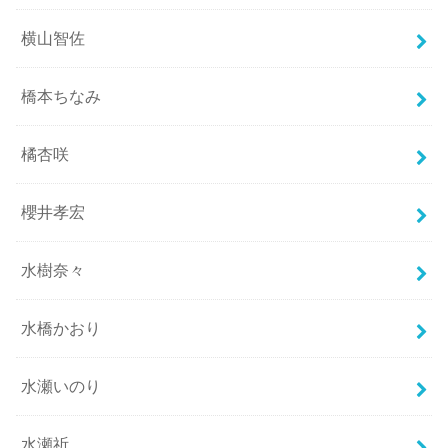
横山智佐
橋本ちなみ
橘杏咲
櫻井孝宏
水樹奈々
水橋かおり
水瀬いのり
水瀬祈