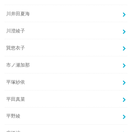
川井田夏海
川澄綾子
巽悠衣子
市ノ瀬加那
平塚紗依
平田真菜
平野綾