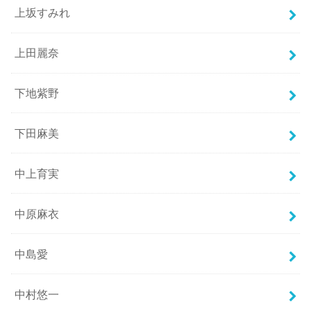
上坂すみれ
上田麗奈
下地紫野
下田麻美
中上育実
中原麻衣
中島愛
中村悠一