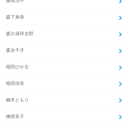
桑島法子
森下来奈
森久保祥太郎
森永千才
植田ひかる
植田佳奈
楠木ともり
榊原良子