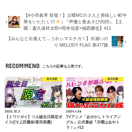
【#小市眞琴 登場！】土曜MCの３人と美味しい町中
華をいただく
｜『声優と夜あそび2025』【土
曜：森久保祥太郎×岡本信彦×福西勝也】#11
【みんなと出逢えて…うれシマエナガ！】水瀬いの
り MELODY FLAG 第477旗
RECOMMEND
こちらの記事も人気です。
富田美憂
富田美憂
2023.12.3
2024.1.26
【トワツガイ】ツル誕生日限定ボ
TVアニメ「あやかしトライアン
イス(CV上田麗奈/富田美憂)
グル」公式番組『月曜はあやト
ラ！』#12