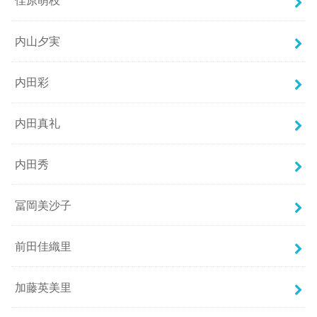
佳原萌枝
内山夕実
内田彩
内田真礼
内田秀
冨岡美沙子
前田佳織里
加藤英美里