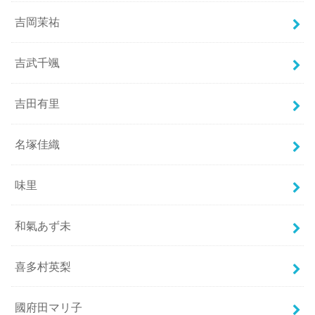
吉岡茉祐
吉武千颯
吉田有里
名塚佳織
味里
和氣あず未
喜多村英梨
國府田マリ子