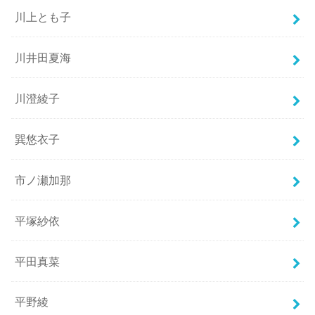
川上とも子
川井田夏海
川澄綾子
巽悠衣子
市ノ瀬加那
平塚紗依
平田真菜
平野綾