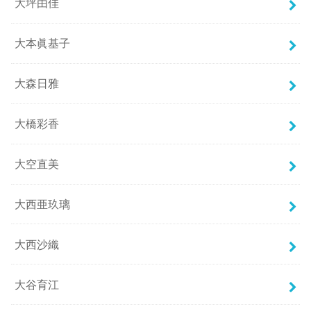
大坪由佳
大本眞基子
大森日雅
大橋彩香
大空直美
大西亜玖璃
大西沙織
大谷育江