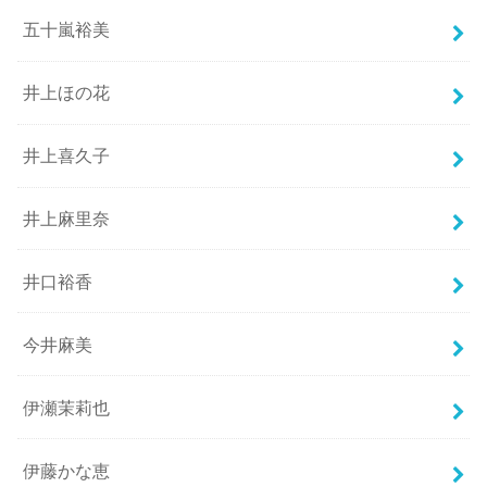
五十嵐裕美
井上ほの花
井上喜久子
井上麻里奈
井口裕香
今井麻美
伊瀬茉莉也
伊藤かな恵