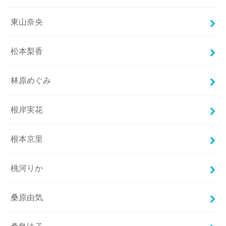
東山奈央
松本梨香
林原めぐみ
根岸実花
根本京里
桃河りか
桑原由気