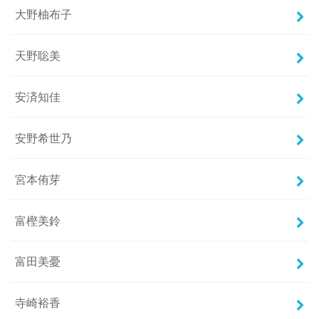
大野柚布子
天野聡美
安済知佳
安野希世乃
宮本侑芽
富樫美鈴
富田美憂
寺崎裕香