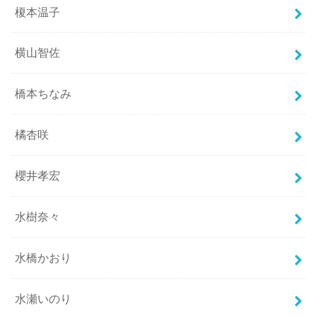
榎本温子
横山智佐
橋本ちなみ
橘杏咲
櫻井孝宏
水樹奈々
水橋かおり
水瀬いのり