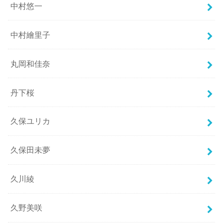
中村悠一
中村繪里子
丸岡和佳奈
丹下桜
久保ユリカ
久保田未夢
久川綾
久野美咲