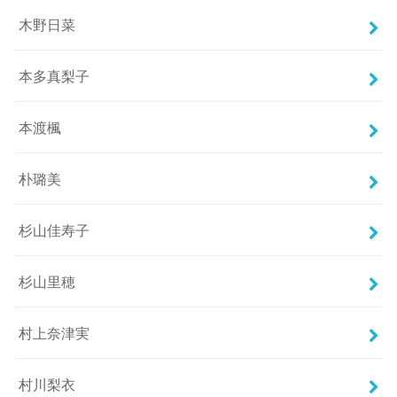
木野日菜
本多真梨子
本渡楓
朴璐美
杉山佳寿子
杉山里穂
村上奈津実
村川梨衣