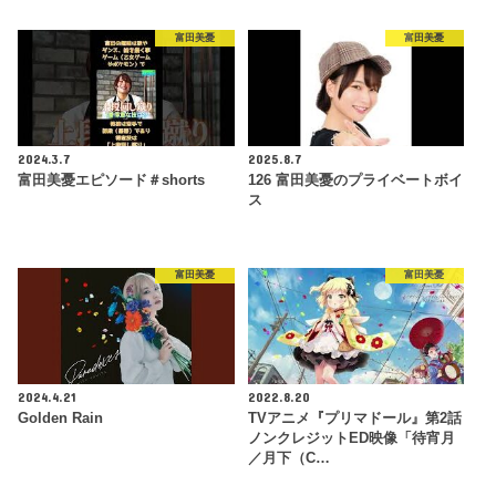
富田美憂
富田美憂
2024.3.7
2025.8.7
富田美憂エピソード＃shorts
126 富田美憂のプライベートボイ
ス
富田美憂
富田美憂
2024.4.21
2022.8.20
Golden Rain
TVアニメ『プリマドール』第2話
ノンクレジットED映像「待宵月
／月下（C…