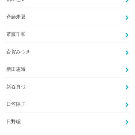
斉藤朱夏
斎藤千和
斎賀みつき
新田恵海
新谷真弓
日笠陽子
日野聡