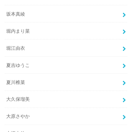
坂本真綾
堀内まり菜
堀江由衣
夏吉ゆうこ
夏川椎菜
大久保瑠美
大原さやか