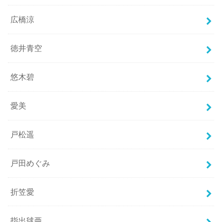
広橋涼
徳井青空
悠木碧
愛美
戸松遥
戸田めぐみ
折笠愛
指出毬亜