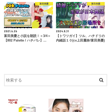
富田美憂
富田美憂
2021.6.26
2024.8.31
富田美憂と小説を朗読！＜3/4＞
【トワツガイ】ツル、ハチドリの
【802 Palette / ハチパレ】…
内緒話１０(cv上田麗奈/富田美憂)