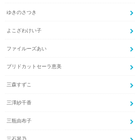
ゆきのさつき
よこざわけい子
ファイルーズあい
ブリドカットセーラ恵美
三森すずこ
三澤紗千香
三瓶由布子
三石琴乃